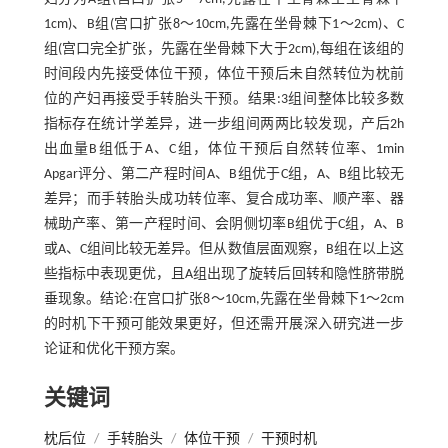
1cm)、B组(宫口扩张8～10cm,先露在坐骨棘下1～2cm)、C
组(宫口完全扩张，先露在坐骨棘下大于2cm),每组在该组的
时间段内先接受体位干预，体位干预后未自然转位为枕前
位的产妇再接受手转胎头干预。结果:3组间整体比较多数
指标存在统计学差异，进一步组间两两比较发现，产后2h
出血量B组低于A、C组，体位干预后自然转位率、1min
Apgar评分、第二产程时间A、B组优于C组，A、B组比较无
差异；而手转胎头成功转位率、复合成功率、顺产率、器
械助产率、第一产程时间、会阴侧切率B组优于C组，A、B
或A、C组间比较无差异。但从数值层面观察，B组在以上这
些指标中表现更优，且A组出现了旋转后回转和隐性脐带脱
垂现象。结论:在宫口扩张8～10cm,先露在坐骨棘下1～2cm
的时机下干预可能效果更好，但还需开展深入研究进一步
论证和优化干预方案。
关键词
枕后位
/
手转胎头
/
体位干预
/
干预时机