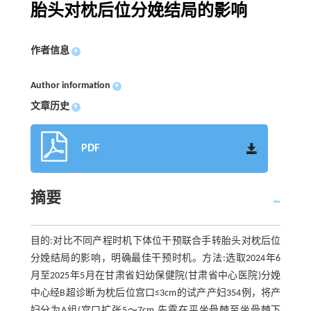
胎头对枕后位分娩结局的影响
作者信息
+
Author information
+
文章历史
+
PDF
摘要
目的:对比不同产程时机下体位干预联合手转胎头对枕后位
分娩结局的影响，明确最佳干预时机。方法:选取2024年6
月至2025年5月在甘肃省妇幼保健院(甘肃省中心医院)分娩
中心经B超诊断为枕后位宫口≤3cm的试产产妇354例，将产
妇分为A组(宫口扩张5～7cm,先露在平坐骨棘至坐骨棘下