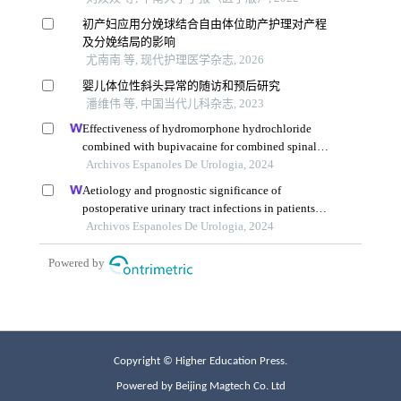
Copyright © Higher Education Press.
Powered by Beijing Magtech Co. Ltd