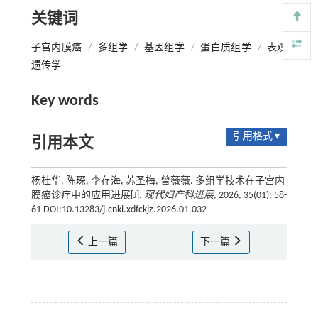
关键词
子宫内膜癌
/
多组学
/
基因组学
/
蛋白质组学
/
表观
遗传学
Key words
引用格式 ▾
引用本文
杨桂华, 陈琛, 李存海, 苏圣梅, 曾薇薇. 多组学技术在子宫内
膜癌诊疗中的应用进展[J].
现代妇产科进展
, 2026, 35(01): 58-
61 DOI:10.13283/j.cnki.xdfckjz.2026.01.032
上一篇
下一篇