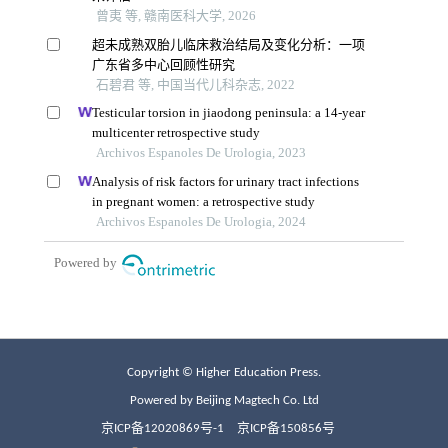
Copyright © Higher Education Press.
Powered by Beijing Magtech Co. Ltd
京ICP备12020869号-1
京ICP备150856号