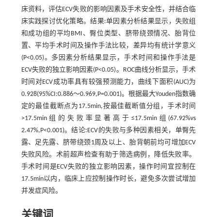
床资料，评估ECV失败的影响因素及手术安全性，并结合临
床实践探讨优化策略。结果:单因素分析结果显示，失败组
和成功组的平均BMI、臀位类型、脐带绕颈情况、胎背位
置、平均手术时间及操作手法比较，差异均有统计学意义
(P<0.05)。多因素分析结果显示，手术时间和操作手法是
ECV失败的独立影响因素(P<0.05)。ROC曲线分析显示，手术
时间对ECV成功率具有较强预测能力，曲线下面积(AUC)为
0.928(95%CI:0.886～0.969,P=0.001)。根据最大Youden指数确
定的最佳截断点为17.5min,按最佳截断值分组，手术时间
>17.5min组的失败率显著高于≤17.5min组(67.92%vs
2.47%,P<0.001)。结论:ECV的失败与多种因素相关，单臀先
露、足先露、脐带绕颈1周及以上、胎背朝前均可增加ECV
失败风险。术前超声检查有助于筛选病例，降低失败率。
手术时间是ECV失败的独立影响因素，操作时间宜控制在
17.5min以内，临床上应控制操作时长，避免多次尝试增加
并发症风险。
关键词