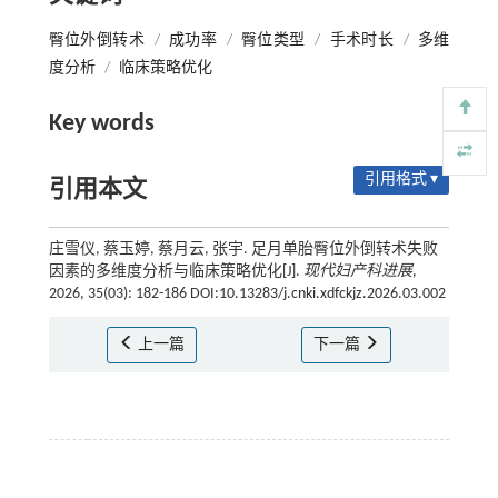
臀位外倒转术
/
成功率
/
臀位类型
/
手术时长
/
多维
度分析
/
临床策略优化
Key words
引用格式 ▾
引用本文
庄雪仪, 蔡玉婷, 蔡月云, 张宇. 足月单胎臀位外倒转术失败
因素的多维度分析与临床策略优化[J].
现代妇产科进展
,
2026, 35(03): 182-186 DOI:10.13283/j.cnki.xdfckjz.2026.03.002
上一篇
下一篇