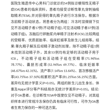
医院生殖遗传中心男科门诊就诊的54例拟诊梗阻性无精子
症(OA)患者的临床资料，患者均接受诊断性睾丸穿刺抽吸
取精术(TESA),并对获得的睾丸精子进行冷冻保存。根据冷
冻前精子活动状态，将患者分为两组：冷冻时显微镜下仅
见不活动精子者17例(不动精子组),可见活动精子者37例(活
动精子组)。冻融后行卵胞浆内单精子注射术(ICSI),比较两组
的受精率、优质胚胎率、临床妊娠率及新生儿结局等。结
果:睾丸精子解冻后经精子激动剂处理，除不动精子组1例
未找到活动精子外，其余53例均有足够的活动精子用于
ICSI。不动精子组和活动精子组在受精率(71.96%vs
78.77%)、囊胚形成率(52.94%vs 49.77%)、临床妊娠率
(46.67%vs 42.31%)、流产率(7.14%vs 13.64%)、首次移植活产
率(43.75%vs 37.50%)和累积活产率(81.25%vs 56.25%)方面，
差异均无统计学意义(P>0.05)。两组的新生儿出生身长、体
重及Apgar评分等产科结局亦无统计学差异(P>0.05)。结论:
对于OA患者，在诊断性TESA中既使仅见不动精子，对其组
织样本进行常规冷冻保存仍具有临床可行性，可作为OA患
者生育力保存的一种可选方案。