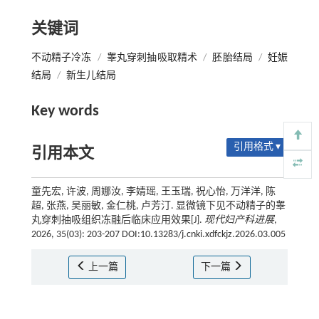
关键词
不动精子冷冻
/
睾丸穿刺抽吸取精术
/
胚胎结局
/
妊娠
结局
/
新生儿结局
Key words
引用格式 ▾
引用本文
童先宏, 许波, 周娜汝, 李婧瑶, 王玉瑞, 祝心怡, 万洋洋, 陈
超, 张燕, 吴丽敏, 金仁桃, 卢芳汀. 显微镜下见不动精子的睾
丸穿刺抽吸组织冻融后临床应用效果[J].
现代妇产科进展
,
2026, 35(03): 203-207 DOI:10.13283/j.cnki.xdfckjz.2026.03.005
上一篇
下一篇