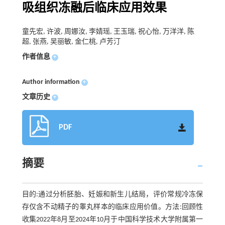
吸组织冻融后临床应用效果
童先宏, 许波, 周娜汝, 李婧瑶, 王玉瑞, 祝心怡, 万洋洋, 陈
超, 张燕, 吴丽敏, 金仁桃, 卢芳汀
作者信息
+
Author information
+
文章历史
+
PDF
摘要
目的:通过分析胚胎、妊娠和新生儿结局，评价常规冷冻保
存仅含不动精子的睾丸样本的临床应用价值。方法:回顾性
收集2022年8月至2024年10月于中国科学技术大学附属第一