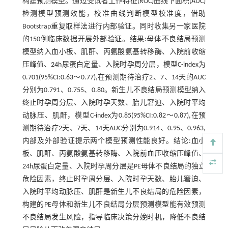
构建预测模型。通过受试者工作特征(ROC)曲线下面积(AUC)
检测模型预测效能，校准曲线判断模型校准度，借助
Bootstrap重复取样法进行内部验证。同时收集另一家医院
的150例临床数据开展外部验证。结果:母体不良结局预测
模型纳入血小板、肌酐、丙氨酸氨基转移酶、入院前收缩
压峰值、24h尿蛋白定量、入院时孕周分层，模型C-index为
0.701(95%CI:0.63～0.77),在预测期待治疗2、7、14天的AUC
分别为0.791、0.755、0.80。新生儿不良结局预测模型纳入
终止时孕周分层、入院时孕天数、胎儿窘迫、入院时平均
动脉压、肌酐，模型C-index为0.85(95%CI:0.82～0.87),在预
测期待治疗2天、7天、14天AUC分别为0.914、0.95、0.963,
内部及外部验证提示两个模型预测性能良好。结论:血小
板、肌酐、丙氨酸氨基转移酶、入院前血压收缩压峰值、
24h尿蛋白定量、入院时孕周分层是PE母体不良结局的独立
危险因素，终止时孕周分层、入院时孕天数、胎儿窘迫、
入院时平均动脉压、肌酐是新生儿不良结局的危险因素，
构建的PE母体和新生儿不良结局分层预测模型能有效预测
不良结局发生风险，指导临床决策分娩时机，降低不良结