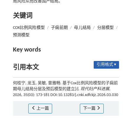
局风险从而改善围产结局。
关键词
COX比例风险模型
/
子痫前期
/
母儿结局
/
分层模型
/
预测模型
Key words
引用格式 ▾
引用本文
何桂宁, 龙玉, 吴敏, 曾雅畅. 基于Cox比例风险模型的子痫前
期母儿结局分层及预后模型的建立[J].
现代妇产科进展
,
2026, 35(03): 173-181 DOI:10.13283/j.cnki.xdfckjz.2026.03.030
上一篇
下一篇