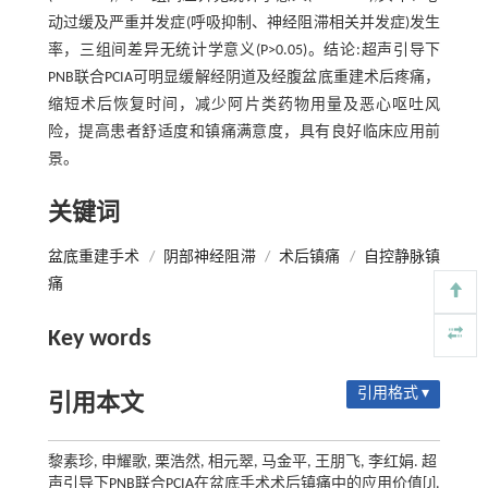
动过缓及严重并发症(呼吸抑制、神经阻滞相关并发症)发生
率，三组间差异无统计学意义(P>0.05)。结论:超声引导下
PNB联合PCIA可明显缓解经阴道及经腹盆底重建术后疼痛，
缩短术后恢复时间，减少阿片类药物用量及恶心呕吐风
险，提高患者舒适度和镇痛满意度，具有良好临床应用前
景。
关键词
盆底重建手术
/
阴部神经阻滞
/
术后镇痛
/
自控静脉镇
痛
Key words
引用格式 ▾
引用本文
黎素珍, 申耀歌, 栗浩然, 相元翠, 马金平, 王朋飞, 李红娟. 超
声引导下PNB联合PCIA在盆底手术术后镇痛中的应用价值[J].