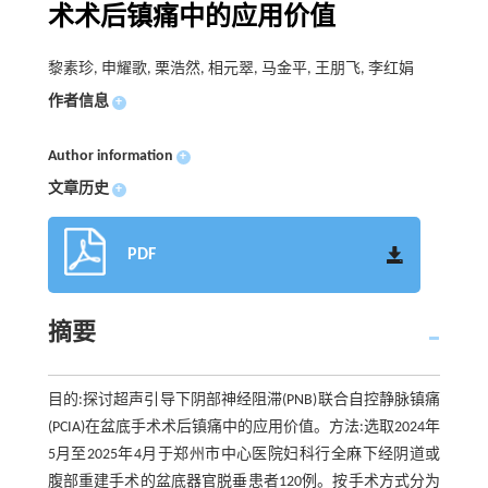
术术后镇痛中的应用价值
黎素珍, 申耀歌, 栗浩然, 相元翠, 马金平, 王朋飞, 李红娟
作者信息
+
Author information
+
文章历史
+
PDF
摘要
目的:探讨超声引导下阴部神经阻滞(PNB)联合自控静脉镇痛
(PCIA)在盆底手术术后镇痛中的应用价值。方法:选取2024年
5月至2025年4月于郑州市中心医院妇科行全麻下经阴道或
腹部重建手术的盆底器官脱垂患者120例。按手术方式分为