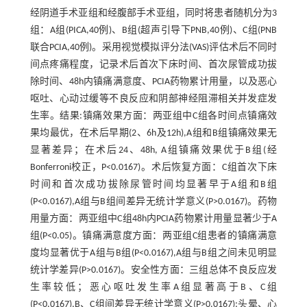
经阴道手术亚组和经腹部手术亚组，同时将患者随机分为3
组：A组(PICA,40例)、B组(超声引导下PNB,40例)、C组(PNB
联合PCIA,40例)。采用视觉模拟评分法(VAS)评估术后不同时
间点疼痛程度，记录术后首次下床时间、首次尿管成功拔
除时间、48h内镇痛满意度、PCIA药物累计用量，以及恶心
呕吐、心动过缓等不良反应和阴部神经阻滞相关并发症发
生率。结果:镇痛效果方面：两亚组中C组各时间点镇痛效
果均最优，在术后早期(2、6h及12h),A组和B组镇痛效果无
显著差异；在术后24、48h, A组镇痛效果优于B组(经
Bonferroni校正，P<0.0167)。术后恢复方面：C组首次下床
时间和首次成功拔除尿管时间均显著早于A组和B组
(P<0.0167),A组与B组间差异无统计学意义(P>0.0167)。药物
用量方面：两亚组中C组48h内PCIA药物累计用量显著少于A
组(P<0.05)。镇痛满意度方面：两亚组C组患者的镇痛满意
度均显著优于A组与B组(P<0.0167),A组与B组之间未见明显
统计学差异(P>0.0167)。安全性方面：三组总体不良反应发
生率较低；恶心呕吐发生率A组显著高于B、C组
(P<0.0167),B、C组间差异无统计学意义(P>0.0167);头晕、心