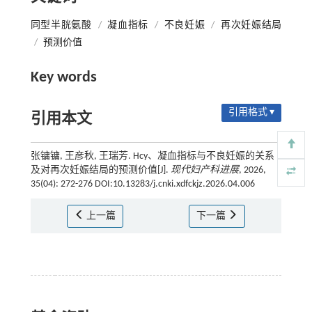
同型半胱氨酸
/
凝血指标
/
不良妊娠
/
再次妊娠结局
/
预测价值
Key words
引用格式 ▾
引用本文
张镛镛, 王彦秋, 王瑞芳. Hcy、凝血指标与不良妊娠的关系
及对再次妊娠结局的预测价值[J].
现代妇产科进展
, 2026,
35(04): 272-276 DOI:10.13283/j.cnki.xdfckjz.2026.04.006
上一篇
下一篇