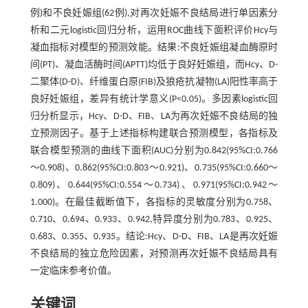
例)和不良妊娠组(62例),对再次妊娠不良结局进行单因素分
析和二元logistic回归分析，运用ROC曲线下面积评价Hcy与
凝血指标对模型的预测效能。结果:不良妊娠组凝血酶原时
间(PT)、凝血活酶时间(APTT)均低于良好妊娠组，而Hcy、D-
二聚体(D-D)、纤维蛋白原(FIB)及狼疮抗凝物(LA)阳性率高于
良好妊娠组，差异有统计学意义(P<0.05)。多因素logistic回
归分析显示，Hcy、D-D、FIB、LA为再次妊娠不良结局的独
立预测因子。基于上述指标构建联合预测模型，各指标及
联合模型预测的曲线下面积(AUC)分别为0.842(95%CI:0.766
～0.908)、0.862(95%CI:0.803～0.921)、0.735(95%CI:0.660～
0.809)、0.644(95%CI:0.554～0.734)、0.971(95%CI:0.942～
1.000)。在最佳截断值下，各指标的灵敏度分别为0.758、
0.710、0.694、0.933、0.942,特异度分别为0.783、0.925、
0.683、0.355、0.935。结论:Hcy、D-D、FIB、LA是再次妊娠
不良结局的独立危险因素，对预测再次妊娠不良结局具有
一定临床参考价值。
关键词