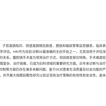
带、子宫直肠陷凹、阴道直肠隔及肠道、膀胱和输尿管等盆腔器官，临床
评估。MRI作为目前诊断DE最准确的无创手段之一，尤其适用于评估
的关系。腹腔镜手术虽为常用治疗方式，但因病变部位特殊，手术难度较
病情复杂、治疗困难，已成为妇科领域的重要研究方面。近年来诊断与治疗
控制等方面仍存在诸多未解问题。鉴于DE对患者生活质量及社会功能的严
，并开展大规模前瞻性研究以验证现有治疗策略的有效性和安全性，是未