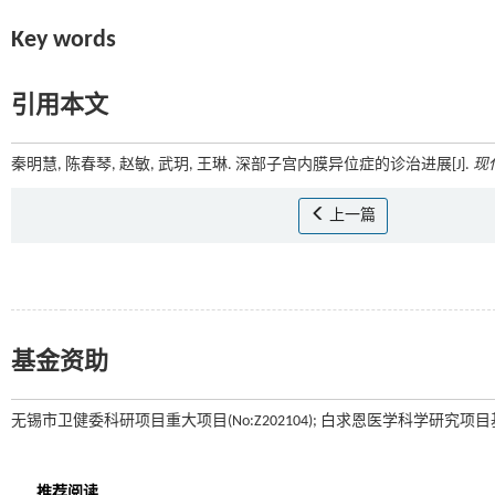
Key words
引用本文
秦明慧, 陈春琴, 赵敏, 武玥, 王琳. 深部子宫内膜异位症的诊治进展[J].
现
上一篇
基金资助
无锡市卫健委科研项目重大项目(No:Z202104); 白求恩医学科学研究项目基金资助