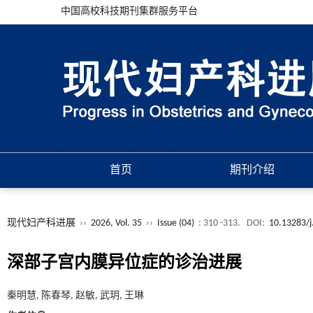
中国高校科技期刊集群服务平台
首页
期刊介绍
现代妇产科进展
››
2026, Vol. 35
››
Issue (04)
: 310 -313.
DOI:
10.13283/j
深部子宫内膜异位症的诊治进展
秦明慧, 陈春琴, 赵敏, 武玥, 王琳