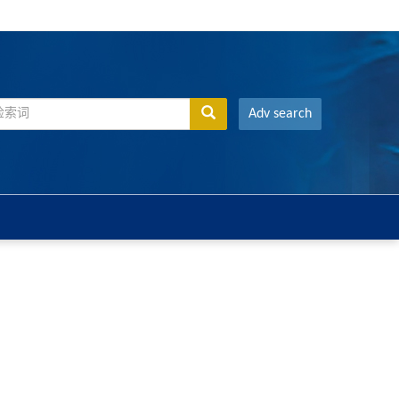
Adv search