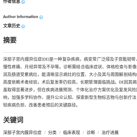
作者信息
+
Author information
+
文章历史
+
摘要
深部子宫内膜异位症(DE)是一种复杂疾病，病变常广泛侵及子宫骶韧
慢性疼痛、月经异常及不孕等。诊断需结合临床症状、体格检查与影像学
润及肠道受累病灶，能清晰显示病灶的位置、大小及其与周围解剖结构
高度依赖术者经验，术后复发率仍较高，长期管理面临挑战。DE因其
虽取得显著进步，但在疾病进展预测、个体化治疗方案优化及复发风险
响，加强多学科协作、提升公众认知、探索新型生物标志物与创新疗法
轻疾病负担、改善患者预后的关键路径。
关键词
深部子宫内膜异位症
/
分类
/
临床表现
/
诊断
/
治疗进展