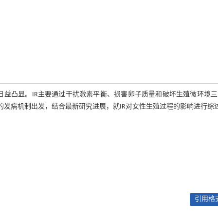
也日益凸显。IR主要通过干扰激素平衡、损害卵子质量和破坏生殖微环境
的发病机制出发，结合最新研究进展，就IR对女性生殖过程的影响进行综
引用格式