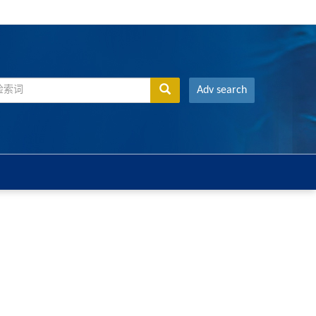
Adv search