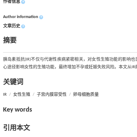
作者信息
+
Author information
+
文章历史
+
摘要
胰岛素抵抗(IR)不仅与代谢性疾病紧密相关，对女性生殖功能的影响
心途径影响女性的生殖功能，最终增加不孕或妊娠失败风险。本文从IR
关键词
IR
/
女性生殖
/
子宫内膜容受性
/
卵母细胞质量
Key words
引用本文