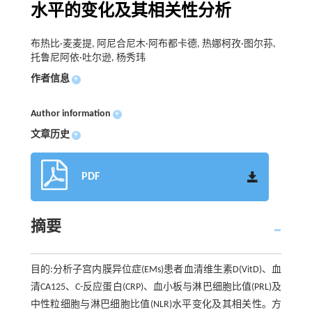
水平的变化及其相关性分析
布热比·麦麦提, 阿尼合尼木·阿布都卡德, 热娜柯孜·图尔荪,
托鲁尼阿依·吐尔逊, 杨秀玮
作者信息
+
Author information
+
文章历史
+
PDF
摘要
目的:分析子宫内膜异位症(EMs)患者血清维生素D(VitD)、血
清CA125、C-反应蛋白(CRP)、血小板与淋巴细胞比值(PRL)及
中性粒细胞与淋巴细胞比值(NLR)水平变化及其相关性。方