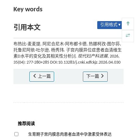
Key words
引用格式 ▾
引用本文
布热比·麦麦提, 阿尼合尼木·阿布都卡德, 热娜柯孜·图尔荪,
托鲁尼阿依·吐尔逊, 杨秀玮. 子宫内膜异位症患者血清维生
素D水平的变化及其相关性分析[J].
现代妇产科进展
, 2026,
35(04): 277-280+285 DOI:10.13283/j.cnki.xdfckjz.2026.04.030
上一篇
下一篇