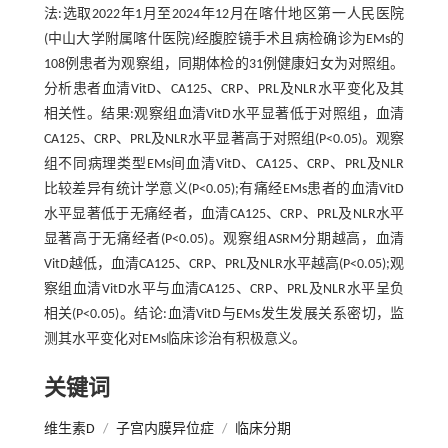
法:选取2022年1月至2024年12月在喀什地区第一人民医院
(中山大学附属喀什医院)经腹腔镜手术且病检确诊为EMs的
108例患者为观察组，同期体检的31例健康妇女为对照组。
分析患者血清VitD、CA125、CRP、PRL及NLR水平变化及其
相关性。结果:观察组血清VitD水平显著低于对照组，血清
CA125、CRP、PRL及NLR水平显著高于对照组(P<0.05)。观察
组不同病理类型EMs间血清VitD、CA125、CRP、PRL及NLR
比较差异有统计学意义(P<0.05);有痛经EMs患者的血清VitD
水平显著低于无痛经者，血清CA125、CRP、PRL及NLR水平
显著高于无痛经者(P<0.05)。观察组ASRM分期越高，血清
VitD越低，血清CA125、CRP、PRL及NLR水平越高(P<0.05);观
察组血清VitD水平与血清CA125、CRP、PRL及NLR水平呈负
相关(P<0.05)。结论:血清VitD与EMs发生发展关系密切，监
测其水平变化对EMs临床诊治有积极意义。
关键词
维生素D
/
子宫内膜异位症
/
临床分期