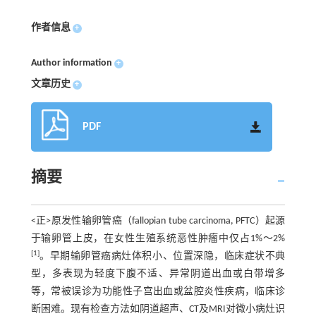
作者信息
+
Author information
+
文章历史
+
PDF
摘要
<正>原发性输卵管癌（fallopian tube carcinoma, PFTC）起源
于输卵管上皮，在女性生殖系统恶性肿瘤中仅占1%～2%
[1]
。早期输卵管癌病灶体积小、位置深隐，临床症状不典
型，多表现为轻度下腹不适、异常阴道出血或白带增多
等，常被误诊为功能性子宫出血或盆腔炎性疾病，临床诊
断困难。现有检查方法如阴道超声、CT及MRI对微小病灶识