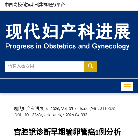
中国高校科技期刊集群服务平台
Toggle
现代妇产科进展
››
2026, Vol. 35
››
Issue (04)
: 319 -320.
DOI:
10.13283/j.cnki.xdfckjz.2026.04.033
宫腔镜诊断早期输卵管癌1例分析