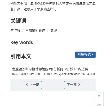
别能力有限，血清CA125等肿瘤标志物亦在病情进展后才显
[2-3]
著升高，难以用于早期筛查
。
关键词
宫腔镜
/
早期输卵管癌
/
病理
Key words
引用格式 ▾
引用本文
. 宫腔镜诊断早期输卵管癌1例分析[J].
现代妇产科进展
,
2026, 35(04): 319-320 DOI:10.13283/j.cnki.xdfckjz.2026.04.033
上一篇
下一篇