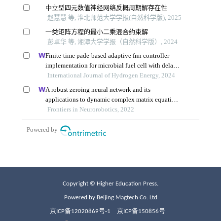
Copyright © Higher Education Press.
Powered by Beijing Magtech Co. Ltd
京ICP备12020869号-1
京ICP备150856号