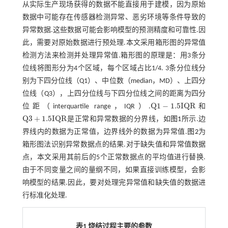
从实际生产现场获得的数据不能直接用于建模，因为原始
数据中可能存在传感器检测异常、恶劣环境等条件导致的
异常数据.这些数据可能会影响模型的预测精度和可靠性.因
此，需要对原始数据进行预处理.本文采用箱形图的异常值
检测方法来检测并处理异常值.箱形图的原理是：用3条分
位线将图形分为4个区域，每个区域占比1/4. 3条分位线分
别为下四分位线（Q1）、中位数（median，MD）、上四分
位线（Q3），上四分位线与下四分位线之间的距离为四分
Q
1
−
1.5
I
Q
R
位距（interquartile range，IQR）.
和
Q
1
-
1.5
I
Q
R
Q
3
+
1.5
I
Q
R
是正常和异常数据的分界线，如
图1
所示.边
Q
3
+
1.5
I
Q
R
界线内的数据为正常值，边界线外的数据为异常值.
图2
为
箱形图法识别异常数据点的结果.对于缺失值和异常值数据
点，本文采用其前后的5个正常数据点的平均值进行替换.
由于不同变量之间的量纲不同，如果直接训练模型，会影
响模型的结果.因此，要对处理完异常值和缺失值的数据进
行标准化处理.
表1 烧结过程主要的参数