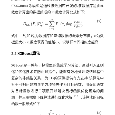
中.XGBoost等模型是通过该数据库开发的.该数据库是由KL
散度计算出的数据组成的.KL散度计算公式如下：
N
（2）
∑
(
)
P
x
d
(
|
)
=
(
)
l
o
g
i
D
P
P
P
x
.
D
K
L
P
d
|
P
q
=
∑
i
=
1
N
P
d
x
i
l
o
g
P
d
x
i
P
q
x
i
K
L
d
q
d
i
(
)
P
x
q
i
=
1
i
式中：
P
和
P
为数据库和查询数据的概率分布值；
N
为数
P
d
P
q
d
q
据集大小.KL散度获得的值越小，说明样本间相似度越高.
2.2 XGBoost算法
XGBoost是一种基于树模型的集成学习算法，通过引入正则
化和优化技术来防止过拟合，能够有效地处理烧结过程中
复杂的非线性关系，为BTP的预测提供有力支持.该算法中
对于回归问题构造平方项损失作为目标函数，用泰勒级数
对目标函数进行二项展开以解决目标函数优化困难的问
［
15
］
题，并且用梯度下降算法进行优化求解
.该算法的目标
函数一般形式如下：
T
（3）