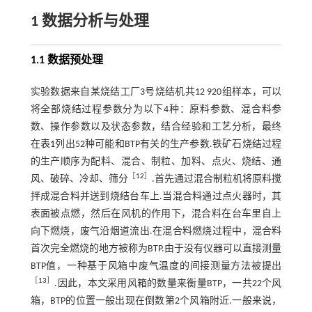
1 数据分析与处理
1.1 数据预处理
实验数据来自某烧结工厂3号烧结机共12 920组样本，可以
将全部烧结过程参数分为以下4种：原料参数、混合料参
数、操作参数以及状态参数，结合经验和工艺分析，最终
在
表1
列出52种可能和BTP有关的生产参数.铁矿石烧结过程
的生产顺序为配料、混合、制粒、加料、点火、烧结、通
［
12
］
风、破碎、冷却、筛分
.首先通过混合制粒机将原料搅
拌成混合料并送到烧结台车上.当混合料通过点火器时，其
表面被点燃，然后在风机的作用下，混合料在台车里自上
向下燃烧，废气沿烟道流出.在混合料燃烧过程中，混合料
首次完全燃烧的地方被称为BTP.由于没有仪器可以直接测量
BTP值，一种基于风箱中废气温度的间接测量方法被提出
［
13
］
.因此，本文采用风箱的数量来衡量BTP，一共22个风
箱，BTP的位置一般出现在倒数第2个风箱附近.一般来说，