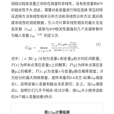
烧结过程各变量之间存在高度的非线性，且有些变量和BTP
的相关性不大.因此，需要对各变量进行特征选择.常见的特
征选择方法有线性相关分析方法和非线性分析方法.面对高
度非线性的烧结数据，引入可计算非线性相关的最大互信
息系数（
C
），提取与BTP相关性最强的几个关键参数作
MI
［
14
］
为输入变量.
C
的定义为
MI
(
,
)
P
x
y
(
,
)
l
n
（1）
∑
P
x
y
,
x
y
(
)
(
)
P
x
P
y
=
m
a
x
C
.
M
I
C
M
I
=
m
a
x
|
x
|
|
y
|
≪
B
∑
x
,
y
P
x
,
y
l
n
P
x
,
y
P
x
P
y
l
n
m
i
n
|
x
|
,
|
y
|
l
n
[
m
i
n
(
|
|
,
|
|
)
]
x
y
|
|
|
|
≪
x
y
B
|
|
|
|
式中：
x
和
y
分别为变量
x
和变量
y
划分的区间数量；
|
x
|
|
y
|
x
y
(
)
(
)
P
x
为样本点落在变量
x
上的概率；
P
y
为样本点落在变
P
(
x
)
x
P
(
y
)
(
,
)
量
y
上的概率；
P
x
y
为变量
x
与变量
y
联合概率密度；
B
y
P
(
x
,
y
)
x
y
B
为划分的最大网格数量，是样本量的0.6次方.如果
C
值接
MI
近1，说明该输入变量和输出关系密切；反之，当
C
值接
MI
近0，说明它们几乎不相关.经过计算，按
C
大小顺序选取
MI
的26个输入变量如
表2
所示.
表2
C
计算结果
MI