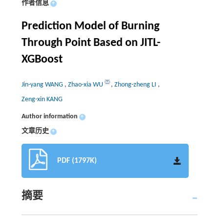
作者信息
+
Prediction Model of Burning
Through Point Based on JITL-
XGBoost
Jin-yang WANG
,
Zhao-xia WU
,
Zhong-zheng LI
,
Zeng-xin KANG
Author information
+
文章历史
+
PDF (1797K)
摘要