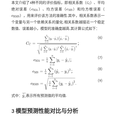
本文介绍了4种不同的评价指标，即相关系数（
C
）、平均
C
绝对误差（
e
）、均方误差（
e
）和均方根误差（
e
M
A
e
M
S
M
S
M
A
e
），用来评价该方法的准确性.其中，相关系数表示一
e
R
M
S
R
M
S
个变量与另一个依赖关系的量化.相关系数越接近一个稳定
数值、误差越小，模型的准确度越高.其计算公式如下：
n
¯
¯
¯
¯
∑
(
)
（6）
ˆ
ˆ
ˆ
−
−
(
)
y
y
y
y
i
i
i
i
=
1
=
i

C
；
C
C
=
∑
i
=
1
n
y
i
-
y
^
i
y
^
i
-
y
^
i
¯
1
n
∑
i
=
1
n
y
i
-
y
^
i
2
∑
i
=
1
n
y
^
i
-
y
^
i
¯
2

C

n
n
2
¯
¯
¯
¯
∑
∑
(
)
2
1
ˆ
ˆ
ˆ
⎷
−
−
(
)
y
y
y
y
i
i
i
i
n
=
1
=
1
i
i
n
∑
（7）
1
ˆ
=
|
−
|
e
y
y
；
e
M
A
=
1
n
∑
i
=
1
n
y
i
-
y
^
i
M
A
i
i
n
=
1
i
n
∑
（8）
2
1
ˆ
=
(
−
)
e
y
y
；
e
M
S
=
1
n
∑
i
=
1
n
y
^
i
-
y
i
2
M
S
i
i
n
=
1
i
−
−
−
−
−
−
−
−
−
−
−
−
−
√
n
（9）
∑
2
1
ˆ
=
(
−
)
e
y
y
.
e
R
M
S
=
1
n
∑
i
=
1
n
y
i
-
y
^
i
2
R
M
S
i
i
n
=
1
i
¯
¯
¯
ˆ
式中：
y
表示所有预测值的平均值.
y
^
i
¯
i
3 模型预测性能对比与分析