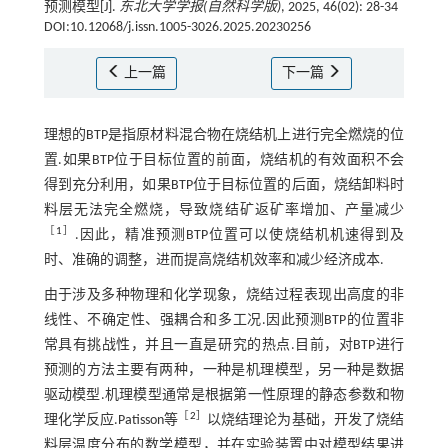
预测模型[J].
东北大学学报(自然科学版)
, 2025, 46(02): 28-34
DOI:10.12068/j.issn.1005-3026.2025.20230256
上一篇
下一篇
理想的BTP是指原材料混合物在烧结机上进行完全燃烧的位
置.如果BTP位于目标位置的前面，烧结机的有效面积不会
得到充分利用，如果BTP位于目标位置的后面，烧结卸料时
料层无法完全燃烧，导致烧结矿返矿率增加、产量减少
［
1
］
.因此，精准预测BTP位置可以使烧结机机速得到及
时、准确的调整，进而提高烧结机效率和减少经济成本.
由于涉及多种物理和化学现象，烧结过程表现出高度的非
线性、不确定性、强耦合和多工况.因此预测BTP的位置非
常具有挑战性，并且一直是研究的热点.目前，对BTP进行
预测的方法主要有两种，一种是机理模型，另一种是数据
驱动模型.机理模型通常是根据第一性原理的静态参数和物
［
2
］
理化学反应.Patisson等
以烧结理论为基础，开发了烧结
料层温度分布的数学模型，并在实验装置中对模型结果进