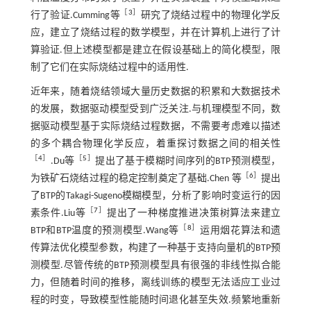
［
3
］
行了验证.Cumming等
研究了烧结过程中的物理化学反
应，建立了烧结过程的数学模型，并在计算机上进行了计
算验证.但上述模型都是建立在假设基础上的简化模型，限
制了它们在实际烧结过程中的适用性.
近年来，随着烧结领域大量历史数据的积累和大数据技术
的发展，数据驱动模型受到广泛关注.与机理模型不同，数
据驱动模型基于实际烧结过程数据，不需要考虑难以描述
的多个耦合物理化学反应，着重探讨数据之间的相关性
［
4
］
［
5
］
.Du等
提出了基于模糊时间序列的BTP预测模型，
［
6
］
为铁矿石烧结过程的稳定控制奠定了基础.Chen 等
提出
了BTP的Takagi-Sugeno模糊模型，分析了影响时变运行的因
［
7
］
素条件.Liu等
提出了一种梯度推进决策树算法来建立
［
8
］
BTP和BTP温度的预测模型.Wang等
运用烟花算法和遗
传算法优化模型参数，构建了一种基于支持向量机的BTP预
测模型.尽管传统的BTP预测模型具有很强的非线性拟合能
力，但随着时间的推移，离线训练的模型无法适应工业过
程的时变，导致模型性能随时间退化甚至失效.频繁地重新