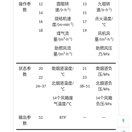
操作参
12
圆辊转
13
九辊转
-1
-1
数
速/(r·h
)
速/(r·h
)
14
15
烧结机速
点火温度/
16
17
-1
度/(m·min
)
℃
18
19
煤气流
风机风
3
-1
3
-1
量/(m
·h
)
量/(m
·h
)
助燃风流
助燃风压
3
-1
量/(m
·h
)
力/kPa
状态参
20
南烟道温度/
21
南烟道负
数
℃
压/kPa
22
23
北烟道温度/
北烟道负
24~37
38~51
℃
压/kPa
14个风箱废
14个风箱
气温度/℃
负压/kPa
输出参
52
BTP
—
—
数