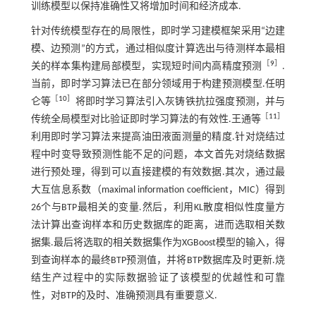
训练模型以保持准确性又将增加时间和经济成本.
针对传统模型存在的局限性，即时学习建模框架采用“边建
模、边预测”的方式，通过相似度计算选出与待测样本最相
［
9
］
关的样本集构建局部模型，实现短时间内高精度预测
.
当前，即时学习算法已在部分领域用于构建预测模型.任明
［
10
］
仑等
将即时学习算法引入灰铸铁抗拉强度预测，并与
［
11
］
传统全局模型对比验证即时学习算法的有效性.王通等
利用即时学习算法来提高油田液面测量的精度.针对烧结过
程中时变导致预测性能不足的问题，本文首先对烧结数据
进行预处理，得到可以直接建模的有效数据.其次，通过最
大互信息系数（maximal information coefficient，MIC）得到
26个与BTP最相关的变量.然后，利用KL散度相似性度量方
法计算出查询样本和历史数据库的距离，进而选取相关数
据集.最后将选取的相关数据集作为XGBoost模型的输入，得
到查询样本的最终BTP预测值，并将BTP数据库及时更新.烧
结生产过程中的实际数据验证了该模型的优越性和可靠
性，对BTP的及时、准确预测具有重要意义.