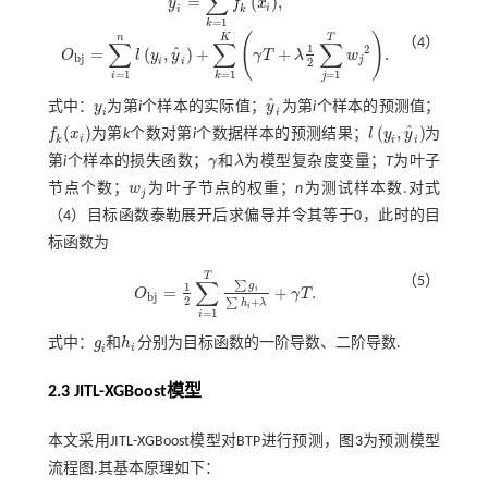
∑
ˆ
=
(
)
,
y
f
x
y
^
i
=
∑
k
=
1
T
f
x
i
,
i
i
k
=
1
k
(
)
n
K
T
（4）
∑
∑
∑
1
2
ˆ
=
(
,
)
+
+
.
O
l
y
y
γ
T
λ
w
O
b
j
=
∑
i
=
1
n
l
y
i
,
y
^
i
+
∑
k
=
1
K
γ
T
+
λ
1
2
∑
j
=
1
T
w
j
2
.
b
j
j
i
i
2
=
1
=
1
=
1
i
j
k
ˆ
式中：
y
为第
i
个样本的实际值；
y
为第
i
个样本的预测值；
y
i
y
^
i
i
i
ˆ
(
)
(
,
)
f
x
为第
k
个数对第
i
个数据样本的预测结果；
l
y
y
为
f
(
x
i
)
l
y
i
,
y
^
i
i
k
i
i
第
i
个样本的损失函数；
γ
和
λ
为模型复杂度变量；
T
为叶子
γ
λ
节点个数；
w
为叶子节点的权重；
n
为测试样本数.对
式
w
j
j
（4）
目标函数泰勒展开后求偏导并令其等于0，此时的目
标函数为
T
（5）
∑
∑
g
1
=
+
.
i
O
γ
T
O
b
j
=
1
2
∑
i
=
1
T
∑
g
i
∑
h
i
+
λ
+
γ
T
.
b
j
2
+
∑
h
λ
i
=
1
i
式中：
g
和
h
分别为目标函数的一阶导数、二阶导数.
g
i
h
i
i
i
2.3 JITL-XGBoost模型
本文采用JITL-XGBoost模型对BTP进行预测，
图3
为预测模型
流程图.其基本原理如下：