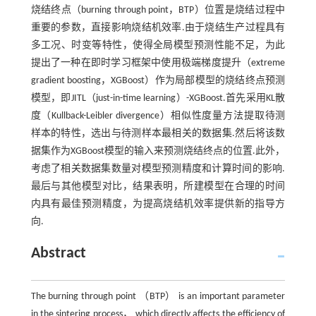
烧结终点（burning through point，BTP）位置是烧结过程中
重要的参数，直接影响烧结机效率.由于烧结生产过程具有
多工况、时变等特性，使得全局模型预测性能不足，为此
提出了一种在即时学习框架中使用极端梯度提升（extreme
gradient boosting，XGBoost）作为局部模型的烧结终点预测
模型，即JITL（just-in-time learning）-XGBoost.首先采用KL散
度（Kullback-Leibler divergence）相似性度量方法提取待测
样本的特性，选出与待测样本最相关的数据集.然后将该数
据集作为XGBoost模型的输入来预测烧结终点的位置.此外，
考虑了相关数据集数量对模型预测精度和计算时间的影响.
最后与其他模型对比，结果表明，所建模型在合理的时间
内具有最佳预测精度，为提高烧结机效率提供新的指导方
向.
Abstract
The burning through point （BTP） is an important parameter
in the sintering process， which directly affects the efficiency of