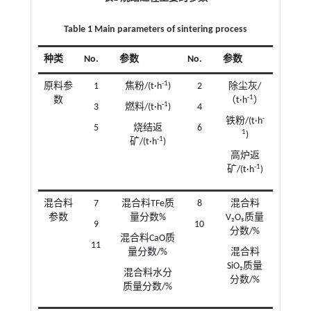
Table 1 Main parameters of sintering process
种类
No.
参数
No.
参数
-1
原料参
1
焦粉/(t·h
)
2
除尘灰/
-1
数
（t·h
）
-1
3
燃料/(t·h
)
4
-
铁粉/(t·h
5
烧结返
6
1
)
-1
矿/(t·h
)
高炉返
-1
矿/(t·h
)
混合料
7
混合料TFe质
8
混合料
参数
量分数%
V₂O₅质量
9
10
分数/%
混合料CaO质
11
量分数/%
混合料
SiO₂质量
混合料水分
分数/%
质量分数/%