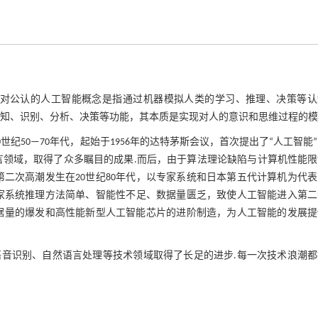
相对公认的人工智能概念是指通过机器模拟人类的学习、推理、决策等认
认知、识别、分析、决策等功能，其本质是实现对人的意识和思维过程的模
纪50—70年代，起始于1956年的达特茅斯会议，首次提出了“人工智能
言领域，取得了众多瞩目的成果.而后，由于算法理论缺陷与计算机性能限
二次高潮发生在20世纪80年代，以专家系统和日本第五代计算机为代
家系统推理方法简单、智能性不足、数据量匮乏，致使人工智能进入第二
数据量的爆发和高性能新型人工智能芯片的进阶制造，为人工智能的发展
音识别、自然语言处理等技术领域取得了长足的进步.每一次技术浪潮都