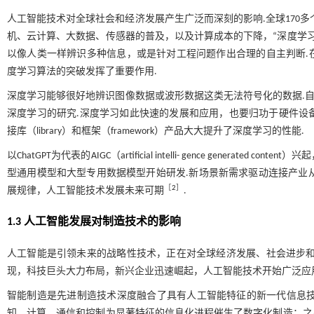
人工智能技术对全球社会和经济发展产生广泛而深刻的影响.全球170
机、云计算、大数据、传感器的普及，以及计算成本的下降，“深度学习
以像人类一样辨识多种信息，或是针对工程问题作出合理的自主判断.
度学习算法的突破发挥了重要作用.
深度学习能够很好地辨识图像数据或波形数据这类无法符号化的数据.自2010年以
深度学习的研究.深度学习如此快速的发展和应用，也要归功于硬件设备的
接库（library）和框架（framework）产品大大提升了深度学习的性能.
以ChatGPT为代表的AIGC（artificial intelli- gence gen
型通用模型和大型专用数据模型开始研发.新场景新需求驱动连接产业从
［
2
］
展规律，人工智能技术发展未来可期
.
1.3 人工智能发展对制造技术的影响
人工智能是引领未来的战略性技术，正在对全球经济发展、社会进步和
现，科技巨头大力布局，新兴企业迅速崛起，人工智能技术开始广泛应
智能制造是先进制造技术深度融合了具有人工智能特征的新一代信息技术
知、计算、通信和控制为显著特征的信息化进程催生了数字化制造；之