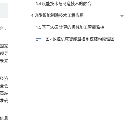
3.4 赋能技术与制造技术的融合
4 典型智能制造技术工程应用
4.1 基于5G云计算的机械加工智能监控
融合，
图2 数控机床智能监控系统结构原理图
国家
基于检流计的无对准误差全原位成像与激光加
[1]
图3 数控机床数据采集与监控系统架构
国领导
工系统及其在泛半导体制造中的应用
图
业未来
Engineering
. 2026, Vol.58(3): 1-303
4.2 机器人化智能制造
https://doi.org/10.1016/j.eng.2025.07.041
图4 爬行机器人在飞机机身上钻孔加工
字经济
内置陶瓷驱动单元的厘米级可重构压电机器人
[2]
全会
图5 多机器人协同加工大型风电桨叶
Engineering
. 2026, Vol.58(3): 1-303
高端
https://doi.org/10.1016/j.eng.2025.06.043
4.3 智能钢铁制造
准确
燃气轮机短缺或阻碍数据中心扩张
[3]
图6 1580热轧智能化车间
Engineering
. 2026, Vol.58(3): 1-303
信息
https://doi.org/10.1016/j.eng.2026.02.014
4.4 智能化检测与监控
润滑接触副动态油膜厚度超声高分辨率测量中
[4]