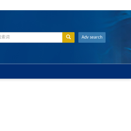
Adv search