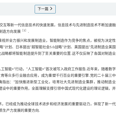
下一篇
网络、大数据、人机交互等新一代信息技术的快速发展，信息技术与先进制造技术不断加速
［
1
］
制造方向发展
.
重视并全力振兴和发展制造业，智能制造作为竞争的焦点，被视为决定性
略”计划、日本提出“超智能社会5.0战略”计划、美国提出“先进制造业美
业化战略都将智能制造提升到了至关重要的位置.这不仅反映了各国对制造
工智能+”行动，“人工智能+”首次被写入政府工作报告.近年来，随着数
育等众多行业融合应用，成为重塑千行百业的重要引擎.党的二十届三中
确指出：“加快推进新型工业化，培育壮大先进制造业集群，推动制造业
系建设中的重要作用，全面理解支撑引领中国式现代化建设的理论逻辑，并
术，已经成为推动全球技术进步和经济发展的重要驱动力，体现了新一代
质生产力发展的重要方向.