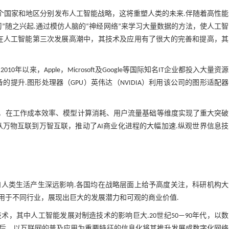
多个国家和地区分别发布人工智能战略，这将重塑人类的未来.伴随着高性
”随之兴起.通过模仿人脑的“神经网络”来学习大量数据的方法，使人工
在人工智能第三次发展高潮中，其技术及应用有了很大的完善和提高，其
来，Apple，Microsoft及Google等国际知名IT企业都投入大量资
提升.图形处理器（GPU）英伟达（NVIDIA）利用该公司的图形适配
erated content）兴起，在工作成本效率、模型计算消耗、用户流量基础等维度实现了重大突
万物互联到万智互联，推动了AI商业化进程的大幅加速.纵观世界信息
人类生活产生深远影响.各国均在战略层面上给予高度关注，科研机构大
用于不同行业，展现出巨大的发展潜力和可观的商业价值.
，其中人工智能发展对制造技术的影响巨大.20世纪50—90年代，以
后，以互联网的普及应用为重要特征的信息化将其推升发展成数字化网络