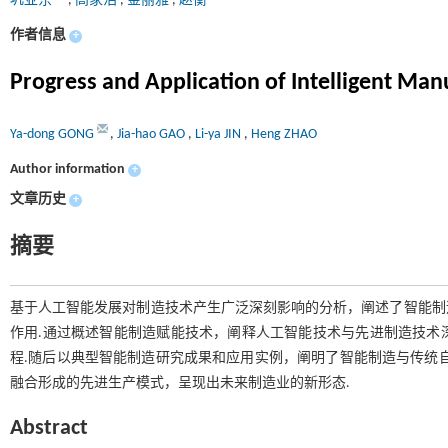
巩亚东
,
高家浩
,
金丽雅
,
赵衡
作者信息
+
Progress and Application of Intelligent Ma
Ya-dong GONG
,
Jia-hao GAO
,
Li-ya JIN
,
Heng ZHAO
Author information
+
文章历史
+
摘要
基于人工智能发展对制造技术产生广泛深刻影响的分析，阐述了智能制
作用.通过概述智能制造赋能技术，阐释人工智能技术与先进制造技术
程.随后以典型智能制造研究成果和应用实例，阐明了智能制造与传统
融合形成的先进生产模式，呈现出未来制造业的新形态.
Abstract