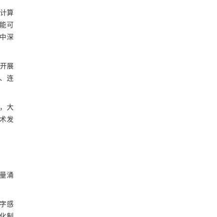
能计算
智能可
中深
源开展
器、连
破，大
技术发
量涌
数字感
化制