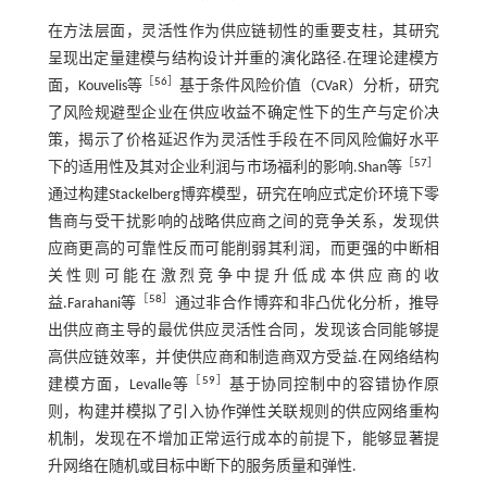
在方法层面，灵活性作为供应链韧性的重要支柱，其研究
呈现出定量建模与结构设计并重的演化路径.在理论建模方
［
56
］
面，Kouvelis等
基于条件风险价值（CVaR）分析，研究
了风险规避型企业在供应收益不确定性下的生产与定价决
策，揭示了价格延迟作为灵活性手段在不同风险偏好水平
［
57
］
下的适用性及其对企业利润与市场福利的影响.Shan等
通过构建Stackelberg博弈模型，研究在响应式定价环境下零
售商与受干扰影响的战略供应商之间的竞争关系，发现供
应商更高的可靠性反而可能削弱其利润，而更强的中断相
关性则可能在激烈竞争中提升低成本供应商的收
［
58
］
益.Farahani等
通过非合作博弈和非凸优化分析，推导
出供应商主导的最优供应灵活性合同，发现该合同能够提
高供应链效率，并使供应商和制造商双方受益.在网络结构
［
59
］
建模方面，Levalle等
基于协同控制中的容错协作原
则，构建并模拟了引入协作弹性关联规则的供应网络重构
机制，发现在不增加正常运行成本的前提下，能够显著提
升网络在随机或目标中断下的服务质量和弹性.