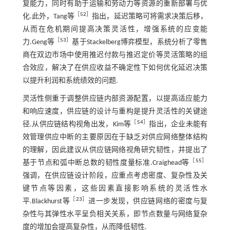
复能力，同时有助于运输和劳动力等资源的重新部署与优
［
52
］
化.此外，Tang等
指出，延迟策略可将需求决策后移，
从而在危机期间提高决策灵活性，增强系统的应变能
［
53
］
力.Geng等
基于Stackelberg博弈模型，系统分析了零售
商在双边市场中使用推迟付款与推迟定价等灵活策略的组
合效应，解决了在供应收益不确定性下如何优化延迟决策
以提升利润和系统绩效的问题.
灵活性侧重于调整供应链内部资源配置，以提高适应能力
和响应速度，供应链的设计与重构是提升灵活性的关键途
［
54
］
径.从供应链结构视角出发，Kim等
指出，企业未能有
效管理供应中断的主要原因在于缺乏对供应网络整体结构
的理解，因此建议从供应链网络视角研究韧性，并提出了
［
55
］
基于节点和弧中断总数的韧性度量标准.Craighead等
强调，在供应链设计阶段，应重点考虑密度、复杂性及关
键节点等因素，这些因素直接影响系统的灵活性水
［
23
］
平.Blackhurst等
进一步发现，供应链网络的密度与复
杂性与其弹性水平呈负相关关系，即节点数量与网络复杂
度的增加会提高复杂性，从而降低韧性.