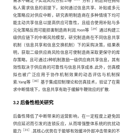
需求不确定下实现风险分担.Li等
分析了制造商在拥有
私人需求信息的前提下，如何通过信息共享、补贴或多元
化策略应对供应中断，研究表明制造商在多种情境下均可
能主动共享信息以提高供应可靠性，且组合使用补贴与多
［
29
］
元化策略反而可能损害制造商利润.Yoon等
通过构建三
级供应链下的中断风险模型，研究制造商在不同信息共享
机制（信息共享和信息交换机制）下的采购决策，结果表
明，获取二级供应商风险信息可使制造商采取更保守的库
存策略，且可通过2种机制激励一级供应商共享信息，其有
效性取决于供应商的可靠性与信息共享成本.此外，仿真模
拟也被广泛应用于协作机制效果的动态评估与机制探
［
30
］
索.Yang等
基于集成控制理论和仿真技术，验证了在需
求中断情境下，信息共享有助于缓解牛鞭效应的扩散.
3.2 后备性相关研究
后备性降低了中断带来的运营影响，在一定程度上避免因
供应延迟而引发的连锁反应，从而增强整体系统的抗扰动
［
31
］
能力
.其核心优势在于能够有效缓冲外部冲击带来的不