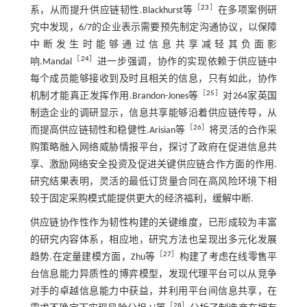
［
23
］
系，从而提升供应链韧性.Blackhurst等
在多项案例研
究中发现，6/7的企业表示需要预先制定沟通协议，以保障
中断发生时能够通过信息共享减轻其负面影
［
24
］
响.Mandal
进一步强调，协作的实现依赖于供应链中
每个成员能够接收到及时且相关的信息，只有如此，协作
［
25
］
机制才能真正发挥作用.Brandon-Jones等
对264家英国
制造企业的调研显示，信息共享能够沿着供应链传导，从
［
26
］
而提高供应链韧性和稳健性.Arisian等
将灵活的合作采
购策略融入网络威胁情报平台，探讨了政府在促进信息共
享、激励网络安全投资及促进关键供应链合作方面的作用.
研究结果表明，灵活的最低订货量合同在高风险环境下相
较于固定采购模式能提供更大的经济福利，缓解中断.
供应链协作性作为韧性构建的关键维度，已形成较为丰富
的研究内容体系，相应地，研究方法也呈现出多元化发展
［
27
］
趋势.在定量建模方面，Zhu等
构建了考虑在线零售平
台信息能力异质性的博弈模型，发现代理平台可以从竞争
对手的卓越信息能力中获益，并利用平台间信息共享，在
［
28
］