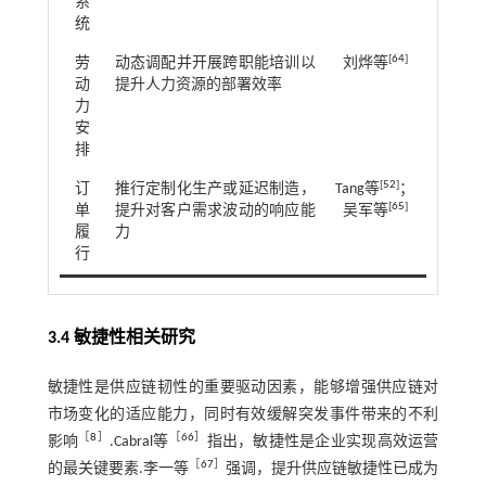
系
统
[
64
]
劳
动态调配并开展跨职能培训以
刘烨等
动
提升人力资源的部署效率
力
安
排
[
52
]
订
推行定制化生产或延迟制造，
Tang等
；
[
65
]
单
提升对客户需求波动的响应能
吴军等
履
力
行
3.4 敏捷性相关研究
敏捷性是供应链韧性的重要驱动因素，能够增强供应链对
市场变化的适应能力，同时有效缓解突发事件带来的不利
［
8
］
［
66
］
影响
.Cabral等
指出，敏捷性是企业实现高效运营
［
67
］
的最关键要素.李一等
强调，提升供应链敏捷性已成为