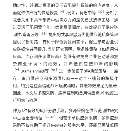
确定性，并通过资源的灵活调配提升系统的响应速度，从
［
4
］
［
32
］
而促进供应链的快速恢复
.例如，蒋忠中等
分析了
竞合关系下共享制造中供需双方的最优模式选择策略，通
过灵活匹配闲置产能与优化资源调度，有效提升了供应链
［
33
］
韧性.肖勇波等
提出的共享理念为优化供应链后备管理
提供了新思路，有利于降低资源闲置率，促进参与企业供
应链韧性共同提升.当前研究表明，后备性策略（如备用供
应商、库存和多源供应商）能够有效提高企业在动荡和复
杂商业环境下的绩效，并降低供应链中断的影响
［
9
］
［
34
］
.Kamalahmadi等
进一步验证了3种典型策略——库
存、备用供应商和多源供应商——对企业绩效的积极作
用，特别是在面临剧烈环境波动时，其缓冲效果尤为显著.
因此，本文从多源采购、库存控制和备用供应商3个维度进
行归纳与梳理.
作为1种有效的风险分散手段，多源采购在供应链韧性研究
［
35
-
37
］
中占据重要地位
.相较于单供应源采购，多供应源
采购不仅有助于提升供应链的服务水平，还能显著降低因