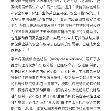
重视供应链韧性.2024年1月31日，习近平总书记强调，“要
围绕发展新质生产力布局产业链，提升产业链供应链韧性
和安全水平，保证产业体系自主可控、安全可靠”.党的二十
大报告中明确提出“着力提升产业链供应链韧性和安全水
平”，坚持以推动高质量发展为主题.提升供应链韧性已经成
为保障世界各国经济安全和供应链稳定运行的关键举措，
也是推动我国高质量发展、实现产业自主可控的战略支撑.
确保供应链的安全与稳定是各国的迫切需要，已经成为全
［
1
-
2
］
球共识
.
学术界围绕供应链韧性（supply chain resilience）展开了多
维度的理论探索与实践分析，已经取得了一定进展.然而，
相关研究尤其是国内研究仍处于起步阶段，学术成果呈现
显著的主题离散性与方法异质性，缺乏基于文献计量方法
的系统性研究综述.在此背景下，梳理供应链韧性的理论起
源、概念界定及驱动因素，对国内外供应链韧性研究脉络
进行研判，这不仅有助于构建后疫情时代供应链韧性理论
分析框架，还能为应对“黑天鹅”事件冲击下的产业链重构
提供指引.因此，本文从国内外权威数据库中检索有关供应