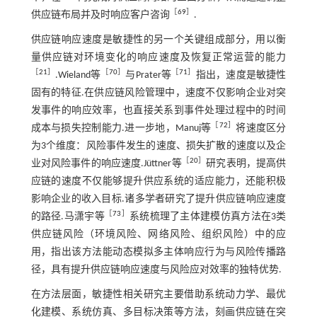
［
69
］
供应链布局并及时响应客户咨询
.
供应链响应速度是敏捷性的另一个关键组成部分，用以衡
量供应链对环境变化的响应速度及恢复正常运营的能力
［
21
］
［
70
］
［
71
］
.Wieland等
与Prater等
指出，速度是敏捷性
固有的特征.在供应链风险管理中，速度不仅影响企业对突
发事件的响应效率，也直接关系到事件处理过程中的时间
［
72
］
成本与损失控制能力.进一步地，Manuj等
将速度区分
为3个维度：风险事件发生的速度、损失扩散的速度以及企
［
20
］
业对风险事件的响应速度.Jüttner等
研究表明，提高供
应链的速度不仅能够提升供应系统的适应能力，还能积极
影响企业的收入目标.诸多学者研究了提升供应链响应速度
［
73
］
的路径.马潇宇等
系统梳理了主体建模仿真方法在3类
供应链风险（环境风险、网络风险、组织风险）中的应
用，指出该方法能动态模拟多主体响应行为与风险传播路
径，具有提升供应链响应速度与风险应对效率的独特优势.
在方法层面，敏捷性相关研究主要借助系统动力学、最优
化建模、系统仿真、多目标决策等方法，刻画供应链在突