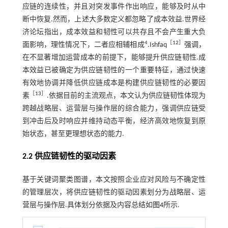
应链的连续性，并且对突发事件作出响应，能够及时从中
断中恢复.然而，上述大多数定义都忽略了成本效益.世界经
济论坛指出，成本效益和韧性可以共存且不会产生重大负
4
［
12
］
面影响，理性情况下，二者应相辅相成
.Ishfaq
强调，
在不显著增加运营成本的前提下，能够提升供应链韧性.成
本效益已被确定为供应链韧性的一个重要特征，通过快速
有效地协调并降低供应链成本是构建供应链韧性的必要因
［
13
］
素
.依据目前的主流观点，本文认为供应链韧性体现为
跨越战略层、运营层与操作层的综合能力，强调供应链受
到冲击后及时响应并维持动态平衡，经济高效地恢复到原
始状态，甚至更理想状态的能力.
2.2 供应链韧性的驱动因素
基于关键词聚类图谱，本文按照企业应对风险与不确定性
的管理层次，将供应链韧性的驱动因素划分为战略层、运
营层与操作层.具体划分依据及内容总结如
图4
所示.