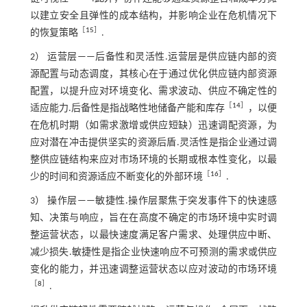
以建立安全且弹性的成本结构，并影响企业在危机情况下
［
15
］
的恢复策略
.
2） 运营层——后备性和灵活性.运营层是供应链内部的资
源配置与动态调度，其核心在于通过优化供应链内部资源
配置，以提升应对环境变化、需求波动、供应不确定性的
［
14
］
适应能力.后备性是指战略性地储备产能和库存
，以便
在危机时期（如需求激增或供应短缺）迅速调配资源，为
应对潜在冲击提供坚实的资源后盾.灵活性是指企业通过调
整供应链结构来应对市场环境的长期或根本性变化，以最
［
16
］
少的时间和资源适应不断变化的外部环境
.
3） 操作层——敏捷性.操作层聚焦于突发事件下的快速感
知、决策与响应，旨在在高度不确定的市场环境中实时调
整运营状态，以最快速度满足客户需求、处理供应中断、
减少损失.敏捷性是指企业快速响应不可预测的需求或供应
变化的能力，并迅速调整运营状态以应对波动的市场环境
［
8
］
.