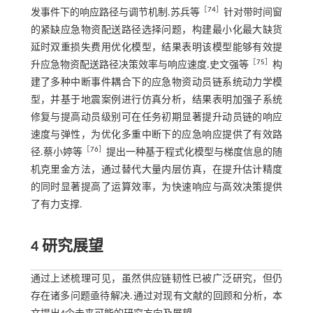
［
74
］
发事件下的响应路径与调节机制.苏兵等
针对带时间窗
的紧缺应急物资配送路径选择问题，构建最小化最大缺货
延时双重损失费用优化模型，结果表明该模型能够有效提
［
75
］
升应急物资配送路径决策效率与响应速度.史文强等
构
建了多种中断事件耦合下的应急物资动员链系统动力学模
型，并基于地震案例进行仿真分析，结果表明加强子系统
修复与提高动员级别可在任务初期显著提升动员链的响应
速度与弹性，为优化多重中断下的应急响应提供了有效路
［
76
］
径.蔡小婷等
提出一种基于程式化模型与梯度信息的随
机克里金方法，通过替代大量内层仿真，在提升估计精度
的同时显著提高了运算效率，为快速响应与高效决策提供
了有力支撑.
4 研究展望
通过上述梳理可见，虽然供应链韧性已被广泛研究，但仍
存在诸多问题亟待解决.通过对现有文献的回顾和分析，本