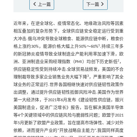
上一篇
下一篇
近年来，在逆全球化、疫情常态化、地缘政治风险等因素
相互叠加的复杂形势下，全球供应链安全稳定运行受到重
大冲击.俄乌冲突导致全球粮食、能源供应链中断，粮食价
1
格上涨约30%，能源价格大幅上升50%～60%
.持续三年多
的新冠肺炎疫情导致全球制造业产能利用率加速下滑，欧
2
洲、亚洲制造业采购经理指数（PMI）均创下历史新低
，
供应链稳定性受到持续冲击.全球贸易战频发，美国的不合
3
理制裁导致多家企业销售业务大幅下降
，严重影响了其全
球业务的正常运行.世界各国相继快速对供应链韧性政策作
出调整，通过提升供应链韧性抵御风险冲击.美国作为世界
第一大经济体，于2021年6月发布《建设韧性供应链，振兴
美国制造业，促进广泛增长》报告，旨在解决美国半导体
等4个关键领域中的供应链风险与脆弱性问题；欧盟于2021
年5月更新了欧盟产业政策，旨在提高市场弹性、减少对外
依赖，进而提升产业的“开放战略自主能力”.我国同样高度