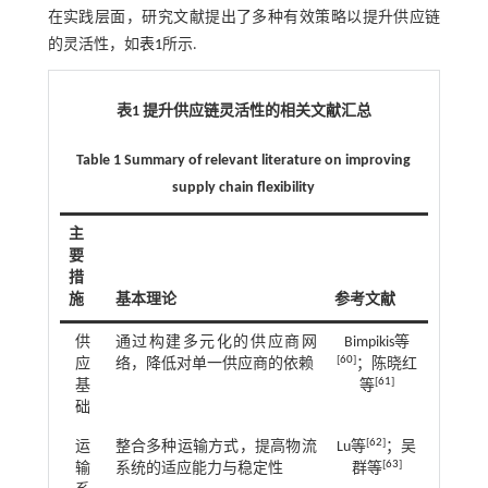
在实践层面，研究文献提出了多种有效策略以提升供应链
的灵活性，如
表1
所示.
表1 提升供应链灵活性的相关文献汇总
Table 1 Summary of relevant literature on improving
supply chain flexibility
主
要
措
施
基本理论
参考文献
供
通过构建多元化的供应商网
Bimpikis等
[
60
]
应
络，降低对单一供应商的依赖
；陈晓红
[
61
]
基
等
础
[
62
]
运
整合多种运输方式，提高物流
Lu等
；吴
[
63
]
输
系统的适应能力与稳定性
群等