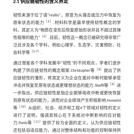
2.1 供应链韧性的含义界定
韧性来源于拉丁语“resilio”，原意为从撞击或压力中恢复为
［
3
］
原来状态的能力
.材料科学是最早使用韧性概念的学
科，其定义为“物质在变形后恢复原始形状并且不超过其弹
［
4
］
性极限的能力”
.目前，韧性这一概念已被研究得非常广
泛且涉及各个学科，例如心理学、生态学、灾害预防、社
［
5
-
7
］
会科学等
.
通过借鉴各个学科发展中“韧性”的不同观点，学者们逐步
［
8
］
构建了供应链韧性的概念框架.Christopher等
提出了供
应链韧性的雏形，将其定义为企业在面对中断时能够承受
［
9
］
冲击并恢复至原有状态或更理想状态的能力.Sheffi等
进
一步指出，供应链韧性是指企业能够吸收中断或更快恢复
到原有状态的能力，进而对企业绩效产生积极影响.Hosseini
［
10
］
等
从组织、社会、经济和工程4个领域对韧性的定义
进行了说明，强调其核心在于系统对中断影响的应对能
［
11
］
力.Ponis等
提供了较为全面的定义，认为供应链韧性
还包括自适应能力，通过对整体结构和功能的控制保持供