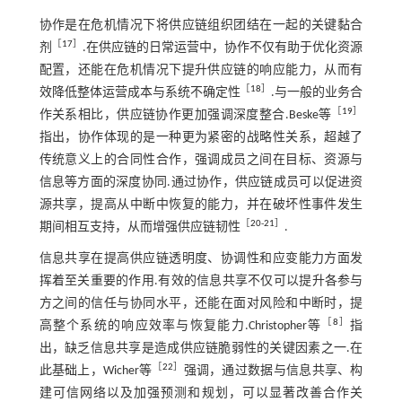
协作是在危机情况下将供应链组织团结在一起的关键黏合
［
17
］
剂
.在供应链的日常运营中，协作不仅有助于优化资源
配置，还能在危机情况下提升供应链的响应能力，从而有
［
18
］
效降低整体运营成本与系统不确定性
.与一般的业务合
［
19
］
作关系相比，供应链协作更加强调深度整合.Beske等
指出，协作体现的是一种更为紧密的战略性关系，超越了
传统意义上的合同性合作，强调成员之间在目标、资源与
信息等方面的深度协同.通过协作，供应链成员可以促进资
源共享，提高从中断中恢复的能力，并在破坏性事件发生
［
20
-
21
］
期间相互支持，从而增强供应链韧性
.
信息共享在提高供应链透明度、协调性和应变能力方面发
挥着至关重要的作用.有效的信息共享不仅可以提升各参与
方之间的信任与协同水平，还能在面对风险和中断时，提
［
8
］
高整个系统的响应效率与恢复能力.Christopher等
指
出，缺乏信息共享是造成供应链脆弱性的关键因素之一.在
［
22
］
此基础上，Wicher等
强调，通过数据与信息共享、构
建可信网络以及加强预测和规划，可以显著改善合作关