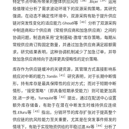
［
38
］
［
39
］
特定节点中断所带来的整体供应风险
.Biçer
运用
极值理论分析了需求波动环境下的双源采购策略，其研究
强调，在动态不确定性环境中，双源采购有助于提升供应
［
40
］
链对突发性变化的适应能力.Ghoudi等
分析了双源采购
中制造商和2个供应商（常规供应商和加急供应商）之间的
协调问题，制造商采用“定制基础-激增”库存策略，每期从
常规供应商订购固定数量，并通过加急供应商满足超额需
求，研究结果表明，这种协调机制减少了加急订单，并导
致加急供应商倾向于选择更具侵略性的定价策略.
库存作为供应链缓冲的关键资源，其管理方式直接影响系
［
41
］
统应对中断的能力.Tomlin
研究表明，对于长期中断情
形，持有库存是最具保障性的应对方式；而对于短期中断
情形，“接受策略”（即具备短期承受能力）则可能更加高
［
42
］
效.进一步地，Turnquist等
提出，通过在配送中心设置
额外库存储备，有助于在潜在中断发生时维持供应连续
［
43
］
性.Elluru等
指出，分销环节的库存扩张对于提高整个
供应链的抗风险能力至关重要，尤其是在突发事件频发的
［
44
］
情境下，有助于实现物资供给的平稳过渡.Ke等
分析了