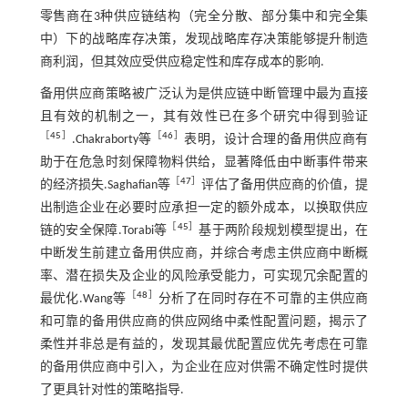
零售商在3种供应链结构（完全分散、部分集中和完全集
中）下的战略库存决策，发现战略库存决策能够提升制造
商利润，但其效应受供应稳定性和库存成本的影响.
备用供应商策略被广泛认为是供应链中断管理中最为直接
且有效的机制之一，其有效性已在多个研究中得到验证
［
45
］
［
46
］
.Chakraborty等
表明，设计合理的备用供应商有
助于在危急时刻保障物料供给，显著降低由中断事件带来
［
47
］
的经济损失.Saghafian等
评估了备用供应商的价值，提
出制造企业在必要时应承担一定的额外成本，以换取供应
［
45
］
链的安全保障.Torabi等
基于两阶段规划模型提出，在
中断发生前建立备用供应商，并综合考虑主供应商中断概
率、潜在损失及企业的风险承受能力，可实现冗余配置的
［
48
］
最优化.Wang等
分析了在同时存在不可靠的主供应商
和可靠的备用供应商的供应网络中柔性配置问题，揭示了
柔性并非总是有益的，发现其最优配置应优先考虑在可靠
的备用供应商中引入，为企业在应对供需不确定性时提供
了更具针对性的策略指导.