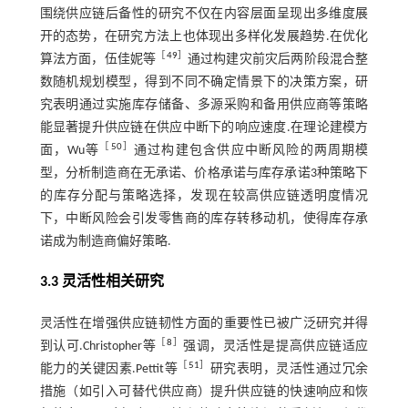
围绕供应链后备性的研究不仅在内容层面呈现出多维度展
开的态势，在研究方法上也体现出多样化发展趋势.在优化
［
49
］
算法方面，伍佳妮等
通过构建灾前灾后两阶段混合整
数随机规划模型，得到不同不确定情景下的决策方案，研
究表明通过实施库存储备、多源采购和备用供应商等策略
能显著提升供应链在供应中断下的响应速度.在理论建模方
［
50
］
面，Wu等
通过构建包含供应中断风险的两周期模
型，分析制造商在无承诺、价格承诺与库存承诺3种策略下
的库存分配与策略选择，发现在较高供应链透明度情况
下，中断风险会引发零售商的库存转移动机，使得库存承
诺成为制造商偏好策略.
3.3 灵活性相关研究
灵活性在增强供应链韧性方面的重要性已被广泛研究并得
［
8
］
到认可.Christopher等
强调，灵活性是提高供应链适应
［
51
］
能力的关键因素.Pettit等
研究表明，灵活性通过冗余
措施（如引入可替代供应商）提升供应链的快速响应和恢