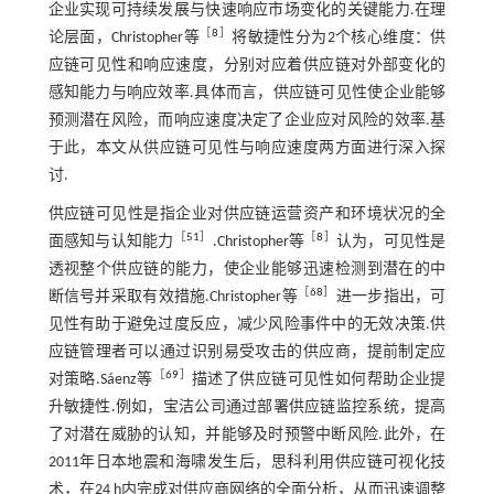
企业实现可持续发展与快速响应市场变化的关键能力.在理
［
8
］
论层面，Christopher等
将敏捷性分为2个核心维度：供
应链可见性和响应速度，分别对应着供应链对外部变化的
感知能力与响应效率.具体而言，供应链可见性使企业能够
预测潜在风险，而响应速度决定了企业应对风险的效率.基
于此，本文从供应链可见性与响应速度两方面进行深入探
讨.
供应链可见性是指企业对供应链运营资产和环境状况的全
［
51
］
［
8
］
面感知与认知能力
.Christopher等
认为，可见性是
透视整个供应链的能力，使企业能够迅速检测到潜在的中
［
68
］
断信号并采取有效措施.Christopher等
进一步指出，可
见性有助于避免过度反应，减少风险事件中的无效决策.供
应链管理者可以通过识别易受攻击的供应商，提前制定应
［
69
］
对策略.Sáenz等
描述了供应链可见性如何帮助企业提
升敏捷性.例如，宝洁公司通过部署供应链监控系统，提高
了对潜在威胁的认知，并能够及时预警中断风险.此外，在
2011年日本地震和海啸发生后，思科利用供应链可视化技
术，在24 h内完成对供应商网络的全面分析，从而迅速调整