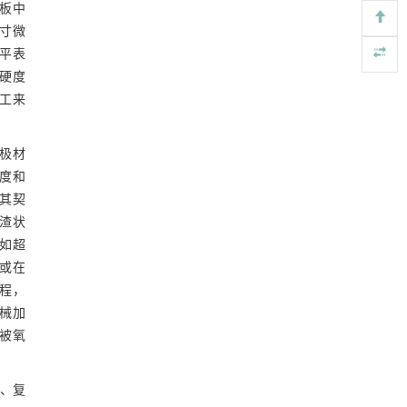
座板中
https://doi.org/10.1016/j.eng.2026.02.011
寸微
Parameter calibration method for discrete
平表
[5]
element simulation of cut seed potato tubers
硬度
ENGINEERING Agriculture
. 2027, Vol.14(2): 27718-
工来
27728
https://doi.org/10.15302/J-FASE-2027724
极材
度和
其契
渣状
如超
或在
程，
机械加
被氧
板、复