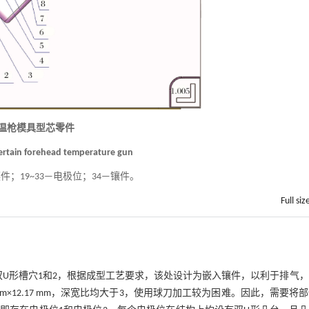
额温枪模具型芯零件
 certain forehead temperature gun
镶件；19~33—电极位；34—镶件。
Full siz
双U形槽穴1和2，根据成型工艺要求，该处设计为嵌入镶件，以利于排气
m×0.80 mm×12.17 mm，深宽比均大于3，使用球刀加工较为困难。因此，需要将