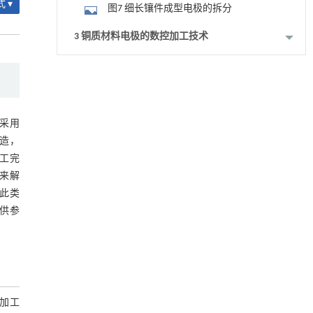
 ▾
图7 细长镶件成型电极的拆分
3 铜质材料电极的数控加工技术
表1 加工工艺规划
降温路面涂层混合反射行为及其对道路光环境
[1]
安全的影响研究
图8 生产出的产品
Engineering
. 2026, Vol.58(3): 1-303
4 结论
https://doi.org/10.1016/j.eng.2025.06.014
采用
造，
参考文献
内置陶瓷驱动单元的厘米级可重构压电机器人
[2]
工完
Engineering
. 2026, Vol.58(3): 1-303
来解
基金资助
https://doi.org/10.1016/j.eng.2025.06.043
此类
动力学引导的聚对苯二甲酸乙二酯可控低聚解
[3]
供参
聚及其定制化高性能聚合物升级回收
Engineering
. 2026, Vol.58(3): 1-303
https://doi.org/10.1016/j.eng.2026.02.010
升级回收风力涡轮机叶片用环氧树脂制备高强
[4]
度黏合剂
加工
Engineering
. 2026, Vol.58(3): 1-303