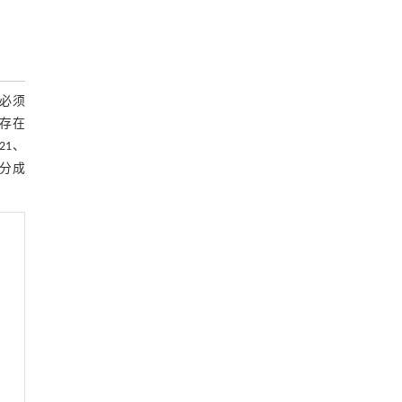
必须
槽存在
21、
拆分成