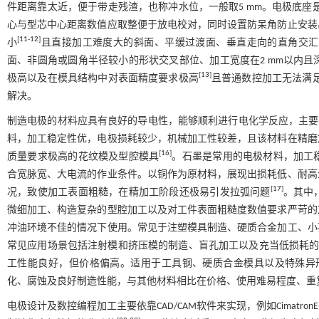
件距离靠太近，便于带走残渣，也称冲水位，一般取5 mm。电极底座
心与型芯中心距离数值应取整便于放电校对，同时设置防呆角防止安装
[
11
-
12
]
小
且直接加工难度大的斜面、平缓过渡面、垂直走向的直角交汇
面、非圆角或圆角半径较小的形状交叉部位、加工宽度在2 mm以内
[
13
]
极高以及在模具结构中对表面精度要求极高
且普通数控加工无法满
解决。
制造电极的材料应具有良好的导电性，能够顺利进行电化学反应，主要有紫铜
料，加工稳定性优，电极损耗较少，机械加工性较差，且该材料在精磨
[
16
]
质量要求极高的花纹模及型腔模具
。石墨是常用的电极材料，加工
合宽脉宽、大电流的作业条件。以铜作为原材料，展现出损耗低、耐高
[
17
]
况，致使加工表面粗糙，在精加工阶段还极易引发拉弧问题
。其中
微细加工、构造复杂的型腔加工以及对工件表面粗糙度数值要求严苛的
冲油环境不佳的情况下使用。常见于注塑模具制造、硬质合金加工、小
常见应用场景包括注射模和挤压模的制造、盲孔加工以及充当低损耗
工性能良好，但价格偏高。适用于工具钢、硬质合金模具以及特殊异
化、腐蚀及良好制造性能，与其他材料相比在价格、使用难易程度、重
电极设计及数控编程加工主要依靠CAD/CAM软件来实现，例如Cima