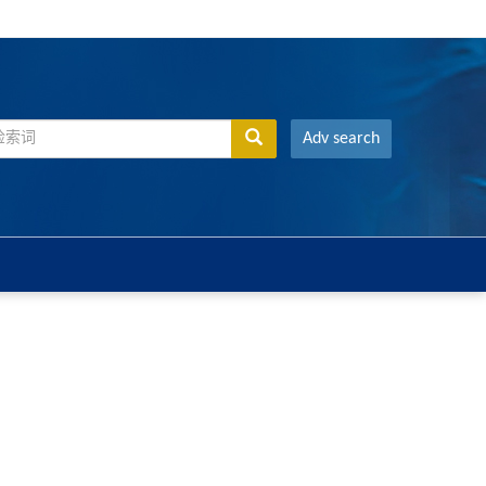
Adv search