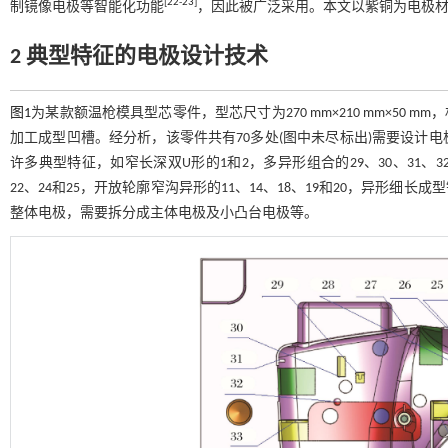
[
22
-
23
]
制镜像电极等智能化功能
，因此被广泛采用。本文以紫铜为电极材料
2 典型特征的电极设计技术
图1
为某款额温枪模具型芯零件，型芯尺寸为270 mm×210 mm×50
加工成型凹槽。经分析，该零件共有70多处(图中未尽标出)需要设计
许多典型特征，如窄长深双U形的1和2，多异形组合的29、30、31、32和
22、24和25，开放轮廓窄沟异形的11、14、18、19和20，异形
整体电极，需要拆分成主体电极及小凸台电极等。