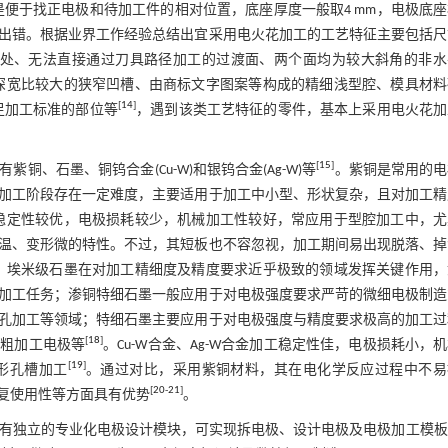
是便于找正电极和待加工件的相对位置，底座厚度一般取4 mm，电极底
出错。根据业界工作经验总结出宜采用电火花加工的工艺特征主要包括尺
处、无法直接通过刀具路径加工的过渡面、两个面均为较大斜角的非水
且深宽比较大的狭窄凹槽、由商标文字图案等构成的精细浅型腔、模具材料
[
14
]
足加工标准的部位等
，遇到该类工艺特征的零件，基本上采用电火花加
[
15
]
、石墨、铜钨合金(Cu-W)和银钨合金(Ag-W)等
。紫铜是常用的电
加工阶段存在一定难度，主要适用于加工中小型、形状复杂，且对加工精
稳定性较优，电极损耗较少，机械加工性较好，常应用于型腔加工中，尤
温、变形微的特性。不过，其短板也不容忽视，加工期间易出现脱落、掉
，埃米级石墨在对加工精细度及精度要求近乎极致的领域发挥关键作用，
加工任务；渗铜特细石墨一般应用于对电极强度要求严苛的微细电极制造
孔加工等领域；特细石墨主要应用于对电极强度与精度要求极高的加工过
[
18
]
的粗加工电极等
。Cu-W合金、Ag-W合金加工稳定性佳，电极损耗小，
[
19
]
形孔槽加工
。通过对比，采用紫铜材料，其在电化学反应过程中不易
[
20
-
21
]
复使用性等方面具有优势
。
tronE有独立的专业化电极设计模块，可实现拆电极、设计电极及电极加工模