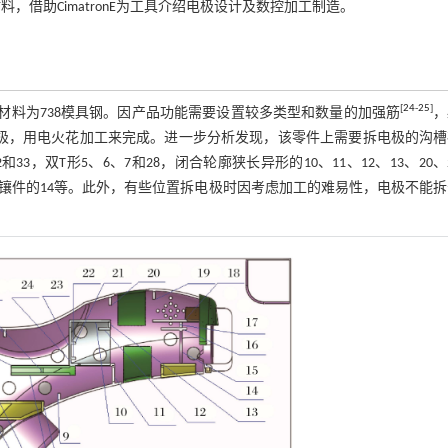
，借助CimatronE为工具介绍电极设计及数控加工制造。
[
24
-
25
]
 mm，材料为738模具钢。因产品功能需要设置较多类型和数量的加强筋
，
电极，用电火花加工来完成。进一步分析发现，该零件上需要拆电极的沟
33，双T形5、6、7和28，闭合轮廓狭长异形的10、11、12、13、20、
细长成型镶件的14等。此外，有些位置拆电极时因考虑加工的难易性，电极不能