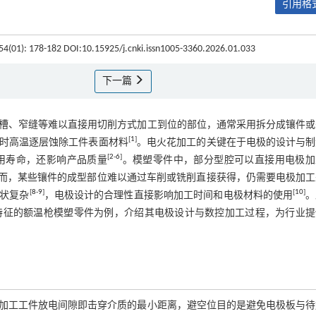
引用格式
 54(01): 178-182 DOI:10.15925/j.cnki.issn1005-3360.2026.01.033
下一篇
槽、窄缝等难以直接用切削方式加工到位的部位，通常采用拆分成镶件或
[
1
]
时高温逐层蚀除工件表面材料
。电火花加工的关键在于电极的设计与制
[
2
-
6
]
用寿命，还影响产品质量
。模塑零件中，部分型腔可以直接用电极加
而，某些镶件的成型部位难以通过车削或铣削直接获得，仍需要电极加工
[
8
-
9
]
[
10
]
状复杂
，电极设计的合理性直接影响加工时间和电极材料的使用
。
特征的额温枪模塑零件为例，介绍其电极设计与数控加工过程，为行业提
加工工件放电间隙即击穿介质的最小距离，避空位目的是避免电极板与待