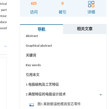
625
0
rical
 part
访问
被引
详细
ntour
oduce
摘要
duced
相关文章
导航
Abstract
Graphical abstract
关键词
Key words
引用本文
1 电极结构及工艺特征
2 典型特征的电极设计技术
图1 某款额温枪模具型芯零件