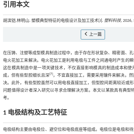
引用本文
胡滨铠,林明山. 塑模典型特征的电极设计及加工技术[J].
塑料科技
, 2026,
上一篇
在压铸、注塑等成型模具制造过程中，由于存在形状复杂、精密面、孔
电火花加工来解决。电火花加工是利用电极与工件之间通电时产生的瞬
这在模具制造中是一项关键技术，不仅直接影响模具的制造成本和使
[
7
]
成，但有些型腔细长且深
，不宜直接加工，需要采用镶件来解决。然
决。此外，有些型腔虽然可以用电极直接加工，但型腔间距离较近或形
问题值得设计者深入研究以寻求合理解决方案。本文以某款具有典型
考。
1 电极结构及工艺特征
电极结构主要由电极位、避空位和电极底座等组成。电极位是电极和待