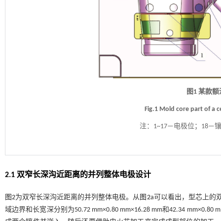
图1 某款
Fig.1 Mold core part of a
注：
1~17—电极位；18—
2.1 双窄长深沟近距离的并列整体电极设计
图2
为双窄长深沟近距离的并列整体电极。从
图2
a可以看出，型芯上的
域边界和长宽深分别为50.72 mm×0.80 mm×16.28 mm和42.34 m