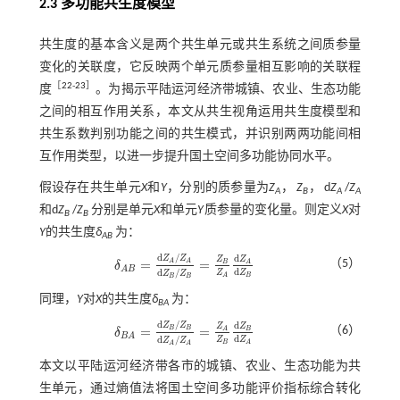
2.3 多功能共生度模型
共生度的基本含义是两个共生单元或共生系统之间质参量
变化的关联度，它反映两个单元质参量相互影响的关联程
［
22
-
23
］
度
。为揭示平陆运河经济带城镇、农业、生态功能
之间的相互作用关系，本文从共生视角运用共生度模型和
共生系数判别功能之间的共生模式，并识别两两功能间相
互作用类型，以进一步提升国土空间多功能协同水平。
假设存在共生单元
X
和
Y
，分别的质参量为
Z
，
Z
，
d
Z
/
Z
A
B
A
A
和d
Z
/
Z
分别是单元
X
和单元
Y
质参量的变化量。则定义
X
对
B
B
Y
的共生度
δ
为：
AB
d
/
d
Z
Z
Z
Z
=
=
（5）
A
A
B
A
δ
δ
A
B
=
d
Z
A
/
Z
A
d
Z
B
/
Z
B
=
Z
B
Z
A
d
Z
A
d
Z
B
A
B
d
d
/
Z
Z
Z
Z
B
A
B
B
同理，
Y
对
X
的共生度
δ
为：
BA
d
/
d
Z
Z
Z
Z
=
=
B
B
（6）
B
A
δ
δ
B
A
=
d
Z
B
/
Z
B
d
Z
A
/
Z
A
=
Z
A
Z
B
d
Z
B
d
Z
A
B
A
d
d
/
Z
Z
Z
Z
B
A
A
A
本文以平陆运河经济带各市的城镇、农业、生态功能为共
生单元，通过熵值法将国土空间多功能评价指标综合转化