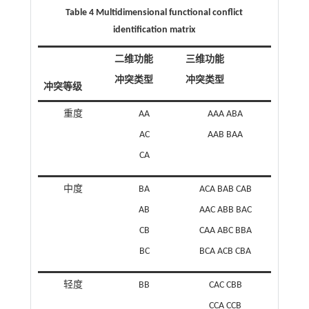
Table 4 Multidimensional functional conflict
identification matrix
二维功能
三维功能
冲突类型
冲突类型
冲突等级
重度
AA
AAA ABA
AC
AAB BAA
CA
中度
BA
ACA BAB CAB
AB
AAC ABB BAC
CB
CAA ABC BBA
BC
BCA ACB CBA
轻度
BB
CAC CBB
CCA CCB