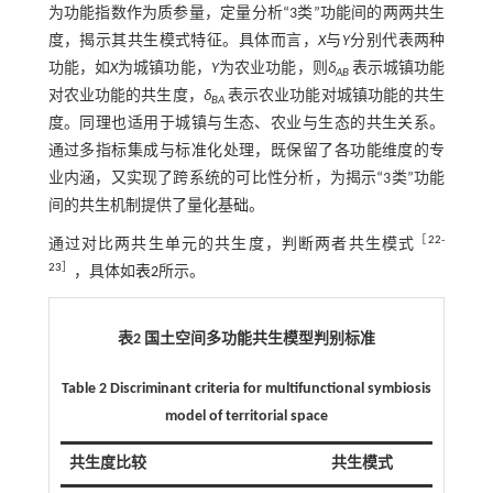
为功能指数作为质参量，定量分析“3类”功能间的两两共生
度，揭示其共生模式特征。具体而言，
X
与
Y
分别代表两种
功能，如
X
为城镇功能，
Y
为农业功能，则
δ
表示城镇功能
AB
对农业功能的共生度，
δ
表示农业功能对城镇功能的共生
BA
度。同理也适用于城镇与生态、农业与生态的共生关系。
通过多指标集成与标准化处理，既保留了各功能维度的专
业内涵，又实现了跨系统的可比性分析，为揭示“3类”功能
间的共生机制提供了量化基础。
［
22
-
通过对比两共生单元的共生度，判断两者共生模式
23
］
，具体如
表2
所示。
表2 国土空间多功能共生模型判别标准
Table 2 Discriminant criteria for multifunctional symbiosis
model of territorial space
共生度比较
共生模式