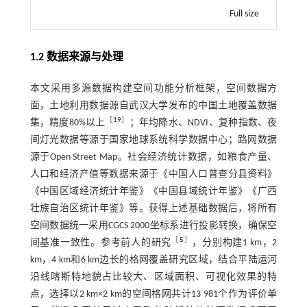
Full size
1.2 数据来源与处理
本文采用多源数据构建空间功能分析框架，空间数据方
面，土地利用数据源自武汉大学发布的中国土地覆盖数据
［
19
］
集，精度80%以上
；年均降水、NDVI、复种指数、夜
间灯光数据等源于国家地球系统科学数据中心；路网数据
源于Open Street Map。社会经济统计数据，如粮食产量、
人口和经济产值等数据来源于《中国人口普查分县资料》
《中国区域经济统计年鉴》《中国县域统计年鉴》《广西
壮族自治区统计年鉴》等。获得上述基础数据后，将所有
空间数据统一采用CGCS 2000坐标系进行投影转换，确保空
［
5
］
间基准一致性。参考前人的研究
，分别构建1 km，2
km，4 km和6 km边长的格网覆盖研究区域，结合平陆运河
沿线喀斯特地貌占比较大、区域面积、可视化效果的特
点，选择以2 km×2 km的空间格网共计13 981个作为评价单