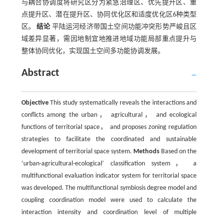
与耦合协调度将研究区分为紧急治理区、优先提升区、重
点提升区、潜在提升区、协同优化区和适度优化区6种类型
区。
结论
平陆运河经济带国土空间功能冲突形势严峻且区
域差异显著，需因地制宜地推进地域功能局部重点提升与
整体协同优化，实现国土空间多功能协调发展。
Abstract
Objective
This study systematically reveals the interactions and
conflicts among the urban， agricultural， and ecological
functions of territorial space， and proposes zoning regulation
strategies to facilitate the coordinated and sustainable
development of territorial space system.
Methods
Based on the
‘urban-agricultural-ecological’ classification system， a
multifunctional evaluation indicator system for territorial space
was developed. The multifunctional symbiosis degree model and
coupling coordination model were used to calculate the
interaction intensity and coordination level of multiple