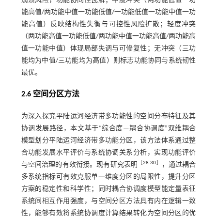
崩溃风险，功能协同性瓦解；中度冲突（两功能低值一功
能高值/两功能中值一功能低值/一功能低值一功能中值一功
能高值）反映结构性失衡与可控性风险扩散；轻度冲突
（两功能高值一功能低值/两功能中值一功能高值/两功能高
值一功能中值）体现局部失调与可修复性；无冲突（三功
能均为中值/三功能均为高值）则标志功能协同与系统韧性
最优。
2.6 空间分区方法
为深入探究平陆运河经济带多功能性的空间分布特征及其
协调发展路径，本文基于“综合度—耦合协调度”双维耦合
模型划分平陆运河经济带多功能分区，该方法体系通过整
合功能发展水平评价与系统协调关系分析，实现功能评价
［
28
-
30
］
与空间治理的有效衔接。现有研究表明
，通过耦合
多系统指标可有效克服单一维度分区的局限性，提升分区
方案的稳定性和科学性；同时耦合协调度模型能定量表征
系统间相互作用强度，与空间分区方法具有内在逻辑一致
性，能够有效将系统协调度计算结果转化为空间分区的优