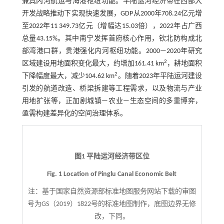
兼具内河航运与海港枢纽功能。平陆运河经济带在西部大
开发战略推动下实现快速发展，GDP从2000年708.24亿元增
至2022年11 349.73亿元（增幅达15.03倍），2022年占广西
总量43.15%。其中南宁发挥首府核心作用，钦北防构成北
部湾港口群，贵港强化内河枢纽功能。2000—2020年研究
2
区域建设用地面积变化最大，约增加161.41 km
，耕地面积
2
下降幅度最大，减少104.62 km
。随着2023年平陆运河建设
引发的航道改造、桥梁拆建等工程需求，以及物流与产业
用地扩张等，正加剧城镇—农业—生态空间的多重博弈，
亟需构建差异化的空间治理体系。
图1 平陆运河经济带区位
Fig. 1 Location of Pinglu Canal Economic Belt
注：
基于国家自然资源部标准地图服务网站下载的审图
号为GS（2019）1822号的标准地图制作，底图边界无修
改，下同。