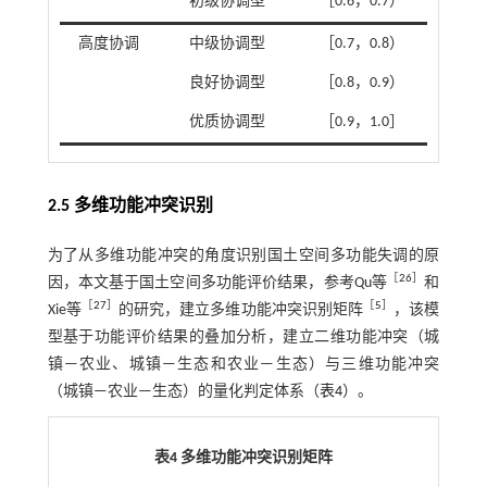
初级协调型
［0.6，0.7）
高度协调
中级协调型
［0.7，0.8）
良好协调型
［0.8，0.9）
优质协调型
［0.9，1.0］
2.5 多维功能冲突识别
为了从多维功能冲突的角度识别国土空间多功能失调的原
［
26
］
因，本文基于国土空间多功能评价结果，参考Qu等
和
［
27
］
［
5
］
Xie等
的研究，建立多维功能冲突识别矩阵
，该模
型基于功能评价结果的叠加分析，建立二维功能冲突（城
镇—农业、城镇—生态和农业—生态）与三维功能冲突
（城镇—农业—生态）的量化判定体系（
表4
）。
表4 多维功能冲突识别矩阵