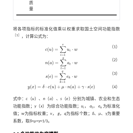
质
量
将各项指标的标准化值乘以权重求取国土空间功能指数
［
1
］
，计算公式为：
v
∑
（1）
(
)
=
⋅
c
u
u
w
c
(
u
)
=
∑
i
=
1
v
u
i
⋅
w
i
=
1
i
g
∑
（2）
(
)
=
⋅
n
a
a
w
n
(
a
)
=
∑
t
=
1
g
a
t
⋅
w
t
=
1
t
q
∑
（3）
(
)
=
⋅
s
e
e
w
s
(
e
)
=
∑
k
=
1
q
e
k
⋅
w
k
=
1
k
(
)
=
⋅
(
)
+
⋅
(
)
+
⋅
(
)
y
x
δ
c
u
μ
n
a
γ
s
e
（4）
y
(
x
)
=
δ
⋅
c
(
u
)
+
μ
⋅
n
(
a
)
+
γ
⋅
s
(
e
)
式中：
c
（
u
）、
n
（
a
）、
s
（
e
）分别为城镇、农业和生态
功能指数；
y
（
x
）为综合功能指数；
u
，
a
，
e
为标准化
i
t
k
值；
w
为指标权重；
v
，
g
，
q
为指标个数；
δ
、
μ
、
γ
为重要
系数，取
δ
=
μ
=
γ
=1/3。