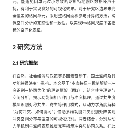
元，能避免因单元过小导致的喀斯特地貌区数据噪声干
扰，有利于实现良好的可视化效果。对于研究区边界未完
全覆盖的格网单元，采用整格网面积参与计算的方法，确
保空间分析的完整性和一致性，以实现km格网尺度下各指
标的空间化表征。
2 研究方法
2.1 研究框架
在自然、社会经济与政策等多因素驱动下，国土空间及其
功能持续演变与重构。本文基于“本底特征—机制解析—冲
突识别—协同优化”的理论框架（
图2
），结合共生理论与
空间分析，揭示功能间相互作用与冲突机理。通过共生度
模型识别对称共生、寄生等作用模式，从动力学角度解释
“为何冲突、如何协同”；借助多维功能冲突识别矩阵实现
冲突空间分布与强度的可视化识别。两者结合，分别从动
力学机制与空间表现维度完整揭示冲突与协同关系。在此