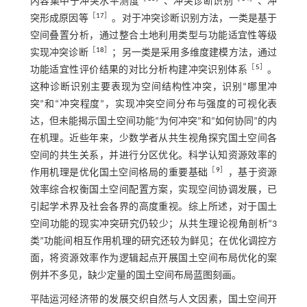
内容集中于冲突水平测度
、冲突诊断识别
、冲
［
17
］
突形成原因等
。对于冲突诊断识别方法，一类是基于
空间叠置分析，通过整合土地利用类型与功能适宜性等级
［
18
］
实现冲突诊断
；另一类是采用多维度建模方法，通过
［
5
］
功能适宜性评价结果的对比分析构建冲突识别体系
。
这种诊断识别主要表现为空间结构性冲突，识别“哪里冲
突”和“冲突程度”，实现冲突空间分布与强度的可视化表
达，但未能揭示国土空间功能“为何冲突”和“如何协同”的内
在机理。近些年来，少数学者从共生视角探究国土空间各
空间的共生关系，并进行分区优化。科学认知资源效率的
［
9
］
作用机理是优化国土空间格局的重要基础
，基于资源
效率综合权衡国土空间配置方案，实现空间协调发展，已
引起学术界及社会各界的高度重视。综上所述，对于国土
空间功能的现实冲突研究仍较少；从共生理论视角剖析“3
类”功能间相互作用机理的研究还较为鲜见；在优化调控方
面，将资源效率作为逻辑起点开展国土空间布局优化的案
例并不多见，缺少定量的国土空间布局蓝图刻画。
平陆运河经济带的发展交织自然与人文因素，国土空间开