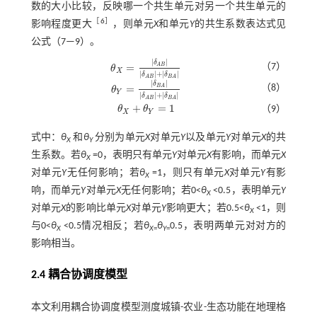
数的大小比较，反映哪一个共生单元对另一个共生单元的
［
6
］
影响程度更大
，则单元
X
和单元
Y
的共生系数表达式见
公式（
7
—
9
）。
|
|
δ
=
（7）
A
B
θ
θ
X
=
δ
A
B
δ
A
B
+
δ
B
A
X
|
|
+
|
|
δ
δ
A
B
B
A
|
|
δ
=
（8）
B
A
θ
θ
Y
=
δ
B
A
δ
A
B
+
δ
B
A
Y
|
|
+
|
|
δ
δ
A
B
B
A
+
=
1
θ
θ
（9）
θ
X
+
θ
Y
=
1
X
Y
式中：
θ
和
θ
分别为单元
X
对单元
Y
以及单元
Y
对单元
X
的共
X
Y
生系数。若
θ
=0，表明只有单元
Y
对单元
X
有影响，而单元
X
X
对单元
Y
无任何影响；若
θ
=1，则只有单元
X
对单元
Y
有影
X
响，而单元
Y
对单元
X
无任何影响；若0<
θ
<0.5，表明单元
Y
X
对单元
X
的影响比单元
X
对单元
Y
影响更大；若0.5<
θ
<1，则
X
与0<
θ
<0.5情况相反；若
θ
θ
0.5，表明两单元对对方的
X
X
=
Y
=
影响相当。
2.4 耦合协调度模型
本文利用耦合协调度模型测度城镇-农业-生态功能在地理格