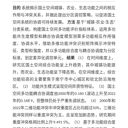
目的
系统揭示国土空间城镇、农业、生态功能之间的相互
作用与冲突关系，并据此提出分区调控策略，以促进国土
空间系统的协调可持续发展。
方法
基于“城镇-农业-生态”
分类系统，构建国土空间多功能评价指标体系，运用多功
能共生度模型和耦合协调度模型测算多功能相互作用强
度、协调水平，借助多维功能冲突识别矩阵揭示冲突特
征、类型和强度，并以多功能综合度与耦合协调度为分区
标准，划定差异化调控单元。
结果
（1） 在时间维度上，
研究区国土空间综合功能呈上升趋势，其中城镇功能提
升，而农业、生态功能呈下降态势。在空间维度上，综合
功能较高的主要聚焦于南宁市中心城区和钦北防沿海地
区。（2） 功能共生模式呈现空间异质性特征。（3） 国土
空间多功能耦合协调度由2000年的0.160 1波动上升至2022
年的0.168 9，但整体仍处于严重失调状态。（4） 2000年和
2022年二维功能冲突中冲突重度区占比均超过50%，三维功
能冲突同样以重度冲突为主，且呈现加剧态势，研究期间
重度冲突格网比例上升9.491 5%。（5） 基于多功能综合度