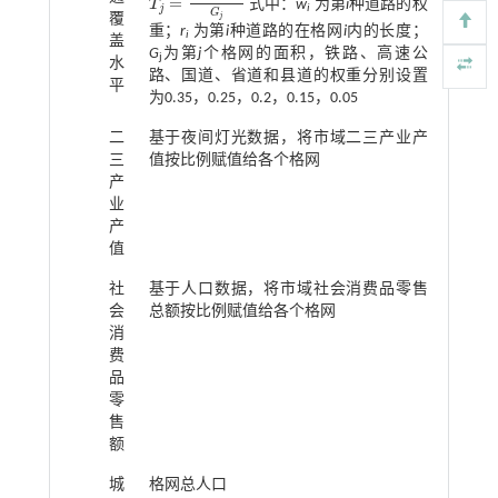
=
T
式中：
w
为第
i
种道路的权
T
j
=
∑
i
=
1
n
=
5
w
i
×
r
i
G
j
j
i
G
覆
j
重；
r
为第
i
种道路的在格网
i
内的长度；
i
盖
G
为第
j
个格网的面积，铁路、高速公
j
水
路、国道、省道和县道的权重分别设置
平
为0.35，0.25，0.2，0.15，0.05
二
基于夜间灯光数据，将市域二三产业产
三
值按比例赋值给各个格网
产
业
产
值
社
基于人口数据，将市域社会消费品零售
会
总额按比例赋值给各个格网
消
费
品
零
售
额
城
格网总人口