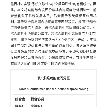
化目标，实现“系统关联性”与“空间异质性”的有机统一。因
此，本文将功能综合度评价与耦合协调度分析相结合：前
者量化各子系统发展水平；后者揭示系统间相互作用机
制。基于综合度与耦合协调度等级匹配程度，按照“低综合
度且低协调度为紧急、低综合度且中高协调度为优先、中
综合度且中协调度为潜在、高综合度且中高协调度为适度”
原则，将平陆运河经济带划分为6个类型区（
表5
），实现
国土空间功能优化与系统平衡的双重目标。该方法不仅通
过资源效率的综合权衡优化空间配置，更能客观反映功能
发展差异和系统协调性，为缓解城镇扩张、农业生产和生
态保护之间的用地冲突提供科学的决策依据。
表5 多维功能空间分区
Table 5 Multidimensional functional space zoning
综合度
耦合协调
等级
F
度等级
S