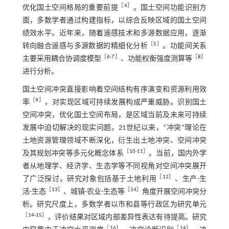
［
4
］
优化国土空间格局的重要前提
。国土空间功能识别方
面，多数学者通过构建指标，以综合反映区域的国土空间
绩效水平。近年来，随着遥感技术和多源数据应用，逐渐
［
5
］
转向融合遥感与多源数据的精细化分析
。功能间关系
［
6
-
7
］
［
8
］
主要采用耦合协调度模型
、功能权衡强度测算等
进行分析。
国土空间冲突直接影响着空间结构有序演变和资源利用效
［
9
］
率
，对实现区域可持续发展构成严重威胁。识别国土
空间冲突，优化国土空间布局，是区域当前及未来可持续
发展中迫切解决的现实问题。21世纪以来，“冲突”理论在
土地资源管理领域不断深化，衍生出土地冲突、空间冲突
［
10
-
11
］
及其规划冲突等多元化概念体系
。当前，国内外学
者从地理学、经济学、生态学等不同视角对空间冲突展开
［
12
］
了广泛探讨。研究对象包括基于土地利用
、生产-生
［
13
］
［
14
］
活-生态
、城镇-农业-生态等
角度开展空间冲突分
析。研究尺度上，多数学者以市和县等行政区为研究单元
［
14
-
15
］
，评价结果对区域内部差异性表达有待提高。研究
［
16
］
［
14
］