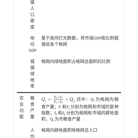
镇
人
口
密
度
地
基于夜间灯光数据，将市域GDP按比例赋
均
值给各个格网
GDP
城
格网内绿地面积占格网总面积的比例
镇
绿
地
率
×
F
S
农
粮
=
×
i
i
Q
Q
式中：
Q
为格网内粮
Q
i
=
F
i
×
S
i
F
j
×
S
j
×
Q
j
i
i
j
×
F
S
j
j
业
食
食产量；
F
和
F
分别为格网和市域的复种
i
j
功
产
指数；
S
和
S
分别为格网和市域的耕地面
i
j
能
量
积，
Q
为市粮食产量
j
人
格网内耕地面积除格网总人口
均