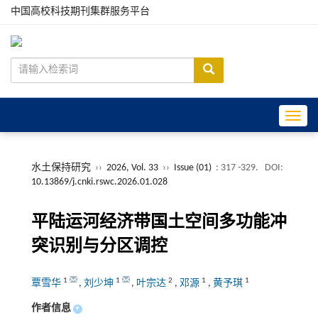
中国高校科技期刊集群服务平台
Toggle
水土保持研究
››
2026, Vol. 33
››
Issue (01)
: 317 -329.
DOI:
10.13869/j.cnki.rswc.2026.01.028
平陆运河经济带国土空间多功能冲
突识别与分区调控
1
1
2
1
1
覃雪华
,
刘少坤
,
叶宗达
,
邓源
,
黄予琪
作者信息
+