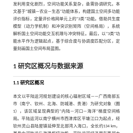
发利用变化剧烈，空间功能关系复杂，亟需协调研究。本
文基于“城镇—农业—生态”功能体系，构建国土空间多功能
评价指标，定量评价格网单元上的“3类”功能。借助共生度
模型（动力学机制）和冲突识别矩阵（空间格局），系统
解析国土空间功能交互机理与冲突特征。最后，以“3类”功
能水平作为逻辑起点，基于综合度与协调度匹配分区，定
量刻画国土空间布局蓝图。
1 研究区概况与数据来源
1.1 研究区概况
本文以平陆运河规划建设的核心辐射区域——广西南部五
市（南宁、钦州、北海、防城港、贵港）为研究对象（
图
1
），该区域呈现典型的“内陆—河口—海洋”梯度空间格
局。平陆运河以南宁横州市西津库区平塘江口为起点，经
钦州灵山县陆屋镇延伸至北部湾入海口，全长约134 km，