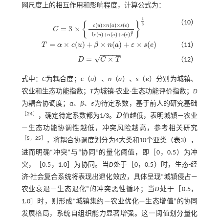
网尺度上的相互作用和影响程度，计算公式为：
1
（10）
{
}
3
(
)
×
(
)
×
(
)
c
u
n
a
s
e
=
3
×
C
C
=
3
×
c
(
u
)
×
n
(
a
)
×
s
(
e
)
c
(
u
)
+
n
(
a
)
+
s
(
e
)
3
1
3
3
(
)
+
(
)
+
(
)
〔
〕
c
u
n
a
s
e
=
×
(
)
+
×
(
)
+
×
(
)
T
α
c
u
β
n
a
ε
s
e
（11）
T
=
α
×
c
(
u
)
+
β
×
n
(
a
)
+
ε
×
s
(
e
)
−
−
−
−
−
√
=
×
D
C
T
（12）
D
=
C
×
T
式中：
C
为耦合度；
c
（
u
）、
n
（
a
）、
s
（
e
）分别为城镇、
农业和生态功能指数；
T
为城镇-农业-生态功能评价指数；
D
为耦合协调度；
α
、
β
、
ε
为待定系数，基于前人的研究基础
ε
［
24
］
，确定待定系数都为1/3。
D
值越低，表明城镇—农业
D
—生态功能协调性越低，冲突风险越高，参考相关研究
［
5
，
25
］
，将耦合协调度划分为4大类和10个亚类（
表3
），
进而明确“冲突”与“协同”的量化阈值，即［0，0.5）为冲
突，［0.5，1.0］为协同。当
D
处于［0，0.5）时，生态-经
济-社会复合系统将表现出退化效应，具体呈现“城镇侵占—
农业衰退—生态退化”的冲突恶性循环；当
D
处于［0.5，
1.0］时，则形成“城镇集约—农业优化—生态增值”的协同
发展格局，系统自组织能力显著增强。这一阈值划分量化