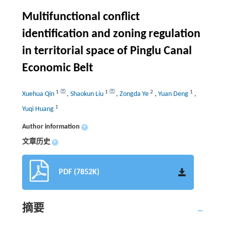
Multifunctional conflict
identification and zoning regulation
in territorial space of Pinglu Canal
Economic Belt
1
1
2
1
Xuehua Qin
,
Shaokun Liu
,
Zongda Ye
,
Yuan Deng
,
1
Yuqi Huang
Author information
+
文章历史
+
PDF (7852K)
摘要