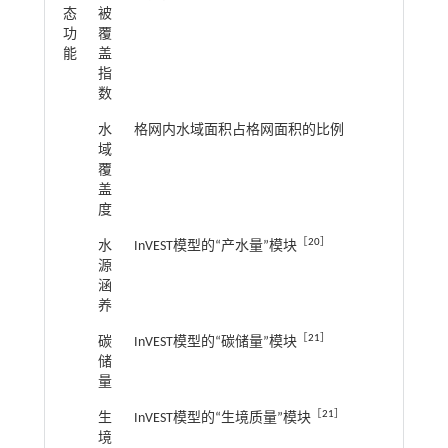
态
被
功
覆
能
盖
指
数
水
格网内水域面积占格网面积的比例
域
覆
盖
度
［
20
］
水
InVEST模型的“产水量”模块
源
涵
养
［
21
］
碳
InVEST模型的“碳储量”模块
储
量
［
21
］
生
InVEST模型的“生境质量”模块
境