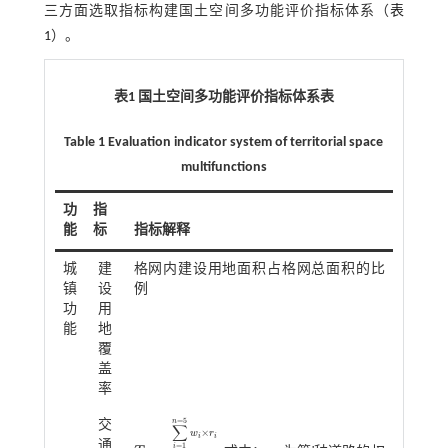
三方面选取指标构建国土空间多功能评价指标体系（
表
1
）。
表1 国土空间多功能评价指标体系表
Table 1 Evaluation indicator system of territorial space
multifunctions
功
指
能
标
指标解释
城
建
格网内建设用地面积占格网总面积的比
镇
设
例
功
用
能
地
覆
盖
率
=
5
n
交
∑
×
w
r
i
i
通
=
1
i