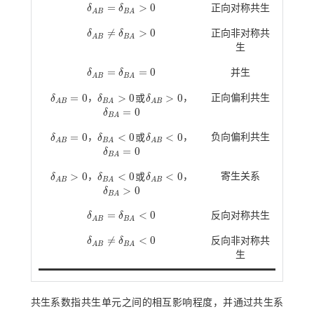
=
>
0
δ
δ
正向对称共生
δ
A
B
=
δ
B
A
>
0
A
B
B
A
≠
>
0
δ
δ
正向非对称共
δ
A
B
≠
δ
B
A
>
0
A
B
B
A
生
=
=
0
δ
δ
并生
δ
A
B
=
δ
B
A
=
0
A
B
B
A
=
0
>
0
>
0
或
正向偏利共生
δ
，
δ
δ
，
δ
A
B
=
0
δ
B
A
>
0
δ
A
B
>
0
A
B
B
A
A
B
或
=
0
δ
δ
B
A
=
0
B
A
=
0
<
0
<
0
或
负向偏利共生
δ
，
δ
δ
，
δ
A
B
=
0
δ
B
A
<
0
δ
A
B
<
0
A
B
B
A
A
B
或
=
0
δ
δ
B
A
=
0
B
A
>
0
<
0
<
0
或
寄生关系
δ
，
δ
δ
，
δ
A
B
>
0
δ
B
A
<
0
δ
A
B
<
0
A
B
B
A
A
B
或
>
0
δ
δ
B
A
>
0
B
A
=
<
0
δ
δ
反向对称共生
δ
A
B
=
δ
B
A
<
0
A
B
B
A
≠
<
0
δ
δ
反向非对称共
δ
A
B
≠
δ
B
A
<
0
A
B
B
A
生
共生系数指共生单元之间的相互影响程度，并通过共生系