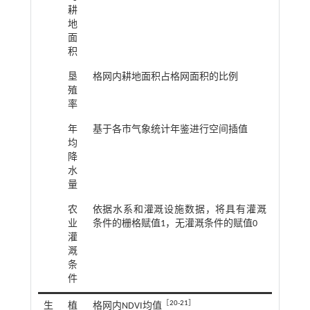
耕
地
面
积
垦
格网内耕地面积占格网面积的比例
殖
率
年
基于各市气象统计年鉴进行空间插值
均
降
水
量
农
依据水系和灌溉设施数据，将具有灌溉
业
条件的栅格赋值1，无灌溉条件的赋值0
灌
溉
条
件
［
20
-
21
］
生
植
格网内NDVI均值