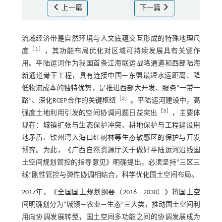
上一篇
下一篇
流域经济带是自然环境与人文底蕴交互形成的特殊地理尺
［
1
］
度
，其功能布局优化对区域可持续发展具有关键作
用。平陆运河作为我国首条江海联运战略通道和西部陆海
新通道骨干工程，具有连接中国—东盟最短水运距离、降
低物流成本的独特优势，是推进西部大开发、服务“一带一
［
2
］
路”、深化RCEP合作的关键枢纽
。平陆运河建设中，高
［
3
］
强度土地利用引发的空间协调问题日益突出
，主要体
现在：城镇扩张与生态保护冲突、耕地保护与工程建设用
地矛盾、钦州湾入海口红树林等生态敏感区的保护与开发
博弈。为此，《广西自然资源厅关于做好平陆运河沿线国
土空间规划管控的指导意见》明确提出，必须坚持“三区三
线”刚性管控与弹性协调相结合，科学优化国土空间布局。
2017年，《全国国土规划纲要（2016—2030）》将国土空
间明确划分为“城镇—农业—生态”三大类，推动国土空间利
用向协调发展转型，国土空间多功能之间的协调发展成为