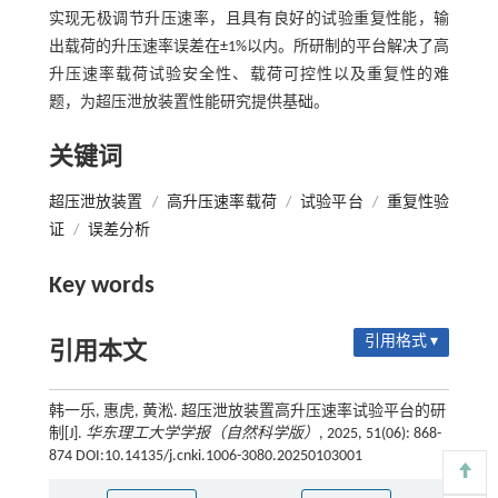
实现无极调节升压速率，且具有良好的试验重复性能，输
出载荷的升压速率误差在±1%以内。所研制的平台解决了高
升压速率载荷试验安全性、载荷可控性以及重复性的难
题，为超压泄放装置性能研究提供基础。
关键词
超压泄放装置
/
高升压速率载荷
/
试验平台
/
重复性验
证
/
误差分析
Key words
引用格式 ▾
引用本文
韩一乐, 惠虎, 黄淞. 超压泄放装置高升压速率试验平台的研
制[J].
华东理工大学学报（自然科学版）
, 2025, 51(06): 868-
874 DOI:10.14135/j.cnki.1006-3080.20250103001