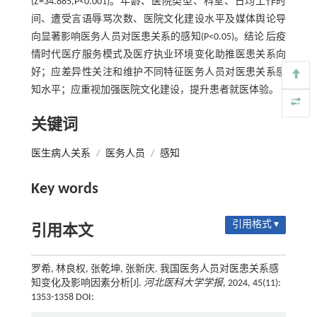
(Z=34.885,P<0.001)。年龄、医院类型、科室、日均工作时
间、遭受言语辱骂次数、医院文化建设水平及媒体舆论导
向显著影响医务人员对医患关系的感知(P<0.05)。结论 后疫
情时代医疗服务模式及医疗执业环境变化助推医患关系向
好；应差异性关注和维护不同特征医务人员对医患关系感
知水平；应重视加强医院文化建设，提升患者就医体验。
关键词
医生病人关系
/
医务人员
/
感知
Key words
引用格式 ▾
引用本文
罗希, 林良权, 张乾坤, 张新庆. 我国医务人员对医患关系感
知变化及影响因素分析[J].
河北医科大学学报
, 2024, 45(11):
1353-1358 DOI: