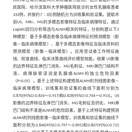
2025年在哈尔滨医科大学附属第二医院、山东省临沂市人
民医院、哈尔滨医科大学肿瘤医院就诊的女性乳腺癌患者
332例，并按约7∶3比例随机分为训练集和验证集。提取术
前US、MRI、MG的多模态影像特征及临床病理特征，通过
Logistic回归分析筛选与ALNM相关的特征，分别构建以下2
种模型：基于多模态影像及临床病理特征的预测模型（影
像―临床病理模型）、基于多模态影像特征及临床资料的
预测模型（影像―临床模型）。应用受试者工作特征曲
线、校准曲线、临床决策曲线评价模型效能。结果 US影像
的边界特征及淋巴门消失、MG毛刺征、MRI淋巴门结构不
清、病理脉管浸润是乳腺癌ALNM的独立危险因素
（P<0.05）。基于上述特征构建预测ALNM的列线图影像―
临床病理模型，训练集和验证集的曲线下面积分别为
0.870(95%CI:0.824～0.917)和0.828(95%CI:0.744～0.913)。US
影像的边界特征及淋巴门消失、MG毛刺征及钙化、MRI淋
巴门结构不清是ALNM的危险因素，基于上述特征构建预测
ALNM的列线图影像―临床模型，训练集和验证集的曲线下
面积分别为0.846(95%CI:0.797～0.895)和0.807(95%CI:0.715