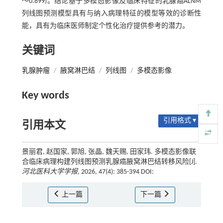
～0.899)。结论基于多模态影像及临床特征的乳腺癌ALNM
列线图预测模型具有与纳入病理特征的模型等效的诊断性
能，具有为临床医师制定个性化治疗提供参考的潜力。
关键词
乳腺肿瘤
/
腋窝淋巴结
/
列线图
/
多模态影像
Key words
引用格式 ▾
引用本文
景丽君, 赵国家, 郭旭, 张晶, 魏天赐, 田家玮. 多模态影像联
合临床病理构建列线图预测乳腺癌腋窝淋巴结转移风险[J].
河北医科大学学报
, 2026, 47(4): 385-394 DOI:
上一篇
下一篇