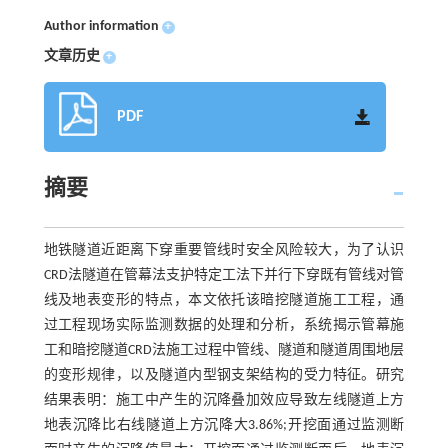
Author information
+
文章历史
+
PDF
摘要
地铁隧道近距离下穿重要管线时安全风险较大，为了认识
CRD法隧道在管幕法支护特定工法下并行下穿既有管线对管
线及地表变形的特点，本文依托该暗挖隧道施工工程，通
过工程现场实际监测数据的处理和分析，系统揭示管幕施
工和暗挖隧道CRD法施工过程中管线、隧道和隧道周围地层
的变形规律，以及隧道内型钢支架结构的受力特征。研究
结果表明：施工中产生的沉降叠加效应导致左线隧道上方
地表沉降比右线隧道上方沉降大3.86%;开挖面通过监测断