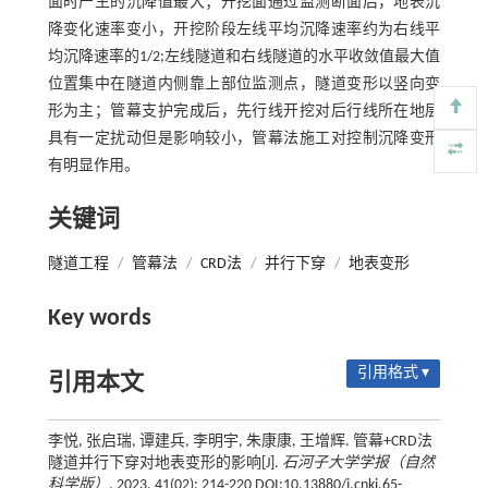
面时产生的沉降值最大；开挖面通过监测断面后，地表沉
降变化速率变小，开挖阶段左线平均沉降速率约为右线平
均沉降速率的1/2;左线隧道和右线隧道的水平收敛值最大值
位置集中在隧道内侧靠上部位监测点，隧道变形以竖向变
形为主；管幕支护完成后，先行线开挖对后行线所在地层
具有一定扰动但是影响较小，管幕法施工对控制沉降变形
有明显作用。
关键词
隧道工程
/
管幕法
/
CRD法
/
并行下穿
/
地表变形
Key words
引用格式 ▾
引用本文
李悦, 张启瑞, 谭建兵, 李明宇, 朱康康, 王增辉. 管幕+CRD法
隧道并行下穿对地表变形的影响[J].
石河子大学学报（自然
科学版）
, 2023, 41(02): 214-220 DOI:10.13880/j.cnki.65-