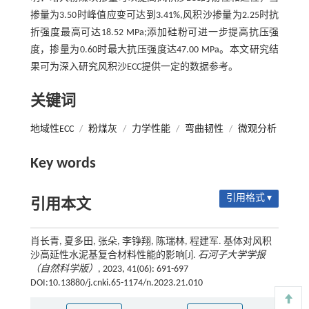
掺量为3.50时峰值应变可达到3.41%,风积沙掺量为2.25时抗
折强度最高可达18.52 MPa;添加硅粉可进一步提高抗压强
度，掺量为0.60时最大抗压强度达47.00 MPa。本文研究结
果可为深入研究风积沙ECC提供一定的数据参考。
关键词
地域性ECC
/
粉煤灰
/
力学性能
/
弯曲韧性
/
微观分析
Key words
引用格式 ▾
引用本文
肖长青, 夏多田, 张朵, 李铮翔, 陈瑞林, 程建军. 基体对风积
沙高延性水泥基复合材料性能的影响[J].
石河子大学学报
（自然科学版）
, 2023, 41(06): 691-697
DOI:10.13880/j.cnki.65-1174/n.2023.21.010