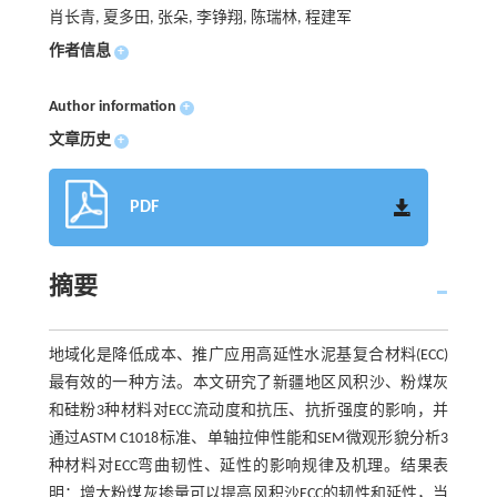
肖长青, 夏多田, 张朵, 李铮翔, 陈瑞林, 程建军
作者信息
+
Author information
+
文章历史
+
PDF
摘要
地域化是降低成本、推广应用高延性水泥基复合材料(ECC)
最有效的一种方法。本文研究了新疆地区风积沙、粉煤灰
和硅粉3种材料对ECC流动度和抗压、抗折强度的影响，并
通过ASTM C1018标准、单轴拉伸性能和SEM微观形貌分析3
种材料对ECC弯曲韧性、延性的影响规律及机理。结果表
明：增大粉煤灰掺量可以提高风积沙ECC的韧性和延性，当