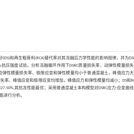
(DS)和再生粗骨料(RCA)替代率对其冻融后力学性能的影响规律，并为DS
心抗压强度试验，分析冻融循环作用下DSRC质量损失率、动弹性模量损
C动弹性模量损失率、极限应变和弹性模量均小于普通混凝土，峰值应力
失率、峰值应变和极限应变均增加，峰值应力和弹性模量均减小；DS和R
和27.50%,其抗冻性能最优；采用普通混凝土本构模型对DSRC应力-应变曲
性能进行分析。