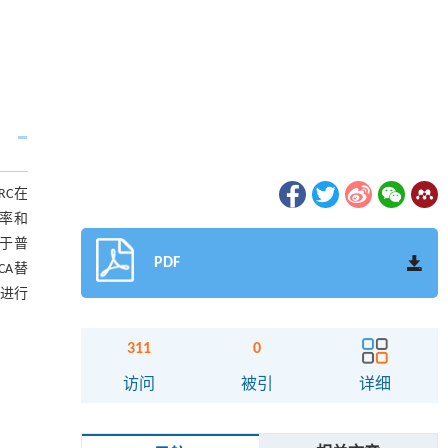
RC在
失率和
大于普
PDF
CA替
线进行
311
0
访问
被引
详细