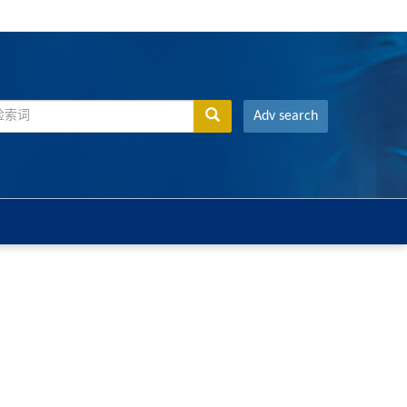
Adv search