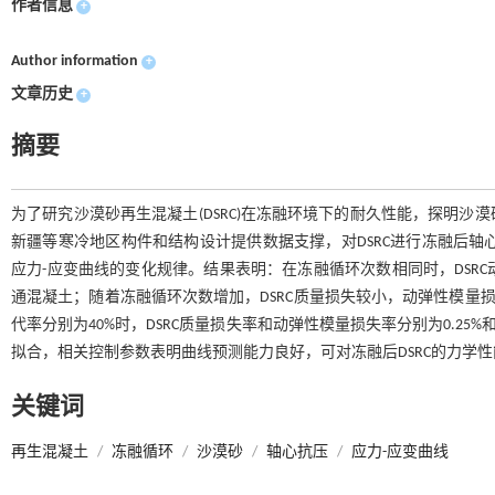
作者信息
+
Author information
+
文章历史
+
摘要
为了研究沙漠砂再生混凝土(DSRC)在冻融环境下的耐久性能，探明沙漠砂
新疆等寒冷地区构件和结构设计提供数据支撑，对DSRC进行冻融后轴
应力-应变曲线的变化规律。结果表明：在冻融循环次数相同时，DSR
通混凝土；随着冻融循环次数增加，DSRC质量损失较小，动弹性模量损
代率分别为40%时，DSRC质量损失率和动弹性模量损失率分别为0.25%
拟合，相关控制参数表明曲线预测能力良好，可对冻融后DSRC的力学
关键词
再生混凝土
/
冻融循环
/
沙漠砂
/
轴心抗压
/
应力-应变曲线