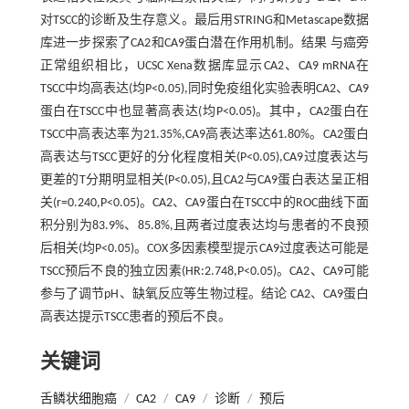
对TSCC的诊断及生存意义。最后用STRING和Metascape数据
库进一步探索了CA2和CA9蛋白潜在作用机制。结果 与癌旁
正常组织相比，UCSC Xena数据库显示CA2、CA9 mRNA在
TSCC中均高表达(均P<0.05),同时免疫组化实验表明CA2、CA9
蛋白在TSCC中也显著高表达(均P<0.05)。其中，CA2蛋白在
TSCC中高表达率为21.35%,CA9高表达率达61.80%。CA2蛋白
高表达与TSCC更好的分化程度相关(P<0.05),CA9过度表达与
更差的T分期明显相关(P<0.05),且CA2与CA9蛋白表达呈正相
关(r=0.240,P<0.05)。CA2、CA9蛋白在TSCC中的ROC曲线下面
积分别为83.9%、85.8%,且两者过度表达均与患者的不良预
后相关(均P<0.05)。COX多因素模型提示CA9过度表达可能是
TSCC预后不良的独立因素(HR:2.748,P<0.05)。CA2、CA9可能
参与了调节pH、缺氧反应等生物过程。结论 CA2、CA9蛋白
高表达提示TSCC患者的预后不良。
关键词
舌鳞状细胞癌
/
CA2
/
CA9
/
诊断
/
预后