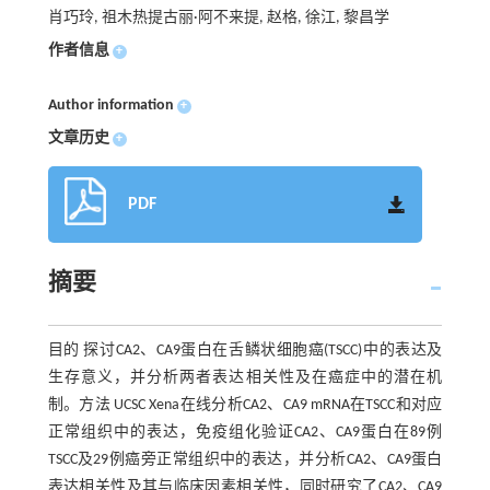
肖巧玲, 祖木热提古丽·阿不来提, 赵格, 徐江, 黎昌学
作者信息
+
Author information
+
文章历史
+
PDF
摘要
目的 探讨CA2、CA9蛋白在舌鳞状细胞癌(TSCC)中的表达及
生存意义，并分析两者表达相关性及在癌症中的潜在机
制。方法 UCSC Xena在线分析CA2、CA9 mRNA在TSCC和对应
正常组织中的表达，免疫组化验证CA2、CA9蛋白在89例
TSCC及29例癌旁正常组织中的表达，并分析CA2、CA9蛋白
表达相关性及其与临床因素相关性，同时研究了CA2、CA9