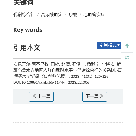
关键词
代谢综合征
/
高尿酸血症
/
尿酸
/
心血管疾病
Key words
引用格式 ▾
引用本文
安尼瓦尔·阿不里孜, 田婷, 赵倩, 罗俊一, 杨毅宁, 李晓梅. 新
疆乌鲁木齐地区人群血尿酸水平与代谢综合征的关系[J].
石
河子大学学报（自然科学版）
, 2023, 41(01): 120-126
DOI:10.13880/j.cnki.65-1174/n.2023.22.006
上一篇
下一篇