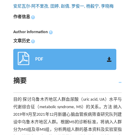
安尼瓦尔·阿不里孜, 田婷, 赵倩, 罗俊一, 杨毅宁, 李晓梅
作者信息
+
Author information
+
文章历史
+
PDF
摘要
目的 探讨乌鲁木齐地区人群血尿酸（uric acid, UA）水平与
代谢综合征（metabolic syndrome, MS）的关系。方法 纳入
2019年9月至2021年12月新疆心脑血管疾病筛查研究队列建
设中乌鲁木齐地区人群。根据MS的诊断标准，将纳入人群
分为MS组及非MS组，分析两组人群的基本资料及实验室指