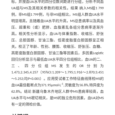
标，并按血UA水平的四分位数间距进行分组，分析不同血
UA组与MS及其相关参数的相关性。结果 纳入MS组1 799
例，非MS组1 799例，与非MS组相比，MS组人群血UA水平
明显增高，且随着血UA水平的升高，MS总患病率以及高血
压、超重和（或）肥胖、血脂紊乱各组分患病率逐渐升
高。相关性分析显示，血UA与体重指数、收缩压、舒张
压、总胆固醇、甘油三酯、低密度脂蛋白胆固醇呈正相
关。校正了年龄、性别、腰围、收缩压、舒张压、血糖、
高密度脂蛋白胆固醇、甘油三酯等因素后，多因素Logistic
回归分析显示与最低血UA水平四分位组相比，血UA的二、
三、四分位组MS发生的OR分别为
1.473,2.345,4.257（95%CI:1.209～1.795;1.916～2.870;3.451
～5.252;均P<0.001）。应用受试者工作特征曲线筛检MS的
-1
血UA最佳截断点为371.95μmol·L
,灵敏度为56.8%,特异度为
62.8%。结论 新疆乌鲁木齐地区人群中MS患病率较高，血
UA水平与MS密切相关，是MS的独立危险因素，血UA对MS
有一定的筛检价值。