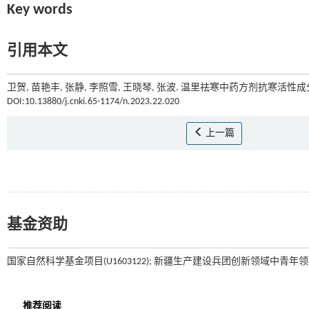
Key words
引用本文
卫贺, 苗艳丰, 张静, 李照雪, 王晓琴, 张波. 温里祛寒中药方剂抗寒活性成
DOI:10.13880/j.cnki.65-1174/n.2023.22.020
上一篇
基金资助
国家自然科学基金项目(U1603122); 新疆生产建设兵团创新领域中青年领军人