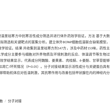
对温里祛寒方中抗寒活性成分筛选并进行体外药效学验证。方法 基于大
筛选和关键靶点的富集分析。建立体外BCPAP细胞低温联合缺氧模型
验证。结果 共收集到温里祛寒方剂147方，涉及中药材153味，药性
化学成分主要参与细胞对外界物质及环境刺激的反应、体温调节等生物过
药效学结果显示，代表成分阿魏酸、姜黄素、肉桂醛、6-姜酚、甘草苷能
凋亡/坏死情况（P<0.05）。分子对接结果显示活性成分与关键蛋白具
能够帮助机体应对低温刺激，其抗寒作用与改善包括甲状腺在内的神经内
细胞
/
分子对接