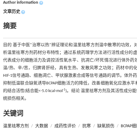
Author information
+
文章历史
+
摘要
目的 基于中医“治寒以热”辨证理论和温里祛寒方剂温中散寒的功效，
析温里祛寒方剂药材分布特性；通过系统药理学方法进行活性成分的虚拟
代表成分的细胞活力及调控活性氧水平、抗凋亡/坏死情况进行体外药效学
温/热、辛/苦，归脾肾肝经，具有生热、发散风寒之功效；药材中的
HIF-1信号通路、细胞凋亡、甲状腺激素合成等信号通路的调节。体外
抑制低温联合缺氧诱导BCPAP细胞活力的降低，改善细胞氧化应激水平和
-1
的结合活性(结合能<-5.0 kcal·mol
)。结论 温里祛寒方剂及其活性成分
统损伤相关。
关键词
温里祛寒方剂
/
大数据
/
成药性评价
/
抗寒
/
缺氧损伤
/
BCPAP