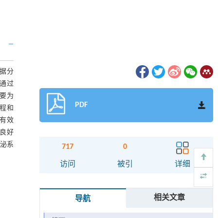
数据分
，通过
主要为
PDF
程和
够有效
有良好
分泌系
717
0
访问
被引
详细
相关文章
导航