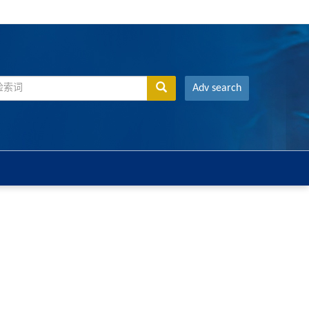
Adv search