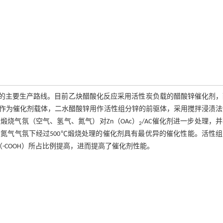
烯的主要生产路线。目前乙炔醋酸化反应采用活性炭负载的醋酸锌催化剂，
作为催化剂载体，二水醋酸锌用作活性组分锌的前驱体，采用搅拌浸渍法
）和煅烧气氛（空气、氢气、氮气）对Zn（OAc）
/AC催化剂进一步处理，
2
气气氛下经过500℃煅烧处理的催化剂具有最优异的催化性能。活性组
-COOH）所占比例提高，进而提高了催化剂性能。