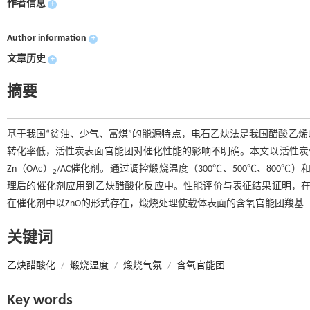
作者信息
+
Author information
+
文章历史
+
摘要
基于我国“贫油、少气、富煤”的能源特点，电石乙炔法是我国醋酸乙
转化率低，活性炭表面官能团对催化性能的影响不明确。本文以活性炭
Zn（OAc）
/AC催化剂。通过调控煅烧温度（300℃、500℃、800℃
2
理后的催化剂应用到乙炔醋酸化反应中。性能评价与表征结果证明，在氮
在催化剂中以ZnO的形式存在，煅烧处理使载体表面的含氧官能团羧基（
关键词
乙炔醋酸化
/
煅烧温度
/
煅烧气氛
/
含氧官能团
Key words