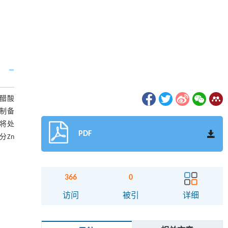
醋酸
制备
并将处
PDF
分Zn
366
0
访问
被引
详细