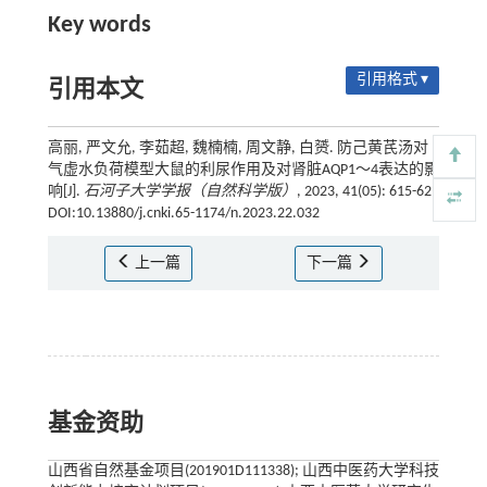
Key words
引用格式 ▾
引用本文
高丽, 严文允, 李茹超, 魏楠楠, 周文静, 白赟. 防己黄芪汤对
气虚水负荷模型大鼠的利尿作用及对肾脏AQP1～4表达的影
响[J].
石河子大学学报（自然科学版）
, 2023, 41(05): 615-621
DOI:10.13880/j.cnki.65-1174/n.2023.22.032
上一篇
下一篇
基金资助
山西省自然基金项目(201901D111338); 山西中医药大学科技