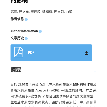
的影响
高丽, 严文允, 李茹超, 魏楠楠, 周文静, 白赟
作者信息
+
Author information
+
文章历史
+
PDF
摘要
目的 观察防己黄芪汤对气虚水负荷模型大鼠的利尿作用及
肾脏水通道蛋白(Aquaporin, AQP)1～4表达的影响。方法 采
用“游泳疲劳+饮食失节”复合因素诱导制备气虚大鼠模型，
生理盐水造成水负荷状态，设防己黄芪汤低、中、高剂量