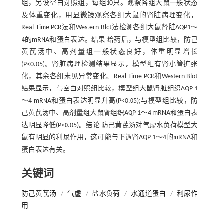
组，另设空白对照组，每组10只。观察各组大鼠一般状态
及体重变化，用显微镜观察各组大鼠的肾脏病理变化，
Real-Time PCR法和Western Blot法检测各组大鼠肾脏AQP1～
4的mRNA和蛋白表达。结果 给药后，与模型组比较，防己
黄芪汤中、高剂量组一般状态良好，体重明显增长
(P<0.05)。肾脏病理检测结果显示，模型组有肾小管扩张
化，其余各组未见异常变化。Real-Time PCR和Western Blot
结果显示，与空白对照组比较，模型组大鼠肾脏组织AQP 1
～4 mRNA和蛋白表达明显升高(P<0.05);与模型组比较，防
己黄芪汤中、高剂量组大鼠肾组织AQP 1～4 mRNA和蛋白表
达明显降低(P<0.05)。结论 防己黄芪汤对气虚水负荷模型大
鼠有明显的利尿作用，这可能与下调肾AQP 1～4的mRNA和
蛋白表达有关。
关键词
防己黄芪汤
/
气虚
/
盐水负荷
/
水通道蛋白
/
利尿作
用