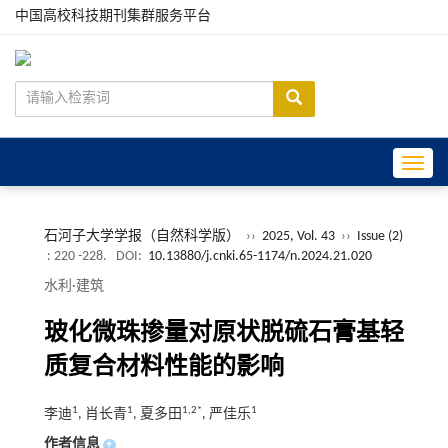
中国高校科技期刊集群服务平台
Toggle
石河子大学学报（自然科学版）
››
2025, Vol. 43
››
Issue (2)
: 220 -228.
DOI:
10.13880/j.cnki.65-1174/n.2024.21.020
水利·建筑
玻化微珠掺量对原状脱硫石膏基轻
质复合材料性能的影响
1
1
1,2*
1
李迪
, 肖长青
, 夏多田
, 严佳乐
作者信息
+