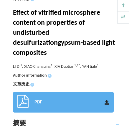
Effect of vitrified microsphere
content on properties of
undisturbed
desulfurizationgypsum-based light
composites
1
1
1,2*
1
LI Di
, XIAO Changqing
, XIA Duotian
, YAN Jiale
Author information
+
文章历史
+
PDF
摘要