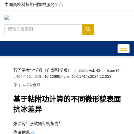
中国高校科技期刊集群服务平台
Toggle
石河子大学学报（自然科学版）
››
2024, Vol. 42
››
Issue (4)
: 404 -413.
DOI:
10.13880/j.cnki.65-1174/n.2024.22.023
化工·材料·食品
基于粘附功计算的不同微形貌表面
抗冰差异
1
2
3*
张泓筠
, 张效凯
, 杨永亮
作者信息
+