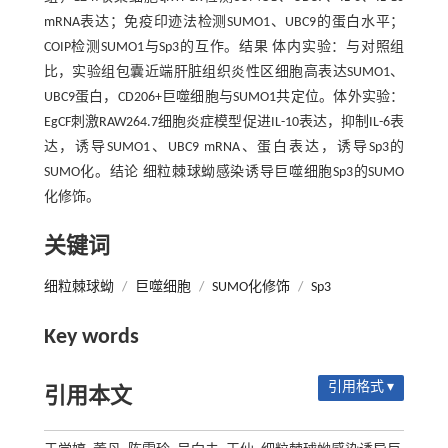
mRNA表达；免疫印迹法检测SUMO1、UBC9的蛋白水平；
COIP检测SUMO1与Sp3的互作。结果 体内实验：与对照组
比，实验组包囊近端肝脏组织炎性区细胞高表达SUMO1、
UBC9蛋白，CD206+巨噬细胞与SUMO1共定位。体外实验：
EgCF刺激RAW264.7细胞炎症模型促进IL-10表达，抑制IL-6表
达，诱导SUMO1、UBC9 mRNA、蛋白表达，诱导Sp3的
SUMO化。结论 细粒棘球蚴感染诱导巨噬细胞Sp3的SUMO
化修饰。
关键词
细粒棘球蚴
/
巨噬细胞
/
SUMO化修饰
/
Sp3
Key words
引用格式 ▾
引用本文