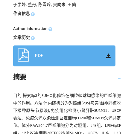
于学婷, 董丹, 陈雪玲, 吴向未, 王仙
作者信息
+
Author information
+
文章历史
+
PDF
摘要
目的 探究Sp3的SUMO化修饰在细粒棘球蚴感染的巨噬细胞
中的作用。方法 体内随机分为对照组(PBS)与实验组(肝被膜
下接种原头节悬液),免疫组化检测小鼠肝脏SUMO1、UBC9
表达；免疫荧光双染检测巨噬细胞CD206和SUMO1荧光共定
位。体外RAW264.7巨噬细胞分为对照组、LPS组、LPS+EgCF
组，12 h收集细胞qRTPCR检测SUMO1、UBC9、IL-6、IL-10