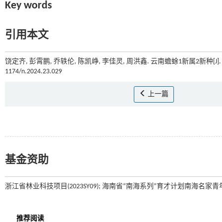
Key words
引用本文
饶定齐, 彭霄鹏, 乔轶伦, 陈凯峥, 李佳灵, 周洪鑫. 云南蟾蜍1新属2新种[J]
1174/n.2024.23.029
上一篇
基金资助
浙江省林业科技项目(2023SY09); 海南省“南海系列”育才计划南海名家青年项目