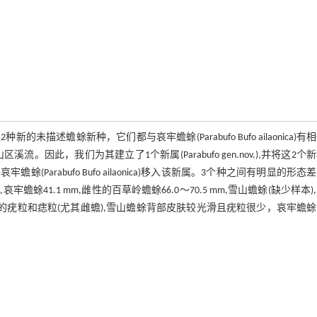
蟾蜍新种，它们都与哀牢蟾蜍(Parabufo Bufo ailaonica)有
溪流。因此，我们为其建立了1个新属(Parabufo gen.nov.),并将这2个
is sp.nov.,将哀牢蟾蜍(Parabufo Bufo ailaonica)移入该新属。3个种之间有明显的形
m,哀牢蟾蜍41.1 mm,雌性的百草岭蟾蜍66.0～70.5 mm,雪山蟾蜍(缺少样本)
大小不一的疣粒和痣粒(尤其雌蟾),雪山蟾蜍背部皮肤较光滑且疣粒很少，哀牢蟾