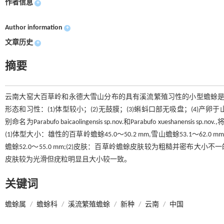
作者信息
+
Author information
+
文章历史
+
摘要
云南大窑大百草岭和永德大雪山分布的具有溪流繁殖习性的小型蟾蜍是2种新的未描述
形态和习性：(1)体型较小；(2)无鼓膜；(3)蝌蚪口部无吸盘；(4)产卵于山区
别命名为Parabufo baicaolingensis sp.nov.和Parabufo xueshanens
(1)体型大小：雄性的百草岭蟾蜍45.0～50.2 mm,雪山蟾蜍53.1～62.0 m
蟾蜍52.0～55.0 mm;(2)皮肤：百草岭蟾蜍皮肤较为粗糙并密布
皮肤较为光滑但疣粒明显且大小较一致。
关键词
蟾蜍属
/
蟾蜍科
/
溪流繁殖蟾蜍
/
新种
/
云南
/
中国