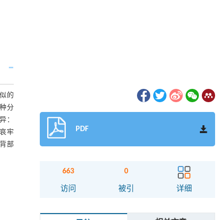
相似的
新种分
态差异：
PDF
,哀牢
蜍背部
663
0
访问
被引
详细