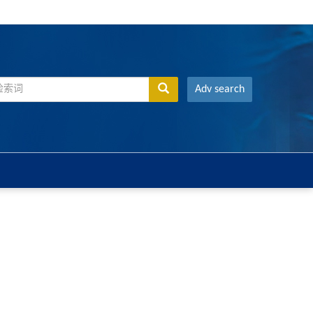
Adv search