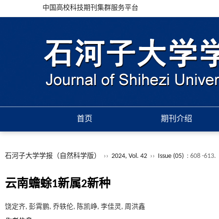
中国高校科技期刊集群服务平台
首页
期刊介绍
石河子大学学报（自然科学版）
››
2024, Vol. 42
››
Issue (05)
: 608 -613.
云南蟾蜍1新属2新种
饶定齐, 彭霄鹏, 乔轶伦, 陈凯峥, 李佳灵, 周洪鑫