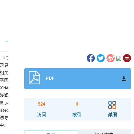
 HF)
学习算
相关
PDF
键基因
CNA
疫浸润
析显示
524
0
ated
访问
被引
详细
Ⅱ诱导
展中。