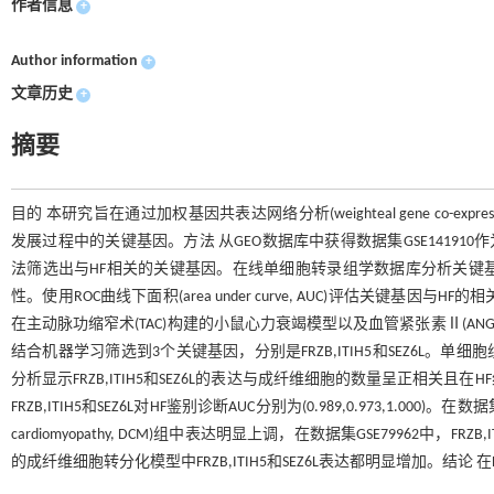
作者信息
+
Author information
+
文章历史
+
摘要
目的 本研究旨在通过加权基因共表达网络分析(weighteal gene co-expression 
发展过程中的关键基因。方法 从GEO数据库中获得数据集GSE141910作为
法筛选出与HF相关的关键基因。在线单细胞转录组学数据库分析关键
性。使用ROC曲线下面积(area under curve, AUC)评估关键基因与
在主动脉功缩窄术(TAC)构建的小鼠心力衰竭模型以及血管紧张素Ⅱ(AN
结合机器学习筛选到3个关键基因，分别是FRZB,ITIH5和SEZ6L。单细
分析显示FRZB,ITIH5和SEZ6L的表达与成纤维细胞的数量呈正相关
FRZB,ITIH5和SEZ6L对HF鉴别诊断AUC分别为(0.989,0.973,1.000)。
cardiomyopathy, DCM)组中表达明显上调，在数据集GSE79962中
的成纤维细胞转分化模型中FRZB,ITIH5和SEZ6L表达都明显增加。结论 在