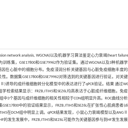
network analysis, WGCNA)以及机器学习算法鉴定心力衰竭(heart failure,
训练集，GSE17800和GSE79962作为验证集。通过WGCNA以及3种机器
基因在心脏中的细胞分布。免疫浸润分析关键基因与心脏免疫细胞丰度的
HF的相关性。数据集GSE17800和GSE79962对筛选到的关键基因进行验证。对关
GⅡ)诱导的成纤维细胞转分化模型中的表达进行了qPCR验证。结果 通过WG
胞组学检索结果显示：FRZB,ITIH5和SEZ6L均高表达于心脏成纤维细胞。免
且在HF组中3个基因与成纤维细胞的相关性相较于CON组明显升高。ROC曲线分
在数据集GSE17800中的验证结果显示，FRZB,ITIH5和SEZ6L在扩张性心肌病患者(dil
，FRZB,ITIH5在DCM组中明显上调。qPCR结果发现，小鼠心力衰竭模型以及ANG
HF的发生发展中，FRZB,ITIH5和SEZ6L可能作为关键基因参与到HF发生发