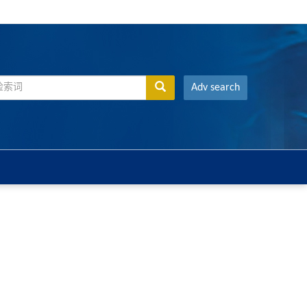
Adv search