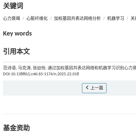
关键词
心力衰竭
/
心脏纤维化
/
加权基因共表达网络分析
/
机器学习
/
关
Key words
引用本文
范诗语, 马克涛, 张幼怡. 通过加权基因共表达网络和机器学习识别心力衰
DOI:10.13880/j.cnki.65-1174/n.2025.22.018
上一篇
基金资助