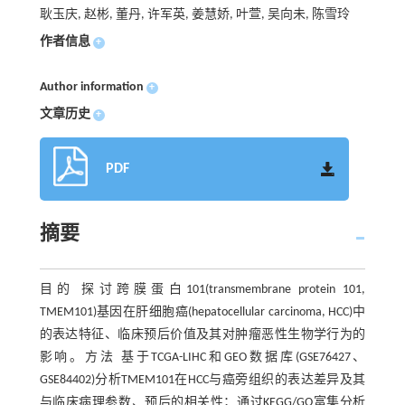
耿玉庆, 赵彬, 董丹, 许军英, 姜慧娇, 叶萱, 吴向未, 陈雪玲
作者信息
+
Author information
+
文章历史
+
PDF
摘要
目的 探讨跨膜蛋白101(transmembrane protein 101,
TMEM101)基因在肝细胞癌(hepatocellular carcinoma, HCC)中
的表达特征、临床预后价值及其对肿瘤恶性生物学行为的
影响。方法 基于TCGA-LIHC和GEO数据库(GSE76427、
GSE84402)分析TMEM101在HCC与癌旁组织的表达差异及其
与临床病理参数、预后的相关性；通过KEGG/GO富集分析