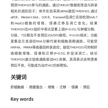
预测TMEM101参与的通路，通过TRRUST数据库筛选与转录
相关的调控因子；体外实验采用siRNA敲低TMEM101,通过
qPCR、Western blot、CCK-8、Transwell及凋亡实验检测Huh-7
和HepG2细胞的增殖、侵袭迁移及凋亡变化。结果
TMEM101在HCC组织中表达显著上调(P<0.01),与肿瘤分期、
分级、T分期及不良预后(OS/DFS缩短，P<0.05)相关；功能
富集显示其调控RNA分解代谢和细胞周期通路，可能受
HNF4A、PPARA等癌基因转录调控；敲低TMEM101可抑制肝
癌细胞增殖、侵袭和迁移(P<0.01),并促进凋亡。结论
TMEM101通过促癌通路驱动HCC进展，其高表达说明患者
预后不良，可能成为治疗HCC的新靶标。
关键词
肝细胞癌
/
跨膜蛋白
/
增殖
/
迁移
/
侵袭
/
预后
Key words