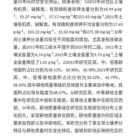
量10年间时空变化特征。结果表明：1)2011年研究区土壤
-
有机质、碱解氮、有效磷和速效钾含量分别为16.99 g·kg
1
-1
-1
-1
、91.37 mg·kg
、17.57 mg·kg
和251.43 mg·kg
,2021年土
壤有机质、碱解氮、有效磷和速效钾平均含量分别为17.43
-1
-1
-1
-1
g·kg
、103.22 mg·kg
、31.02 mg·kg
和275.38 mg·kg
,10年
间土壤养分含量均存在不同程度的增加，尤其是有效磷含
量，由2011年的三级水平提升到2021年的二级。2011年土
-1
-1
壤全盐量为6.74 g·kg
,2021年土壤全盐量为5.73 g·kg
,土壤
-1
全盐量降低了1.01 g·kg
。2)2011年研究区高、中、低等耕
地面积占比分别为38.12%、30.90%、30.98%,2021年研究区
高、中、低等耕地面积占比分别为30.52%、42.79%、
26.69%,其中耕地质量等级的总体提升主要来自中等地，其
面积占比增长幅度为38.47%。3)研究区高、中等耕地主要
集中在研究区中部和东南部，低等地主要集中在研究区西
部，10年间，耕地质量等级在研究区东南部空间分布上变
化较大，呈现耕地质量退化趋势，耕地质量提升的区域主
要来自西部以及中部地区。本研究分析了第五师土壤养分
特征与耕地质量时空变化特征，能够较好地反映研究区的