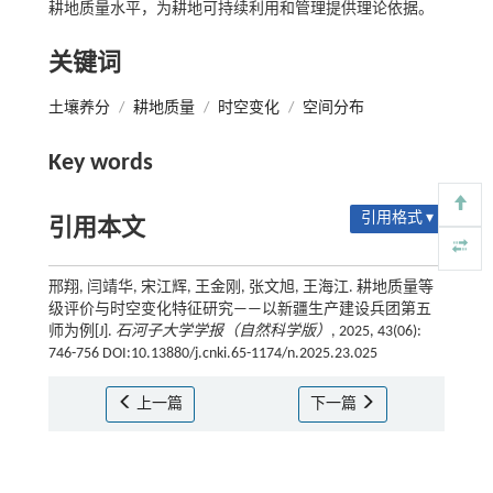
耕地质量水平，为耕地可持续利用和管理提供理论依据。
关键词
土壤养分
/
耕地质量
/
时空变化
/
空间分布
Key words
引用格式 ▾
引用本文
邢翔, 闫靖华, 宋江辉, 王金刚, 张文旭, 王海江. 耕地质量等
级评价与时空变化特征研究——以新疆生产建设兵团第五
师为例[J].
石河子大学学报（自然科学版）
, 2025, 43(06):
746-756 DOI:10.13880/j.cnki.65-1174/n.2025.23.025
上一篇
下一篇