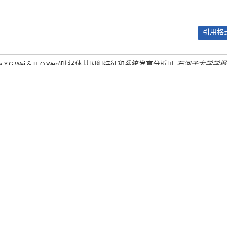
引用格式
ta Y.G.Wei & H.Q.Wen)叶绿体基因组特征和系统发育分析[J].
石河子大学学报
06
下一篇