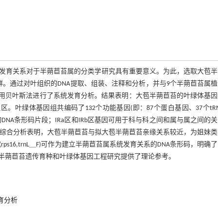
发育关系对于半蒴苣苔属的分类学研究具有重要意义。为此，选取大苞半
群。通过对叶组织的DNA提取、组装、注释和分析，并与9个半蒴苣苔属
＿F),应用贝叶斯法进行了系统发育分析。结果表明：大苞半蒴苣苔的叶绿体基
叶绿体基因组共编码了132个功能基因(即：87个蛋白基因、37个tR
的DNA条形码片段；IRa区和IRb区基因可用于科与科之间和属与属之间的
和形态性状综合分析表明，大苞半蒴苣苔与拟大苞半蒴苣苔亲缘关系较近，为姐妹
ps16,trnL＿F)可作为建立半蒴苣苔属系统发育关系的DNA条形码，明确
半蒴苣苔遗传育种和叶绿体基因工程研究提供了理论参考。
育分析