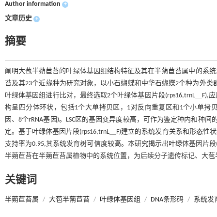
Author information
+
文章历史
+
摘要
阐明大苞半蒴苣苔的叶绿体基因组结构特征及其在半蒴苣苔属中的系统
苔及其23个近缘种为研究对象，以小石蝴蝶和中华石蝴蝶2个种为外类
叶绿体基因组进行比对，最终选取2个叶绿体基因片段(rps16,trnL
构呈四分体环状，包括1个大单拷贝区，1对反向重复区和1个小单拷贝区。
因、8个rRNA基因)。LSC区的基因变异度较高，可作为鉴定种内和种间
定。基于叶绿体基因片段(rps16,trnL＿F)建立的系统发育关系
支持率为0.95,其系统发育树可信度较高。本研究揭示出叶绿体基因片段(r
半蒴苣苔在半蒴苣苔属植物中的系统位置，为后续分子遗传标记、大苞
关键词
半蒴苣苔属
/
大苞半蒴苣苔
/
叶绿体基因组
/
DNA条形码
/
系统发