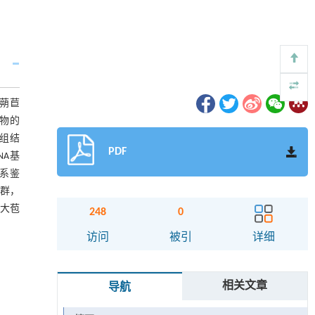
蒴苣
植物的
因组结
PDF
NA基
关系鉴
类群，
了大苞
248
0
访问
被引
详细
相关文章
导航