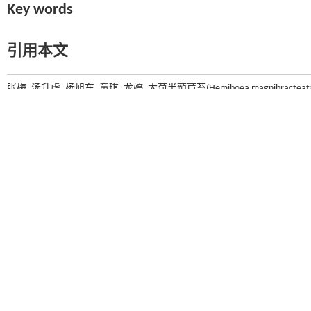
Key words
引用本文
张梅, 汤升虎, 杨旭东, 童琪, 龙婷. 大苞半蒴苣苔(Hemiboea magnibractea
然科学版）
, 2026, 44(2): 232-242 DOI:10.13880/j.cnki.65-1174/n.2026.23.0
上一篇
基金资助
贵州省科技计划项目(黔科合基础-ZK[2022]一般291)