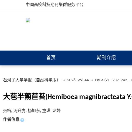
中国高校科技期刊集群服务平台
首页
期刊介绍
石河子大学学报（自然科学版）
››
2026, Vol. 44
››
Issue (2)
: 232 -242.
大苞半蒴苣苔(Hemiboea magnibractea
张梅, 汤升虎, 杨旭东, 童琪, 龙婷
作者信息
+