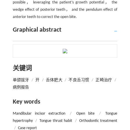
possible， leveraging the patient’s growth potential， the
wedge effect of posterior teeth， and the pendulum effect of
anterior teeth to correct the open bite.
Graphical abstract
关键词
单颌拔牙
/
开
/
舌体肥大
/
不良舌习惯
/
正畸治疗
/
病例报告
Key words
Mandibular incisor extraction
/
Open bite
/
Tongue
hypertrophy
/
Tongue thrust habit
/
Orthodontic treatment
/
Case report