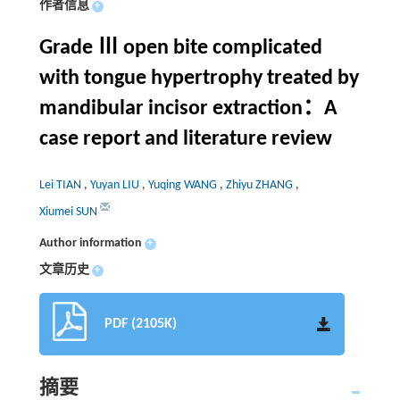
作者信息
+
Grade Ⅲ open bite complicated
with tongue hypertrophy treated by
mandibular incisor extraction：A
case report and literature review
Lei TIAN
,
Yuyan LIU
,
Yuqing WANG
,
Zhiyu ZHANG
,
Xiumei SUN
Author information
+
文章历史
+
PDF (2105K)
摘要