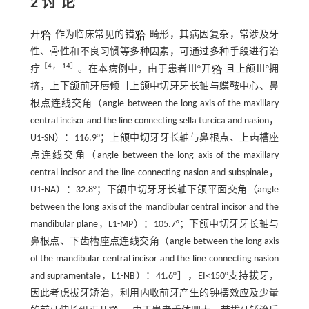
2 讨 论
开
作为临床常见的错
畸形，其病因复杂，常涉及牙
性、骨性和不良习惯等多种因素，可通过多种手段进行治
［
4
，
14
］
疗
。在本病例中，由于患者Ⅲ°开
且上颌Ⅲ°拥
挤，上下颌前牙唇倾［上颌中切牙牙长轴与蝶鞍中心、鼻
根点连线交角（angle between the long axis of the maxillary
central incisor and the line connecting sella turcica and nasion，
U1-SN）：116.9°；上颌中切牙牙长轴与鼻根点、上齿槽座
点连线交角（angle between the long axis of the maxillary
central incisor and the line connecting nasion and subspinale，
U1-NA）：32.8°；下颌中切牙牙长轴下颌平面交角（angle
between the long axis of the mandibular central incisor and the
mandibular plane，L1-MP）：105.7°；下颌中切牙牙长轴与
鼻根点、下齿槽座点连线交角（angle between the long axis
of the mandibular central incisor and the line connecting nasion
and supramentale，L1-NB）：41.6°］，EI<150°支持拔牙，
因此考虑拔牙矫治，利用内收前牙产生的钟摆效应及少量