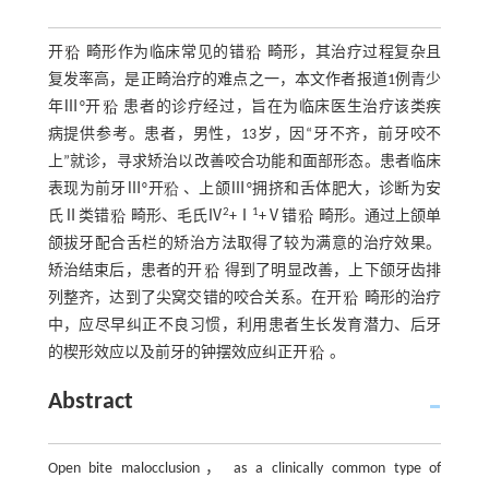
开
畸形作为临床常见的错
畸形，其治疗过程复杂且
复发率高，是正畸治疗的难点之一，本文作者报道1例青少
年Ⅲ°开
患者的诊疗经过，旨在为临床医生治疗该类疾
病提供参考。患者，男性，13岁，因“牙不齐，前牙咬不
上”就诊，寻求矫治以改善咬合功能和面部形态。患者临床
表现为前牙Ⅲ°开
、上颌Ⅲ°拥挤和舌体肥大，诊断为安
2
1
氏Ⅱ类错
畸形、毛氏Ⅳ
+Ⅰ
+Ⅴ错
畸形。通过上颌单
颌拔牙配合舌栏的矫治方法取得了较为满意的治疗效果。
矫治结束后，患者的开
得到了明显改善，上下颌牙齿排
列整齐，达到了尖窝交错的咬合关系。在开
畸形的治疗
中，应尽早纠正不良习惯，利用患者生长发育潜力、后牙
的楔形效应以及前牙的钟摆效应纠正开
。
Abstract
Open bite malocclusion， as a clinically common type of