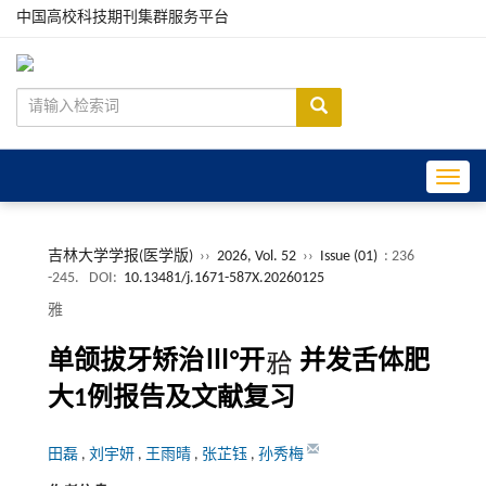
中国高校科技期刊集群服务平台
Toggle
吉林大学学报(医学版)
››
2026, Vol. 52
››
Issue (01)
: 236
-245.
DOI:
10.13481/j.1671-587X.20260125
雅
单颌拔牙矫治Ⅲ°开
并发舌体肥
大1例报告及文献复习
田磊
,
刘宇妍
,
王雨晴
,
张芷钰
,
孙秀梅