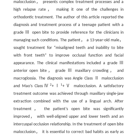
malocclusion， presents complex treatment processes and a
high relapse rate， making it one of the challenges in
orthodontic treatment. The author of this article reported the
diagnosis and treatment process of a teenage patient with a
grade Ⅲ open bite to provide reference for the clinicians in
managing such conditions. The patient， a 13-year-old male，
sought treatment for “misaligned teeth and inability to bite
with front teeth” to improve occlusal function and facial
appearance. The clinical manifestations included a grade Ⅲ
anterior open bite， grade Ⅲ maxillary crowding， and
macroglossia. The diagnosis was Angle Class Ⅱ malocclusion
2
1
and Mao’s ClassⅣ
+Ⅰ
+Ⅴ malocclusion. A satisfactory
treatment outcome was achieved through maxillary single-jaw
extraction combined with the use of a lingual arch. After
treatment， the patient’s open bite was significantly
improved， with well-aligned upper and lower teeth and an
intercuspal occlusion relationship. In the treatment of open bite
malocclusion， it is essential to correct bad habits as early as