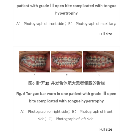
patient with grade Ⅲ open bite complicated with tongue
hypertrophy
A： Photograph of front side；B： Photograph of maxillary.
Full size
图6 Ⅲ°开
并发舌体肥大患者佩戴的舌栏
Fig. 6 Tongue bar worn in one patient with grade Ⅲ open
bite complicated with tongue hypertrophy
A： Photograph of right side；B： Photograph of front
side；C： Photograph of left side.
Full size