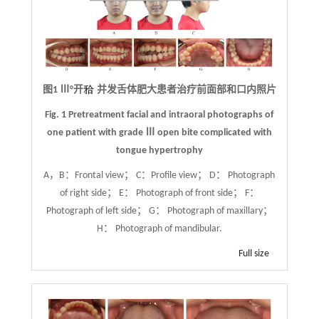
图1 Ⅲ°开
并发舌体肥大患者治疗前面部和口内照片
Fig. 1 Pretreatment facial and intraoral photographs of
one patient with grade Ⅲ open bite complicated with
tongue hypertrophy
A，B：Frontal view； C：Profile view； D： Photograph
of right side； E： Photograph of front side； F：
Photograph of left side； G： Photograph of maxillary；
H： Photograph of mandibular.
Full size