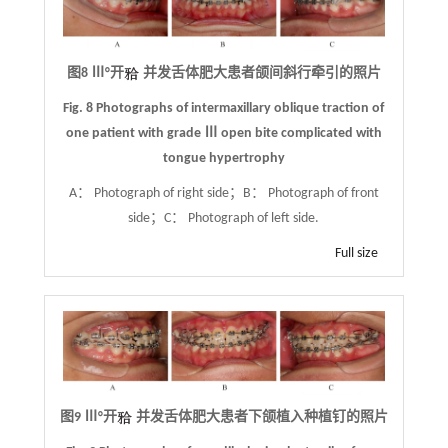
图8 Ⅲ°开
并发舌体肥大患者颌间斜行牵引的照片
Fig. 8 Photographs of intermaxillary oblique traction of
one patient with grade Ⅲ open bite complicated with
tongue hypertrophy
A： Photograph of right side；B： Photograph of front
side；C： Photograph of left side.
Full size
图9 Ⅲ°开
并发舌体肥大患者下颌植入种植钉的照片