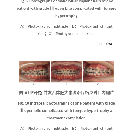
Fig. 9 Photographs of mandibular implant nails of one
patient with grade Ⅲ open bite complicated with tongue
hypertrophy
A： Photograph of right side；B： Photograph of front
side；C： Photograph of left side.
Full size
图10 Ⅲ°开
并发舌体肥大患者治疗结束时口内照片
Fig. 10 Intraoral photographs of one patient with grade
Ⅲ open bite complicated with tongue hypertrophy at
treatment completion
A： Photograph of right side；B： Photograph of front