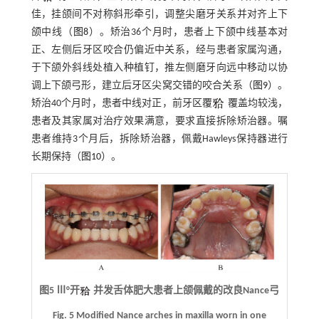
佳，挂颌间不对称斜形牵引，调整尖磨牙关系并对齐上下
颌中线（
图8
）。矫治36个月时，患者上下颌中线基本对
正、左侧后牙区咬合仍偏近中关系，经与患者家属沟通，
于下颌外斜线处植入种植钉，推左侧磨牙向远中移动以协
调上下颌弓形，建立后牙区尖窝交错的咬合关系（
图9
）。
矫治40个月时，患者中线对正，前牙区覆
覆盖均较浅，
患者及其家属对治疗效果满意，要求直接拆除矫治器。嘱
患者维持3个月后，拆除矫治器，佩戴Hawleys保持器进行
长期保持（
图10
）。
图5 Ⅲ°开
并发舌体肥大患者上颌佩戴的改良Nance弓
Fig. 5 Modified Nance arches in maxilla worn in one