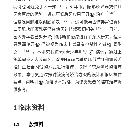
［
8
］
病例也可避免手术干预
。近年来，隐形矫治器凭借其
［
9
-
10
］
牙套厚度的优势，通过压低后牙应用于开
治疗
。
［
11
］
但复发问题难以彻底解决
，这可能与舌体异常位置和
［
12
］
口周肌功能紊乱等潜在病因的持续密切相关
。目前，
国内外学者已对开
的诊断和治疗进行了深入研究，但高
复发率使开
仍被视为临床上最具有挑战性的错
畸形
［
13
］
之一
。本研究报道1例青少年Ⅲ°开
病例，通过上
颌单颌拔牙内收前牙、改良Nance弓辅助压低后牙和佩戴舌
栏纠正吐舌习惯的方式进行治疗，取得了较为满意的治疗
效果。本研究通过探讨该病例矫治方案的设计和临床操作
要点，阐明开
矫治基本策略，为该类患者的临床治疗提
供参考。
1 临床资料
1.1 一般资料