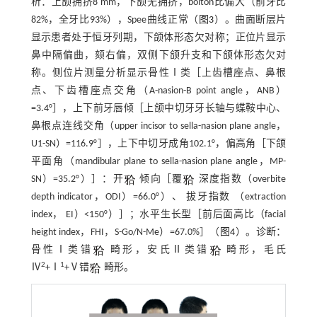
析：上颌拥挤8 mm，下颌无拥挤，bolton比偏大（前牙比
82%，全牙比93%），Spee曲线正常（
图3
）。曲面断层片
显示患者处于恒牙列期，下颌体形态欠对称；正位片显示
鼻中隔偏曲，颏右偏，双侧下颌升支和下颌体形态欠对
称。侧位片测量分析显示骨性Ⅰ类［上齿槽座点、鼻根
点、下齿槽座点交角（A-nasion-B point angle，ANB）
=3.4°］，上下前牙唇倾［上颌中切牙牙长轴与蝶鞍中心、
鼻根点连线交角（upper incisor to sella-nasion plane angle，
U1-SN）=116.9°］，上下中切牙成角102.1°，偏高角［下颌
平面角（mandibular plane to sella-nasion plane angle，MP-
SN）=35.2°）］：开
倾向［覆
深度指数（overbite
depth indicator，ODI）=66.0°）、 拔牙指数 （extraction
index， EI）<150°）］；水平生长型［前后面高比（facial
height index，FHI，S-Go/N-Me）=67.0%］（
图4
）。诊断：
骨性Ⅰ类错
畸形，安氏Ⅱ类错
畸形，毛氏
2
1
Ⅳ
+Ⅰ
+Ⅴ错
畸形。