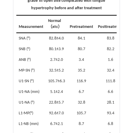
grade Ⅲ open bite complicated with tongue
hypertrophy before and after treatment
Normal
Measurement
（
x
±
s
）
Pretreatment
Posttreatment
SNA (°)
82.8±4.0
84.1
83.8
SNB (°)
80.1±3.9
80.7
82.2
ANB (°)
2.7±2.0
3.4
1.6
MP-SN (°)
32.5±5.2
35.2
32.4
U1-SN (°)
105.7±6.3
116.9
111.8
U1-NA (mm)
5.1±2.4
6.7
6.6
U1-NA (°)
22.8±5.7
32.8
28.1
L1-MP(°)
92.6±7.0
105.7
93.4
L1-NB (mm)
6.7±2.1
8.7
6.8