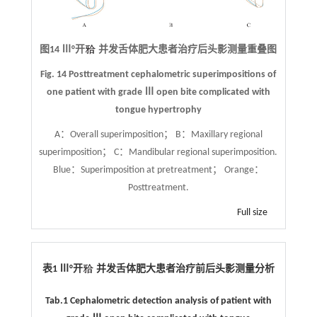
图14 Ⅲ°开
并发舌体肥大患者治疗后头影测量重叠图
Fig. 14 Posttreatment cephalometric superimpositions of
one patient with grade Ⅲ open bite complicated with
tongue hypertrophy
A：Overall superimposition； B：Maxillary regional
superimposition； C：Mandibular regional superimposition.
Blue：Superimposition at pretreatment； Orange：
Posttreatment.
Full size
表1 Ⅲ°开
并发舌体肥大患者治疗前后头影测量分析
Tab.1 Cephalometric detection analysis of patient with