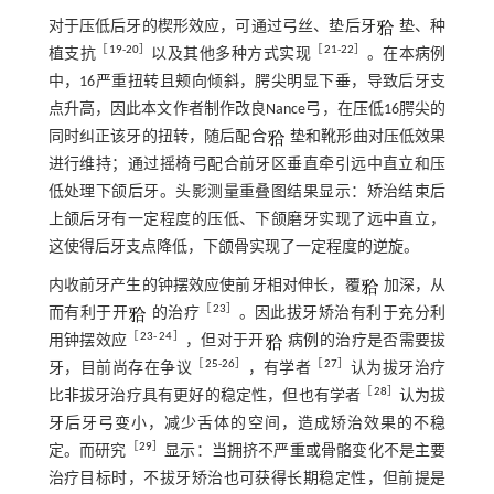
对于压低后牙的楔形效应，可通过弓丝、垫后牙
垫、种
［
19
-
20
］
［
21
-
22
］
植支抗
以及其他多种方式实现
。在本病例
中，16严重扭转且颊向倾斜，腭尖明显下垂，导致后牙支
点升高，因此本文作者制作改良Nance弓，在压低16腭尖的
同时纠正该牙的扭转，随后配合
垫和靴形曲对压低效果
进行维持；通过摇椅弓配合前牙区垂直牵引远中直立和压
低处理下颌后牙。头影测量重叠图结果显示：矫治结束后
上颌后牙有一定程度的压低、下颌磨牙实现了远中直立，
这使得后牙支点降低，下颌骨实现了一定程度的逆旋。
内收前牙产生的钟摆效应使前牙相对伸长，覆
加深，从
［
23
］
而有利于开
的治疗
。因此拔牙矫治有利于充分利
［
23
-
24
］
用钟摆效应
，但对于开
病例的治疗是否需要拔
［
25
-
26
］
［
27
］
牙，目前尚存在争议
，有学者
认为拔牙治疗
［
28
］
比非拔牙治疗具有更好的稳定性，但也有学者
认为拔
牙后牙弓变小，减少舌体的空间，造成矫治效果的不稳
［
29
］
定。而研究
显示：当拥挤不严重或骨骼变化不是主要
治疗目标时，不拔牙矫治也可获得长期稳定性，但前提是