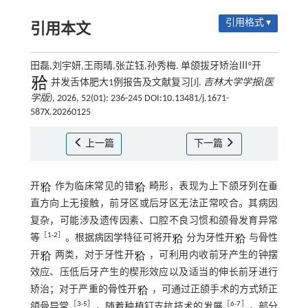
引用格式 ▾
引用本文
田磊,刘宇妍,王雨晴,张芷钰,孙秀梅. 单颌拔牙矫治Ⅲ°开
并发舌体肥大1例报告及文献复习[J].
吉林大学学报(医
学版)
, 2026, 52(01): 236-245 DOI:10.13481/j.1671-
587X.20260125
上一篇
下一篇
开
作为临床常见的错
畸形，表现为上下颌牙列在垂
直方向上无接触，前牙区或后牙区无法正常咬合。其病因
复杂，可能涉及遗传因素、口腔不良习惯和颌骨发育异常
［
1
-
2
］
等
。根据病因学特征可将开
分为牙性开
与骨性
开
两类，对于牙性开
，可利用内收前牙产生的钟摆
效应、压低后牙产生的楔形效应以及适当的伸长前牙进行
矫治；对于严重的骨性开
，可通过正颌手术的方式矫正
［
3
-
5
］
［
6
-
7
］
颌骨异常
，随着种植钉支抗技术的发展
，部分