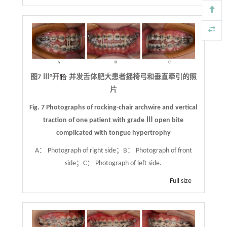
图7 Ⅲ°开
并发舌体肥大患者摇椅弓和垂直牵引的照
片
Fig. 7 Photographs of rocking-chair archwire and vertical
traction of one patient with grade Ⅲ open bite
complicated with tongue hypertrophy
A： Photograph of right side；B： Photograph of front
side；C： Photograph of left side.
Full size