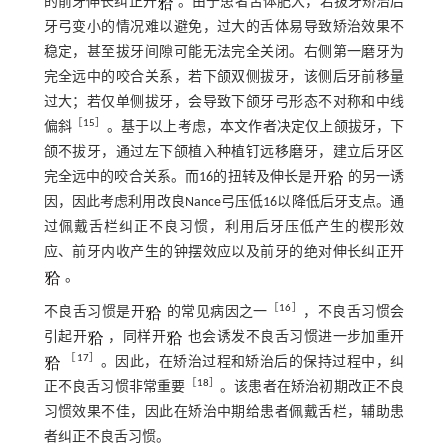
的前牙伸长纠正开
。由于患者舌体肥大，若拔牙矫治后
牙弓变小的情况难以避免，过大的舌体易导致矫治效果不
稳定，甚至拔牙间隙可能无法完全关闭。右侧第一磨牙为
完全远中的咬合关系，若下颌双侧拔牙，该侧后牙前移量
过大；若仅单侧拔牙，会导致下颌牙弓形态不对称和中线
［
15
］
偏斜
。基于以上考虑，本文作者决定仅上颌拔牙，下
颌不拔牙，通过左下颌植入种植钉远移磨牙，建立后牙区
完全远中的咬合关系。而16的扭转及伸长是开
的另一诱
因，因此考虑利用改良Nance弓压低16以降低后牙支点。通
过佩戴舌栏纠正不良习惯，利用后牙压低产生的楔形效
应、前牙内收产生的钟摆效应以及前牙的绝对伸长纠正开
。
［
16
］
不良舌习惯是开
的常见病因之一
，不良舌习惯会
引起开
，同样开
也会诱发不良舌习惯进一步加重开
［
17
］
。因此，在矫治过程和矫治后的保持过程中，纠
［
18
］
正不良舌习惯非常重要
。该患者在矫治初期改正不良
习惯效果不佳，因此在矫治中期给患者佩戴舌栏，辅助患
者纠正不良舌习惯。