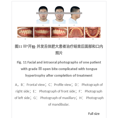
图11 Ⅲ°开
并发舌体肥大患者治疗结束后面部和口内
照片
Fig. 11 Facial and intraoral photographs of one patient
with grade Ⅲ open bite complicated with tongue
hypertrophy after completion of treatment
A，B：Frontal view；C：Profile view；D： Photograph of
right side；E： Photograph of front side；F： Photograph
of left side；G： Photograph of maxillary；H： Photograph
of mandibular.
Full size