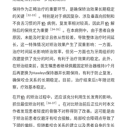
保持作为正畸治疗的重要环节，是确保矫治效果长期稳定
［
32
-
33
］
的关键
。特别是对于病因复杂、涉及垂直向控制和
不良舌习惯的开
病例，复发率相对较高，因此开
解
［
34
-
35
］
除后的保持尤为重要
。在本病例中，由于患者自身
原因，未能及时复诊且依从性较差，导致整体治疗时间延
长，这一特殊情况对矫治效果产生了双重影响：一方面，
治疗时间延长影响矫治效率，但另一方面也为牙周组织的
改建提供了充分的时间，有利于治疗效果的稳定。此外，
在矫治结束前，医生嘱患者继续佩戴固定矫治器维持3个月
后再更换为Hawleys保持器并长期保持，有利于防止复发，
确保咬合关系的长期稳定。目前，治疗结束后1年随访观
察，疗效基本稳定。
在开
的矫治过程中，还应该充分利用生长发育的影响，
［
36
-
37
］
抓住最佳矫治时机
。在对比矫治前后正位片时本文
作者发现患者轻度的骨骼不对称得到了改善。这可能是由
于矫治前患者仅磨牙有咬合接触，局部咬合障碍点导致了
下颌的偏斜，但随着咬合关系的建立以及患者自身的生长