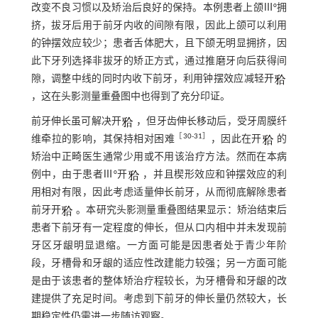
改变不良习惯以及矫治后良好的保持。本例患者上颌Ⅲ°拥
挤，拔牙后用于前牙内收的间隙有限，因此上颌可以利用
的钟摆效应较少；患者舌体肥大，且下颌无明显拥挤，因
此下牙列选择非拔牙的矫正方式，通过推磨牙向后获得间
隙，调整中线的同时内收下前牙，利用钟摆效应减轻开
，这在头影测量重叠图中也得到了充分印证。
前牙伸长虽可解决开
，但牙齿伸长移动后，受牙周膜纤
［
30
-
31
］
维牵拉的影响，其保持相对困难
，因此在开
的
矫治中正畸医生通常少用或不用该治疗方法。然而在本病
例中，由于患者Ⅲ°开
，并且楔形效应和钟摆效应的利
用相对有限，因此考虑适量伸长前牙，从而彻底解除患者
前牙开
。本研究头影测量重叠图结果显示：矫治结束后
患者下前牙有一定程度的伸长，但从口内相中并未发现前
牙区牙龈明显退缩。一方面可能是因患者处于青少年阶
段，牙槽骨和牙龈的适应性改建能力较强；另一方面可能
是由于该患者的整体矫治疗程较长，为牙槽骨和牙龈的改
建提供了充足时间。考虑到下前牙的伸长量仍然较大，长
期稳定性仍需进一步随访观察。