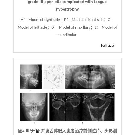
grade Ⅲ open bite complicated with tongue
hypertrophy
A： Model of right side；B： Model of front side；C：
Model of left side；D： Model of maxillary；E： Model of
mandibular.
Full size
图4 Ⅲ°开
并发舌体肥大患者治疗前侧位片、头影测