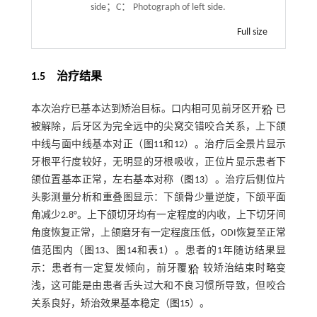
side；C： Photograph of left side.
Full size
1.5 治疗结果
本次治疗已基本达到矫治目标。口内相可见前牙区开
已
被解除，后牙区为完全远中的尖窝交错咬合关系，上下颌
中线与面中线基本对正（图
11
和
12
）。治疗后全景片显示
牙根平行度较好，无明显的牙根吸收，正位片显示患者下
颌位置基本正常，左右基本对称（
图13
）。治疗后侧位片
头影测量分析和重叠图显示：下颌骨少量逆旋，下颌平面
角减少2.8°。上下颌切牙均有一定程度的内收，上下切牙间
角度恢复正常，上颌磨牙有一定程度压低，ODI恢复至正常
值范围内（
图13
、
图14
和
表1
）。患者的1年随访结果显
示：患者有一定复发倾向，前牙覆
较矫治结束时略变
浅，这可能是由患者舌头过大和不良习惯所导致，但咬合
关系良好，矫治效果基本稳定（
图15
）。