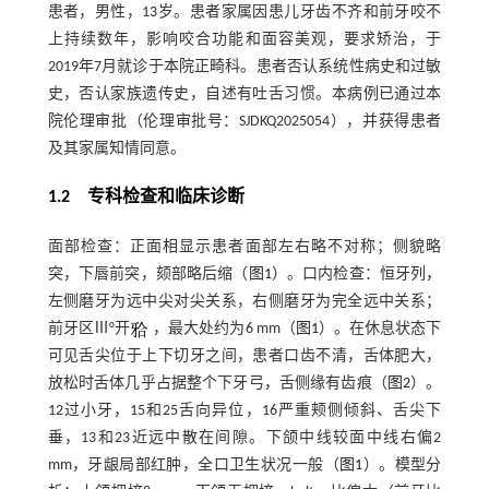
患者，男性，13岁。患者家属因患儿牙齿不齐和前牙咬不
上持续数年，影响咬合功能和面容美观，要求矫治，于
2019年7月就诊于本院正畸科。患者否认系统性病史和过敏
史，否认家族遗传史，自述有吐舌习惯。本病例已通过本
院伦理审批（伦理审批号：SJDKQ2025054），并获得患者
及其家属知情同意。
1.2 专科检查和临床诊断
面部检查：正面相显示患者面部左右略不对称；侧貌略
突，下唇前突，颏部略后缩（
图1
）。口内检查：恒牙列，
左侧磨牙为远中尖对尖关系，右侧磨牙为完全远中关系；
前牙区Ⅲ°开
，最大处约为6 mm（
图1
）。在休息状态下
可见舌尖位于上下切牙之间，患者口齿不清，舌体肥大，
放松时舌体几乎占据整个下牙弓，舌侧缘有齿痕（
图2
）。
12过小牙，15和25舌向异位，16严重颊侧倾斜、舌尖下
垂，13和23近远中散在间隙。下颌中线较面中线右偏2
mm，牙龈局部红肿，全口卫生状况一般（
图1
）。模型分