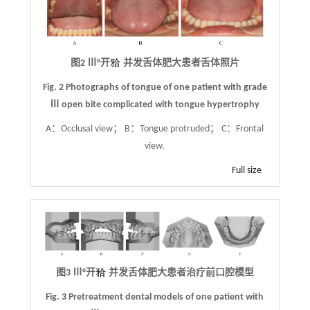
图2 Ⅲ°开
并发舌体肥大患者舌体照片
Fig. 2 Photographs of tongue of one patient with grade
Ⅲ open bite complicated with tongue hypertrophy
A：Occlusal view； B：Tongue protruded； C：Frontal
view.
Full size
图3 Ⅲ°开
并发舌体肥大患者治疗前口腔模型
Fig. 3 Pretreatment dental models of one patient with