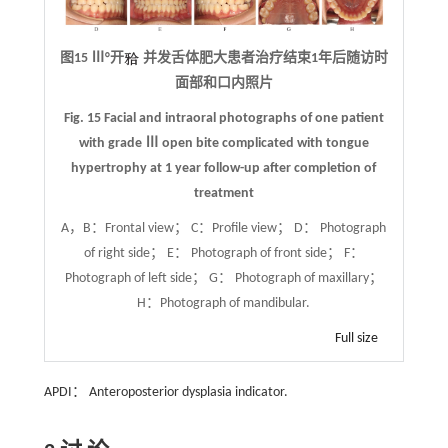
图15 Ⅲ°开
并发舌体肥大患者治疗结束1年后随访时
面部和口内照片
Fig. 15 Facial and intraoral photographs of one patient
with grade Ⅲ open bite complicated with tongue
hypertrophy at 1 year follow-up after completion of
treatment
A，B：Frontal view； C：Profile view； D： Photograph
of right side； E： Photograph of front side； F：
Photograph of left side； G： Photograph of maxillary；
H：Photograph of mandibular.
Full size
APDI： Anteroposterior dysplasia indicator.