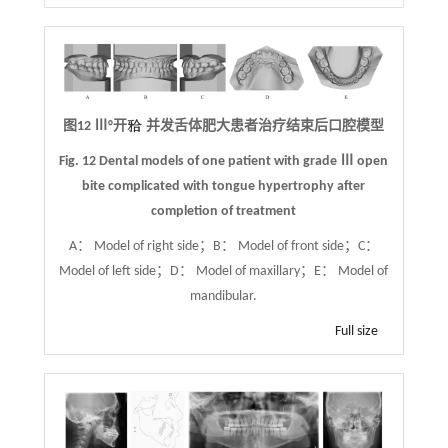
图12 Ⅲ°开
并发舌体肥大患者治疗结束后口腔模型
Fig. 12 Dental models of one patient with grade Ⅲ open
bite complicated with tongue hypertrophy after
completion of treatment
A： Model of right side；B： Model of front side；C：
Model of left side；D： Model of maxillary；E： Model of
mandibular.
Full size