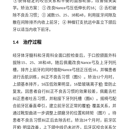
⑤获得稳定的咬合关系和平衡的面部轮廓，改善微笑美
学。矫治方案：①改良Nance弓压低伸长的16；②舌栏破
除不良舌习惯；③减数15、25、38和48，利用拔牙间隙及
散在间隙排齐内收上前牙；④种植钉支抗远中直立下颌后
牙以适当内收下前牙。
1.4 治疗过程
经牙体牙髓科和牙周科全面口腔检查后，于口腔颌面外科
拔除15、25、38和48，随后佩戴改良Nance弓及上牙列托
槽，排齐上前牙的同时借助Nance弓扭正压低16，并嘱患者
进行舌肌训练，纠正不良舌习惯（
图5
）。矫治12个月时，
上颌基本排齐，16压低效果明显，16垫玻璃离子
垫防止
复发。因患者自行纠正不良舌习惯的效果较差，佩戴舌栏
纠正患者吐舌习惯，并粘接下牙列托槽（
图6
）。摇椅弓配
合前牙区垂直牵引，建立前牙区正常的覆
覆盖关系，并
通过靴型曲进一步调整上颌磨牙的位置和转矩（
图7
）。待
患者不良舌习惯纠正后去除舌栏。矫治24个月时，前牙区
开
明显改善，上下颌中线仍未对齐，后牙区咬合关系欠