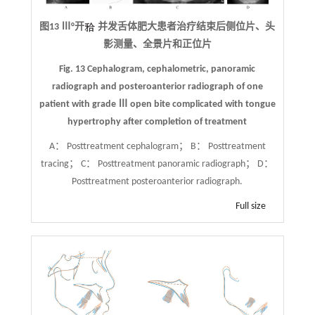
图13 Ⅲ°开
并发舌体肥大患者治疗结束后侧位片、头
影测量、全景片和正位片
Fig. 13 Cephalogram, cephalometric, panoramic
radiograph and posteroanterior radiograph of one
patient with grade Ⅲ open bite complicated with tongue
hypertrophy after completion of treatment
A： Posttreatment cephalogram； B： Posttreatment
tracing； C： Posttreatment panoramic radiograph； D：
Posttreatment posteroanterior radiograph.
Full size