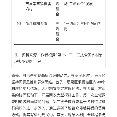
吉县孝丰镇横溪
治
动“三治融合”发展
坞村
融
合
2-8
浙江省桐乡市
三
“一约两会三团”协同作
治
用
融
合
注：
资料来源：作者根据“第一、二、三批全国乡村治
理典型案例”自制
首先，自治是实现基层治理的动力。在案例2-1中，鹿泉区
坚持问题思维和群众思维。首先，鹿泉区根据辖区内208个
村庄的实际情况，因地制宜制定村规民约。在乡镇、村两
委的协同联动下，开展两次大型摸排工作，第一次全域调
查明确各村面临的问题，第二次全域调查基于各村特点进
行问题的进一步深入，通过调研了解群众能够接受的奖惩
方式，将其写进村规民约。其次，鹿泉区村民全过程参与