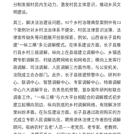
分制发掘村民内生动力，激发村民主体意识，推动乡风文
明建设。
其三，解决法治建设问题。92个乡村治理典型案例中有13
个案例针对乡村法治体系不健全、村民法律意识淡薄、法
律宣传缺失等问题展开创新探索，例如，山西省长子县构
建“一纵三横”多元调解模式。在体系建设方面，长子县推
行县乡村三级调解，纵向上在县级建立调解中心、乡镇选
聘专职调解员、村级选聘网格长和网格员；横向上发挥行
政调解、司法调解、人民调解三方面作用，与公安机关、
法院成立合办部门。此外，长子县搭建预警中心、研判中
心、联调中心、智慧调解中心、专家调解中心、特邀调解
中心六大调解平台，负责危机预警、复杂案件研判和联合
调查工作。“一纵三横”与六大平台相配合的调解模式初步
建立起横向到边、纵向到底的乡村调解网络，有效解决邻
里纠纷矛盾。在队伍建设方面，长子县通过政府购买的方
式成立专职人民调解队伍，聘用退休法律工作者担任调解
顾问，吸纳农村“五老”人员——老党员、老专家、老教师、