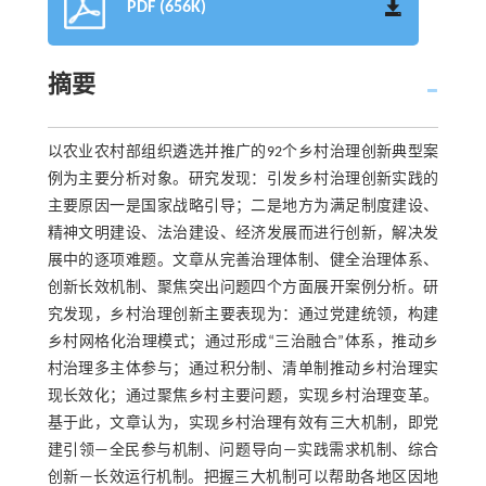
PDF (656K)
摘要
以农业农村部组织遴选并推广的92个乡村治理创新典型案
例为主要分析对象。研究发现：引发乡村治理创新实践的
主要原因一是国家战略引导；二是地方为满足制度建设、
精神文明建设、法治建设、经济发展而进行创新，解决发
展中的逐项难题。文章从完善治理体制、健全治理体系、
创新长效机制、聚焦突出问题四个方面展开案例分析。研
究发现，乡村治理创新主要表现为：通过党建统领，构建
乡村网格化治理模式；通过形成“三治融合”体系，推动乡
村治理多主体参与；通过积分制、清单制推动乡村治理实
现长效化；通过聚焦乡村主要问题，实现乡村治理变革。
基于此，文章认为，实现乡村治理有效有三大机制，即党
建引领—全民参与机制、问题导向—实践需求机制、综合
创新—长效运行机制。把握三大机制可以帮助各地区因地