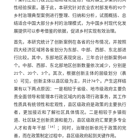
个案村庄进行模式总结和理论提炼，相对缺乏多案例的共
性经验探索。基于此，本研究针对农业农村部发布的92个
乡村治理典型案例进行整理、归纳和分析，试图概括、总
结适合中国大部分乡村的治理模式，为中国乡村现代化发
展提供可以参考借鉴的依据，促进乡村实现有效治理。
首先，本研究统计了创新案例在各省的分布情况，并按照
四大经济区域将各省划分为东部、中部、西部、东北部进
行比较。其中，东部地区表现突出，三年合计创新案例48
个。中部、西部、东北部地区创新数量依次减少，分别是
21个、20个、3个。其次，根据创新主体的层级划分（
表
1
）可见，创新主体以县区级为主，共计74个。产生这样结
果有以下两点原因：一是相较于省级、地市级政府主要负
责全面领导和管理本行政区域内的各项行政事务，其工作
性质具有统领性和宏观性，县区级政府是政策的主要执行
者，更加接近和了解社区具体情况。二是相较于乡镇街
道、社区缺乏创新资源和能力，县区级政府汇聚更多专业
［
14
］
人才和青年干部
；同时，治理创新依托于政策的完
善，而在政策制定过程中，县区级政府起到关键作用。