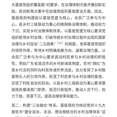
大基层党组织覆盖面”的要求，在治理体制方面开展创新实
践，其创新焦点集中在加强党组织基层建设方面。因此，
基层政府构建起以基层党建为核心，全民广泛参与为中
心，县乡村三级联动为重心的微网格治理体制，推动权力
下沉，实现乡村治理体制改革。以基层党建为核心要求党
组织统领乡村治理，打破传统乡村治理过程中出现的国家
［
15
］
治理与乡村自治“二元疏离”
的局面，发挥基层党组织
的领导作用，带领乡村明确发展方向、凝聚治理力量。以
全民广泛参与为中心要求调动村民参与乡村治理的积极
性，例如广东省清远市的乡村新闻官制度，农村“网红”为
家乡代言的同时向村民传递外界消息。充分发挥了乡村致
富带头人的引领作用，拓宽了村民参与乡村治理的渠道，
实现了村民自治的目标。以县乡村三级联动为重心要求基
层政府厘清部门职责、规范行政程序，推动人员下行、权
力下放、资源下沉，提高治理效率和能力。
其二，构建“三治融合”体系。基层政府为响应党的十九大
报告中“健全自治、法治、德治相结合的乡村治理体系”这