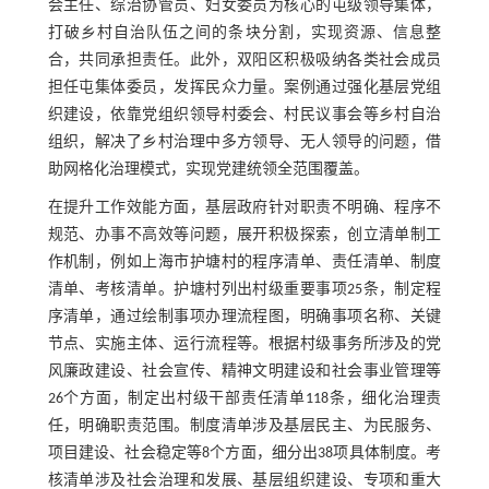
会主任、综治协管员、妇女委员为核心的屯级领导集体，
打破乡村自治队伍之间的条块分割，实现资源、信息整
合，共同承担责任。此外，双阳区积极吸纳各类社会成员
担任屯集体委员，发挥民众力量。案例通过强化基层党组
织建设，依靠党组织领导村委会、村民议事会等乡村自治
组织，解决了乡村治理中多方领导、无人领导的问题，借
助网格化治理模式，实现党建统领全范围覆盖。
在提升工作效能方面，基层政府针对职责不明确、程序不
规范、办事不高效等问题，展开积极探索，创立清单制工
作机制，例如上海市护塘村的程序清单、责任清单、制度
清单、考核清单。护塘村列出村级重要事项25条，制定程
序清单，通过绘制事项办理流程图，明确事项名称、关键
节点、实施主体、运行流程等。根据村级事务所涉及的党
风廉政建设、社会宣传、精神文明建设和社会事业管理等
26个方面，制定出村级干部责任清单118条，细化治理责
任，明确职责范围。制度清单涉及基层民主、为民服务、
项目建设、社会稳定等8个方面，细分出38项具体制度。考
核清单涉及社会治理和发展、基层组织建设、专项和重大