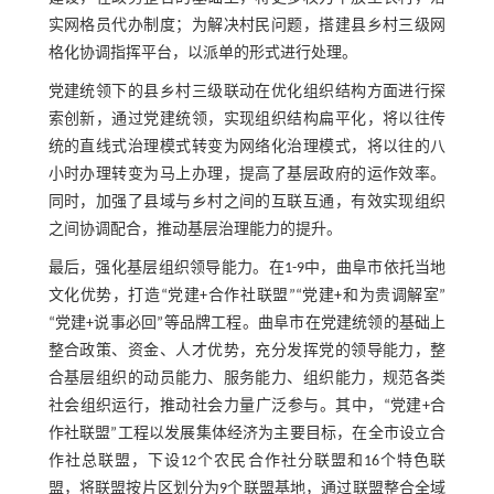
实网格员代办制度；为解决村民问题，搭建县乡村三级网
格化协调指挥平台，以派单的形式进行处理。
党建统领下的县乡村三级联动在优化组织结构方面进行探
索创新，通过党建统领，实现组织结构扁平化，将以往传
统的直线式治理模式转变为网络化治理模式，将以往的八
小时办理转变为马上办理，提高了基层政府的运作效率。
同时，加强了县域与乡村之间的互联互通，有效实现组织
之间协调配合，推动基层治理能力的提升。
最后，强化基层组织领导能力。在1-9中，曲阜市依托当地
文化优势，打造“党建+合作社联盟”“党建+和为贵调解室”
“党建+说事必回”等品牌工程。曲阜市在党建统领的基础上
整合政策、资金、人才优势，充分发挥党的领导能力，整
合基层组织的动员能力、服务能力、组织能力，规范各类
社会组织运行，推动社会力量广泛参与。其中，“党建+合
作社联盟”工程以发展集体经济为主要目标，在全市设立合
作社总联盟，下设12个农民合作社分联盟和16个特色联
盟，将联盟按片区划分为9个联盟基地，通过联盟整合全域