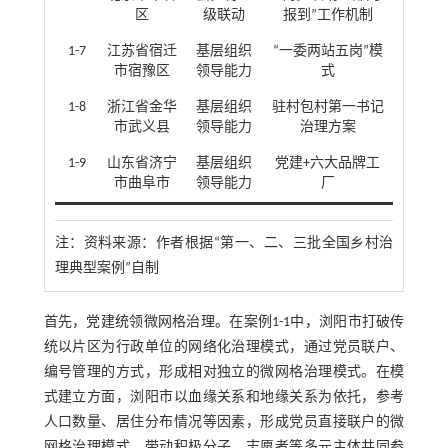
区
级联动
报到”工作机制
1-7
江苏省宿迁
基层组织
“一委两站五岗”模
市宿豫区
领导能力
式
1-8
浙江省金华
基层组织
驻村包村第一书记
市武义县
领导能力
治理方案
1-9
山东省济宁
基层组织
党建+六大品牌工
市曲阜市
领导能力
厂
注：
资料来源：作者根据“第一、二、三批全国乡村治
理典型案例”自制
首先，党建统领微网格治理。在案例1-1中，浏阳市打破传
统以片区为行政单位的网络化治理模式，通过党员联户、
编号管理的方式，形成相对独立的微网格治理模式。在模
式建立方面，浏阳市以血缘关系和地缘关系为依托，参考
人口数量、居住分布情况等因素，形成党员直接联户的微
网格治理模式，带动积极分子、志愿者等多元主体共同参