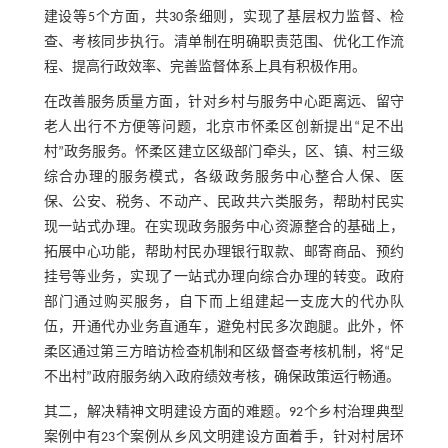
建设等5个方面，共30条细则，实现了基层权力监督、检
查、考核同步执行。清单制在明确职责范围、优化工作流
程、提高行政效率、完善监督体系上具有积极作用。
在改善服务质量方面，针对乡村与服务中心距离远、留守
老人出行不方便等问题，北京市怀柔区创新提出“足不出
村”政务服务。怀柔区建立区级部门牵头，区、镇、村三级
综合办理的服务模式，各级政务服务中心整合人保、医
保、公安、税务、不动产、民政共六类服务，帮助村民实
现一站式办理。在实现政务服务中心资源整合的基础上，
拓展中心功能，帮助村民办理银行取款、邮寄商品、预约
挂号等业务，实现了一站式办理向综合办理的转变。政府
部门通过购买服务，自下而上组建起一支庞大的代办队
伍，开通代办业务直通车，避免村民多次跑腿。此外，怀
柔区通过第三方暗访检查机制和区级督查考核机制，将“足
不出村”政府服务纳入政府绩效考核，确保政策运行畅通。
其二，解决精神文明建设方面的难题。92个乡村治理典型
案例中有23个案例从乡风文明建设方面着手，针对村居环