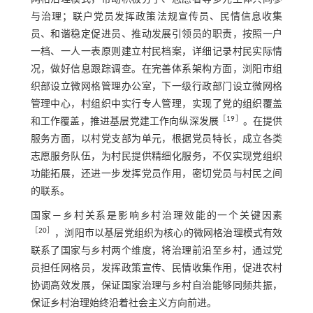
与治理；联户党员发挥政策法规宣传员、民情信息收集
员、和谐稳定促进员、推动发展引领员的职责，按照一户
一档、一人一表原则建立村民档案，详细记录村民实际情
况，做好信息跟踪调查。在完善体系架构方面，浏阳市组
织部设立微网格管理办公室，下一级行政部门设立微网格
管理中心，村组织中实行专人管理，实现了党的组织覆盖
［
19
］
和工作覆盖，推进基层党建工作向纵深发展
。在提供
服务方面，以村党支部为单元，根据党员特长，成立各类
志愿服务队伍，为村民提供精细化服务，不仅实现党组织
功能拓展，还进一步发挥党员作用，密切党员与村民之间
的联系。
国家—乡村关系是影响乡村治理效能的一个关键因素
［
20
］
，浏阳市以基层党组织为核心的微网格治理模式有效
联系了国家与乡村两个维度，将治理前沿至乡村，通过党
员担任网格员，发挥政策宣传、民情收集作用，促进农村
协调高效发展，保证国家治理与乡村自治能够同频共振，
保证乡村治理始终沿着社会主义方向前进。