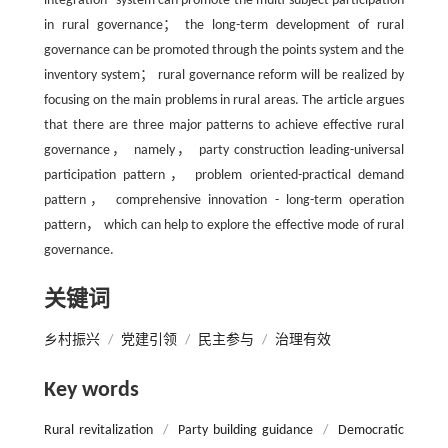
integration" system can promote the multi-subject participation
in rural governance； the long-term development of rural
governance can be promoted through the points system and the
inventory system； rural governance reform will be realized by
focusing on the main problems in rural areas. The article argues
that there are three major patterns to achieve effective rural
governance， namely， party construction leading-universal
participation pattern， problem oriented-practical demand
pattern， comprehensive innovation - long-term operation
pattern， which can help to explore the effective mode of rural
governance.
关键词
乡村振兴
/
党建引领
/
民主参与
/
治理有效
Key words
Rural revitalization
/
Party building guidance
/
Democratic