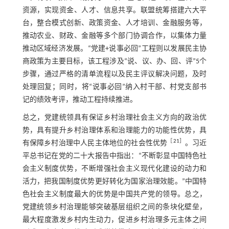
资源，实现资金、人才、信息共享。联盟统筹搭建六大平
台，整合模式创新、政策资金、人才培训、金融服务等，
推动农业、财政、金融等多个部门协调合作，以集体力量
推动区域经济发展。“党建+说事必回”工程则以发展民主协
商政策为主要目标，该工程涉及“说、议、办、回、评”5个
步骤，通过严格的清单流程以及民主评议解决问题，及时
处理回复；同时，将“说事必回”纳入村干部、村党支部书
记的绩效考评，推动工程持续推进。
总之，党建统领具有保证乡村治理社会主义方向的政治优
势，具有提升乡村治理体系和治理能力的功能性优势，具
［
21
］
有保障乡村治理中人民主体地位的社会性优势
。习近
平总书记在党的二十大报告中指出：“不断彰显中国特色社
会主义制度优势，不断增强社会主义现代化建设的动力和
活力，把我国制度优势更好转化为国家治理效能。”中国特
色社会主义制度最大的优势是中国共产党的领导。总之，
党建统领乡村治理能够突破基层组织之间的条块化壁垒，
最大程度激发乡村内生动力，促进乡村治理多元主体之间