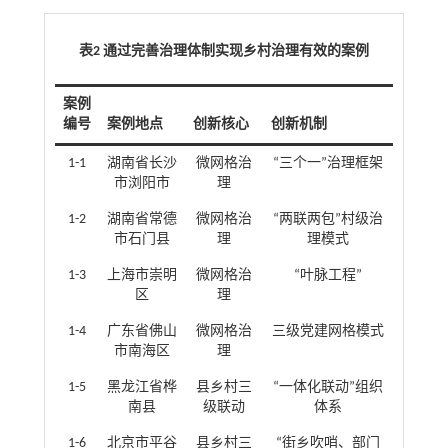
表2 通过完善治理体制实现乡村治理有效的案例
案例
编号
案例地点
创新核心
创新机制
1-1
湖南省长沙
微网格治
“三个一”治理框架
市浏阳市
理
1-2
湖南省常德
微网格治
“两联两包”村级治
市石门县
理
理模式
1-3
上海市崇明
微网格治
“叶脉工程”
区
理
1-4
广东省佛山
微网格治
三级党建网格模式
市南海区
理
1-5
黑龙江省桦
县乡村三
“一体化联动”组织
南县
级联动
体系
1-6
北京市平谷
县乡村三
“街乡吹哨、部门