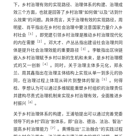
下，乡村治理有效的实现路径、治理体系的构建、治理成
效三个方面，也就是回答了乡村治理“如何做”以及“达到什
么效果”的问题。具体而言，关于治理有效的实现路径，周
明星、肖平指出在乡村社会治理中要注意国家力量介入乡
［
1
］
村社会
，即党建引领乡村治理是推动乡村治理现代化
［
2
］
的内在需要
。邓大才、卢丛丛指出建设社会治理共同
［
3
］
体是提升社会治理效能的重要路径
。李敏指出区块链
嵌入乡村治理赋予乡村以新的生机和未来，是乡村治理模
［
4
］
式的又一创新
。同时，关于治理主体多元化，郑永
兰、周其鑫指出在治理主体结构上实现从单一到多元的协
［
5
］
同，在治理过程上体现从碎片到整体的智治
。何得
桂、李想认为可以通过多维赋能重塑乡村组织的治理责任
并建构尽责式治理机制来实现乡村治理有效，全面推进乡
［
6
］
村振兴
。
关于乡村治理体系的构建，王浦劬提出可以通过完善党委
领导下的乡村“四治”新体系，即“自治、德治、法治、智治”
［
7
］
提高乡村治理能力
。黄博指出“三治融合”的实践过程