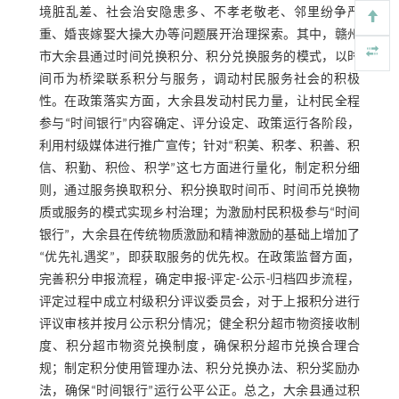
境脏乱差、社会治安隐患多、不孝老敬老、邻里纷争严
重、婚丧嫁娶大操大办等问题展开治理探索。其中，赣州
市大余县通过时间兑换积分、积分兑换服务的模式，以时
间币为桥梁联系积分与服务，调动村民服务社会的积极
性。在政策落实方面，大余县发动村民力量，让村民全程
参与“时间银行”内容确定、评分设定、政策运行各阶段，
利用村级媒体进行推广宣传；针对“积美、积孝、积善、积
信、积勤、积俭、积学”这七方面进行量化，制定积分细
则，通过服务换取积分、积分换取时间币、时间币兑换物
质或服务的模式实现乡村治理；为激励村民积极参与“时间
银行”，大余县在传统物质激励和精神激励的基础上增加了
“优先礼遇奖”，即获取服务的优先权。在政策监督方面，
完善积分申报流程，确定申报-评定-公示-归档四步流程，
评定过程中成立村级积分评议委员会，对于上报积分进行
评议审核并按月公示积分情况；健全积分超市物资接收制
度、积分超市物资兑换制度，确保积分超市兑换合理合
规；制定积分使用管理办法、积分兑换办法、积分奖励办
法，确保“时间银行”运行公平公正。总之，大余县通过积