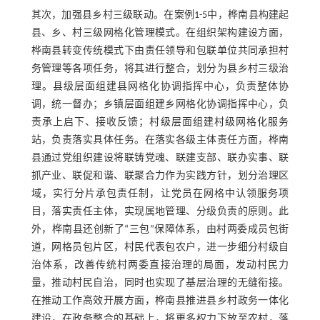
其次，加强县乡村三级联动。在案例1-5中，桦南县构建起
县、乡、村三级网格化管理模式。在组织架构建设方面，
桦南县转变传统模式下由责任领导和包联单位共同承担村
务管理等各项任务，将其进行整合，划分为县乡村三级治
理。县级层面组建县网格化协调指挥中心，负责整体协
调，统一督办；乡镇层面组建乡网格化协调指挥中心，负
责承上启下、接收反馈；村级层面组建村级网格化服务
站，负责落实具体任务。在落实各级主体责任方面，桦南
县通过党组织建设将联铸党魂、联建支部、联办实事、联
抓产业、联促和谐、联聚合力作为实践方针，划分治理区
域，实行分片承包责任制，让党员在网格中认领服务项
目，落实责任主体，实现属地管理、分级负责的原则。此
外，桦南县还创新了“三包”保障体系，由村两委成员包街
道，网格员包片区，村民代表包农户，进一步细分村级自
治体系，改善传统村两委直接治理的局面，发动村民力
量，推动村民自治，同时也实现了基层治理的无缝衔接。
在推动工作高效开展方面，桦南县推进县乡村政务一体化
建设，在政务整合的基础上，将更多权力下放至农村，落