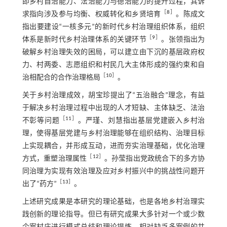
即乡村自治能力、法治能力与德治能力的提升过程，其诉
［
8
］
求指向涉及参与均衡、权威转化和乡贤培育
。陈成文
指出要建设“一核多元”的新时代乡村治理组织体系，组织
［
9
］
体系是新时代乡村治理体系的关键环节
。张领指出为
破解乡村治理失效的困局，可以建立由下沉的基层政府权
力、村两委、志愿组织和村民几大主体形成的强约束和自
［
10
］
治相配合的合作治理格局
。
关于乡村治理成效，胡宝珍提出了“五治融合”理念，有益
于解决乡村治理过程中出现的人才短缺、主体缺乏、法治
［
11
］
不彰等问题
。严瑾、刘慧指出基层党建嵌入乡村治
理，使得基层党建与乡村治理能够在组织结构、治理目标
上实现耦合，并形成互动，进而夯实治理基础，优化治理
［
12
］
方式，重塑治理属性
。孙莹指出党政统合下的多方协
同治理为实现有效治理及应对乡村振兴中的挑战性问题开
［
13
］
出了“药方”
。
上述研究成果是本研究的理论基础，也是各地乡村治理实
践创新的理论指导。但已有研究成果大多针对一个或少数