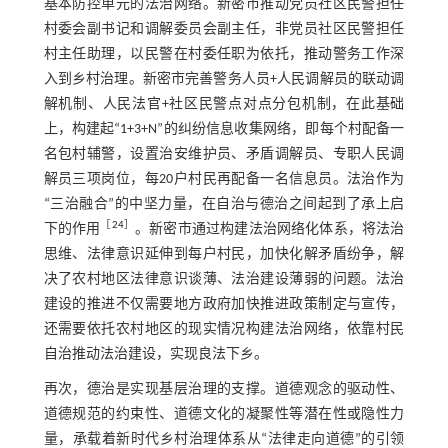
基本防控单元的法治网络。新密市推动党员社区民警担任
村委会副书记和调解委员会副主任，非党员社区民警担任
村主任助理，以民警在村委任职为依托，推动警务工作深
入到乡村治理。新密市完善警务人员+人民调解员的联动调
解机制、人民法官+社区民警点对点分包机制，在此基础
上，构建起“1+3+N”的纠纷信息收集网络，即每个村配备一
名包村辅警，设置治安维护员、矛盾调解员、专职人民调
解员三项岗位，每20户村民再配备一名信息员。法治作为
“三治融合”的中坚力量，在自治与德治之间起到了承上启
［
24
］
下的作用
。新密市通过构建法治网络化体系，将法治
思维、法律意识延伸到每户村民，加快化解矛盾纷争，解
决了农村地区法律意识谈薄、法治建设薄弱的问题。法治
建设的推进不仅需要地方政府加快推进政策制定与宣传，
还需要依托农村地区的现实情况构建法治网络，依靠村民
自治推动法治建设，实现良法下乡。
再次，德治是实现基层治理的支撑。道德观念的驱动性、
道德规范的约束性、道德文化的凝聚性等潜在性或隐性力
量，承载着新时代乡村治理体系从“法律走向道德”的引领