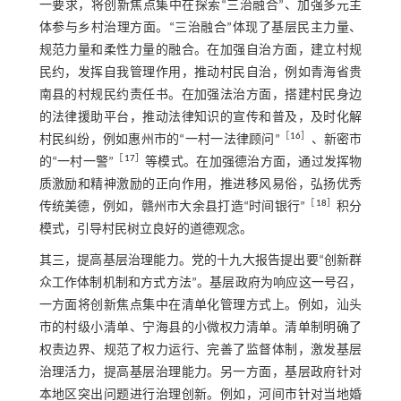
一要求，将创新焦点集中在探索“三治融合”、加强多元主
体参与乡村治理方面。“三治融合”体现了基层民主力量、
规范力量和柔性力量的融合。在加强自治方面，建立村规
民约，发挥自我管理作用，推动村民自治，例如青海省贵
南县的村规民约责任书。在加强法治方面，搭建村民身边
的法律援助平台，推动法律知识的宣传和普及，及时化解
［
16
］
村民纠纷，例如惠州市的“一村一法律顾问”
、新密市
［
17
］
的“一村一警”
等模式。在加强德治方面，通过发挥物
质激励和精神激励的正向作用，推进移风易俗，弘扬优秀
［
18
］
传统美德，例如，赣州市大余县打造“时间银行”
积分
模式，引导村民树立良好的道德观念。
其三，提高基层治理能力。党的十九大报告提出要“创新群
众工作体制机制和方式方法”。基层政府为响应这一号召，
一方面将创新焦点集中在清单化管理方式上。例如，汕头
市的村级小清单、宁海县的小微权力清单。清单制明确了
权责边界、规范了权力运行、完善了监督体制，激发基层
治理活力，提高基层治理能力。另一方面，基层政府针对
本地区突出问题进行治理创新。例如，河间市针对当地婚