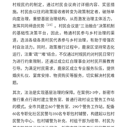
村规民约的制定，通过村民会议商讨详细内容、奖惩措
施。村民由以往的政策接收者转变为政策制定者，破除单
向度治理，重塑基层治理结构，从而激发治理主体活力，
［
23
］
发挥共同缔造优势
。村民会议是“三治融合”决策机制
的基础性决策平台，因此，畅通村民参与乡村治理的渠
道，选派各级各类村民代表参与乡村治理，有助于增强农
村自治活力。同时，政策推行过程中，鹿泉区坚持常态化
运行，注重“疏”“堵”结合，不仅通过村规民约对村民日常行
为进行约束限制，还通过成立红白理事会对村民开展教育
引导。为满足村民需求，鹿泉区成立专业服务队伍，提供
婚庆礼仪、宴席安排、物资购买等服务，切实解决村民难
题。
其次，法治是实现基层治理的保障。在案例2-3中，新密市
推行重点行政村建立警务室、普通行政村设立警务工作站
的模式。全市共建立60个警务室、290个警务工作站，配备
60名专职化社区民警与350名专职包村辅警，构建起以包村
民警为中心、包村辅警为补充、村组干部为纽带、村民为