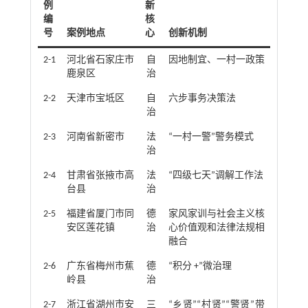
例
新
编
核
号
案例地点
心
创新机制
2-1
河北省石家庄市
自
因地制宜、一村一政策
鹿泉区
治
2-2
天津市宝坻区
自
六步事务决策法
治
2-3
河南省新密市
法
“一村一警”警务模式
治
2-4
甘肃省张掖市高
法
“四级七天”调解工作法
台县
治
2-5
福建省厦门市同
德
家风家训与社会主义核
安区莲花镇
治
心价值观和法律法规相
融合
2-6
广东省梅州市蕉
德
“积分 +”微治理
岭县
治
2-7
浙江省湖州市安
三
“乡贤”“村贤”“警贤”带