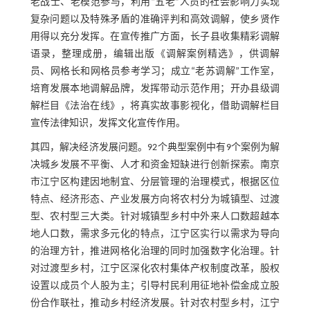
老战士、老模范参与，利用“五老”人员的社会影响力实现
复杂问题以及特殊矛盾的准确评判和高效调解，使乡贤作
用得以充分发挥。在宣传推广方面，长子县收集精彩调解
语录，整理成册，编辑出版《调解案例精选》，供调解
员、网格长和网格员参考学习；成立“老苏调解”工作室，
培育发展本地调解品牌，发挥带动示范作用；开办县级调
解栏目《法治在线》，将真实故事影视化，借助调解栏目
宣传法律知识，发挥文化宣传作用。
其四，解决经济发展问题。92个典型案例中有9个案例为解
决城乡发展不平衡、人才和资金短缺进行创新探索。南京
市江宁区构建因地制宜、分层管理的治理模式，根据区位
特点、经济形态、产业发展方向将农村分为城镇型、过渡
型、农村型三大类。针对城镇型乡村中外来人口数超越本
地人口数，需求多元化的特点，江宁区实行以需求为导向
的治理方针，推进网格化治理的同时加强数字化治理。针
对过渡型乡村，江宁区深化农村集体产权制度改革，股权
设置以成员个人股为主；引导村民利用征地补偿金成立股
份合作联社，推动乡村经济发展。针对农村型乡村，江宁