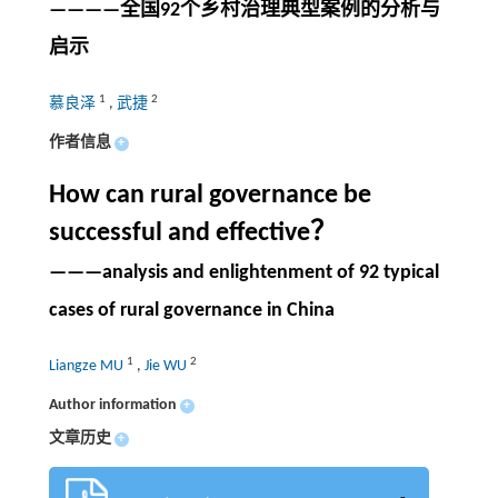
————全国92个乡村治理典型案例的分析与
启示
1
2
慕良泽
,
武捷
作者信息
+
How can rural governance be
successful and effective？
———analysis and enlightenment of 92 typical
cases of rural governance in China
1
2
Liangze MU
,
Jie WU
Author information
+
文章历史
+