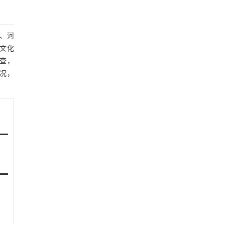
、河
从文化
调查，
况，