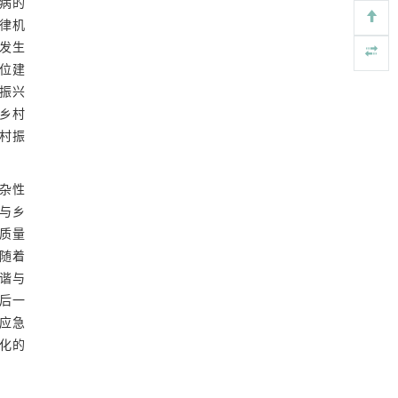
病的
Sustainable forage-grain ratoon rice production:
[4]
interactions between planting density and
法律机
mowing time on forage and grain attributes
件发生
ENGINEERING Agriculture
. 2027, Vol.14(2): 27718-
位建
27728
村振兴
https://doi.org/10.15302/J-FASE-2027718
乡村
村振
Bacterial siderophores: a biotechnological
[5]
alternative for sustainable agriculture
ENGINEERING Agriculture
. 2027, Vol.14(2): 27718-
杂性
27728
与乡
https://doi.org/10.15302/J-FASE-2027721
质量
随着
谐与
后一
应急
化的