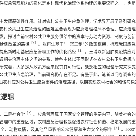
件应急管理能力的强化是乡村现代化治理体系构建的重要议程之一，也是
中发挥基础性作用。针对农村公共卫生应急治理，学术界开展了系列研究
为农村公共卫生应急治理的困难主要表现为应急治理格局不合理、应急治理
发，探讨当前农村公共卫生服务供给中的资本与劳动力资源、制度与创新
［
4
］
给侧改革的路径
。张再生基于“一案三制”的政策框架，梳理我国应
［
5
］
提出新时期基层应急管理工作的优化路径
。王博以新冠肺炎疫情应对
调相关治理主体之间的关系，使各主体以不同形式在农村公共卫生危机应
研究看，大多是从政策方面来探究其可行性，缺乏相应的经验研究来探究
公共卫生应急治理，当前研究仍存在不足。有鉴于此，笔者以问卷调查的
出农村应对公共卫生应急事件的治理路径，以期实现农村社会的和谐与稳
在逻辑
［
7
］
，二是社会学
。应急管理属于国家安全管理的重要内容，随着社会的
管理中的重要区域，农村应急管理也是促进农村社会和谐、稳定发展的重
［
8
］
安全、动物疫情，及其他严重影响公众健康和生命安全的事件
。2003