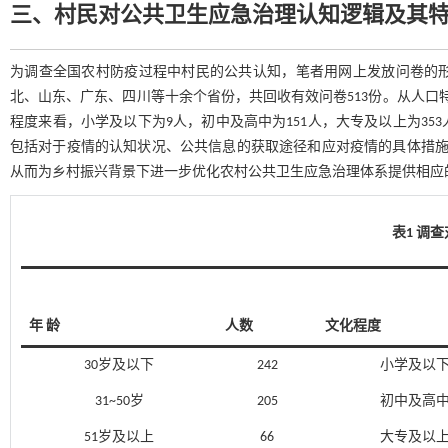
三、村民对公共卫生应急治理认知逻辑及其
为调查全国农村防疫过程中村民的公共认知，笔者用网上发放问卷的
北、山东、广东、四川等十余个省份，共回收有效问卷513份。从人口特征来
程度来看，小学及以下为9人，初中及高中为151人，大专及以上为3
包括对于疫情的认知状况、公共信息的获取途径和应对疫情的具体措
从而为乡村振兴背景下进一步优化农村公共卫生应急治理体系提供相应
表1 调
年 龄
人数
文化程度
30岁及以下
242
小学及以
31~50岁
205
初中及高
51岁及以上
66
大专及以