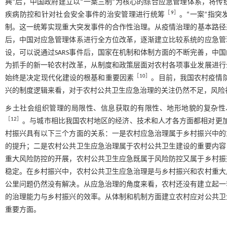
典”后，中国政府建立以“一案三制”为核心的综合应急管理体系，将
［
9
］
疾病防控和针对社会安全事件的治安管理进行统筹
。“一案”指
制。这一统筹实现重大突发事件的合作性治理。从疫情治理的基本路径来看
后，中国对应急管理体系进行全方位改革，逐渐建立比较系统的应急管
设，可以说通过SARS事件后，国家在机制和体制方面的不断完善，中
为抓手的新一轮农村改革，从制度和政策层面对农村各项事业发展进行
［
10
］
始终是决定现代化建设的根基和重要因素
。目前，我国农村疫情
兴的制度逻辑来看，对于农村公共卫生应急治理的关注仍然不足，风险
乡土社会组织管理的局限性、信息获取的有限性、地形地貌的复杂性
［
12
］
。与城市相比我国农村地区的经济、技术和人才各方面都相对更
村振兴具有以下三个方面的关系：一是农村应急治理属于乡村振兴中的
的提升；二是农村公共卫生应急治理属于农村公共卫生建设的重要内容
重大风险防控的开展，农村公共卫生应急既属于风险防控又属于乡村振
稳定。在乡村振兴中，农村公共卫生应急治理是与乡村振兴和农村重大
公里问题仍然没有解决。从应急治理的角度来看，农村还没有建立起一
的治理能力与乡村振兴的效率。从体制和机制方面建立农村应对公共卫
重要方面。