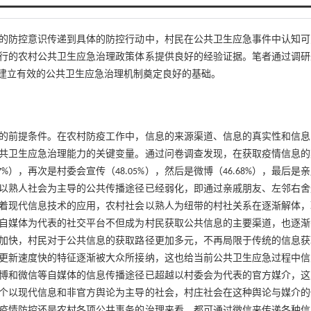
的防控意识传递到具体的防控行动中，村民在公共卫生应急事件中认知可
行的农村公共卫生应急治理政策体系提供良好的经验证据。笔者通过调研
建立有效的公共卫生应急治理机制奠定良好的基础。
的前提条件。在农村防疫工作中，信息的来源渠道、信息的真实性和信息
共卫生应急治理能力的关键变量。通过问卷调查发现，在获取疫情信息的
7%），再次是村委会宣传（48.05%），然后是微博（46.68%），最后是
展，以熟人社会为主导的公共传播途径已经弱化，即通过亲戚朋友、左邻右
着现代信息技术的应用，农村社会以熟人为纽带的村社关系在逐渐解体，
自媒体为代表的社交平台不但成为村民获取公共信息的主要渠道，也逐渐
加快，村民对于公共信息的获取路径更加多元，不再局限于传统的信息获
更新速度快的特征逐渐被大众所接纳，这也给当前公共卫生应急过程中信
博和微信等自媒体的信息传播途径已超越以村委会为代表的官方媒介，这
个以现代信息和非官方舆论为主导的社会，村庄社会在这种舆论与媒介的
疫情防控还是农村各项公共事务的治理来看，都可通过微信来传递各种信