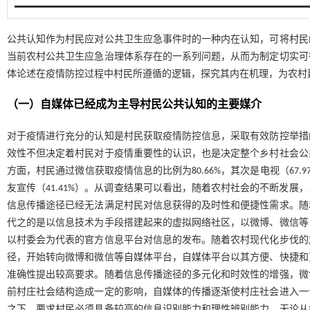
公共认知作为村民应对公共卫生应急事件时的一种内在认知，可将村民
当前农村公共卫生应急治理体系存在的一系列问题，从而为制定切实可
体论述在疫情防控过程中村民所遵循的逻辑，探究其内在机理，为农村
（一）自媒体已经成为主导村民公共认知的主要媒介
对于疫情进行充分的认知是村民获取疫情防控信息，采取有效防控举措
效性不但决定着村民对于疫情重要性的认识，也是决定整个乡村社会公
方面，村民通过微信获取疫情信息的比例为80.66%，其次是电视（67.9
友宣传（41.41%）。从调查结果可以看出，随着农村社会的不断发
信息传播途径已经无法满足村民对信息获得的及时性和便捷性需求。随
代之的是以信息技术为手段搭建起来的虚拟网络社区，以微博、微信等
以村委会为代表的官方信息平台对信息的发布。随着农村现代化步伐的
径，开始转向微博和微信等自媒体平台，自媒体平台以其方便、快捷和
准确性提出较高要求。随着信息传播途径的多元化和时效性的增强，微
前村庄社会结构造成一定的影响，自媒体的传播逐渐使村庄社会进入一
之下，要求村民必须具备较高的信息识别能力和理性辨别能力。无论从