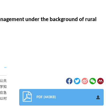
management under the background of rural
公共
学知
应急
PDF (443KB)
以村