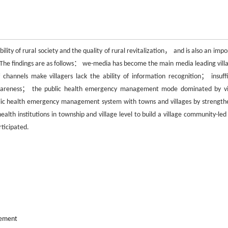
y of rural society and the quality of rural revitalization， and is also an impo
The findings are as follows： we-media has become the main media leading villa
 channels make villagers lack the ability of information recognition； insuffi
c awareness； the public health emergency management mode dominated by vi
blic health emergency management system with towns and villages by strength
lth institutions in township and village level to build a village community-led 
ticipated.
ement