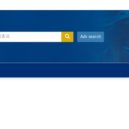
Adv search