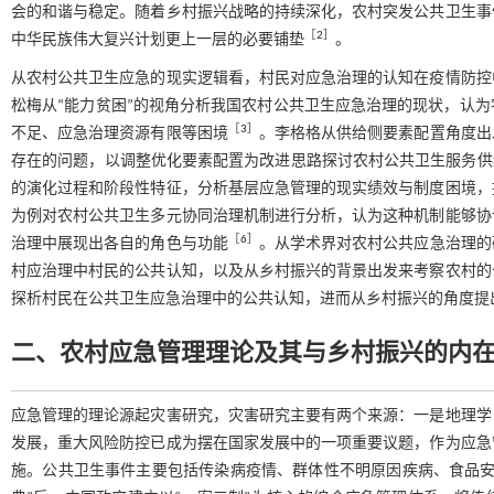
会的和谐与稳定。随着乡村振兴战略的持续深化，农村突发公共卫生事
［
2
］
中华民族伟大复兴计划更上一层的必要铺垫
。
从农村公共卫生应急的现实逻辑看，村民对应急治理的认知在疫情防控
松梅从“能力贫困”的视角分析我国农村公共卫生应急治理的现状，认
［
3
］
不足、应急治理资源有限等困境
。李格格从供给侧要素配置角度出
存在的问题，以调整优化要素配置为改进思路探讨农村公共卫生服务供
的演化过程和阶段性特征，分析基层应急管理的现实绩效与制度困境，
为例对农村公共卫生多元协同治理机制进行分析，认为这种机制能够协
［
6
］
治理中展现出各自的角色与功能
。从学术界对农村公共应急治理的
村应治理中村民的公共认知，以及从乡村振兴的背景出发来考察农村的
探析村民在公共卫生应急治理中的公共认知，进而从乡村振兴的角度提
二、农村应急管理理论及其与乡村振兴的内
应急管理的理论源起灾害研究，灾害研究主要有两个来源：一是地理学
发展，重大风险防控已成为摆在国家发展中的一项重要议题，作为应急
施。公共卫生事件主要包括传染病疫情、群体性不明原因疾病、食品