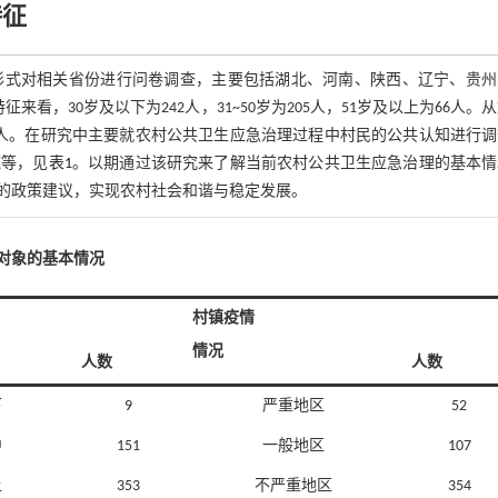
特征
形式对相关省份进行问卷调查，主要包括湖北、河南、陕西、辽宁、贵州
看，30岁及以下为242人，31~50岁为205人，51岁及以上为66人。
53人。在研究中主要就农村公共卫生应急治理过程中村民的公共认知进行
施等，见
表1
。以期通过该研究来了解当前农村公共卫生应急治理的基本情
的政策建议，实现农村社会和谐与稳定发展。
查对象的基本情况
村镇疫情
情况
人数
人数
下
9
严重地区
52
中
151
一般地区
107
上
353
不严重地区
354