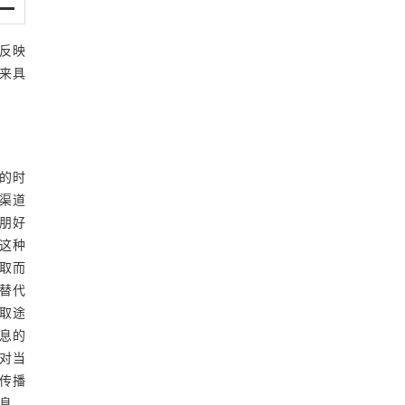
反映
来具
的时
渠道
亲朋好
舍这种
取而
替代
取途
息的
对当
传播
息，