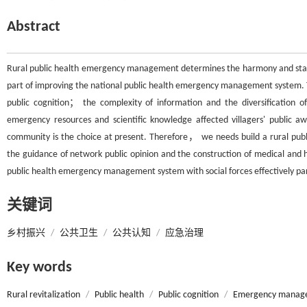
Abstract
Rural public health emergency management determines the harmony and stabilit
part of improving the national public health emergency management system. 
public cognition； the complexity of information and the diversification of
emergency resources and scientific knowledge affected villagers' publi
community is the choice at present. Therefore， we needs build a rural pu
the guidance of network public opinion and the construction of medical and hea
public health emergency management system with social forces effectively par
关键词
乡村振兴
/
公共卫生
/
公共认知
/
应急治理
Key words
Rural revitalization
/
Public health
/
Public cognition
/
Emergency manag