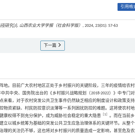
引用格式
研究[J].
山西农业大学学报（社会科学版）
, 2024, 23(01): 57-63
下一篇
阵地。目前广大农村地区正处于乡村振兴的关键阶段，三年的疫情给农村
共中央、国务院出台的《乡村振兴战略规划（2018-2022）》中专门
点来看，对于农村突发公共卫生事件仍然缺乏相应的制度设计和政策支持
控物资紧缺、村民防控意识淡薄等一系列困扰防控的难题。这将使农村地
［
1
］
健康权得不到充分保护，成为威胁社会稳定的重大隐患
。而在当前乡
建立以城乡统筹为基础的突发公共卫生应急治理体系的关键环节。从整个
治理的关注仍不够，这也将对乡村振兴的质量造成一定影响，甚至危及农