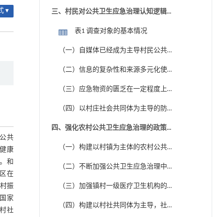
内在逻辑
 ▾
三、村民对公共卫生应急治理认知逻辑及
其特征
表1 调查对象的基本情况
（一）自媒体已经成为主导村民公共认
知的主要媒介
（二）信息的复杂性和来源多元化使村
民缺乏一定的真伪辨别能力
（三）应急物资的匮乏在一定程度上影
响村民对于应急治理的判断能力
（四）以村庄社会共同体为主导的防疫
方式是当前农村公共卫生应急治理的主要
四、强化农村公共卫生应急治理的政策建
模式
公共
议
（一）构建以村镇为主体的农村公共卫
对健康
生应急治理体系
。和
（二）不断加强公共卫生应急治理中的
区在
网络舆论引导
村振
（三）加强镇村一级医疗卫生机构的建
国家
设，解决农村公共卫生应急治理的最后一
（四）构建以村社共同体为主导，社会
村社
公里难题