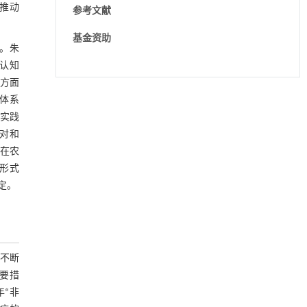
力量有效参与的农村公共卫生应急治理体
推动
参考文献
系
基金资助
。朱
认知
方面
降温路面涂层混合反射行为及其对道路光环境
[1]
急体系
安全的影响研究
实践
Engineering
. 2026, Vol.58(3): 1-303
对和
https://doi.org/10.1016/j.eng.2025.06.014
在农
形式
利用纳米结构增强水产养殖安全性——危害物
[2]
检测与去除
定。
Engineering
. 2026, Vol.58(3): 1-303
https://doi.org/10.1016/j.eng.2025.07.044
重构可生物降解塑料——循环经济中高效、可
[3]
化学回收的资源
不断
Engineering
. 2026, Vol.58(3): 1-303
要措
https://doi.org/10.1016/j.eng.2025.12.040
年“非