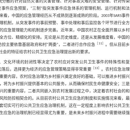
传统分散的针对自然灾害的灾害管理、针对事故灾难的安全管理、针对传染
突发事件应急预案，“三制”指突发事件应急体系的管理机制、运行机制和
，中国的应急管理经历从不成熟到逐渐成熟的阶段。2003年SARS事
理机制，从突发事件的事前预警、事中处理和事后监控各个环节进行全方
国的应急管理能力和机制逐步完善。近年来，中国农村正在全面开展以乡
全方位、精细化的安排。无论是从历史维度，还是从发展维度看，中国的
［
11
］
防控主要依靠基层政府和村“两委”，二者进行合作应急
。但从目前乡
社会的特征给农村公共卫生应急治理提出新的要求。
、文化环境的封闭性等决定了农村应对突发公共卫生事件的特殊性和复
［
13
］
加落后，选择更为经济的应急管理策略显得非常重要
。农村应急治理
重要内容，农村应急治理为乡村振兴奠定良好的基础，可以推进乡村振兴
，将为乡村振兴提供基本的公共服务，从而确保村民生命健康安全；三是
兴的重要内容，二者共同嵌入到农村发展过程之中，决定着农村社会的和
风险防控相契合的。从目前农村公共卫生应急的制度和实施情况来看，最
套切实可行的公共卫生应急治理机制，这在一定程度上影响农村公共卫生
生应急的治理机制已经显得尤为重要，是未来乡村振兴进程中需要继续强