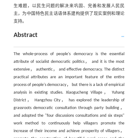
生难题，以民生问题的解决来巩固、完善和发展人民民
主，为中国特色民主话语体系建构提供了现实案例和理论
支持。
Abstract
The whole-process of people's democracy is the essential
attribute of socialist democratic politics， and it is the most
extensive， authentic， and effective democracy. The distinct
practical attributes are an important feature of the entire
process of people's democracy， but there is a lack of empirical
analysis in existing studies. Xiaogucheng Village， Yuhang
District， Hangzhou City， has explored the leadership of
grassroots democratic consultation through party building，
and adopted the "four discussions consultations and six steps"
work method to continuously help villagers promote the
increase of their income and achieve prosperity of villagers，