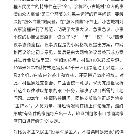
程人民民主的特殊性在于“全”。余杭区小古城村“众人的事
情由众人商量”第三个环节关注民主运行的程序问题，要解
决好“怎么商量”的问题。在“怎么商量”环节上，小古城村对
议事流程进行了规范，明确了大事大议、急事急议、小事
小议的协商议事原则，设立了“提”—“审”—“议”—“决”四步
议事协商流程。议事流程是先小网格初议提出方案，中网
格再议给定初步意见，最后是由大网格终议最终形成方案
并进行合法性审查。例如2018年，村里110米彩虹滑道、
1000米2LOVE型竹林迷宫及4.2千米环山绿道动工兴建，涉
及3个组57户农户的茶山和竹林，还要搬迁13座祖坟。对
此，村里通过支部会、户主会统一意见，16天完成祖坟拆
迁这个以往难以想象的艰巨任务，解决了项目所需的土地
问题。2020年，疫情防控期间，网格支部微信群成为协商
“主阵地”，人员力量、排班情况均在线上讨论确定，最终
形成“有条件的家庭每户出一人，轮班到组级卡口或隔离家
庭门口进行值守”的决定。
对比资本主义民主“投票时是主人，不投票时是奴隶”的悖