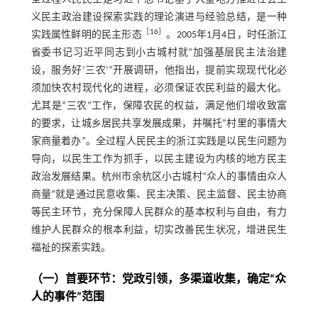
义民主政治建设探索实践的理论演进与经验总结，是一种
［
16
］
实践属性鲜明的民主形态
。2005年1月4日，时任浙江
省委书记习近平同志到小古城村就“加强基层民主法治建
设，服务好‘三农’”开展调研，他指出，提前实现现代化必
须加快农村现代化的进程，必须保证农民利益的最大化。
尤其是“三农”工作，保障农民的权益，满足他们增收致富
的要求，让城乡居民共享发展成果，并嘱托“村里的事情大
家商量着办”。全过程人民民主的浙江实践是以民生问题为
导向，以民生工作为抓手，以民主建设为内核的地方民主
政治发展结果。杭州市余杭区小古城村“众人的事情由众人
商量”就是通过民意收集、民主决策、民主监督、民主协商
等民主环节，充分保障人民群众的基本权利与自由，有力
维护人民群众的根本利益，切实改善民生状况，增进民生
福祉的探索实践。
（一）首要环节：党政引领，多渠道收集，确定“众
人的事件”范围