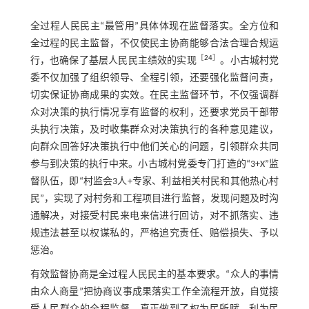
全过程人民民主“最管用”具体体现在监督落实。全方位和
全过程的民主监督，不仅使民主协商能够合法合理合规运
［
24
］
行，也确保了基层人民民主绩效的实现
。小古城村党
委不仅加强了组织领导、全程引领，还要强化监督问责，
切实保证协商成果的实效。在民主监督环节，不仅强调群
众对决策的执行情况享有监督的权利，还要求党员干部带
头执行决策，及时收集群众对决策执行的各种意见建议，
向群众回答好决策执行中他们关心的问题，引领群众共同
参与到决策的执行中来。小古城村党委专门打造的“3+X”监
督队伍，即“村监会3人+专家、利益相关村民和其他热心村
民”，实现了对村务和工程项目进行监督，发现问题及时沟
通解决，对接受村民来电来信进行回访，对不抓落实、违
规违法甚至以权谋私的，严格追究责任、赔偿损失、予以
惩治。
有效监督协商是全过程人民民主的基本要求。“众人的事情
由众人商量”把协商议事成果落实工作全流程开放，自觉接