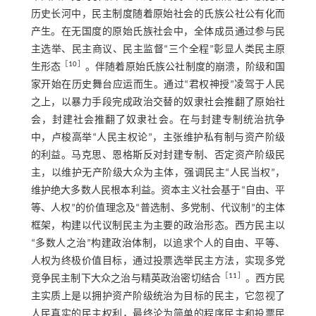
历史长河中，民主制度随着原始社会的氏族公社公有化而
产生。在无国度的原始氏族社会中，全体成员通过参与民
主选举、民主商议、民主监督“三个全程”彰显人类民主原
［
10
］
生形态
。伴随着原始氏族公社制度的崩溃，阶级和国
家开始在历史舞台应运而生。通过“君权神授”凌驾于人民
之上，以暴力手段完成政治交替的奴隶社会推翻了原始社
会，封建社会推翻了奴隶社会。在与封建专制统治抗争
中，卢梭高举“人民主权论”，主张维护私有制与资产阶级
的利益。马克思、恩格斯反对封建专制、否定资产阶级民
主，以维护无产阶级大众为主体，强调民主“人民当权”，
维护绝大多数人民根本利益。资本主义社会基于“自由、平
等、人权”的价值理念及“普选制、多党制、代议制”的主体
框架，构建以代议制民主为主要的政治形态。西方民主以
“多数人之治”构建政治体制，以追求个人的自由、平等、
人权为终极价值目标，通过投票选举民主方法，实现多党
［
11
］
竞争民主制下大众之治与精英政治密切结合
。西方民
主实质上是以拥护资产阶级统治为目标的民主，它忽视了
人民真实的民主权利，最终沦为简单的程序民主和投票民