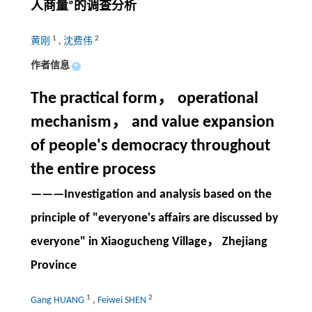
人商量”的调查分析
1
2
黄刚
,
沈费伟
作者信息
+
The practical form， operational
mechanism， and value expansion
of people's democracy throughout
the entire process
———Investigation and analysis based on the
principle of "everyone's affairs are discussed by
everyone" in Xiaogucheng Village， Zhejiang
Province
1
2
Gang HUANG
,
Feiwei SHEN