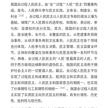
我国全过程人民民主，由“全”“过程”“人民”“民主”四要素构
成。首先，人民群众参与民主实践，主体全，制度全，权
［
13
］
利全
。全过程人民民主以人民民主专政的政治土壤为
基础，保障广大人民群众的选举权、知情权、表达权、参
与权、监督权的充分实现。其次，我国的全过程人民民
主，是全链条，全方位、全覆盖的民主。从党建事务到政
治事务，从经济事务再到文化事务，人民民主在各个领域
充分体现，人民参与民主决策、民主管理、民主监督全环
节，主体权利覆盖在协商事务与民意咨询等一系列环节当
中。再者，全过程人民民主的“人民”是最真实的人民，不
同于西方弱视边缘群体的虚伪民主，我国的民主适用于拥
护社会主义的一切爱国人民。最后，全过程人民民主不仅
实现了过程民主和成果民主、程序民主和实质民主、直接
民主和间接民主、人民民主和国家意志的相统一，也实现
［
14
］
了价值理性与工具理性的相统一
。我国全过程人民民
主实现了实质民主向形式民主的跨越，具有价值性、历史
性、批判性与现代性。