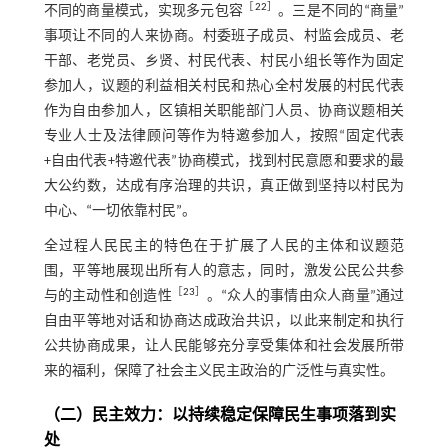
［
22
］
不同的商量模式，实现多元包容
。三是不同的“商量”
事项让不同的人来协商。村委班子成员、村监会成员、老
干部、老党员、乡贤、村民代表、村民小组长等作为固定
参加人，议题的利益相关村民和热心全村发展的村民代表
作为自由参加人，区镇相关职能部门人员、协商议题相关
专业人士及法律顾问等作为特邀参加人，按照“固定代表
+自由代表+特邀代表”协商模式，找到村民意愿和要求的最
大公约数，达成有序治理的共识，真正做到坚持以村民为
中心、“一切依靠村民”。
全过程人民民主的特色在于扩展了人民的主体和议题范
围，平等地展现出所有人的意志，同时，激发公民公共参
［
23
］
与的主动性和创造性
。“众人的事情由众人商量”通过
自由平等地对话和协商达成政治共识，以此来制定和执行
公共协商成果，让人民能够充分享受集体和社会发展所带
来的福利，保障了社会主义民主政治的广泛性与真实性。
（二）民主效力：以持续稳定保障民生事项落到实
处