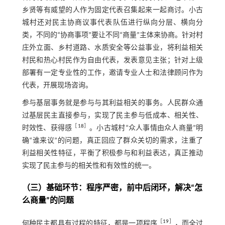
乡贤等有威望的人作为固定代表召集起来一起商讨。小古
城村还对民主协商议事代表队伍进行纵向分层、横向分
类，不同的“协商事项”要让不同“商量”主体来协商。针对村
庄外立面、乡村道路、水质安全等公益事业，将利益相关
村民和热心村民作为自由代表，发表意见主张；针对上级
部署有一定专业性的工作，邀请专业人士和法律顾问作为
代表，开展现场咨询。
参与基层事务就是参与与其利益相关的事务。人民群众通
过基层民主直接参与，实现了民主参与低成本、相关性、
［
18
］
时效性、获得感
。小古城村“众人事情由众人商量”明
确“谁来议”的问题，真正回应了群众关切的需求，注重了
利益相关性特征，平衡了积极参与和利益表达，真正推动
实现了民主参与的相关性和有效性的统一。
（三）基础环节：程序严密，前中后闭环，解决“怎
么商量”的问题
［
19
］
何种民主都具有过程的特征，都是一项程序
，而全过