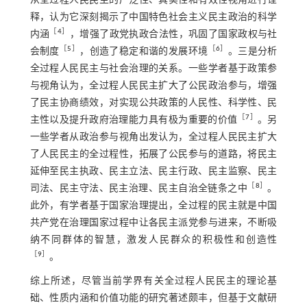
从全过程人民民主的广泛性、真实性和有效性视角进行诠
释，认为它深刻揭示了中国特色社会主义民主政治的科学
［
4
］
内涵
，增强了政党执政合法性，巩固了国家政权与社
［
5
］
［
6
］
会制度
，创造了稳定和谐的发展环境
。三是分析
全过程人民民主与社会治理的关系。一些学者基于政策参
与视角认为，全过程人民民主扩大了公民政治参与，增强
了民主协商绩效，对实现公共政策的人民性、科学性、民
［
7
］
主性以及提升政府治理能力具有极为重要的价值
。另
一些学者从政治参与视角出发认为，全过程人民民主扩大
了人民民主的全过程性，拓展了公民参与的道路，将民主
延伸至民主执政、民主立法、民主行政、民主监察、民主
［
8
］
司法、民主守法、民主治理、民主自治全链条之中
。
此外，有学者基于国家治理提出，全过程的民主就是中国
共产党在治理国家过程中让各民主派党参与进来，不断吸
纳不同群体的智慧，激发人民群众的积极性和创造性
［
9
］
。
综上所述，尽管当前学界有关全过程人民民主的理论基
础、性质内涵和价值功能的研究著述颇丰，但基于文献研