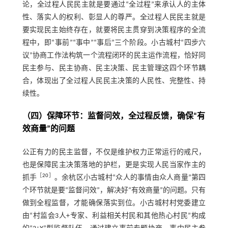
论，全过程人民民主就是要通过“全过程”来承认人的主体
性、落实人的权利、彰显人的尊严。全过程人民民主就是
要实现民主始终存在，就要将民主贯穿到决策程序的全流
程中，即“事前”“事中”“事后”三个阶段。小古城村“四步六
议”协商工作法构筑一个流程闭环的民主运作流程，恰好同
民主参与、民主协商、民主决策、民主管理这四个环节耦
合，体现出了全过程人民民主决策的人民性、完整性、持
续性。
（四）保障环节：监督问效，全过程反馈，确保“有
效商量”的问题
公正有力的民主监督，不仅是维护权力正常运行的戒尺，
也是保障民主决策落地的护栏，更是实现人民当家作主的
［
20
］
抓手
。余杭区小古城村“众人的事情由众人商量”第四
个环节就是要“监督问效”，解决好“有效商量”的问题。只有
做到全程监督，才能确保落实到位。小古城村村党委建立
由“村监会3人+专家、利益相关村民和其他热心村民”构成