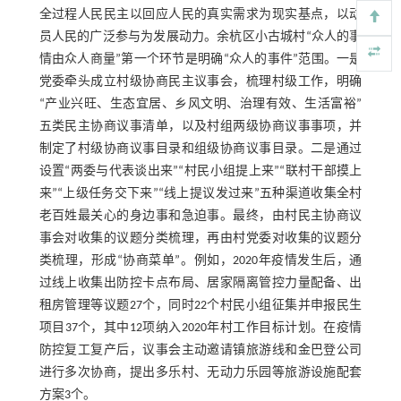
全过程人民民主以回应人民的真实需求为现实基点，以动
员人民的广泛参与为发展动力。余杭区小古城村“众人的事
情由众人商量”第一个环节是明确“众人的事件”范围。一是
党委牵头成立村级协商民主议事会，梳理村级工作，明确
“产业兴旺、生态宜居、乡风文明、治理有效、生活富裕”
五类民主协商议事清单，以及村组两级协商议事事项，并
制定了村级协商议事目录和组级协商议事目录。二是通过
设置“两委与代表谈出来”“村民小组提上来”“联村干部摸上
来”“上级任务交下来”“线上提议发过来”五种渠道收集全村
老百姓最关心的身边事和急迫事。最终，由村民主协商议
事会对收集的议题分类梳理，再由村党委对收集的议题分
类梳理，形成“协商菜单”。例如，2020年疫情发生后，通
过线上收集出防控卡点布局、居家隔离管控力量配备、出
租房管理等议题27个，同时22个村民小组征集并申报民生
项目37个，其中12项纳入2020年村工作目标计划。在疫情
防控复工复产后，议事会主动邀请镇旅游线和金巴登公司
进行多次协商，提出多乐村、无动力乐园等旅游设施配套
方案3个。