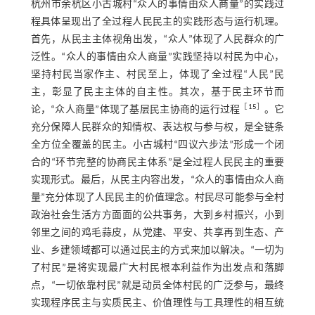
杭州市余杭区小古城村“众人的事情由众人商量”的实践过
程具体呈现出了全过程人民民主的实践形态与运行机理。
首先，从民主主体视角出发，“众人”体现了人民群众的广
泛性。“众人的事情由众人商量”实践坚持以村民为中心，
坚持村民当家作主、村民至上，体现了全过程“人民”民
主，彰显了民主主体的自主性。其次，基于民主环节而
［
15
］
论，“众人商量”体现了基层民主协商的运行过程
。它
充分保障人民群众的知情权、表达权与参与权，是全链条
全方位全覆盖的民主。小古城村“四议六步法”形成一个闭
合的“环节完整的协商民主体系”是全过程人民民主的重要
实现形式。最后，从民主内容出发，“众人的事情由众人商
量”充分体现了人民民主的价值理念。村民尽可能参与全村
政治社会生活方方面面的公共事务，大到乡村振兴，小到
邻里之间的鸡毛蒜皮，从党建、平安、共享再到生态、产
业、乡建领域都可以通过民主的方式来加以解决。“一切为
了村民”是将实现最广大村民根本利益作为出发点和落脚
点，“一切依靠村民”就是动员全体村民的广泛参与，最终
实现程序民主与实质民主、价值理性与工具理性的相互统