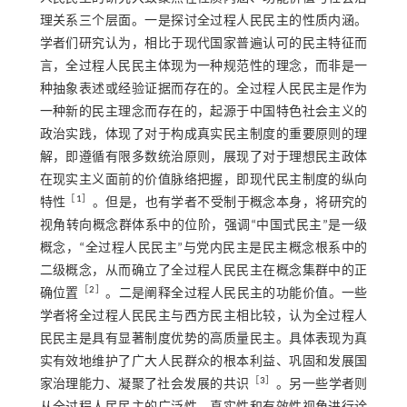
理关系三个层面。一是探讨全过程人民民主的性质内涵。
学者们研究认为，相比于现代国家普遍认可的民主特征而
言，全过程人民民主体现为一种规范性的理念，而非是一
种抽象表述或经验证据而存在的。全过程人民民主是作为
一种新的民主理念而存在的，起源于中国特色社会主义的
政治实践，体现了对于构成真实民主制度的重要原则的理
解，即遵循有限多数统治原则，展现了对于理想民主政体
在现实主义面前的价值脉络把握，即现代民主制度的纵向
［
1
］
特性
。但是，也有学者不受制于概念本身，将研究的
视角转向概念群体系中的位阶，强调“中国式民主”是一级
概念，“全过程人民民主”与党内民主是民主概念根系中的
二级概念，从而确立了全过程人民民主在概念集群中的正
［
2
］
确位置
。二是阐释全过程人民民主的功能价值。一些
学者将全过程人民民主与西方民主相比较，认为全过程人
民民主是具有显著制度优势的高质量民主。具体表现为真
实有效地维护了广大人民群众的根本利益、巩固和发展国
［
3
］
家治理能力、凝聚了社会发展的共识
。另一些学者则