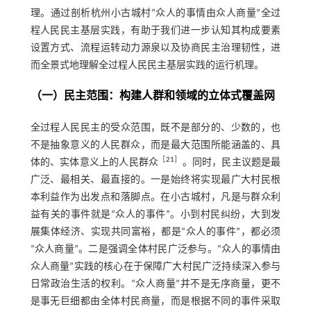
理。通过剖析杭州小古城村“众人的事情由众人商量”全过
程人民民主基层实践，有助于我们进一步认知其构成要素
设置方式、流程运转动力源泉以及协商民主治理韧性，进
而全景式地理解全过程人民民主基层实践的运行机理。
（一）民主范围：构建人群和领域的立体式覆盖网
全过程人民民主的受众范围，既不是部分的、少数的，也
不是抽象意义的人民群众，而是最大范围所能涵盖的、具
［
21
］
体的、实体意义上的人民群众
。同时，民主议题是最
广泛、最相关、最直接的。一是始终将实现最广大村民根
本利益作为出发点和落脚点。在小古城村，凡是与群众利
益有关的事件就是“众人的事件”。小到村民纠纷，大到发
展集体经济、实现共同富裕，都是“众人的事件”，都必须
“众人商量”。二是强调全体村民广泛参与。“众人的事情由
众人商量”实践的核心在于保障广大村民广泛持续深入参与
日常政治生活的权利。“众人商量”并不是无序商量，更不
是事无巨细都由全体村民商量，而是根据不同的事件采取