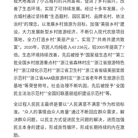
极大地推进了小古城村的共同富裕，促进了乡村振兴，改
善了生态环境，实现了可持续发展。经过十多年发展，小
古城村通过坚持着“生态靓村、园区富村、品牌名村、依法
治村”的理念，以发展乡村旅游为目标，加强“美丽乡村”建
设，大力发展新型乡村旅游经济，不断引入现代农旅项目
落地，全力打造乡村“美丽产业”，实现了“共商共建共致
富”。2020年，农民人均纯收入43 236元，较2005年提高了7
倍。生态环境持续改善，先后被授予“国家级生态村”“第三
批全国乡村旅游重点村”“浙江省森林村庄”“浙江省旅游特色
村”“浙江绿化示范村”“浙江省卫生村”“浙江省省级美丽宜居
示范村”“浙江省AAA级旅游村庄”“浙江省老年养生旅游示范
基地”等荣誉称号。社会治理不断巩固，先后被授予“全国
民主法治示范村”“全国妇联基层组织建设示范村”等。
全过程人民民主最终是要以“人民满意不满意”作为检验标
准。“众人的事情由众人商量”通过不断回应群众需求，解
决群众问题，以民主方式促进民生问题的解决，进而加强
民主本身的建设，形成良性循环，形成长期持续的内在激
励。