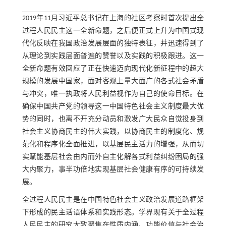
2019年11月习近平总书记在上海的社区考察时首次提出全
过程人民民主这一全新命题，之后便正式上升为中国式现
代化反映在我国政治发展层面的独特表征，并迅速得到了
从理论到实践层面普遍的赞誉以及实践的积极跟进。这一
全新命题有效回应了正在快速迈向现代化新征程中的超大
规模的发展中国家，面对客观上量大面广的各式社会矛盾
与冲突，唯一执政将人民利益视作为自己的使命目标。在
确保中国共产党的领导这一中国特色社会主义制度最大优
势的同时，也离不开充分动员和激发广大民众自觉投身到
社会主义协商民主的伟大实践，以协商民主的制度化、规
范化和程序化全面推进，以基层民主活力的增强，从而切
实赋能基层社会由内而外自主化解各式利益纠纷困局的强
大内聚力，事半功倍地实现基层社会健康有序的可持续发
展。
全过程人民民主是在中国特色社会主义政治发展道路框架
下形成的民主话语体系和实践形态。学界现有关于全过程
人民民主的研究大致聚焦在性质内涵、功能价值与社会治