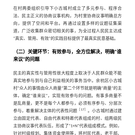
在村两委组织引导下小古城村成立了多元参与、程序合
法、民主正义的协商议事机构，为村里协商议事明确总方
向，提供了空间和平台。再通过设置多样的议题征集渠
道，广泛收集群众密切相关的事，为全过程人民民主达成
“真实、管用、有效”的实践目标提供了最真实民意基础。
（二）关键环节：有效参与，全方位解决，明确“谁
来议”的问题
民主的真实性与管用性很大程度上取决于人民群众能不能
真实地参与到与自己利益相关的事务当中。余杭区小古城
村“众人的事情由众人商量”第二个环节就是明确“商量”的主
体，确定“谁来议”，实现有效参与的问题。有事多商量不
是乱商量，更不是每个人都参与，必须有序参与、分层次
［
17
］
参与，着重解决主体的代表性问题
。小古城村通过建
立由固定代表、自由代表和特邀代表组成的村、组两级民
主协商议事代表队伍，形成了“1+N”代表组成模式。例如，
针对村级规划、集体资金使用等，将村民代表、老干部、