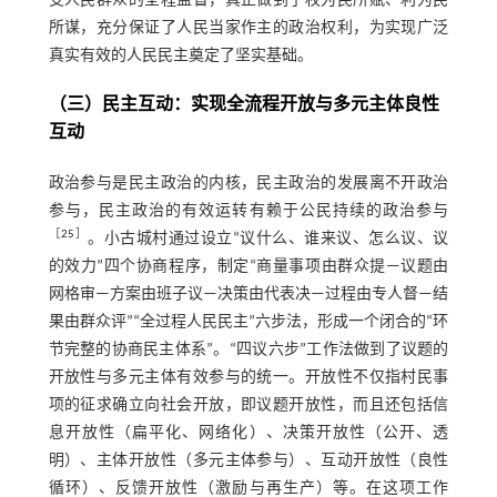
受人民群众的全程监督，真正做到了权为民所赋、利为民
所谋，充分保证了人民当家作主的政治权利，为实现广泛
真实有效的人民民主奠定了坚实基础。
（三）民主互动：实现全流程开放与多元主体良性
互动
政治参与是民主政治的内核，民主政治的发展离不开政治
参与，民主政治的有效运转有赖于公民持续的政治参与
［
25
］
。小古城村通过设立“议什么、谁来议、怎么议、议
的效力”四个协商程序，制定“商量事项由群众提—议题由
网格审—方案由班子议—决策由代表决—过程由专人督—结
果由群众评”“全过程人民民主”六步法，形成一个闭合的“环
节完整的协商民主体系”。“四议六步”工作法做到了议题的
开放性与多元主体有效参与的统一。开放性不仅指村民事
项的征求确立向社会开放，即议题开放性，而且还包括信
息开放性（扁平化、网络化）、决策开放性（公开、透
明）、主体开放性（多元主体参与）、互动开放性（良性
循环）、反馈开放性（激励与再生产）等。在这项工作