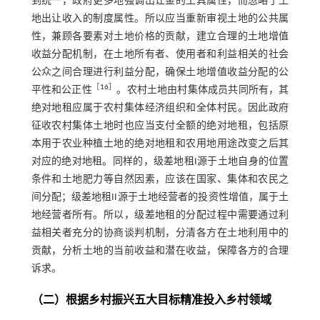
到统一，政府更多地强调出让金的工具属性，而忽略了土
地出让收入的制度属性。所以应当重新审视土地的公共属
性，兼顾各要素对土地价格的贡献，建立合理的土地增值
收益分配机制，在土地所有者、使用者和利益相关的社会
公众之间合理进行利益分配，确保土地增值收益分配的公
［
16
］
平性和公正性
。农村土地由村集体成员共同所有，其
绝对地租应属于农村集体经济组织和全体村民。因此政府
征收农村集体土地时也应当支付全额的绝对地租，包括原
本用于农业种植土地的绝对地租和农用地用途改变之后其
对应的绝对地租。同样的，级差地租I源于土地自身的位置
条件和土地肥力等自然因素，应该在国家、集体和农民之
间分配；级差地租II源于土地经营者的投资性增值，属于土
地经营者所有。所以，级差地租的分配过程中需要通过利
益相关者充分的协商谈判机制，分清各方在土地利用中的
贡献，分析土地的当前收益和潜在收益，保障各方的合理
诉求。
（二）根据乡村振兴五大目标精准投入乡村领域