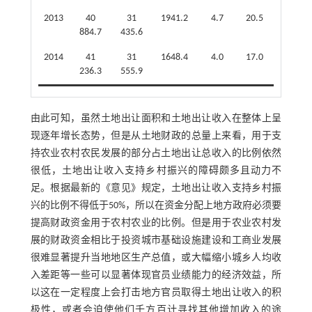
2013
40
31
1941.2
4.7
20.5
884.7
435.6
2014
41
31
1648.4
4.0
17.0
236.3
555.9
由此可知，虽然土地出让面积和土地出让收入在整体上呈
现逐年增长态势，但是从土地财政的总量上来看，用于支
持农业农村农民发展的部分占土地出让总收入的比例依然
很低，土地出让收入支持乡村振兴的障碍颇多且动力不
足。根据最新的《意见》规定，土地出让收入支持乡村振
兴的比例不得低于50%，所以在资金分配上地方政府必须要
提高财政资金用于农村农业的比例。但是用于农业农村发
展的财政资金相比于投资城市基础设施建设和工商业发展
很难显著提升当地地区生产总值，或大幅缩小城乡人均收
入差距等一些可以显著体现官员业绩能力的经济效益，所
以这在一定程度上会打击地方官员取得土地出让收入的积
极性，或者会迫使他们千方百计寻找其他增加收入的途