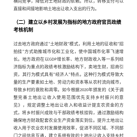
横向竞争，降低对土地财政的依赖。所以，转移支付可以
直接和间接地影响土地出让收入支出的行为。
（二）建立以乡村发展为指标的地方政府官员政绩
考核机制
过去地方政府通过“土地财政”模式，利用土地的征收和“招
拍挂”方式助推城市化和工业化，使中国城市化率飞速增
长。地方政府在以GDP增长率、地方财政收入等一系列经
济指标为重点的政绩考核激励结构下，卖地生财，招商引
资，其行为模式具有“经济人”特点。这种行为模式导致大
量的生产要素如土地、劳动力和资本等从农村流向城市，
导致乡村的衰败和凋零。如今根据2020年颁发的《关于调
整完善土地出让收入使用范围优先支持乡村振兴的意
见》，规定调整土地出让收入和收益计提支农资金的方
式，将乡村振兴成效与干部政绩考核挂钩，通过激励结构
确保地方财政配套农业生产资金落实到位。提升土地出让
收入用于农业农村发展使用效率，促进不同区域、不同部
门之间信息互通，建立系统有效的土地出让收入支持乡村