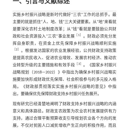
一、引言与文献综述
实施乡村振兴战略是新时代做好“三农”工作的总抓手。最
主要的就是抓住“人、地、钱”三大关键要素。从“地”来看就
是要深化农村土地制度改革；从“钱”看就是要鼓励公共财
［
1
］
政和社会资源投入“三农”事业发展
。财政必须充分发
挥自身职责，在资金上优先保障乡村振兴战略顺利实施
［
2
］
。根据发达国家的农业发展经验，公共财政支持政策
是提高农民收入、促进农业增效、发展农村经济、推动农
［
3
］
业转型升级的主要措施和有效手段
。《国家乡村振兴
战略规划（2018—2022）》中指出为确保乡村振兴战略实
施要加快形成财政优先保障、社会积极参与的多元投入格
局。《财政部贯彻落实实施乡村振兴战略的意见》中指
出，要确保优先保障财政支持乡村振兴任务展开。
现有研究已经清楚地阐明了财政支持乡村振兴战略的内涵
意义和具体路径。财政支农政策为农业农村发展提供有力
支持，通过合理平衡预算收支引导规划农业各个方向的发
展，不仅对贫困人口减贫增收产生正向的积极作用，而且