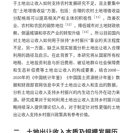
于土地出让收入如何支持农村发展研究不足，且主要集中
在“土地增值收益”方面，包括：合理的农村土地增值收益
［
11
］
分配格局可以提高相关产权主体的积极性
，改善农
［
12
］
业、农村和农民的弱势地位
，降低城市对土地财政依
［
13
］
赖，倒逼城镇和非农产业的转型升级
。所以目前国内
对土地出让收入如何用于扶持“乡村振兴”事业的关注程度
不足，另一方面，缺乏从现实层面分析土地出让收入合理
利用的路径及启示。在此背景下，本研究将从国家所有权
地租、土地投资利息与折旧费用、被征地群众社会保障费
和生态补偿费等土地出让收入的构成要素，结合2008—
2020年的《中国统计年鉴》《中国国土资源统计年鉴》数
据和财政部官网信息中关于土地出让收入和支出的数据，
分析土地出让收入支持乡村振兴的内生动力与外在动力来
源。研究成果对于如何利用土地出让收入支持乡村振兴战
略持续深入提供理论切入点，对于制定针对性更强的土地
出让收入支持乡村振兴政策具有参考价值。
二、土地出让收入本质及规模发展历