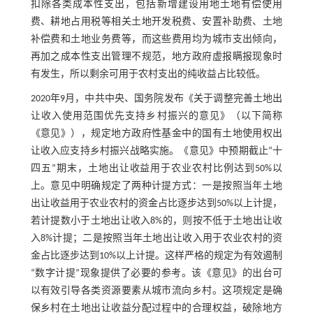
扣除各类成本性支出，包括新增建设用地土地有偿使用
费、耕地占用税等相关土地开发税费、安置补助费、土地
补偿费和土地业务费等，而这些费用均为城市支出倾向，
再加之成本性支出管理不规范，地方政府虚报瞒报现象时
有发生，所以剩余可用于农村支出的纯收益占比较低。
2020年9月，中共中央、国务院发布《关于调整完善土地出
让收入使用范围优先支持乡村振兴的意见》（以下简称
《意见》），规定地方政府性基金中的国有土地使用权出
让收入应支持乡村振兴战略实施。《意见》中预期截止“十
四五”期末，土地出让收益用于农业农村比例达到50%以
上。意见中明确规定了两种计提方式：一是按照当年土地
出让收益用于农业农村的资金占比逐步达到50%以上计提，
若计提数小于土地出让收入8%的，则按不低于土地出让收
入8%计提；二是按照当年土地出让收入用于农业农村的资
金占比逐步达到10%以上计提。这样严格的规定为有效遏制
“数字计提”现象提供了必要的参考。该《意见》的出台可
以有效引导各类资源要素从城市流向乡村。这项规定是确
保乡村在土地出让收益分配过程中的合理权益，破除地方