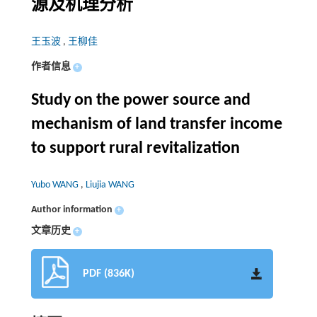
源及机理分析
王玉波
,
王柳佳
作者信息
+
Study on the power source and
mechanism of land transfer income
to support rural revitalization
Yubo WANG
,
Liujia WANG
Author information
+
文章历史
+
PDF (836K)