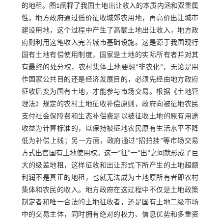
的地租。
图1
阐释了我国土地出让收入的本质内涵和双重属
性。地方政府通过低价征收城郊农用地，再高价出让城市
建设用地，这个过程中产生了高额土地出让收入，地方政
府则利用这笔收入完善城市基础设施。这是源于我国现行
国有土地有偿使用制度，国家是土地的实际所有者并对其
有最终的处分权，农村集体土地要想“非农化”，无论是用
作国家公共目的还是经济发展目的，必须先经由地方政府
征收后变为国有土地，才能参与市场交易。根据《土地管
理法》规定的农村土地征收补偿原则，政府向被征地农民
支付社会保障费和生态补偿费是以被征收土地的原有用途
收益为计算标准的，以保持被征地农民原有生活水平不降
低为补偿上线；另一方面，政府通过“招拍挂”等市场交易
方式出售国有土地使用权。这一“征”一“出”之间就形成了巨
大的级差地租，这样征收和出让形式下所产生的土地超额
利润不是真正的地租，也就无法成为土地原所有者即农村
集体和农民的收入。地方政府在这过程中不仅是土地政策
制定者和唯一合法的土地征收者，还是国有土地二级市场
中的交易主体，同时拥有绝对的权力、信息优势和多重资