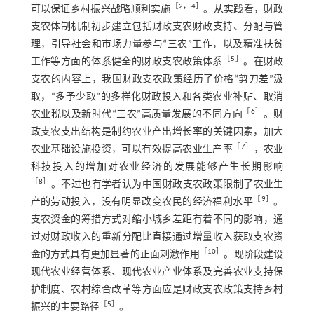
［
2
，
4
］
可以保证乡村振兴战略顺利实施
。从实践看，财政
支农体制机制初步建立包括财政支农财政支持、分配与管
理，引导社会和市场力量参与“三农”工作，以及精准扶贫
［
5
］
工作等方面的体系健全的财政支农政策体系
。在财政
支农的内容上，我国财政支农政策经历了价格“剪刀差”汲
取，“多予少取”的多样化财政投入和各类农业补贴、取消
［
6
］
农业税以及新时代“三农”高质量发展的不同方向
。财
政支农支出结构是制约农业产出增长率的关键因素，加大
［
7
］
农业基础设施投资，可以有效提高农业生产率
，农业
科技投入的增加对农业经济的发展能够产生长期影响
［
8
］
。不过也有学者认为中国财政支农政策限制了农业生
［
9
］
产的劳动投入，没有明显改变农民的经济福利水平
。
支农资金的筹措方式对缩小城乡差距有着不同的影响，通
过对财政收入的重新分配比直接通过增量收入获取支农资
［
10
］
金的方式具有更加显著的正面刺激作用
。现阶段建设
现代农业经营体系、现代农业产业体系及完善农业支持保
护制度、农村综合改革等方面应是财政支农政策支持乡村
［
5
］
振兴的主要路径
。