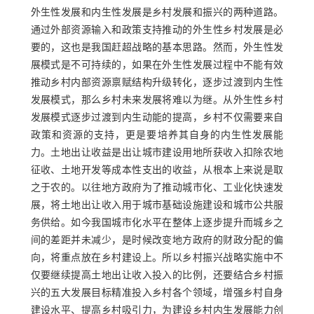
外生性发展和内生性发展是乡村发展和振兴的两种道路。
通过外部资源输入和政策支持推动的外生性乡村发展是必
要的，这也是我国赶超战略的基本思路。然而，外生性发
展模式是不可持续的，如果在外生性发展过程中不能有效
推动乡村内部资源禀赋结构升级转化，逐步过渡到内生性
发展模式，那么乡村未来发展将难以为继。从外生性乡村
发展模式逐步过渡到内生动能的提高，乡村不仅需要来自
政策和资源的支持，更是要培养其自身的内生性发展能
力。土地出让收益是出让城市建设用地所获收入扣除农地
征收、土地开发等成本性支出的收益，从根本上来说是取
之于农的。以往地方政府为了推动城市化、工业化快速发
展，将土地出让收入用于城市基础设施建设和城市公共服
务供给。如今我国城市化水平在整体上逐步提升而城乡之
间的差距并未减少，是时候改变地方政府的财政分配的偏
向，将重点放在乡村建设上。所以乡村振兴战略实施中不
仅要继续提高土地出让收入投入的比例，还要结合乡村振
兴的五大发展目标精准投入乡村各个领域，增强乡村自身
建设水平、提高乡村吸引力，为建设乡村内生发展能力创