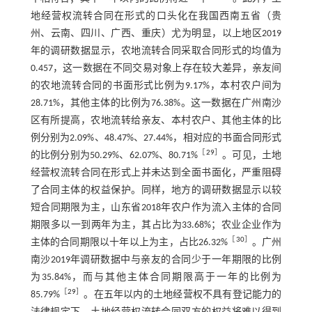
地经营权流转合同在形式的口头化在我国西南五省（贵
州、云南、四川、广西、重庆）尤为明显，以上地区2019
年的调研数据显示，农地流转合同采取合同形式的均值为
0.457，这一数据在不同交易对象上存在较大差异，亲友间
的农地流转合同的书面形式比例为9.17%，本村农户间为
28.71%，其他主体的比例为76.38%。这一数据在广州南沙
区有所提高，农地流转给亲友、本村农户、其他主体的比
例分别为2.09%、48.47%、27.44%，相对应的书面合同形式
［
29
］
的比例分别为50.29%、62.07%、80.71%
。可见，土地
经营权流转合同在形式上并未达到全面书面化，严重阻碍
了合同主体的权益保护。同样，地方的调研数据显示以较
短合同期限为主，山东省2018年农户作为流入主体的合同
期限多以一到两年为主，其占比为33.68%；农业企业作为
［
30
］
主体的合同期限以十年以上为主，占比26.32%
。广州
南沙2019年调研数据中与亲友的合同少于一年期限的比例
为35.84%，而与其他主体合同期限高于一年的比例为
［
29
］
85.79%
。在五年以内的土地经营权不具有登记能力的