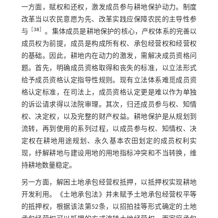
一方面，赋权和还权，激发成员参与耕地保护动力。制度
改革当以农民意愿为先、改革实践应保障农民的主导性参
［
38
］
与
。集体成员是耕地保护的核心，产权体系的完善以
成员权为前提，成员是构成所有权、承包经营权和经营权
的基础。因此，耕地内在动力的激发，需解决成员资格问
题。首先，明确成员资格取得和丧失的标准，以立法形式
给予成员资格认定指导性规则。现有立法体系难觅成员资
格认定标准，在司法上，成员资格认定更是难以作为单独
的诉讼请求得以法院审理。其次，归还成员参与权、知情
权、决定权，以及完整的财产权益。耕地保护是从规划到
流转，再到使用的系列过程，以成员参与权、知情权、决
定权在耕地用途规划、永久基本农田划定的成员权利实
现，纾解耕地与建设用地的用地指标冲突和不当转换，维
持耕地数量稳定。
另一方面，解困土地承包经营权抵押，以抵押权实现耕地
开发利用。《土地承包法》并未赋予土地承包经营权平等
的抵押权，根据该法第52条，以招拍挂等形式确定的土地