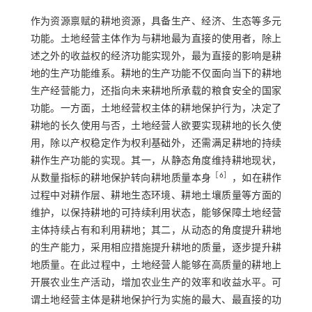
作为资源禀赋的耕地资源，具备生产、经济、生态等多元
功能。土地经营主体作为与耕地最为直接的使用者，除上
述之外的收益权的经济功能实现外，最为直接的影响是耕
地的生产功能维系。耕地的生产功能不仅面向当下的耕地
生产经营能力，还指向未来耕地所承载的粮食安全的国家
功能。一方面，土地经营权主体的耕地保护行为，决定了
耕地的长久使用与否，土地经营人欲要实现耕地的长久使
用，除以产权稳定作为权利基础外，还需满足耕地的持续
耕作生产功能的实现。其一，从静态角度维持耕地现状，
［
6
］
从数量指标的耕地保护转向耕地质量本身
，如在耕作
过程中对耕作层、耕地生态环境、耕地土壤质量等方面的
维护，以保持耕地的可持续利用状态，能够保障土地经营
主体持续占有和利用耕地；其二，从动态的角度提升耕地
的生产能力，采用相应措施提升耕地的质量，逐步提升耕
地质量。在此过程中，土地经营人能够在高质量的耕地上
开展农业生产活动，增加农业生产的效率和收益水平。可
谓土地经营主体是耕地保护行为实施的最大、最直接的功