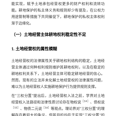
能实现，赋予土地承包经营权更多的财产权利和流转功
能。耕地保护的私主体义务和规则却少有提及，在公权力
用途管制等措施下共同催促下，耕地保护的私权主体权利
渐于边缘化。
（一）土地经营主体耕地权利稳定性不足
1. 土地经营权的属性模糊
土地经营权的法律属性关乎耕地权利结构的稳定，土地经
营主体通过何种权利规则维护其耕地权利，以及在稳定的
耕地权利关系下，土地经营主体可稳定耕地经营的信心。
然而，现有的立法并未化解土地经营权的法律属性问题，
难以为土地经营权人实施耕地保护行为提供规则支撑。
在“三权分置”提出后，土地经营权入法之前，学界对土地
［
14
］
经营权入法路径和法律性质讨论存在物权说
、债权说
［
15
］
［
16
］
、物债二元说
等观点。理论界对“三权分置”的理
解存在着较大的争议，但其目的均在于实现“三权分置”的