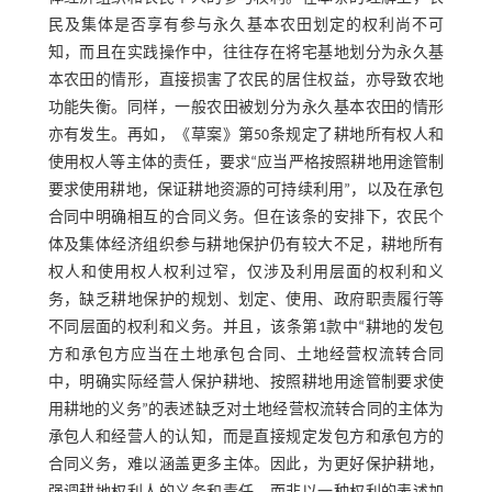
民及集体是否享有参与永久基本农田划定的权利尚不可
知，而且在实践操作中，往往存在将宅基地划分为永久基
本农田的情形，直接损害了农民的居住权益，亦导致农地
功能失衡。同样，一般农田被划分为永久基本农田的情形
亦有发生。再如，《草案》第50条规定了耕地所有权人和
使用权人等主体的责任，要求“应当严格按照耕地用途管制
要求使用耕地，保证耕地资源的可持续利用”，以及在承包
合同中明确相互的合同义务。但在该条的安排下，农民个
体及集体经济组织参与耕地保护仍有较大不足，耕地所有
权人和使用权人权利过窄，仅涉及利用层面的权利和义
务，缺乏耕地保护的规划、划定、使用、政府职责履行等
不同层面的权利和义务。并且，该条第1款中“耕地的发包
方和承包方应当在土地承包合同、土地经营权流转合同
中，明确实际经营人保护耕地、按照耕地用途管制要求使
用耕地的义务”的表述缺乏对土地经营权流转合同的主体为
承包人和经营人的认知，而是直接规定发包方和承包方的
合同义务，难以涵盖更多主体。因此，为更好保护耕地，