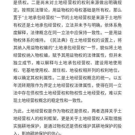
是债权。二是尚未对土地经营权的权利来源做出明确规
定。按照民法理论，用益物权的母权基础是所有权，那么
置于“土地承包经营权”一节的土地经营权是来源于土地所
有权还是土地承包经营权，立法并未予与明确。依体系角
度解释，法律概念在同一立法中应保持一致性。一是用益
物权体系的维持。《民法典》在土地经营权的设置上，将
其纳入用益物权编的“土地承包经营权”一节，貌似将土地
经营权纳入物权编，赋予其用益物权的法律属性，但并未
独立成节，难以解释与土地承包经营权、建设用地使用
权、宅基地使用权、居住权、地役权相并列的权利地位，
难以确定其权利属性。二是土地经营权概念的统一。以五
年流转期限作为界定土地经营权法律属性，使得在同一立
法中存在债权性土地经营权和物权性土地经营权，难以实
现土地经营权概念的稳定性和一致性。
为此，土地经营权是作为物权还是债权，两者选择关乎土
地经营权人的权利框架，更是关乎土地经营权人采取措施
实施耕地保护，是通过物权还是债权维护其耕地保护的投
入，影响耕地保护的信心。