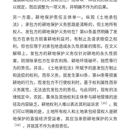
强调耕地权利人的义务和责任，而非以一种权利的表述加
以规定，而应调整为一项义务，并明确不作为的后果。
另一方面，耕地保护责任主体单一。纵观《土地承包
法》，承包方的耕地保护义务思路是清晰的，但土地所有
权人、发包方的耕地保护义务何在？第63条虽然明确了发
包方在承包方损害耕地利益时，有制止及请求赔偿之权
利，但也仅限于对承包地造成永久性损害的情形。在文义
解释上，发包方的耕地保护义务仅针对耕地的永久性损
害，则排除承包方在非农利用、耕地环境破坏、抛荒等行
为的责任。并且，《土地承包法》所赋予的是发包方制止
和追偿的权利，而非义务，就发生第63条、第64条等损害
耕地的行为，而发包方不行使权利时，基于权利属性而非
义务属性，无法追究发包方的责任。与此同时，现有的法
律规定中，农民、集体及其他权利主体参与耕地管理的途
［
35
］
径及内容缺乏，耕地权利人难以表达其利益诉求
。我
们可以明确的是，土地所有权人和土地承包经营权人是耕
地保护的直接经济受益者，其应当承担耕地保护的义务
［
36
］
，并就其不作为承担责任。