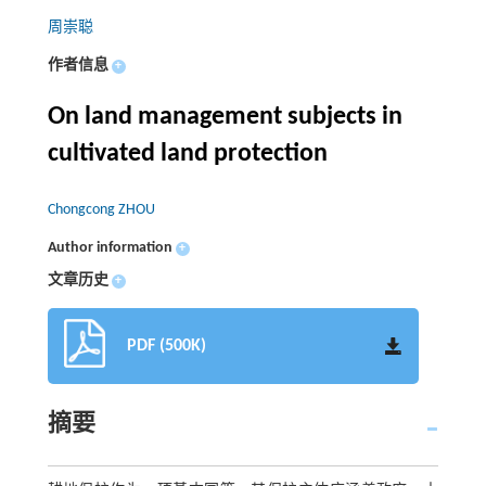
周崇聪
作者信息
+
On land management subjects in
cultivated land protection
Chongcong ZHOU
Author information
+
文章历史
+
PDF (500K)
摘要