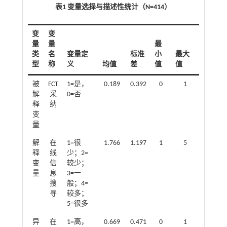
表1 变量选择与描述性统计（N=414）
变
变
量
量
最
类
名
变量定
标准
小
最大
型
称
义
均值
差
值
值
被
FCT
1=是，
0.189
0.392
0
1
解
采
0=否
释
纳
变
量
解
在
1=很
1.766
1.197
1
5
释
线
少；2=
变
信
较少；
量
息
3=一
搜
般；4=
寻
较多；
5=很多
异
在
1=高，
0.669
0.471
0
1