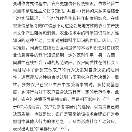
变耕作方式过程中，农户更加信任传统知识，依靠经验主
义而不是理性主义获取知识。并且FCT具体的采纳需要结合
当地实际情况，与当地气候条件和耕作制度相结合。在线
农业信息搜寻的FCT信息不可避免会与地方性的农业生产技
术文化产生阻抗和消解。农业技术中的科学知识与地方性
知识的这种互动，会相对削弱科学知识的作用。因此，可
以推测，同质性在线社会互动提供的本地知识会对在线农
业信息搜寻的科学知识起到一定的甄别作用。另一方面，
同质性在线社会互动的规范效应。农户同质性在线社会互
动过程中了解到其他农户的行为决策对自身决策的适用
性，进而遵从这种约束以达到与周围农户行为决策的一致
性。多数农户在农业生产中接受新事物时，多持观望态
度，乡邻行为对于农户自身决策具有一定的示范作用。此
［
26
］
时，农户的决策不再是独立的，而是相互影响的
。对
于FCT采纳而言，农户会参考邻居们的选择，以提高自己的
决策质量。也就是说，农户是否采纳该技术会建立在对参
照组中其他人行为的预期之上，从而形成社会互动效应，
［
27
］
表现出明显的“羊群行为”
。