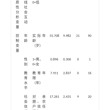
质
线
0=低
性
社
分
会
析
互
变
动
量
控
年
实际年
55.708
9.982
21
90
制
龄
龄
变
（岁）
量
性
1=男，
0.896
0.306
0
1
别
0=女
教
教育年
7.911
2.837
0
16
育
限
水
（年）
平
社
对亲
17.261
2.431
9
20
会
朋、农
信
户信任