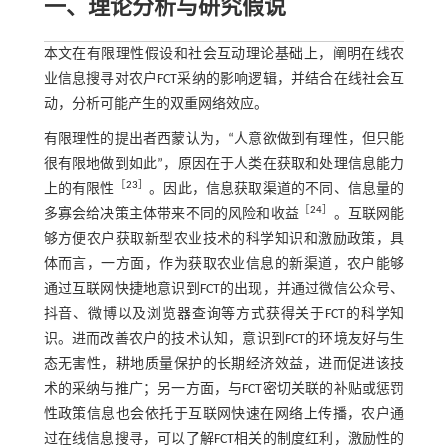
一、理论分析与研究假说
本文在有限理性假设和社会互动理论基础上，阐明在线农
业信息搜寻对农户FCT采纳的影响逻辑，并结合在线社会互
动，分析可能产生的双重网络效应。
有限理性的提出者西蒙认为，“人意欲做到有理性，但只能
很有限地做到如此”，原因在于人类在获取和处理信息能力
［
23
］
上的有限性
。因此，信息获取渠道的不同、信息量的
［
24
］
多寡会给决策主体带来不同的风险和收益
。互联网能
够方便农户获取新型农业技术的科学知识和激励政策，具
体而言，一方面，作为获取农业信息的新渠道，农户能够
通过互联网快捷地意识到FCT的出现，并通过微信公众号、
抖音、微博以及浏览器查询等方式获得关于FCT的科学知
识。进而改善农户的技术认知，意识到FCT的环境友好与生
态无害性，耕地质量保护的长期经济效益，进而促进该技
术的采纳与推广；另一方面，与FCT密切关联的补贴或惩罚
性政策信息也会依托于互联网快速在网络上传播，农户通
过在线信息搜寻，可以了解FCT相关的制度红利，激励性的