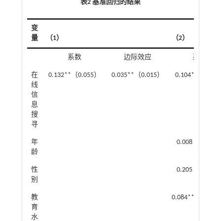
表2 基准回归的结果
变
量
（1）
（2）
系数
边际效应
系数
在
0.132**（0.055）
0.035**（0.015）
0.104*（0.061
线
信
息
搜
寻
年
0.008（0.008
龄
性
0.205（0.264
别
教
0.084***（0.02
育
水