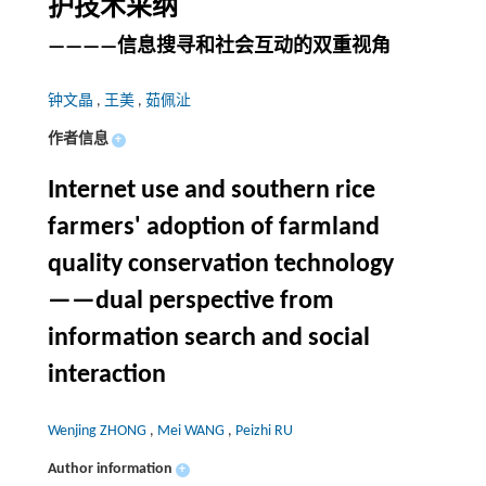
护技术采纳
————信息搜寻和社会互动的双重视角
钟文晶
,
王美
,
茹佩沚
作者信息
+
Internet use and southern rice
farmers' adoption of farmland
quality conservation technology
——dual perspective from
information search and social
interaction
Wenjing ZHONG
,
Mei WANG
,
Peizhi RU
Author information
+