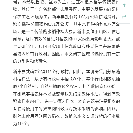
候，地形以丘陵、盆地为主，适宜种植水稻等传统农作
物，其位于广东省北部生态发展区，主要的发展方向是以
保护生态环境为主。新丰县拥有约1.03万公顷耕地资源，
粮食播种总面积约0.91万公顷，其中水稻种植约0.79万公
顷，是一个传统的水稻种植大县。新丰县位于山区，信息
闭塞，及时有效的信息对稻农的FCT采纳边际影响更大。截
至调研当年，县内已实现电信光端口和移动信号基站覆盖
县域内所有行政村。因此，本文研究区域的选择具有一定
的典型性和代表性。
新丰县共辖7个镇142个行政村。因此，本调研采用分层随
机抽样法，从所有行政村中抽取60个，每个行政村随机抽
取2个自然村，自然村抽取10名农户，共回收问卷1200份。
在剔除非稻农样本以及变量缺失的无效样本后，得到有效
稻农样本844个。进一步筛选样本，本文选题关注是稻农的
互联网使用中的双重网络效应对技术采纳的影响。因此，
剔除未使用互联网的稻农，故纳入本文实证分析的样本数
为414个。