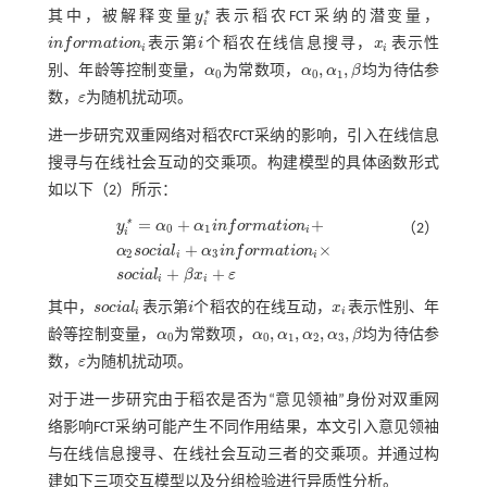
*
其中，被解释变量
y
表示稻农FCT采纳的潜变量，
y
i
*
i
i
n
f
o
r
m
a
t
i
o
n
表示第
i
个稻农在线信息搜寻，
x
表示性
i
n
f
o
r
m
a
t
o
n
i
i
x
i
i
i
,
,
别、年龄等控制变量，
α
为常数项，
α
α
β
均为待估参
α
0
α
0
,
α
1
,
β
0
0
1
数，
ε
为随机扰动项。
ε
进一步研究双重网络对稻农FCT采纳的影响，引入在线信息
搜寻与在线社会互动的交乘项。构建模型的具体函数形式
如以下（2）所示：
=
+
+
y
α
α
i
n
f
o
r
m
a
t
i
o
n
*
（2）
0
1
i
i
+
×
α
s
o
c
i
a
l
α
i
n
f
o
r
m
a
t
i
o
n
y
i
*
=
α
0
+
α
1
i
n
f
o
r
m
a
t
o
n
i
+
α
2
s
o
c
i
a
l
i
+
α
3
i
n
f
o
r
m
a
t
o
n
i
×
s
o
c
i
a
l
i
+
β
x
i
2
3
i
i
+
+
s
o
c
i
a
l
β
x
ε
i
i
其中，
s
o
c
i
a
l
表示第
i
个稻农的在线互动，
x
表示性别、年
s
o
c
i
a
l
i
i
x
i
i
i
,
,
,
,
龄等控制变量，
α
为常数项，
α
α
α
α
β
均为待估参
α
0
α
0
,
α
1
,
α
2
,
α
3
,
β
0
0
1
2
3
数，
ε
为随机扰动项。
ε
对于进一步研究由于稻农是否为“意见领袖”身份对双重网
络影响FCT采纳可能产生不同作用结果，本文引入意见领袖
与在线信息搜寻、在线社会互动三者的交乘项。并通过构
建如下三项交互模型以及分组检验进行异质性分析。