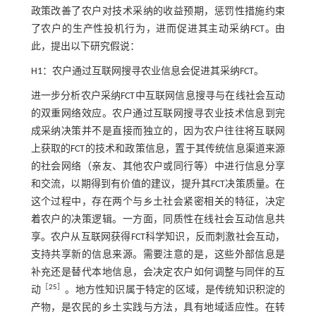
政策改善了农户对技术采纳的收益预期，惩罚性措施约束
了农户的生产性投机行为，进而促进其主动采纳FCT。由
此，提出以下研究假说：
H1：农户通过互联网搜寻农业信息会促进其采纳FCT。
进一步分析农户采纳FCT中互联网信息搜寻与在线社会互动
的双重网络效应。农户通过互联网搜寻农业技术信息到完
成采纳决策并不是直接而独立的，因为农户往往将互联网
上获取的FCT的技术和政策信息，置于其传统信息渠道来源
的社会网络（亲友、其他农户或同行等）中进行信息分享
和交流，以期得到有价值的建议，提升其FCT决策质量。在
这个过程中，存在两个与乡土社会紧密相关的特征，决定
着农户的决策逻辑。一方面，同质性在线社会互动信息共
享。农户从互联网获得FCT科学知识，反而刺激社会互动，
支持共享新的信息来源。需要注意的是，这些外部信息是
补充还是替代本地信息，会决定农户如何调整与同伴的互
［
25
］
动
。地方性知识属于特定的区域，是传统知识积淀的
产物，是农民的乡土实践与方法，具有地域适应性。在转