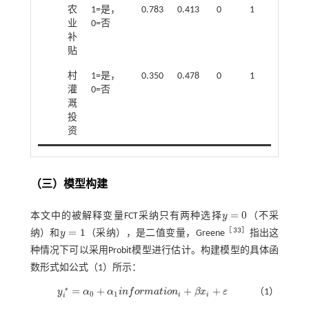
农
1=是，
0.783
0.413
0
1
业
0=否
补
贴
村
1=是，
0.350
0.478
0
1
灌
0=否
溉
投
资
（三）模型构建
=
0
本文中的被解释变量FCT采纳只有两种选择
y
（不采
y
=
0
=
1
［
33
］
纳）和
y
（采纳），是二值变量，Greene
指出这
y
=
1
种情况下可以采用Probit模型进行估计。构建模型的具体函
数形式如
公式（1）
所示：
=
+
+
+
y
α
α
i
n
f
o
r
m
a
t
i
o
n
β
x
ε
（1）
*
y
i
*
=
α
0
+
α
1
i
n
f
o
r
m
a
t
o
n
i
+
β
x
i
+
ε
0
1
i
i
i