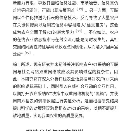
断能力有限，导致其面临信息过载、市场噪音、信息真伪
［
19
］
难辨等问题时，可能出现决策困难
。另一方面，互联
网以个性化推送为代表的信息技术，反而导致了大量农户
在关键词搜索以及浏览信息中容易陷入“信息茧房”，这会
［
21
］
成为农户全面了解FCT的最大阻力
。不仅如此，农户
的在线农业信息搜索与在线交流可能是同时发生的，其社
交圈的同质性特征容易导致观点同质化，从而陷入“回声室
［
22
］
效应”
。
综上所述，现有研究并未足够关注影响农户FCT采纳的互联
网与社会网络双重网络效应及其影响过程的复杂性。因
此，本研究将在深入分析在线农业信息搜寻对农户FCT采纳
的影响逻辑基础上，同时引入在线社会互动的交互作用，
以期打开农户采纳FCT决策中双重网络机制的“黑箱”。并使
用南方稻农的调研数据进行实证分析，进而根据研究结果
提出科学的对策建议激励稻农对FCT的采纳，以期不断提升
耕地质量，实现我国农业的高质量发展。