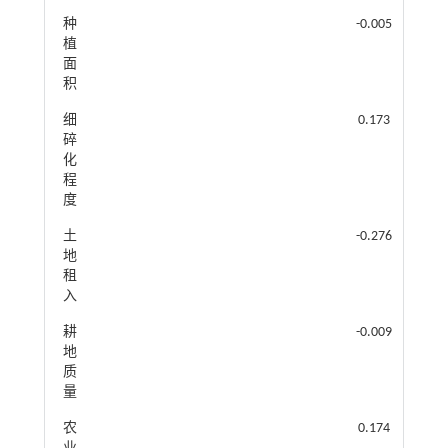
种
-0.005（0.026
植
面
积
细
0.173（0.179
碎
化
程
度
土
-0.276（0.205
地
租
入
耕
-0.009（0.189
地
质
量
农
0.174（0.186