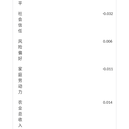
平
社
-0.032（0.030
会
信
任
风
0.006（0.063
险
偏
好
家
-0.011（0.056
庭
劳
动
力
农
0.014（0.020
业
总
收
入