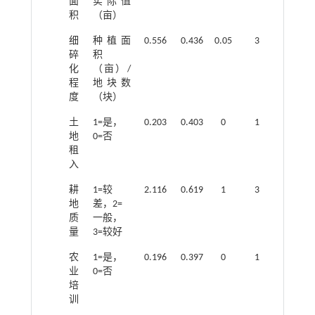
面
实际值
积
（亩）
细
种植面
0.556
0.436
0.05
3
碎
积
化
（亩）/
程
地块数
度
（块）
土
1=是，
0.203
0.403
0
1
地
0=否
租
入
耕
1=较
2.116
0.619
1
3
地
差，2=
质
一般，
量
3=较好
农
1=是，
0.196
0.397
0
1
业
0=否
培
训