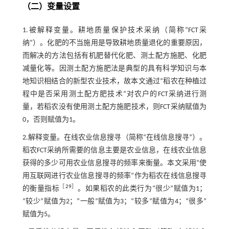
（二）变量设置
1.被解释变量。耕地质量保护技术采纳（简称“FCT采
纳”）。化肥的不当施用是导致耕地质量退化的重要原因，
而解决的方法包括有机肥替代化肥、测土配方施肥、化肥
减量化等。因测土配方施肥法是典型的具有科学知识与本
地知识相结合的新型农业技术，故本文通过“稻农在种植过
程中是否采用测土配方肥技术”对农户的FCT采纳进行测
量，若稻农没有使用测土配方施肥技术，则FCT采纳赋值为
0，否则赋值为1。
2.解释变量。在线农业信息搜寻（简称“在线信息搜寻”）。
稻农FCT采纳所需要的信息主要是农业信息，在线农业信息
获得的多少可用农业信息搜寻的频率来衡量。本文采用“使
用互联网进行农业信息搜寻的频率”作为稻农在线信息搜寻
［
29
］
的衡量指标
。如果稻农的此类行为“很少”赋值为1；
“较少”赋值为2；“一般”赋值为3；“较多”赋值为4；“很多”
赋值为5。