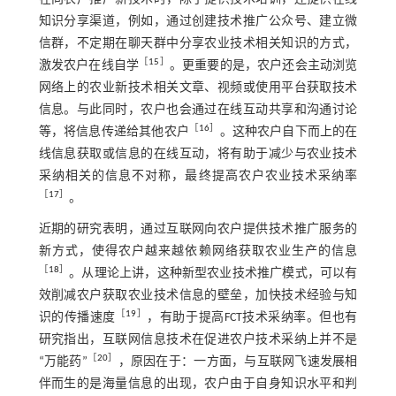
知识分享渠道，例如，通过创建技术推广公众号、建立微
信群，不定期在聊天群中分享农业技术相关知识的方式，
［
15
］
激发农户在线自学
。更重要的是，农户还会主动浏览
网络上的农业新技术相关文章、视频或使用平台获取技术
信息。与此同时，农户也会通过在线互动共享和沟通讨论
［
16
］
等，将信息传递给其他农户
。这种农户自下而上的在
线信息获取或信息的在线互动，将有助于减少与农业技术
采纳相关的信息不对称，最终提高农户农业技术采纳率
［
17
］
。
近期的研究表明，通过互联网向农户提供技术推广服务的
新方式，使得农户越来越依赖网络获取农业生产的信息
［
18
］
。从理论上讲，这种新型农业技术推广模式，可以有
效削减农户获取农业技术信息的壁垒，加快技术经验与知
［
19
］
识的传播速度
，有助于提高FCT技术采纳率。但也有
研究指出，互联网信息技术在促进农户技术采纳上并不是
［
20
］
“万能药”
，原因在于：一方面，与互联网飞速发展相
伴而生的是海量信息的出现，农户由于自身知识水平和判