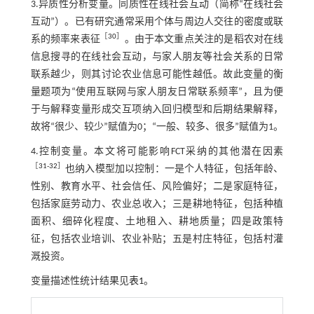
3.异质性分析变量。同质性在线社会互动（简称“在线社会
互动”）。已有研究通常采用个体与周边人交往的密度或联
［
30
］
系的频率来表征
。由于本文重点关注的是稻农对在线
信息搜寻的在线社会互动，与家人朋友等社会关系的日常
联系越少，则其讨论农业信息可能性越低。故此变量的衡
量题项为“使用互联网与家人朋友日常联系频率”，且为便
于与解释变量形成交互项纳入回归模型和后期结果解释，
故将“很少、较少”赋值为0；“一般、较多、很多”赋值为1。
4.控制变量。本文将可能影响FCT采纳的其他潜在因素
［
31
⁃
32
］
也纳入模型加以控制：一是个人特征，包括年龄、
性别、教育水平、社会信任、风险偏好；二是家庭特征，
包括家庭劳动力、农业总收入；三是耕地特征，包括种植
面积、细碎化程度、土地租入、耕地质量；四是政策特
征，包括农业培训、农业补贴；五是村庄特征，包括村灌
溉投资。
变量描述性统计结果见
表1
。