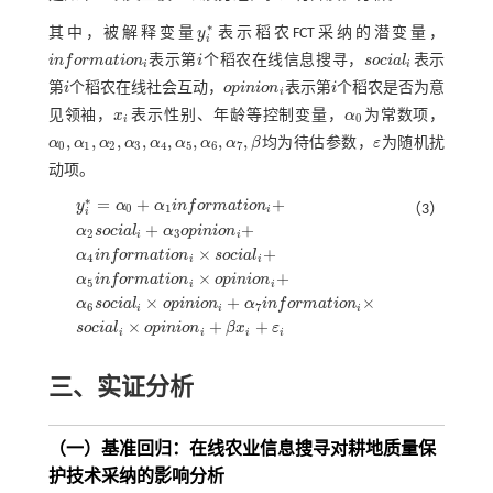
*
其中，被解释变量
y
表示稻农FCT采纳的潜变量，
y
i
*
i
i
n
f
o
r
m
a
t
i
o
n
表示第
i
个稻农在线信息搜寻，
s
o
c
i
a
l
表示
i
n
f
o
r
m
a
t
o
n
i
i
s
o
c
i
a
l
i
i
i
第
i
个稻农在线社会互动，
o
p
i
n
i
o
n
表示第
i
个稻农是否为意
i
o
p
i
n
i
o
n
i
i
i
见领袖，
x
表示性别、年龄等控制变量，
α
为常数项，
x
i
α
0
0
i
,
,
,
,
,
,
,
,
α
α
α
α
α
α
α
α
β
均为待估参数，
ε
为随机扰
α
0
,
α
1
,
α
2
,
α
3
,
α
4
,
α
5
,
α
6
,
α
7
,
β
ε
0
1
2
3
4
5
6
7
动项。
=
+
+
*
y
α
α
i
n
f
o
r
m
a
t
i
o
n
（3）
0
1
i
i
+
+
α
s
o
c
i
a
l
α
o
p
i
n
i
o
n
2
3
i
i
×
+
α
i
n
f
o
r
m
a
t
i
o
n
s
o
c
i
a
l
4
i
i
y
i
*
=
α
0
+
α
1
i
n
f
o
r
m
a
t
o
n
i
+
α
2
s
o
c
i
a
l
i
+
α
3
o
p
i
n
i
o
n
i
+
α
4
i
n
f
o
r
m
a
t
o
n
i
×
s
o
c
i
a
l
×
+
α
i
n
f
o
r
m
a
t
i
o
n
o
p
i
n
i
o
n
5
i
i
×
+
×
α
s
o
c
i
a
l
o
p
i
n
i
o
n
α
i
n
f
o
r
m
a
t
i
o
n
6
7
i
i
i
×
+
+
s
o
c
i
a
l
o
p
i
n
i
o
n
β
x
ε
i
i
i
i
三、实证分析
（一）基准回归：在线农业信息搜寻对耕地质量保
护技术采纳的影响分析