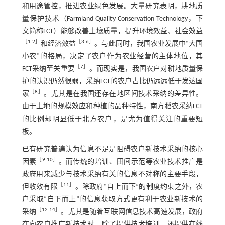
和用途管控，推进农业绿色发展。大量研究表明，耕地质
量保护技术（Farmland Quality Conservation Technology，下
文简称FCT）能够改善土壤质量，提升环境效益、社会效益
［
1
⁃
2
］
［
3
⁃
6
］
和经济效益
。与此同时，我国农业发展中“大国
小农”的格局，决定了农户作为农业经营的主体地位，其
［
7
］
FCT采纳至关重要
。而现实是，我国农户对耕地质量保
护的认识仍然很弱，采纳FCT的农户占比仍远远低于发达国
［
8
］
家
。尤其是在我国还存在地区间技术采纳的差异性。
由于土地的规模效应和种植的品种特性，南方稻农采纳FCT
的比例却明显低于北方农户，是尤为值得关注的重要短
板。
已有研究普遍认为信息不足是阻碍农户新技术采纳的核心
［
9
⁃
10
］
因素
。而传统的培训、田间示范等农业技术推广是
政府用来减少与技术采纳有关的信息不对称的主要手段，
［
11
］
但收效有限
。除政府“自上而下”的制度约束之外，农
户采取“自下而上”的信息获取方式更有利于农业新技术的
［
12
⁃
14
］
采纳
。尤其是随着互联网信息技术高速发展，政府
在向农户推广新技术时，除了提供技术培训，还提供在线