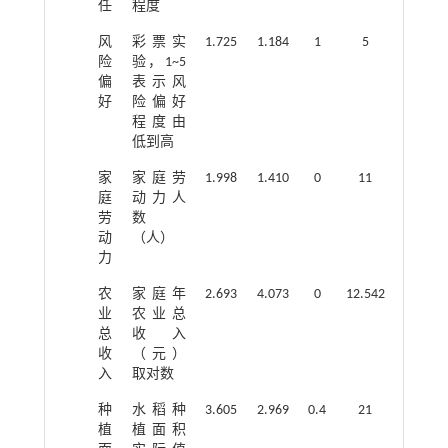
任
程度
风
彩票实
1.725
1.184
1
5
险
验，1~5
偏
表示风
好
险偏好
程度由
低到高
家
家庭劳
1.998
1.410
0
11
庭
动力人
劳
数
动
（人）
力
农
家庭年
2.693
4.073
0
12.542
业
农业总
总
收入
收
（元）
入
取对数
种
水稻种
3.605
2.969
0.4
21
植
植面积