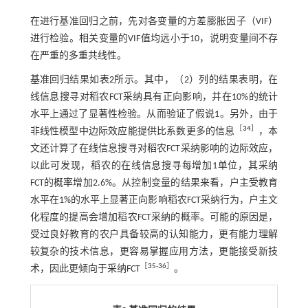
在进行基准回归之前，先对各变量的方差膨胀因子（VIF）
进行检验。相关变量的VIF值均远小于10，说明变量间不存
在严重的多重共线性。
基准回归结果如
表2
所示。其中，（2）列的结果表明，在
线信息搜寻对稻农FCT采纳具有正向影响，并在10%的统计
水平上通过了显著性检验。从而验证了假说1。另外，由于
［
34
］
非线性模型中边际效应能提供比系数更多的信息
，本
文还计算了在线信息搜寻对稻农FCT采纳影响的边际效应，
以此可发现，稻农的在线信息搜寻每增加1单位，其采纳
FCT的概率增加2.6%。从控制变量的结果来看，户主受教育
水平在1%的水平上显著正向影响稻农FCT采纳行为，户主文
化程度的提高会增加稻农FCT采纳的概率。可能的原因是，
受过良好教育的农户具备较高的认知能力，更有能力理解
较复杂的技术信息，更容易掌握应用方法，更能接受新技
［
35
⁃
36
］
术，因此更倾向于采纳FCT
。