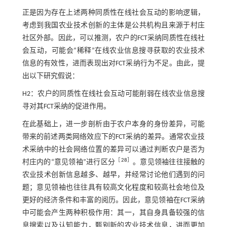
正是因为存在上述两种同质性在线社会互动的影响逻辑，
考虑到我国农业技术创新的主体是公共机构且来源于村庄
社区外部。因此，可以推测，农户的FCT采纳同质性在线社
会互动，可能会“稀释”在线农业信息搜寻获取的农业技术
信息的有效性，进而表现出对FCT采纳行为不足。由此，提
出以下研究假说：
H2：农户的同质性在线社会互动可能削弱在线农业信息搜
寻对其FCT采纳的促进作用。
在此基础上，进一步剖析由于农户本身的身份差异，可能
带来的前述两类网络效应下的FCT采纳的差异。通常农业技
术采纳中的社会网络位置的差异可以通过判断农户是否为
［
28
］
村庄内的“意见领袖”进行区分
。意见领袖往往接触的
农业技术创新信息越多、越早，并经常讨论他们遇到的问
题；意见领袖也往往具有较高文化程度和较高社会地位及
更好的经济条件和丰富的阅历。因此，意见领袖在FCT采纳
中可能会产生两种积极作用：其一，其自身具备较强的信
息搜索以及认知能力，甄别新的农业技术信息，进而更加