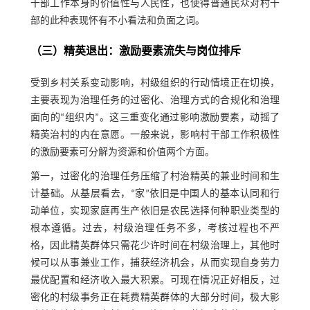
干部工作本身的价值性与人民性，也使得普通民众对村干
部的此种表现怀有不小看法和负面之词。
（三）精英退出：激励要素流失与岗位排斥
受到乡村关系变动影响，村级组织的行动情境正在切换，
主要表现为治理任务的过密化、治理方式的合规化和治理
面向的“组织内”。这三重变化通过影响激励要素，动摇了
精英治村的内在意愿。一般来说，影响村干部工作积极性
的激励要素可分解为资源和价值两个方面。
第一，过密化的治理任务压缩了村治精英的兼业时间和生
计基础。从基层看去，“家”依旧是中国人的基本认同和行
动单位，实现家庭再生产依旧是农民选择何种职业类型的
根本遵循。过去，村级治理任务不多，考核过程也不严
格，因此精英群体只需花少许时间在村级治理上，其他时
候可以从事兼业工作，捕获经济机会，从而实现自身劳力
最优配置和经济收入最大积累。可现在情况正好相反，过
密化的村级事务正在耗费精英群体的大部分时间，极大影