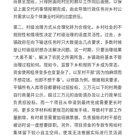
班甚至加班，只得把面向村庄的群众工作向后面拖，以保
证上面交代的事情按期完成，由此导致行政任务对乡村公
共需求以及个体兼业时间的过度挤压。
第二，村级治理方式从合理化转为合规化。乡村社会的不
规则性和情境性决定了村级治理的适度灵活性。过去，乡
镇政府在向下输送任务时只大致提出几点要求，多数时候
是让村级组织想办法解决问题。这一时期，只要治理结果
“大差不差”，解决了农民之所需所急，乡镇政府基本不管
治理过程如何。现如今，监督下乡和规则下乡成为常态，
资金使用程序变多也变复杂了，以至村干部“因为怕麻烦而
不想花钱，也即不想干事”。以修路为例，根据相关要求，
平镇所有入库项目都要经过招投标，三万元以下的村两委
自行商量并公示，超过三万元的由街道办及以上行政单位
负责招投标。而一个项目从申请到最终完成需要更长时
间、更多文字材料和更规范的报账手续，导致村干部工作
量剧增，有时甚至需要加班搞票据，负责报账的村干部在
被访时说一度想要辞职。另外，项目资金的专款专用给村
集体留下较小自主空间，使其无法根据实际进行灵活调