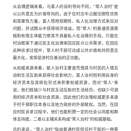
从治理逻辑来看，与富人的自利导向不同，“常人治村”是
以公共意志为价值导向的。由于在村庄中占据压倒性优势
和笼罩性力量，富人惯用短期性、私人化治理方式来应对
问题，并试图从中获得经济收益。而“常人”的普通资源禀
赋和有限主体能力使其不具备私人化治理的手段，只能在
村治框架下通过民主化治理来回应民众公共需求，在回应
此种诉求过程中，常人村干部可达成公共价值和共同意志
最大化，发挥促进村庄善治的正功能。
从权威来源来看，能人治村主要是凭借其与村民的人情互
动和生活互助来获得社会影响力，富人治村则利用自身的
经济资本及其转化形式来积累权威资源，而对“常人”来
说，他们既缺少与村民互动互助的生活经历，也缺少可调
用的经济资本和社会资源，因此他们的治理权威更多来源
于村干部职位本身以及地方政府的外部赋权。当然，在回
应村民诉求过程中，他们也能积攒一定的社会认同度和群
体支持度，二者以主辅关系构成“常人治村”的权威基础。
总的来说，“常人治村”指由普通村民担任村干部的一种基