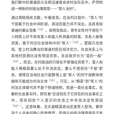
我们眼中的普通民众反倒迅速填充进村治队伍中，俨然构
成一种新的村级治理类型——“常人治村”。
通过爬梳相关文献，叶敏发现，在治村过程中，“常人”村
干部属于社会中间阶层，其动员能力并不突出，且具有较
［
12
］
普遍的兼业现象
。袁明宝指出，青年女性村干部在个
人特质上并不具有富人和能人所具备的财富、关系人脉等
［
13
］
资源，属于村庄社会结构中的“常人”
。望超凡也发
现，登上村治舞台的普通村民在经济实力、社会关系上与
其他村民相比没有明显优势，且自我评价为“混的一般”
［
14
］
。而且，在村级组织行政化不断强化背景下，富人和
能人等精英要么处于外流状态，要么不愿担任“干部”职
务，使得在当地社会只能算得上是“常人”的村干部群体将
［
15
］
越有可能成为村治主体
。可见，从“精英”到“常人”的
村治主体替代并不是个例或特例，而是一类社会事实。在
解析社会事实时，研究者“应该到先于它存在的社会事实之
中，而非回到个人意识的状态之中寻找决定性原因
［
16
］
”。这意味着，无论是精英退出还是常人登场，都并
非个人自身的随心所欲使然，而是与村级治理情境变迁有