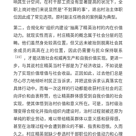
响其生计空间，在村干部工资没有显著提高的状况下，全
职上岗对他们来说显然是“不划算的事”，退出村治主体职
位因此成了常见选项。原村副主任杨良的案例最为典型。
第二，合规化和“组织内建设”抽离了精英治村的内在价值
动力。就现实性而言，村庄精英的概念属于社会分层的范
畴。他们虽然身处较高位置，但又远未被抬到脱离社会其
余成员的高高在上的位置，因此仍需要与民众保持联系
［
22
］
，才能达致社会权威再生产和自我价值实现。更进一
步，与其说村庄精英当村干部是为了经济收益，不如说是
为了实现价值增值与社会收益。正因如此，过去他们总是
尽心尽力地倾听村民正当诉求，并把这些诉求认真落实在
具体行动中。而每一次这样的行动都能收获村庄社会的正
向评价和由衷称赞，也让精英群体感受到自我价值的社会
实现，使其体悟到治村价值和意义所在。可是，当村级治
理变得合规化并指向组织内建设时，治村过程就被还原为
单纯的职业劳动，难以带给精英群体以意义感和获得感，
甚至在治理过程中会遭到群众的不解、指责和怨恨。久而
久之，村庄精英就缺少参选村干部职位的价值动力和心理