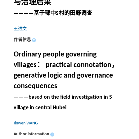
与治理后果
————基于鄂中S村的田野调查
王进文
作者信息
+
Ordinary people governing
villages： practical connotation，
generative logic and governance
consequences
———based on the field investigation in S
village in central Hubei
Jinwen WANG
Author information
+