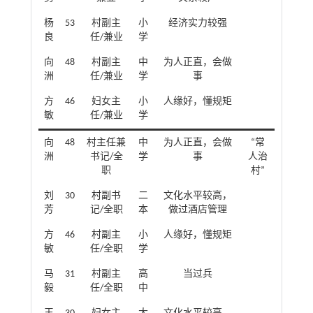
杨
53
村副主
小
经济实力较强
良
任/兼业
学
向
48
村副主
中
为人正直，会做
洲
任/兼业
学
事
方
46
妇女主
小
人缘好，懂规矩
敏
任/兼业
学
向
48
村主任兼
中
为人正直，会做
“常
洲
书记/全
学
事
人治
职
村”
刘
30
村副书
二
文化水平较高，
芳
记/全职
本
做过酒店管理
方
46
村副主
小
人缘好，懂规矩
敏
任/全职
学
马
31
村副主
高
当过兵
毅
任/全职
中