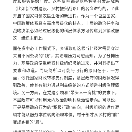
度和服务供给广度。这些反哺都是以各种乡村发展战略
（比如新农村建设、乡村振兴战略）的名义进行的，至此
开启了国家引领农民生活的新进程。作为一个巨型国家，
中国政策体系具有高度层级化的特点，上层的政治任务和
战略决策必须经过层级化的科层体系方可传递到乡镇政府
这一组织末梢上。
而在多中心工作模式下，乡镇政府这根“针”经常需要穿过
来自不同条块的“线”，其治理压力可想而知。为了分摊压
力，基层政府便重新将村级组织吸纳进来，并对其提出了
要求和改造。而吸纳所以可能与可行的原因在于，一方
面，依托国家财政转移支付制度，基层政府的财政状况得
到改善，使其有能力通过利益吸纳的方式塑造村级治理情
境。另一方面，在党建引领和“带头人一肩挑”的要求下，
基层政府可以利用党内政治影响村级治理走向。可以说，
正是基层政府行为的“积极行政”转向，村级组织的运作逻
辑才能从服务本位转向治理本位，村干部才从乡村的“脑”
变成乡镇的“脚”。