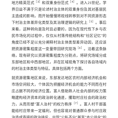
［
3
］
［
4
］
地方精英范式
和双重身份范式
。进入21世纪，学
界日益不满于只是论述村治主体的双重身份及其对基层民
主造成的影响，而开始慢慢将视线转移到对不同资源形态
［
5
］
下村治主体差异化类型及其治理逻辑的研究上
。事后
来看，这种转向是及时且必要的，因为在现代性下乡与农
民市场化的过程中，仅仅从村落传统结构和“社区记忆”的
角度已经不足以充分阐释村治主体类型差异动因，还应该
［
6
］
把资源密集程度这一变量带回研究现场
。沿着这条脉
络，现有研究以资源密集程度为分割点，将研究场域分成
东部地区和中西部地区，并在区域视角下探讨各自场域内
的村治主体类型与特征。具体包括两个方面。
就资源密集地区来说，东部发达地区农村内部经济机会和
市场空间较大，个体因为把握经济机会的能力不同而在村
庄占据不同的经济位置。富人借助熟人社会内部的权力策
略建构经济资本的政治转化通道，攫取村庄社会的政治权
［
7
］
力，从而形塑“富人治村”的权力秩序
。富人村干部虽
能给村庄带来一定福利，但也容易对普通群众参与村庄政
治造成直接的政治排斥，出现“公私不分”甚至“去公共化”的