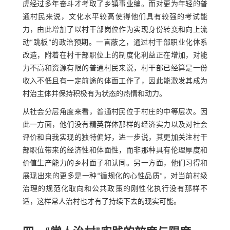
虎经过多年奋斗才考取了乡镇事业编。而对更为年轻的普
通村民来说，文化水平较高使得他们具有较强的考试能
力，由此增加了以村干部岗位作为实现身份转变和向上流
动“跳板”的政治预期。一言蔽之，通过村干部职业化体系
改造，附着在村干部职位上的制度化利益正在增加，对能
力不高和资源有限的普通村民来说，村干部已经算是一份
收入不低且有一定前途的体面工作了，因此能激发其成为
村治主体并保持积极有为状态的热情和动力。
从社会分层角度来看，普通村民位于村庄的中等层次。因
此一方面，他们没有精英群体那样的经济实力以及对社会
评价和自我实现的独特偏好，进一步说，其更加关注村干
部职位带来的经济性和体面性，而非那种具有伦理厚度和
价值生产能力的乡村面子和认同。另一方面，他们习得和
展现出来的更多是一种“循规化的心性品质”，对当前村级
治理的规范化取向和公共政策的刚性化执行没有那样不
适，这样常人治村也才有了持续下去的现实可能。