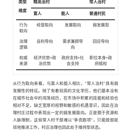
类型
精英治村
常人治村
维度
富人
能人
普通村民
行为
经营取向
发展取向
弱发展型
取向
治理
自利导向
需求兼顾导
回应导向
逻辑
向
权威
经济优势+政
政府支持+社
职位本身+政
来源
治优势
会支持
府赋权
从行为取向来看，与富人和能人相比，“常人治村”具有弱
发展性的特征。除了有着较高的文化学历，他们基本没有
在城市社会中的闯荡经历，在市场中积累的技能和经验也
相对不足，缺乏宽厚的视野和敏感的机遇意识，因此在治
理村庄过程中表现出一定的弱发展面向。正是囿于资源和
人脉限制，这些常人村干部难以“争资跑项”，只能按部就
班地推进工作，村庄治理也因此处于维持型状态。