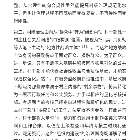
整。从合理性转向合规性固然能提高村级治理规范化水
平，但也让治理过程不再简约而变得复杂，不再弹性而变
得刚性。
第三，村级治理面向从“群众中”转为“组织内”。村干部处于
村庄社会关系网络的“结构洞”位置，被视为托马斯·海贝勒
［
21
］
等人笔下主动的“地方性战略主体”
。而这种地方战略
主体身份的获致得益于面对群众、接触群众、为了群众。
进一步说，只有不断深入基层并积极回应农民群体的公共
需求，村干部才能获得社会性收益与合法性基础，才能实
现治权强化。然而，在服务型政府建设推进中，基层政府
不断吸纳那些原本属于村庄内部的“剩余事物”，将其转化
为一项项行政任务和公共服务，并予以相应的量化考核指
标。考虑到当前考核已经走向过程性和精细化的现实，过
去村干部“拼凑应对”的工作方法变得不再奏效。在此背景
下，村干部将大量时间、精力和资源用于制作各类文字材
料和工作台账，以便在上级检查和年终考核之时顺利通
过。毫无疑问，这种“组织内建设”的治理面向既消解了村