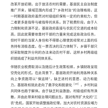
改革开放初期，出于放活农村的需要，基层民主自治制度
推广开来，镇域范围内形成了“乡政村治”的治理格局，这
一时期基层政府虽然对村级组织保有一定的约束权力，但
二者更多是指导与被指导的关系。到了税费阶段，由于人
力限制和资源不足，基层政府直接与农民打交道的成本较
高，因此就需要依靠村干部的力量来完成这些政治任务，
但村干部的当家人身份和不得罪心理使其经常对上面的任
务持有消极态度。在一票否决的压力体制下，乡镇干部只
好采取制度外分利的办法来动员村干部，这样乡村两级组
织就结成了利益共同体关系。
伴随农业税费取消以及随后计生政策松绑，乡镇财政呈现
空壳化的形式。在此背景下，基层政府开始利用各种关系
向上争资跑项以“保运转”，缺乏进村的意愿、动力和能
［
19
］
力，基层政权就此走向了悬浮化和脱嵌化
，乡村利益
共同体也趋于解体。由于缺乏利益激励，村级组织有所涣
散，并由此带来村级治理问题丛生。面对有所扩大化的“三
农”危机，国家开始调整施政伦理，加大对农村资源反哺力