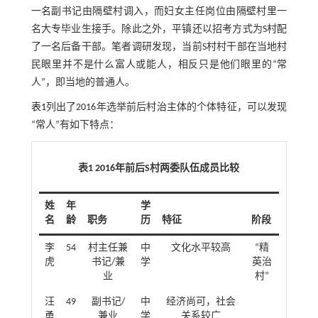
一名副书记由隔壁村调入，而妇女主任岗位由隔壁村里一
名大专毕业生接手。除此之外，平镇还以招考方式为S村配
了一名后备干部。笔者调研发现，当前S村村干部在当地村
民眼里并不是什么富人或能人，相反只是他们眼里的“常
人”，即当地的普通人。
表1
列出了2016年选举前后村治主体的个体特征，可以发现
“常人”有如下特点：
表1 2016年前后S村两委队伍成员比较
姓
年
学
名
龄
职务
历
特征
阶段
李
54
村主任兼
中
文化水平较高
“精
虎
书记/兼
学
英治
业
村”
汪
49
副书记/
中
经济尚可，社会
勇
兼业
学
关系较广