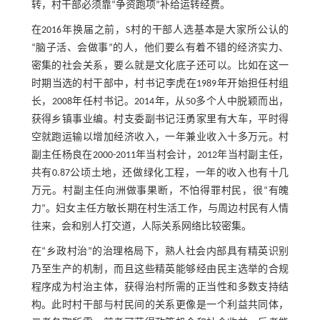
转，村干部必须靠“争资跑项”补给运转经费。
在2016年换届之前，S村的干部人选基本是大家所公认的
“脑子活、会做事”的人，他们要么有着不错的经济实力、
密集的社会关系，要么就是文化底子还可以。比如在这一
时期当选的村干部中，村书记李虎在1989年开始担任村组
长，2008年任村书记。2014年，从50多个人中脱颖而出，
获得乡镇事业编。村支委副书记汪勇家里有大车，平时得
空就跑运输以增加经济收入，一年兼业收入十多万元。村
副主任杨良在2000-2011年当村会计，2012年当村副主任，
共有0.87公顷土地，还做绿化工程，一年的收入也有十几
万元。村副主任向洲做事果断，不怕得罪村民，很“有魄
力”。妇女主任方敏长期在村生活工作，与周边村民有人情
往来，会和别人打交道，人际关系网络比较密集。
在“乡政村治”的治理格局下，熟人社会内部具有精英识别
乃至生产的机制，而且这些精英能够经由民主选举的合规
程序成为村治主体，获得治村所需的正当性和多数支持结
构。此时村干部与村民间的关系更像是一个利益共同体，