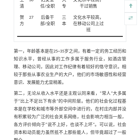
王
30
妇女主
大
文化水平较高，
清
任/全职
专
干过销售
贺
27
后备干
三
文化水平较高，
方
部/全职
本
在移动公司上过
班
第一，年龄基本是在25~35岁之间，有着一定的务工经历和
知识水平，曾经从事的工作多属于服务行业，如酒店管
理、移动公司，因此对工作纪律有着较好的恪守意识。相
较于那些从事农业生产的大户，他们的市场敏感性和经营
意识、发展能力尤显稍差。
第二，无论从收入水平还是主观认同来看，“常人”大多属
于“比上不足比下有余”的中间阶层。他们的社会化过程基
本是在学校和城市等外部空间中进行的，在村庄内部并没
有积累较为广泛的社会关系网络，社会影响力相当一般，
各方评价倾向于“说不上好，也谈不上坏”。可以说，社会
资本和动员能力虽然抵不上那些能人，但毕竟超过了一般