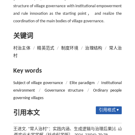
structure of village governance with institutional empowerment
and rule innovation as the starting point， and realize the
coordination of the main bodies of village governance.
关键词
村治主体
/
精英范式
/
制度环境
/
治理结构
/
常人治
村
Key words
Subject of village governance
/
Elite paradigm
/
Institutional
environment
/
Governance structure
/
Ordinary people
governing villages
引用格式 ▾
引用本文
王进文. “常人治村”：实践内涵、生成逻辑与治理后果[J].
山