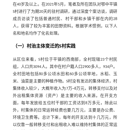
在40岁及以上。在2021年5月，笔者及所在团队对鄂中平镇
S村进行了为期20天的驻村调研，通过深度个案访谈，调研
成员访谈了包括普通村民、村干部和乡镇干部在内的28
人，获得了较为丰富的田野资料。根据学术惯例，以下人
名和地名均作了化名处理。
（一）村治主体变迁的S村实践
从区位来看，S村位于平镇的西南部，全村现辖23个村民
组，人口共3094人。其中在村户籍人口2900多人，934户。
全村田地包括80多公顷水田和60多公顷旱地，水稻、玉
米、油菜是主要的种植作物。S村没有发达的集体经济，村
集体收入较少，大概年收入为7万~8万元，转移支付以及对
外出租集体资源（资产）是主要的收入来源。在开支方
面，每年发放给五位村干部的工资达到8万多元，除此以
外，村集体的日常运转经费也要几万元，主要是办公费、
环境卫生费等。总计下来，每年的开支达到十几万元，所
以仅靠一般转移支付和出租收入难以维持村集体的正常运