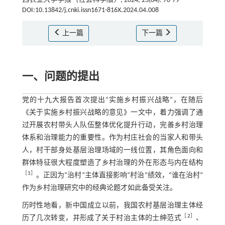
西农业大学学报（社会科学版）
, 2024, 23(04): 70-79
DOI:10.13842/j.cnki.issn1671-816X.2024.04.008
上一篇
下一篇
一、问题的提出
党的十九大报告首次提出“实施乡村振兴战略”，在随后
《关于实施乡村振兴战略的意见》一文中，着力强调了通
过开展农村带头人队伍整体优化提升行动，完善乡村治理
体系和治理能力的重要性。作为村庄社会的当家人和带头
人，村干部身处基层治理场域的一线位置，其角色面向和
群体特征很大程度塑造了乡村治理的外在形态与内在结构
［
1
］
。正因为“治村”主体直接影响“村治”绩效，“谁在治村”
作为乡村治理研究中的经典论题才如此备受关注。
历时性地看，新中国成立以前，我国农村基层治理主体经
［
2
］
历了几次转变，并形成了关于村治主体的士绅范式
、