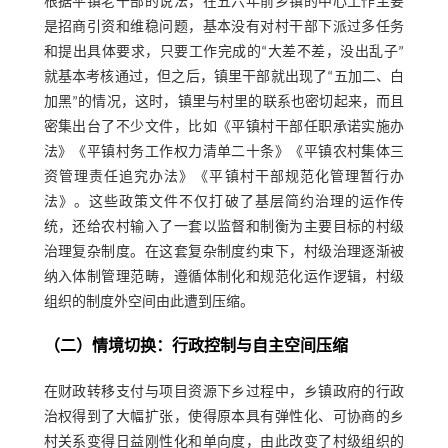
根据平镇老干部的说法，在五六年前乡镇的中心工作主要
是招商引资和维稳问题，基本没有对村干部下派过多任务
和提出具体要求，只要工作完成的“大差不差，没出乱子”
就基本考核通过，但之后，镇里干部就出现了“五加二、白
加黑”的情况，这时，镇里与村里的联系也密切起来，而且
密集出台了不少文件，比如《平镇村干部任职承诺实施办
法》《平镇村务工作权力清单二十条》《平镇农村集体三
资管理责任追究办法》《平镇村干部规范化管理暂行办
法》。这些政策文件不仅打破了基层简约治理的运作传
统，还给农村输入了一套以监督和制衡为主要目标的村级
治理复杂制度。在这套复杂制度约束下，村级治理逐渐被
纳入体制管理范畴，遵循体制化和规范化运作逻辑，村级
组织的制度外空间由此遭到压缩。
（二）情境切换：行政控制与自主空间压缩
在财政转移支付与项目资源下乡过程中，乡镇政府的行政
治权得到了大幅扩张，使得原本具有弹性化、可协商的乡
村关系变得日益刚性化和单向度，由此改变了村级组织的