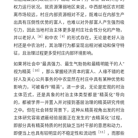
权力运行状况。就资源薄弱地区来说，中西部地区农村距
离市场较远，村庄内部资源相对不足，既难以在内部生产
出具有压倒性优势的富人，也难以对外部富人产生强烈吸
引力，因此当地村治主体更多是村庄社会性分化的产物，
［
8
］
［
9
］
并以老好人
和中农
的形式存在。无论是老好人治
村还是中农治村，其治理行为都呈现出相对被动和保守特
征，且治理过程更多受村庄内部环境影响。
如果将社会中“最具强力、最生气勃勃和最精明能干的人”
［
10
］
视为精英
，那么掌握经济资本的富人、人缘不错的老
好人及关心公共事务的中农显然在村庄中具有某种优势和
影响力，可被看作“精英”。进一步说，无论是宏观的村治
主体范式，还是具象的村治主体类型都是“精英化”导向
的，都被学界一并置入并对接到基层治理的精英研究传统
之中。但在社会转型背景下，这种从精英视角出发的村治
主体研究容易遮蔽经验层面正在发生的“去精英化”过程，
即部分具有精英特质的村民缺乏当村干部的意愿和动力，
［
11
］
即便当上也具有较明显的不稳定性和流动性
，而那些