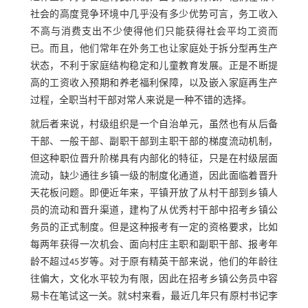
社会的高度竞争环境中几乎没有多少优势可言，务工收入
不高与消费支出不少使得他们只能获得社会平均工资而
已。而且，他们常年在外务工也让家庭处于拆分型再生产
状态，不利于家庭结构稳定和儿童教育发展。正是不断提
高的工资收入预期和养老福利保障，以及嵌入家庭再生产
过程，全职当村干部对常人来说是一种不错的选择。
就后者来说，村级组织是一个自治单元，虽然也有从后备
干部、一般干部、副职干部到主职干部的梯度流动机制，
但这种职位晋升阶梯具有内部化的特征，只是在村级层面
流动，缺少通往乡镇一级的制度化通道，因此面临着晋升
天花板问题。即便近年来，平镇开放了从村干部到乡镇人
员的流动和晋升渠道，建构了从优秀村干部中招考乡镇公
务员的正式制度。但是这种报考有一定的资格要求，比如
每两年获得一次机会、面向村庄主职和副职干部、报考年
龄不超过45岁等。对于原有精英干部来说，他们的年龄往
往偏大，文化水平较为有限，因此在招考乡镇公务员中容
易卡在笔试这一关。就S村来看，最近几年只有原村书记李