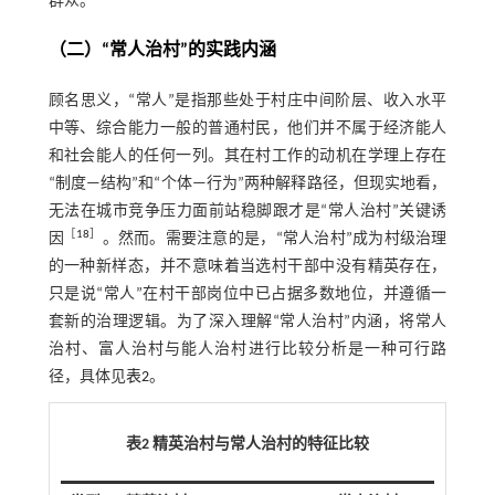
群众。
（二）“常人治村”的实践内涵
顾名思义，“常人”是指那些处于村庄中间阶层、收入水平
中等、综合能力一般的普通村民，他们并不属于经济能人
和社会能人的任何一列。其在村工作的动机在学理上存在
“制度—结构”和“个体—行为”两种解释路径，但现实地看，
无法在城市竞争压力面前站稳脚跟才是“常人治村”关键诱
［
18
］
因
。然而。需要注意的是，“常人治村”成为村级治理
的一种新样态，并不意味着当选村干部中没有精英存在，
只是说“常人”在村干部岗位中已占据多数地位，并遵循一
套新的治理逻辑。为了深入理解“常人治村”内涵，将常人
治村、富人治村与能人治村进行比较分析是一种可行路
径，具体见
表2
。
表2 精英治村与常人治村的特征比较