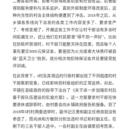
二者各取所需，前者可获得政策机会和社会收益，后者能
得到服务便利与关系庇护。直到外部制度环境改变后，这
种内生性的村治主体结构便遭到了冲击。2016年之后，从
乡镇各条线向下派发的各类工作内容变多了、要求变严
了、考核变细了，开展这些工作不仅让村干部没有多余时
间拓展生计，还让他们在村民那里“得不到一声好”。比如
在防秸秆禁烧时，村干部只能整天待在田里，而且每个人
事先要交3000元保证金，要是因为火光或者大块黑印被县
级“蓝天卫士”拍到，就分档次地扣除保证金并且要接受批
评训诫。
在此背景下，S村及其周边的行政村都出现了不同程度的村
干部离职现象，已经影响到村级组织的正常运转，对此，
平镇在县级政府的指导下出台了《关于进一步加强农村后
备干部队伍建设的实施方案》。这一方案要求村干部在快
要退休或辞职时，由村委会向乡镇政府报告和报备。到了
2018年S村村两委选举时，副书记汪勇和副主任杨良就没有
参选了，而向洲和方敏则分别当选村书记和村副主任。在
剩下的三名干部人选中，一名村副主任由镇里招考而来，