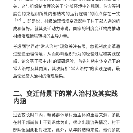
关，这与组织制度理论关于“外部环境中的规则、信念等制
度会约束组织所处内部结构的运行逻辑”的论点存在一致
［
17
］
。即是说，村级治理情境变迁影响了村干部人选的组
成和偏好。就其变迁动力来说，国家的制度变迁构成推动
村级治理情境转换的主导力量。
考虑到学界对“常人治村”现象关注有限，忽视制度变革通
过塑造治理情境，从而影响组织行为的经验过程和实践逻
辑，论文基于鄂中S村的调研经验，首先勾勒主体变迁下的
常人治村及其内涵，其次解析“常人治村”的实践逻辑，最
后论述常人治村的治理后果。
二、变迁背景下的常人治村及其实践
内涵
过去较长时间内，精英群体是村治主体的重要来源，多数
在村干部岗位上干到退休为止，很少出现流失情况，村干
部队伍因此相对稳定。此外，从年龄结构来说，他们多数