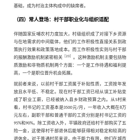
基础，成为村治主体构成中的缺席者。
（四）常人登场：村干部职业化与组织适配
伴随国家反哺农村力度加大，村级组织成了对接下乡资源
与在地需求的中间载体，他们的工作积极性直接关系到政
策执行效果和政策落地成本。而工作积极性实则与村干部
［
23
］
的报酬激励机制紧密相关
。这种激励机制主要包括物
质激励和非物质机制两个方面：一个是工作待遇和福利提
高，一个是职位晋升机会拓展。
就前者来说，以前村干部工资属于补贴性质，工资按年发
放且水平低、不稳定。现在村干部工资已经从误工补贴变
成了职业工薪，已经被纳入县乡财政预算之内。从S村来
看，村书记的工资基本是3500元/月，一年收入大概在8万
元左右，副职干部和普通干部的工资分别是村书记工资的
95%和90%。除工资收入外，平镇政府还给村干部购买了五
险一金，这使得村干部退休后能够获得相对稳定和较高的
退休金。对于普通村民来说，由于能力有限，他们在城市