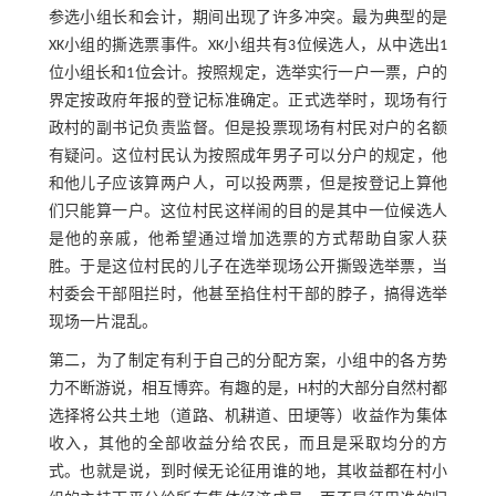
参选小组长和会计，期间出现了许多冲突。最为典型的是
XK小组的撕选票事件。XK小组共有3位候选人，从中选出1
位小组长和1位会计。按照规定，选举实行一户一票，户的
界定按政府年报的登记标准确定。正式选举时，现场有行
政村的副书记负责监督。但是投票现场有村民对户的名额
有疑问。这位村民认为按照成年男子可以分户的规定，他
和他儿子应该算两户人，可以投两票，但是按登记上算他
们只能算一户。这位村民这样闹的目的是其中一位候选人
是他的亲戚，他希望通过增加选票的方式帮助自家人获
胜。于是这位村民的儿子在选举现场公开撕毁选举票，当
村委会干部阻拦时，他甚至掐住村干部的脖子，搞得选举
现场一片混乱。
第二，为了制定有利于自己的分配方案，小组中的各方势
力不断游说，相互博弈。有趣的是，H村的大部分自然村都
选择将公共土地（道路、机耕道、田埂等）收益作为集体
收入，其他的全部收益分给农民，而且是采取均分的方
式。也就是说，到时候无论征用谁的地，其收益都在村小