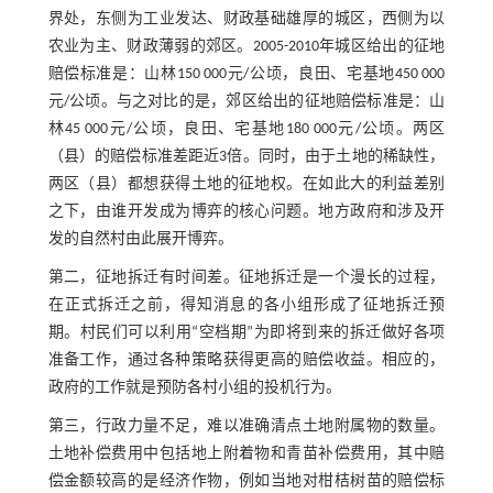
界处，东侧为工业发达、财政基础雄厚的城区，西侧为以
农业为主、财政薄弱的郊区。2005-2010年城区给出的征地
赔偿标准是：山林150 000元/公顷，良田、宅基地450 000
元/公顷。与之对比的是，郊区给出的征地赔偿标准是：山
林45 000元/公顷，良田、宅基地180 000元/公顷。两区
（县）的赔偿标准差距近3倍。同时，由于土地的稀缺性，
两区（县）都想获得土地的征地权。在如此大的利益差别
之下，由谁开发成为博弈的核心问题。地方政府和涉及开
发的自然村由此展开博弈。
第二，征地拆迁有时间差。征地拆迁是一个漫长的过程，
在正式拆迁之前，得知消息的各小组形成了征地拆迁预
期。村民们可以利用“空档期”为即将到来的拆迁做好各项
准备工作，通过各种策略获得更高的赔偿收益。相应的，
政府的工作就是预防各村小组的投机行为。
第三，行政力量不足，难以准确清点土地附属物的数量。
土地补偿费用中包括地上附着物和青苗补偿费用，其中赔
偿金额较高的是经济作物，例如当地对柑桔树苗的赔偿标