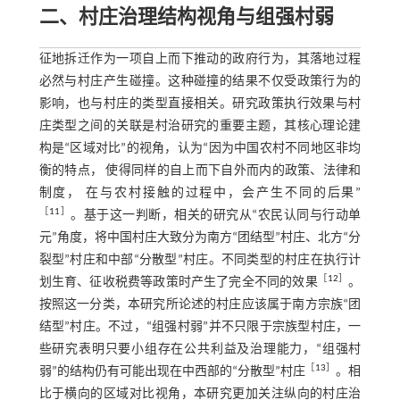
二、村庄治理结构视角与组强村弱
征地拆迁作为一项自上而下推动的政府行为，其落地过程
必然与村庄产生碰撞。这种碰撞的结果不仅受政策行为的
影响，也与村庄的类型直接相关。研究政策执行效果与村
庄类型之间的关联是村治研究的重要主题，其核心理论建
构是“区域对比”的视角，认为“因为中国农村不同地区非均
衡的特点， 使得同样的自上而下自外而内的政策、法律和
制度， 在与农村接触的过程中，会产生不同的后果”
［
11
］
。基于这一判断，相关的研究从“农民认同与行动单
元”角度，将中国村庄大致分为南方“团结型”村庄、北方“分
裂型”村庄和中部“分散型”村庄。不同类型的村庄在执行计
［
12
］
划生育、征收税费等政策时产生了完全不同的效果
。
按照这一分类，本研究所论述的村庄应该属于南方宗族“团
结型”村庄。不过，“组强村弱”并不只限于宗族型村庄，一
些研究表明只要小组存在公共利益及治理能力，“组强村
［
13
］
弱”的结构仍有可能出现在中西部的“分散型”村庄
。相
比于横向的区域对比视角，本研究更加关注纵向的村庄治