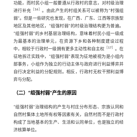
功能，而村民小组一般要遵从行政村的意志，对村级治理
［
16
］
进行补充
。由此产生的村组关系可以被称为“村强组
弱”。但是一些研究也发现，在广西、广东、江西等宗族型
地区及其他地区，“组强村弱”的村级治理结构更为普遍。
“组强村弱”的乡村基层治理结构，意味着村民小组一级成
为最基本的治理单元，在资源下乡和各种制度建设过程
［
17
］
中，相较于行政村一级拥有更多主动性和自主权
。在
征地拆迁实践中，“组强村弱”表现为征地被视为是小组内
部事务，小组作为独立的行动主体与政府进行利益博弈并
自行决定利益的分配规则。相反，行政村无权干预利益博
弈与分配。
（二）“组强村弱”产生的原因
“组强村弱”治理结构的产生与村庄分布形态、宗族认同和
自然村集体土地所有权等因素有关，自然村而不是行政村
构成了当地基本的生产、生活和认同单位，也是独立的经
济核算单位。