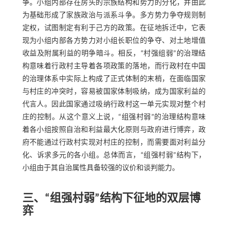
争。小组内部存在房头的宗族结构和势力的分化，并由此
为基础形成了家族政治与派系斗争。多方势力争夺规则制
定权，试图制定有利于己方的政策。在征地拆迁中，它表
现为小组内部各方势力对小组长职位的争夺、对土地增值
收益及附属利益的明争暗斗。相反，“村强组弱”的治理结
构意味着行政村主导着各项政策的落地，而行政村在中国
的治理体系中实际上构成了正式体制的末梢，在面临国家
与村庄的冲突时，容易被国家体制吸纳，成为国家利益的
代言人。因此国家通过吸纳行政村这一单元实现对整个村
庄的控制。从这个意义上说，“组强村弱”的治理结构意味
着各小组按照自治和利益最大化原则与政府进行博弈，政
府不能通过行政村实现对村庄的控制，而需要面对利益分
化、诉求多元的各小组。总体而言，“组强村弱”结构下，
小组由于其自治属性具备较强的议价和谈判能力。
三、“组强村弱”结构下征地的双层博
弈