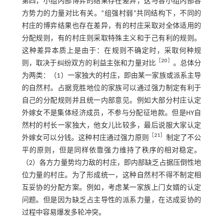
第四，小组内部博弈的结果存在差异，这与各小组内部各
方势力的力量对比有关。“组强村弱”共同结构下，不同的
村庄的博弈结果也存在差异，有的村庄采取对全体适用的
分配规则，有的村庄则采取特殊主义和于己有利的规则。
这种差异本质上是由于：在规则不确定时，采取何种规
［
20
］
则，取决于纠纷双方的利益主张和力量对比
。总体分
为两类：（1）一家独大的村庄，即由某一家族或派系主导
的自然村。占据竞胜地位的家族可以通过强力制定有利于
自己的分配规则并且统一内部意见。例如大部分村庄认定
外嫁女不是集体经济成员，不参与分配征地款。但是HY自
然村的村长一家独大，他女儿比较多，最后说服大家认定
［
21
］
外嫁女可以分钱。这种村庄通过强力原则
制定了不公
平的原则，但是同样依靠强力维持了秩序的相对稳定。
（2）各方力量势均力敌的村庄，即内部缺乏占据压倒性地
位力量的村庄。为了形成统一，这种自然村不得不制定相
互妥协的分配方案。例如，考虑某一家族上门女婿的认定
问题。但是因为缺乏占主导性的派系力量，在达成妥协的
过程中容易爆发多轮冲突。