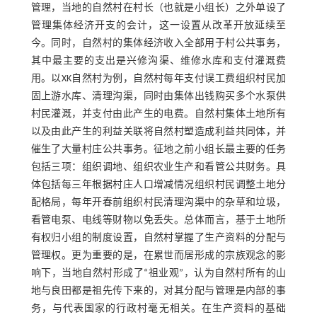
管理，当地的自然村在村长（也就是小组长）之外单设了
管理集体经济开支的会计，这一设置从改革开放延续至
今。同时，自然村的集体经济收入全部用于村公共事务，
其中最主要的支出是兴修沟渠、维修水库和支付灌溉费
用。以XK自然村为例，自然村每年支付误工费组织村民加
固上游水库、清理沟渠，同时由集体出钱购买多个水泵供
村民灌溉，并支付由此产生的电费。自然村集体土地所有
以及由此产生的利益关联将自然村塑造成利益共同体，并
催生了大量村庄公共事务。征地之前小组长最主要的任务
包括三项：组织调地、组织农业生产和看管公共财务。具
体包括每三年根据村庄人口增减情况组织村民调整土地分
配格局，每年开春前组织村民清理沟渠中的杂草和垃圾，
看管电泵、电线等财物以免丢失。总体而言，基于土地所
有权归小组的制度设置，自然村掌握了生产资料的分配与
管理权。更为重要的是，在累世而居形成的宗族观念的影
响下，当地自然村形成了“祖业观”，认为自然村所有的山
地与良田都是祖先传下来的，对其分配与管理是内部的事
务，与代表国家的行政村毫无相关。在生产资料的基础