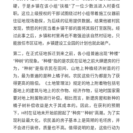
硬，于是乡镇在该小组“扶植”了一位少数派进入村委任
职。这位上级授权的干部试图绕过村小组带着施工仪器前
往征地现场勘探，为后续的征用提供数据。结果他被村民
发现，愤怒的村民当着乡镇干部的面将其殴打至医院。经
过此事之后，乡镇和村里再也不敢强迫该自然村征地，只
能放任市区征地，乡镇建设工业园的计划也就此破产。
第二，在正式征地拆迁到来之前，各小组普遍出现“种楼”
“种树”的现象。“种楼”指的是农民在征地之前大肆建房的行
为，“种树”是指农民在田间、山地上种植经济树苗的行
为，最为普遍的是种上橘子树。农民这些行为都是为了获
得更高的赔偿。《土地管理法》规定的地上附着物包括宅
基地上的建筑与地上的农作物、经济作物，征地时国家需
要对地上附属物进行补偿。相比而言，新建房屋和新种的
橘子树补偿收益是大于其成本的。因此，在获利的预期
下，H村在征地未开始前掀起了“种房”“种树”高潮。为了实
现利益最大化，农民盖的房子基本上是简陋的毛坯房，并
不会进行装修，质量也不高。值得说明的是，这些行动为