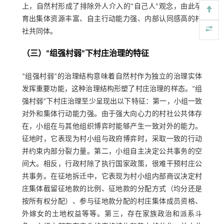
上，自然村形成了排除外人介入的“自己人”观念，由此孕
育出集体资源丰富、自主行动能力强、内部认同感高的村
社共同体。
（三）“组强村弱”下村庄治理的特征
“组强村弱”的治理结构意味着自然村作为独立的治理实体
发挥重要功能，这种治理结构形塑了村庄治理的样态。“组
强村弱”下村庄治理至少呈现出以下特征：第一，小组一致
对外和集体行动能力强。由于强大向心力的村社公共体存
在，小组在与其他组织博弈时能够产生一致对外的能力。
征地时，它表现为村小组与政府博弈时，采取一致的行动
并约束内部分裂力量。第二，小组自主决定公共事务的空
间大。相反，行政村除了执行国家政策，很难干预村庄公
共事务。在征地拆迁中，它表现为村小组内部商议决定村
庄集体截留征地款的比例、征地款的分配方式（均分还是
按所有权分配）、参与征地款分配的村庄集体成员资格、
外嫁女的土地权益等等。第三，存在家族政治和派系斗