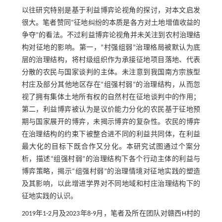
以往研究特别是基于利益博弈论视角的探讨，对本文启发
很大。笔者赞同“征地纠纷的本质是各方对土地增值收益的
争夺”的看法。不过利益博弈论视角并未关注到农村治理结
构对征地的影响。第一，“村强组弱”治理格局被默认为底
层的治理结构，将村级组织作为承接征地项目落地、代表
分散的农民与国家谈判的主体。未注意到我国南方宗族型
村庄及部分其他地区存在“组强村弱”的治理结构，从而忽
视了拥有集体土地所有权的自然村在征地谈判中的作用；
第二，利益博弈被认为是议价能力分化的农民基于征地预
期与国家展开的博弈，未揭示博弈的复杂性。农民的博弈
在治理结构的约束下被整合进不同的利益共同体，在利益
最大化的目标下既合作又分化。本研究试图通过个案分
析，描述“组强村弱”的治理结构下各个行动主体的利益与
博弈策略，揭示“组强村弱”的治理情境对征地实践的塑造
及其影响，以此增进学界对不同地域和村庄治理结构下的
征地实践的认识。
2019年1-2月及2023年8-9月，笔者及所在团队对赣西H村的