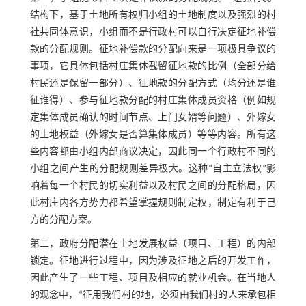
结构下，基于土地所有权归小组的土地制度以及强烈的村
社共同体意识，小组而不是行政村可以自行决定征地补偿
款的分配规则。征地补偿款的分配向来是一项极具争议的
事项，它具体包括村庄集体截留征地款的比例（全部分给
村民还是保留一部分）、征地款的分配方式（均分还是谁
征谁得）、参与征地款分配的村庄集体成员资格（例如规
定集体成员确认的时间节点、上门女婿等问题）、外嫁女
的土地权益（外嫁女是否算集体成员）等等内容。所有这
些内容都由小组内部商议决定，因此同一个行政村不同的
小组之间产生的分配规则差异极大。这种“自主立法权”影
响着每一个村民的切实利益以及村民之间的分配格局，因
此村庄内各方势力都希望掌握规则制定权，制定有利于己
方的分配方案。
第二，政府分配潜在土地发展权益（项目、工程）的内部
锁定。征地进行过程中，因为涉及征地之后的开发工作，
因此产生了一些工程、项目及相应的就业机会。在当地人
的观念中，“征用我们村的地，必须由我们村的人来承包相