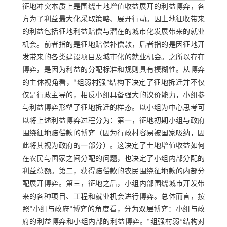
征地冲突本质上是围绕土地增值收益展开的利益博弈，各
方为了利益最大化采取策略、展开行动。因土地征收带来
的利益包括征地利益赔偿与潜在的城市化发展带来的就业
机会。前者指的是征地赔偿补偿款，后者指的是因征地开
发带来的各类建设项目及城市化的就业机会。之所以存在
博弈，是因为利益的分配标准和规则具有模糊性。从博弈
的主体视角看，“组弱村强”结构下决定了征地拆迁并不仅
仅是行政主导的，相反小组具备强大的议价能力，小组参
与利益博弈形塑了征地拆迁的样态。以小组为中心思考可
以将上述利益博弈过程分为：第一，征地初期小组与政府
围绕征地赔偿款的博弈（因为行政村容易被国家吸纳，因
此将其视为政府的一部分）。这决定了土地增值收益如何
在农民与国家之间分配的问题，也决定了小组内部分配的
利益总额。第二，获得赔偿款的农民围绕征地款的内部分
配展开博弈。第三，征地之后，小组内部围绕城市开发带
来的各种项目、工程和就业机会进行博弈。总体而言，按
照“小组与政府”博弈的角度看，分为双层博弈：小组与政
府的利益博弈和小组内部的利益博弈。“组强村弱”结构对