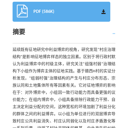
PDF (586K)
摘要
延续既有征地研究中利益博弈的视角，研究发现“村庄治理
结构”是影响征地博弈样态的独立因素。区别于将行政村默
认为利益博弈中的村级主体，研究关注“组强村弱”治理结
构下小组作为博弈主体的征地实践。基于赣西H村的实证分
析发现，“组弱村强”治理结构的产生与村庄分布形态、宗
族认同和土地集体所有等因素有关。它对征地博弈的影响
在于：对外博弈中，小组因一致行动能力而具备更强的议
价能力；在组内博弈中，小组具备排除行政能力干预、自
主决定利益分配的空间，这种宽松的环境加剧了利益分化
的群体之间的利益博弈。以小组为单位进行的双层博弈导
致村庄公共利益消失、村庄认同弱化以及村庄矛盾激化等