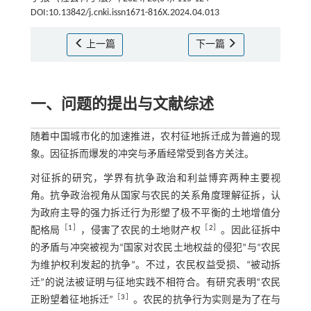
DOI:10.13842/j.cnki.issn1671-816X.2024.04.013
上一篇
下一篇
一、问题的提出与文献综述
随着中国城市化的加速推进，农村征地拆迁成为普遍的现
象。因征拆而爆发的冲突与矛盾经常受到各方关注。
对征拆的研究，学界有抗争政治和利益博弈两种主要视
角。抗争政治视角从国家与农民的关系角度理解征拆，认
为政府主导的强力拆迁行为形塑了极不平衡的土地增值分
［
1
］
［
2
］
配格局
，侵害了农民的土地财产权
。因此征拆中
的矛盾与冲突被视为“国家对农民土地权益的侵犯”与“农民
为维护权利发起的抗争”。不过，农民权益受损、“被动拆
迁”的说法被证明与征地实践不相符合。有研究表明“农民
［
3
］
正盼望着征地拆迁”
。农民的抗争行为实则是为了在与