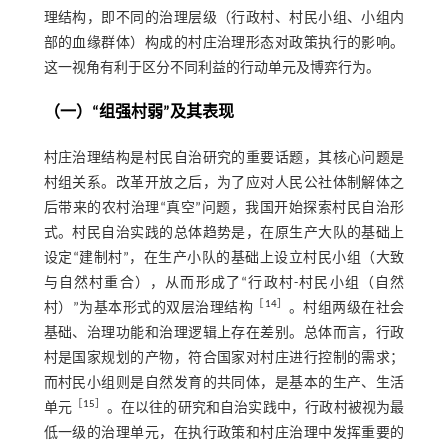
理结构，即不同的治理层级（行政村、村民小组、小组内
部的血缘群体）构成的村庄治理形态对政策执行的影响。
这一视角有利于区分不同利益的行动单元及博弈行为。
（一）“组强村弱”及其表现
村庄治理结构是村民自治研究的重要话题，其核心问题是
村组关系。改革开放之后，为了应对人民公社体制解体之
后带来的农村治理“真空”问题，我国开始探索村民自治形
式。村民自治实践的总体趋势是，在原生产大队的基础上
设定“建制村”，在生产小队的基础上设立村民小组（大致
与自然村重合），从而形成了“行政村-村民小组（自然
［
14
］
村）”为基本形式的双层治理结构
。村组两级在社会
基础、治理功能和治理逻辑上存在差别。总体而言，行政
村是国家规划的产物，符合国家对村庄进行控制的需求；
而村民小组则是自然发育的共同体，是基本的生产、生活
［
15
］
单元
。在以往的研究和自治实践中，行政村被视为最
低一级的治理单元，在执行政策和村庄治理中发挥重要的