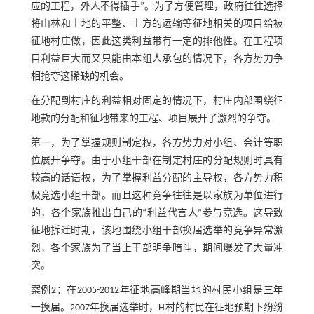
应的工程，外人不得插手”。为了方便管理，政府往往选择
将山林和土地的平整、土方的运输等征地相关的项目给被
征地村庄做，因此这类利益带有一定的排他性。在工程项
目利益巨大而又只能由本组人承包的情况下，各方势力争
相抢夺这稀缺的机会。
在分配到村庄的利益相对固定的情况下，村庄内部围绕征
地款的分配和征地带来的工程、项目展开了激烈的争夺。
第一，为了掌握规则制定权，各方势力对小组、会计等职
位展开争夺。由于小组干部在制定村庄的分配规则时具有
较高的话语权，为了掌握利益分配的主导权，各方势力积
极竞选小组干部。而且这种竞争往往是以家族为单位进行
的，各个家族推出自己的“利益代言人”参与竞选。这导致
征地拆迁时期，该地围绕小组干部换届选举的竞争异常激
烈，各个家族为了当上干部明争暗斗，期间爆发了大量冲
突。
案例2：在2005-2012年征地高峰期当地的村民小组是三年
一换届。2007年换届选举时，H村的村民在征地预期下纷纷