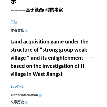
示
————基于赣西H村的考察
王波
作者信息
+
Land acquisition game under the
structure of "strong group weak
village " and its enlightenment——
based on the investigation of H
village in West Jiangxi
Bo WANG
Author information
+
文章历史
+