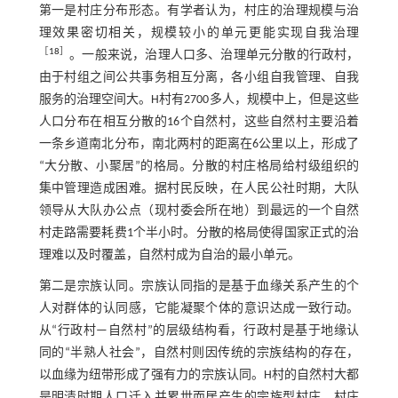
第一是村庄分布形态。有学者认为，村庄的治理规模与治
理效果密切相关，规模较小的单元更能实现自我治理
［
18
］
。一般来说，治理人口多、治理单元分散的行政村，
由于村组之间公共事务相互分离，各小组自我管理、自我
服务的治理空间大。H村有2700多人，规模中上，但是这些
人口分布在相互分散的16个自然村，这些自然村主要沿着
一条乡道南北分布，南北两村的距离在6公里以上，形成了
“大分散、小聚居”的格局。分散的村庄格局给村级组织的
集中管理造成困难。据村民反映，在人民公社时期，大队
领导从大队办公点（现村委会所在地）到最远的一个自然
村走路需要耗费1个半小时。分散的格局使得国家正式的治
理难以及时覆盖，自然村成为自治的最小单元。
第二是宗族认同。宗族认同指的是基于血缘关系产生的个
人对群体的认同感，它能凝聚个体的意识达成一致行动。
从“行政村—自然村”的层级结构看，行政村是基于地缘认
同的“半熟人社会”，自然村则因传统的宗族结构的存在，
以血缘为纽带形成了强有力的宗族认同。H村的自然村大都
是明清时期人口迁入并累世而居产生的宗族型村庄，村庄