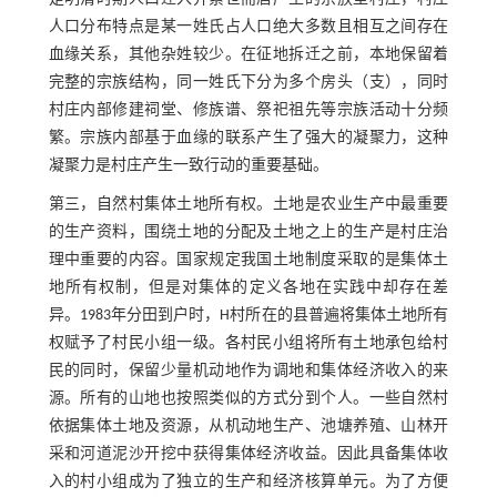
人口分布特点是某一姓氏占人口绝大多数且相互之间存在
血缘关系，其他杂姓较少。在征地拆迁之前，本地保留着
完整的宗族结构，同一姓氏下分为多个房头（支），同时
村庄内部修建祠堂、修族谱、祭祀祖先等宗族活动十分频
繁。宗族内部基于血缘的联系产生了强大的凝聚力，这种
凝聚力是村庄产生一致行动的重要基础。
第三，自然村集体土地所有权。土地是农业生产中最重要
的生产资料，围绕土地的分配及土地之上的生产是村庄治
理中重要的内容。国家规定我国土地制度采取的是集体土
地所有权制，但是对集体的定义各地在实践中却存在差
异。1983年分田到户时，H村所在的县普遍将集体土地所有
权赋予了村民小组一级。各村民小组将所有土地承包给村
民的同时，保留少量机动地作为调地和集体经济收入的来
源。所有的山地也按照类似的方式分到个人。一些自然村
依据集体土地及资源，从机动地生产、池塘养殖、山林开
采和河道泥沙开挖中获得集体经济收益。因此具备集体收
入的村小组成为了独立的生产和经济核算单元。为了方便