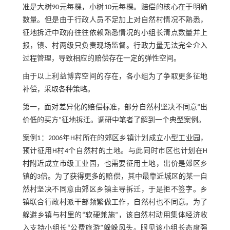
准是大树90元每棵，小树10元每棵。赔偿的核心在于明确
数量。但是由于行政人员不足加上对自然村情况不熟悉，
征地拆迁中政府往往依赖熟悉情况的小组长清点数量并上
报，镇、村两级只负责现场监督。行政力量无法完全介入
过程管理，导致相应的赔偿存在一定的弹性空间。
由于以上利益博弈空间的存在，各小组为了争取更多征地
补偿，采取各种策略。
第一，面对差异化的赔偿标准，部分自然村坚决不同意“出
价低的买方”征地拆迁。调研中笔者了解到一个典型案例。
案例1：2006年H村所在的郊区乡镇计划成立小型工业园，
预计征用H村4个自然村的土地。与此同时市区也计划在H
村附近成立市级工业园，也需要征用土地，出价是郊区乡
镇的3倍。为了获得更多的赔偿，其中最靠近城区的某一自
然村坚决不同意由郊区乡镇主导拆迁，于是拒不签字。乡
镇联合行政村派干部频繁做工作，自然村也不同意。为了
躲避乡镇与村里的“软硬兼施”，该自然村动用集体经济收
入支持小组长“公费旅游”躲躲风头。眼见该小组长态度强