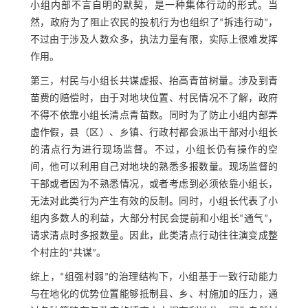
小组内部不言自明的默契，是一种集体行动的形式。当
然，政府为了阻止农民的投机行为也组织了“拆违行动”，
不过由于涉及人数众多，执法力量有限，实际上很难发挥
作用。
第三，村民与小组长共谋虚报、抬高青苗树量。涉及到青
苗费的赔偿时，由于对地块位置、村民情况不了解，政府
不得不依靠小组长清点青苗数。同时为了防止小组内部弄
虚作假，县（区）、乡镇、行政村都会派出干部对小组长
的清点行为进行现场监督。不过，小组长仍有操作的空
间，他可以利用自己对地块的熟悉多报数量。现场监督的
干部或者因为不熟悉情况，或者考虑到必须依靠小组长，
无法对此类行为产生有效的反制。同时，小组长代表了小
组内多数人的利益，大部分村民会提前和小组长“通气”，
请求清点时多报数量。因此，此类清点行动往往演变成整
个村庄的“共谋”。
综上，“组强村弱”的治理结构下，小组基于一致行动能力
与在地化的优势位置能够抵制县、乡、村施加的压力，通