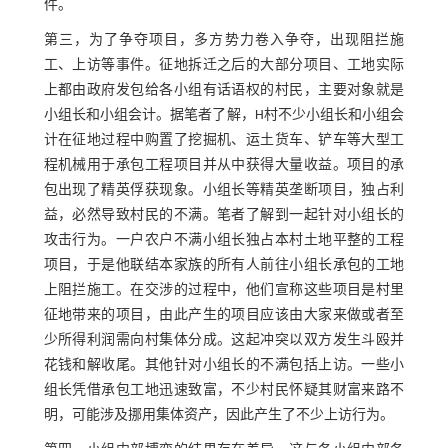
件。
第三，为了争夺项目，多方势力卷入争夺，出现阻拦施
工、上访等事件。征地拆迁之后的大部分项目、工地实际
上都由政府发包给各小组有话语权的村民，主要对象就是
小组长和小组会计。据笔者了解，H村不少小组长和小组会
计在征地过程中购置了挖掘机、运土货车、铲车等大型工
程机械用于承包工程项目并从中获得大量收益。项目的承
包出现了精英俘获现象。小组长等精英垄断项目，独占利
益，必然导致村民的不满。笔者了解到一起针对小组长的
攻击行为。一户农户不满小组长独占本村土地平整的工程
项目，于是他联结本家族的所有人前往小组长承包的工地
上阻拦施工。在交涉的过程中，他们宣称这些项目是村里
征地带来的项目，由此产生的项目应该由大家来做或者至
少所得利润需向村集体分成。这起冲突以双方发生斗殴并
花钱和解收尾。其他针对小组长的不满包括上访。一些小
组长凭借承包工地迅速致富，不少村民怀疑其财富来路不
明，可能涉及挪用集体资产，因此产生了不少上访行为。