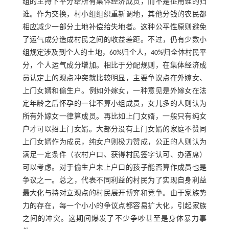
组的主持下平分给所有集体经济成员，而不是征用谁的归
谁。作为交换，村小组组织重新调地，其他分钱的农民都
相应减少一部分土地补偿给失地者。这种公平性原则避免
了运气成分造成村民之间的收益差距。不过，仍有少数小
组规定涉及到个人的土地，60%归个人，40%归全体村民平
分，个人运气成分增加。相比于分配规则，在集体经济成
员认定上的观点冲突就比较明显，主要争议点在外嫁女、
上门女婿和偷生户。例如外嫁女，一种意见是外嫁女在法
定年龄之后怀孕的一律不算小组成员，女儿多的人则认为
所有外嫁女一律算成员。再比如上门女婿，一般只有纯女
户才可以招上门女婿。大部分没有上门女婿的家庭不赞同
上门女婿作为成员，纯女户则极力赞成，公正的人则认为
满足一定条件（农村户口、获得村民签字认可、办酒席）
可以考虑。对于偷生户未上户口的孩子能否算作成员也是
争议之一。总之，代表不同利益的村民为了实现自身利益
最大化与持对立观点的村民展开博弈和竞争。由于家族势
力的存在，每一个小小的争议点都容易扩大化，引起家族
之间的冲突。这期间爆发了不少争吵甚至是身体暴力事