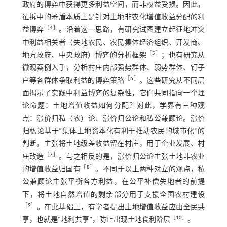
政府的博弈中获得更多利益空间，而非权益受损。因此，
征拆中的矛盾本质上是针对土地非农化增值收益分配的利
［
4
］
益博弈
。沿着这一思路，有研究试图建立起征地冲突
中利益相关者（失地农民、农民集体经济组织、开发商、
［
5
］
地方政府、中央政府）博弈的分析框架
；也有研究从
微观案例入手，分析村庄内部强势群体、弱势群体、钉子
［
6
］
户等各群体争取利益的博弈策略
。这些研究从不同层
面揭示了实践中利益博弈的复杂性，它们共同指向一个理
论命题：土地增值收益如何分配？对此，学界有三种观
点：涨价归私（农）论、涨价归公论和私公兼顾论。涨价
归私论基于“集体土地资本化有利于推动农民的城市化”的
判断，主张将土地级差收益留在村庄，用于企业发展、村
［
7
］
庄改造
。与之相反的是，涨价归公论主张土地非农业
［
8
］
的增值收益归国有
。不同于以上两种对立的观点，私
公兼顾论主张平衡各方利益，在公平补偿失地者的前提
下，将土地自然增值的剩余部分用于支援全国农村建设
［
9
］
。在此基础上，有学者提出土地增值收益应由全民共
［
10
］
享，也就是“地利共享”，防止出现土地食利阶层
。