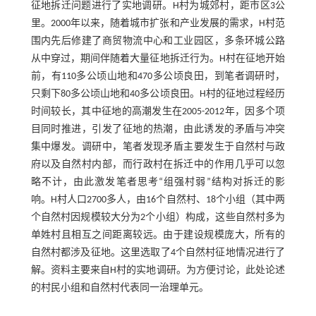
征地拆迁问题进行了实地调研。H村为城郊村，距市区3公
里。2000年以来，随着城市扩张和产业发展的需求，H村范
围内先后修建了商贸物流中心和工业园区，多条环城公路
从中穿过，期间伴随着大量征地拆迁行为。H村在征地开始
前，有110多公顷山地和470多公顷良田，到笔者调研时，
只剩下80多公顷山地和40多公顷良田。H村的征地过程经历
时间较长，其中征地的高潮发生在2005-2012年，因多个项
目同时推进，引发了征地的热潮，由此诱发的矛盾与冲突
集中爆发。调研中，笔者发现矛盾主要发生于自然村与政
府以及自然村内部，而行政村在拆迁中的作用几乎可以忽
略不计，由此激发笔者思考“组强村弱”结构对拆迁的影
响。H村人口2700多人，由16个自然村、18个小组（其中两
个自然村因规模较大分为2个小组）构成，这些自然村多为
单姓村且相互之间距离较远。由于建设规模庞大，所有的
自然村都涉及征地。这里选取了4个自然村征地情况进行了
解。资料主要来自H村的实地调研。为方便讨论，此处论述
的村民小组和自然村代表同一治理单元。