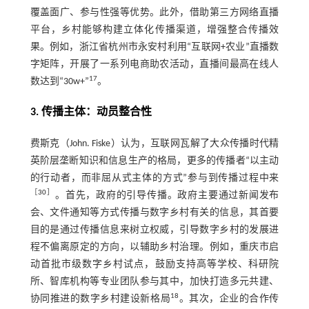
覆盖面广、参与性强等优势。此外，借助第三方网络直播
平台，乡村能够构建立体化传播渠道，增强整合传播效
果。例如，浙江省杭州市永安村利用“互联网+农业”直播数
字矩阵，开展了一系列电商助农活动，直播间最高在线人
17
数达到“30w+”
。
3. 传播主体：动员整合性
费斯克（John. Fiske）认为，互联网瓦解了大众传播时代精
英阶层垄断知识和信息生产的格局，更多的传播者“以主动
的行动者，而非屈从式主体的方式”参与到传播过程中来
［
30
］
。首先，政府的引导传播。政府主要通过新闻发布
会、文件通知等方式传播与数字乡村有关的信息，其首要
目的是通过传播信息来树立权威，引导数字乡村的发展进
程不偏离原定的方向，以辅助乡村治理。例如，重庆市启
动首批市级数字乡村试点，鼓励支持高等学校、科研院
所、智库机构等专业团队参与其中，加快打造多元共建、
18
协同推进的数字乡村建设新格局
。其次，企业的合作传