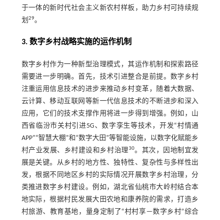
于一体的新时代社会主义新农村样板，助力乡村可持续规
29
划
。
3. 数字乡村战略实施的运作机制
数字乡村作为一种新型治理模式，其运作机制和探索路径
需要进一步明确。首先，技术引进整合是前提。数字乡村
注重运用信息技术的进步来推动乡村变革，随着大数据、
云计算、移动互联网等新一代信息技术的不断进步和深入
应用，它们的技术支撑作用将进一步得到增强。例如，山
西省临汾市关村引进5G、数字孪生等技术，开发“村情通
APP”“智慧大棚”和“数字大田”等智能设施，以数字化赋能乡
30
村产业发展、乡村建设和乡村治理
。其次，因地制宜发
展是关键。从乡村的地方性、独特性、复杂性与多样性出
发，根据不同地区乡村的实际情况开展数字乡村治理，分
类推进数字乡村建设。例如，湖北省仙桃市大岭村结合本
地实际，根据村民发展大田农地和康养院的需求，打造乡
村旅游、教育基地，量身定制了“村村享—数字乡村”综合