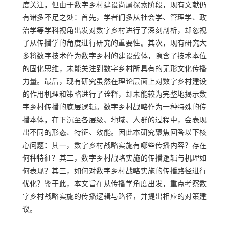
度关注，但由于数字乡村建设尚属探索阶段，现有文献仍
有诸多不足之处：首先，学者们多从社会学、管理学、政
治学等学科视角出发对数字乡村进行了深刻剖析，却忽视
了从传播学的角度进行研究的重要性。其次，现有研究大
多将数字技术作为数字乡村的建设载体，隐含了技术本位
的固化思维，未能关注到数字乡村所具有的无形文化传播
力量。最后，现有研究虽然在理论层面上对数字乡村建设
的作用机理和策略进行了诠释，却未能较为完整地揭示数
字乡村传播的底层逻辑。数字乡村战略作为一种特殊的传
播本体，在下沉至各层级、地域、人群的过程中，会表现
出不同的形态、特征、效能。因此本研究聚焦回答以下核
心问题：其一，数字乡村战略实施有哪些传播内容？存在
何种特征？其二，数字乡村战略实施的传播逻辑与机理如
何表现？其三，如何对数字乡村战略实施的传播路径进行
优化？鉴于此，本文旨在从传播学角度出发，重点考察数
字乡村战略实施的传播逻辑与路径，并提出相应的对策建
议。