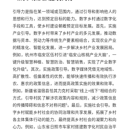
引导力是指在某一领域或范围内，通过引导和影响他人的
思想和行为，达到预定目标的能力。数字乡村通过数字化
手段和工具，使乡村建设朝着预定目标发展。首先，实施
产业引导。数字乡村带来了乡村产业的多元发展，推动数
据与资本、劳动力等传统生产要素相结合，实现农业产业
的精准化、智能化发展，进一步解决乡村产业发展困局。
例如，杭州市临安区伍村引进“临安山核桃产业大脑”，一
键升级智慧种植、智慧防治、智慧销售，实现了产业数字
4
化升级
。其次，实施政策引导。数字媒体凭借无地域性、
高扩散性、低偏差性的优势，能够快速传播和有效执行涉
农、惠农的政策信息，进而提高政策实施的效果和效率。
例如，新疆省温宿县恰其力克村采取“线上+线下”相结合的
方式，引导村民了解涉农政策内容和规则，减少政策信息
5
的传播障碍和信息不对称问题
。最后，实施社会引导。数
字乡村赋能乡村社会的协同治理和共享发展，拓展了乡村
各主体集体行动的能力，最终提高乡村社会的凝聚力和向
心力。例如，山东省日照市车家村搭建数字化村民自治平