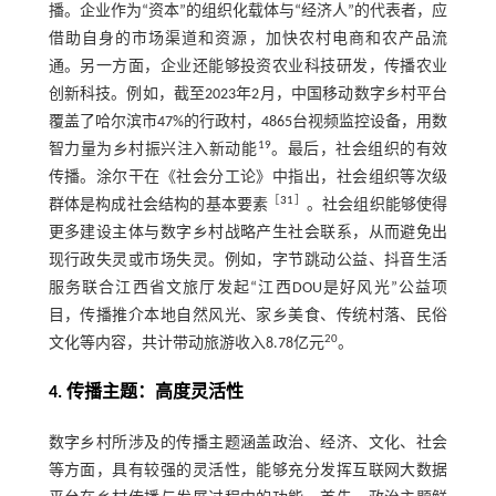
播。企业作为“资本”的组织化载体与“经济人”的代表者，应
借助自身的市场渠道和资源，加快农村电商和农产品流
通。另一方面，企业还能够投资农业科技研发，传播农业
创新科技。例如，截至2023年2月，中国移动数字乡村平台
覆盖了哈尔滨市47%的行政村，4865台视频监控设备，用数
19
智力量为乡村振兴注入新动能
。最后，社会组织的有效
传播。涂尔干在《社会分工论》中指出，社会组织等次级
［
31
］
群体是构成社会结构的基本要素
。社会组织能够使得
更多建设主体与数字乡村战略产生社会联系，从而避免出
现行政失灵或市场失灵。例如，字节跳动公益、抖音生活
服务联合江西省文旅厅发起“江西DOU是好风光”公益项
目，传播推介本地自然风光、家乡美食、传统村落、民俗
20
文化等内容，共计带动旅游收入8.78亿元
。
4. 传播主题：高度灵活性
数字乡村所涉及的传播主题涵盖政治、经济、文化、社会
等方面，具有较强的灵活性，能够充分发挥互联网大数据