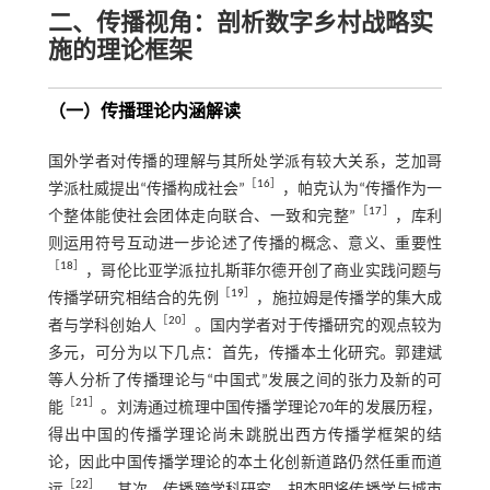
二、传播视角：剖析数字乡村战略实
施的理论框架
（一）传播理论内涵解读
国外学者对传播的理解与其所处学派有较大关系，芝加哥
［
16
］
学派杜威提出“传播构成社会”
，帕克认为“传播作为一
［
17
］
个整体能使社会团体走向联合、一致和完整”
，库利
则运用符号互动进一步论述了传播的概念、意义、重要性
［
18
］
，哥伦比亚学派拉扎斯菲尔德开创了商业实践问题与
［
19
］
传播学研究相结合的先例
，施拉姆是传播学的集大成
［
20
］
者与学科创始人
。国内学者对于传播研究的观点较为
多元，可分为以下几点：首先，传播本土化研究。郭建斌
等人分析了传播理论与“中国式”发展之间的张力及新的可
［
21
］
能
。刘涛通过梳理中国传播学理论70年的发展历程，
得出中国的传播学理论尚未跳脱出西方传播学框架的结
论，因此中国传播学理论的本土化创新道路仍然任重而道
［
22
］