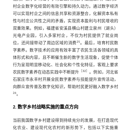
村企业数字化经营的有效引擎和持久动力。通过数字经济
可以实现村企之间的信息共享和资源整合，化解资本私有
性与村庄公共性之间的矛盾，实现资本盈利与村民增收的
双重效果。例如，福建省安溪县横山村建立泉州（湖头）
光电产业园，引入多家村企，不仅为村民提供了就业岗
25
位，还间接带动了周边区域的消费
。最后，培育村民数
字素养。数字技术的应用有效丰富了农民生活各领域的具
体形式和内容，且不断催生新的数字生活现象，促使个体
行为呈现明显移动化、社会化和个性化特征，客观上要求
［
32
］
农民数字素养在动态实践中不断提升
。例如，河北省
石家庄市永丰村开展全民数字素养与技能提升宣传活动，
向群众宣传普及数字化知识，帮助村民更好融入数字乡村
26
。
2. 数字乡村战略实施的重点方向
当前我国数字乡村建设得到持续充分的发展，在打造现代
化农业、建设现代化农村的新形势下，包括以下实施重