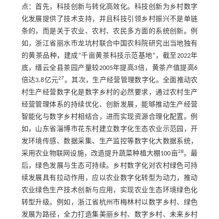
点：首先，科技创新与转化高效化。科技创新为乡村数字
化发展提供了技术支持，并且科技引领乡村振兴不是单链
条的，而是关于农业、农村、农民多方面的系统创新。例
如，浙江省丽水市龙坑村联合中国农科院研究出当地独有
的黄茶品种，建成“千亩黄茶科技示范基地”，截至2022年
底，缙云全县茶园产量较2005年提高3倍，黄茶产值提高6
27
倍达3.8亿元
。其次，生产经营管理数字化。全面推动农
村生产经营数字化是数字乡村的必然要求，通过农村生产
经营管理体系的持续优化、创新发展，能够推动生产经营
智能化与数字乡村相结合，进而实现资源合理化配置。例
如，山东省淄博市花东村建立数字化生态农业示范园，开
发环境传感、数据采集、生产监控等数字化大数据系统，
28
采用农业物联网设施，改造提升蔬菜种植大棚100亩
。最
后，绿色发展与生态可持续。乡村数字化对农村绿色可持
续发展具有拉动作用，应以农业数字化转型为动力，推动
农业绿色生产技术创新与应用，实现农业生态环境绿色化
转型升级。例如，浙江省杭州市梅林村以数字乡村、绿色
发展为路径，全力打造集美丽乡村、数字乡村、未来乡村