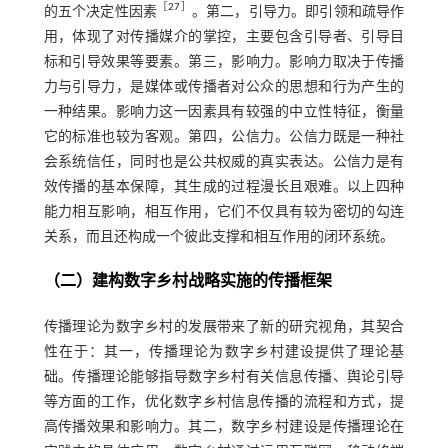
［
27
］
的五个决定性因素
。第二，引导力。即引领和疏导作
用，体现了对传播媒介的掌控，主要包含引导者、引导目
标和引导效果等要素。第三，影响力。影响力取决于传播
力与引导力，是媒体或传播者对公众的思想和行为产生的
一种结果。影响力这一因素具有较强的中立性特征，衡量
它的标准也较为客观。第四，公信力。公信力既是一种社
会系统信任，同时也是公共权威的真实表达。公信力是有
效传播的基本保障，其生成的过程漫长且艰难。以上四种
能力相互影响，相互作用，它们不仅具有较为密切的勾连
关系，而且还构成一个彼此支撑和相互作用的闭环系统。
（二）建构数字乡村战略实施的传播框架
传播理论为数字乡村的发展带来了新的研究视角，其契合
性在于：其一，传播理论为数字乡村建设提供了理论基
础。传播理论能够指导数字乡村有关信息传播、舆论引导
等方面的工作，优化数字乡村信息传播的流程和方式，提
高传播效果和影响力。其二，数字乡村建设是传播理论在