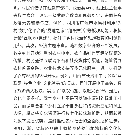
平台在乡村传播与发展过程中的功能。首先，政治主题鲜
明。村民们借助在线教育课程、政治类APP、线上民主议事
等数字媒介，更易于接受政治教育和思想引导，进而提高
政治素养和参与度。例如，四川省广汉市水磨村利用“为
村”数字化平台的“党建之家”“组织生活”等板块功能，积极
建设“互联网+党建”，提升了乡村政治和思想教育的引领作
21
用
。其次，经济主题丰富。随着数字经济的不断发展，
数字乡村开始注重对农村电商、农产品销售等经济议题的
传播。村民通过互联网平台和社交媒体等渠道，能够得到
农村普惠金融、农业技术支持等多元化服务，进一步推动
了农村经济的转型升级。例如，山西省长治市牛寺乡以“互
联网+特色产业+文化渲染”的模式，同时开展电子商务、数
22
字旅游两大板块，实现了“以农带旅、以旅兴农”
。最后，
文化主题多样。数字乡村并不是可以随处复制的标准工业
品，而是需要各个乡村立足于自身独特的资源禀赋和风土
人情，将这些文化资源进行数字化转化和扩散，从而转换
为数字发展优势，最终推动农村社会的全面发展和进步。
例如，浙江省桐庐县莪山畲族乡依据当地独特的文化传