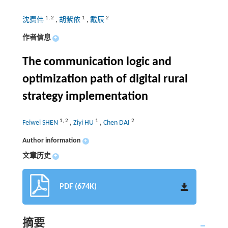
1
,
2
1
2
沈费伟
,
胡紫依
,
戴辰
作者信息
+
The communication logic and
optimization path of digital rural
strategy implementation
1
,
2
1
2
Feiwei SHEN
,
Ziyi HU
,
Chen DAI
Author information
+
文章历史
+
PDF (674K)
摘要