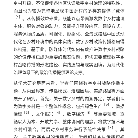
乡村升级，不仅促使各地区认识数字乡村治理的特殊性，
而且也为较为完整地呈现中国乡村的多样态提供了载体
［
1
］
。从传播效益来看，既能以点带面激发数字乡村建设
主体、服务对象的动力，又能提升建设内容、建设方式、
服务保障的品质，可视化、形象化、全景式描述中国式现
代化在乡村环境中的具体实践，数字乡村政策传播格局得
以构建。基于此，融媒体时代如何有效推进数字乡村战略
的价值传播已成为重要的现实命题，迫切需要梳理数字乡
村战略传播的形态路径、实践逻辑与现实困境，为现代化
治理体系下的政治传播提供理论支撑。
从学术研究层面来看，学者们围绕数字乡村战略传播主
题，从内涵界定、传播模式、治理困境、实施路径等方面
展开了研究。首先，关于数字乡村的内涵界定。学者们认
［
2
］
为数字乡村是一个整体性概念，包括绿色生产
、数据
［
3
］
［
4
］
［
5
］
治理
、文化振兴
、数字经济
等重要领域，遵
循以人为本、开放共享、整体协同的理念，将数字技术与
［
6
］
乡村相融合，而后对乡村事务进行系统性决策
。其
次，关于数字乡村的传播模式。学者们从乡村传播短视