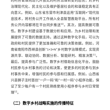
的村务管理向现代开放式的村务治理转变的态势，对乡村
治理现代化、民主化以及维护基层社会的和谐稳定具有正
向意义。例如，山东省东营市利津县运用“互联网+”现代信
息技术，将村务公开工作纳入全县智慧救助平台，所有村
10
务公开内容都将在平台同步推送
。其次，提高数据可靠
性。数字乡村建设基于数据分析和应用，为乡村治理和发
展提供了可靠的数据支持。通过这种数字化手段，可以为
政府和村民提供了更加准确和可靠的决策依据。例如，河
南省南阳市西峡县创新“1+3+N”乡村数字治理模式，实现资
11
源共享、联动协同、数据分析、智能研判、精准决策
。
最后，提高参与广泛性。数字乡村借助信息化平台，鼓励
村民参与乡村事务的讨论和决策，使更多的村民参与到乡
村事务中来，增强村民的参与感和归属感。例如，山西省
兴县狮子洼村首创“一户一码”和“一村一码”小程序功能，保
证了至少每户有一个村民熟练使用小程序参与乡村日常管
12
理
。
（二）数字乡村战略实施的传播特征