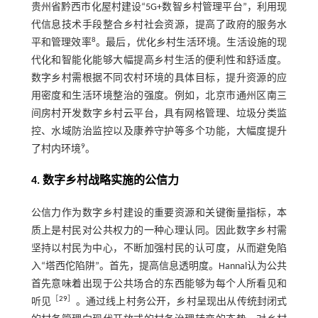
贵州省黔西市化屋村建设“5G+数智乡村管理平台”，利用现
代信息技术手段整合乡村社会资源，提高了政府的服务水
8
平和管理效率
。最后，优化乡村生活环境。生活设施的现
代化和智能化能够大幅提高乡村生活的便利性和舒适度。
数字乡村需根据不同农村环境的具体目标，提升资源的应
用密度和生活环境整治的强度。例如，北京市通州区南三
间房村开发数字乡村云平台，具有网格管理、垃圾分类监
控、水域防治监控以及康养守护等多个功能，大幅度提升
9
了村内环境
。
4. 数字乡村战略实施的公信力
公信力作为数字乡村建设的重要资源和关键衡量指标，本
质上是村民对公共权力的一种心理认同。因此数字乡村需
坚持以村民为中心，不断加强村民的认可度，从而避免陷
入“塔西佗陷阱”。首先，提高信息透明度。Hannal认为公共
首先意味着出现于公共场合的东西能够为每个人所看见和
［
29
］
听见
。通过线上村务公开，乡村呈现出从传统封闭式