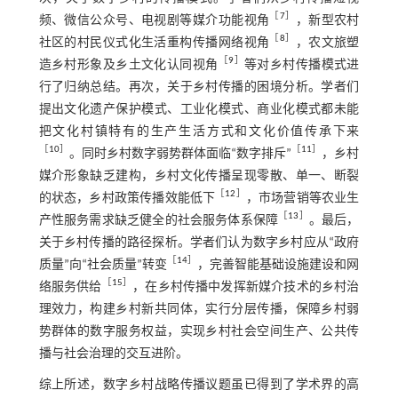
［
7
］
频、微信公众号、电视剧等媒介功能视角
，新型农村
［
8
］
社区的村民仪式化生活重构传播网络视角
，农文旅塑
［
9
］
造乡村形象及乡土文化认同视角
等对乡村传播模式进
行了归纳总结。再次，关于乡村传播的困境分析。学者们
提出文化遗产保护模式、工业化模式、商业化模式都未能
把文化村镇特有的生产生活方式和文化价值传承下来
［
10
］
［
11
］
。同时乡村数字弱势群体面临“数字排斥”
，乡村
媒介形象缺乏建构，乡村文化传播呈现零散、单一、断裂
［
12
］
的状态，乡村政策传播效能低下
，市场营销等农业生
［
13
］
产性服务需求缺乏健全的社会服务体系保障
。最后，
关于乡村传播的路径探析。学者们认为数字乡村应从“政府
［
14
］
质量”向“社会质量”转变
，完善智能基础设施建设和网
［
15
］
络服务供给
，在乡村传播中发挥新媒介技术的乡村治
理效力，构建乡村新共同体，实行分层传播，保障乡村弱
势群体的数字服务权益，实现乡村社会空间生产、公共传
播与社会治理的交互进阶。
综上所述，数字乡村战略传播议题虽已得到了学术界的高