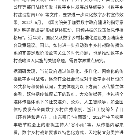
公厅等部门陆续印发《数字乡村发展战略纲要》《数字乡
村建设指南1.0》等文件，要求进一步深化数字乡村宣传效
果。2022年6月，《国务院关于加强数字政府建设的指导意
见》明确提出要“形成整体联动、同频共振的政策信息传播
格局”。近年来，国家又从数字乡村标准化建设方面陆续出
台政策建议。因此，如何进一步推动数字乡村战略传播体
系的完善是现阶段亟需关注的时代命题，也是推动数字乡
村战略深入实施的关键命题，需要学界重点研究。
据调研发现，当前政府通过体系化、多样化、网络化的传
播数字乡村战略，逐渐在全社会形成对于数字乡村建设的
公共参与和价值认同，主要体现为以下方面：从传播主体
来看，既包括传统模式下的政府、大众传媒等，也包括全
媒体传播体系下的社交媒介、公众、人工智能等，如全国
信标委发布全国数字乡村优秀案例、浙江卫视综艺节目
《还有诗和远方》、山东费县“拉面哥”、2022年中国农民
丰收节晚会上的虚拟主持人“谷小雨”等。从传播内容来
看，数字乡村战略要求以特色化方式，因地制宜分类推进