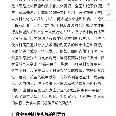
数字网络文化建设和数字化文化资源，全面升级了道德讲
堂、农家书屋、儿童服务站等文化阵地，有效提高了村民
1
对乡村文化的兴趣
。其次，促进城乡交流和融合。布伦金
（Bryndin E）认为，数字技术的发展必然会给城乡主体的
［
28
］
行为和城乡关系本身带来新变化
。数字乡村的传播不
仅使城市居民更好地了解和体验乡村精神和生活，同时也
使乡村居民通过数字技术接触到更多的城市信息和资源，
从而促进了城乡一体化发展。例如，四川省蒲江县明月村
聚焦生态振兴大力发展观光，坚持农商数旅融合发展，把
2
大量城里人变成了“新村民”
。最后，加强乡村资源整合。
数字乡村是高质量建设乡村振兴的策略选择。它通过多领
域、层次、范围的数字赋能，有效协调治理主体、发展要
素、人口结构，弥补传统乡村振兴模式的诸多治理缺陷。
例如，山西省吕梁县栗家庄建立“栗家庄数字乡村平台”，
汇聚了智慧党建、乡村规划、生活富裕、乡村产业等方面
3
的内容，为乡村振兴提供了新的动力
。
2. 数字乡村战略实施的引导力