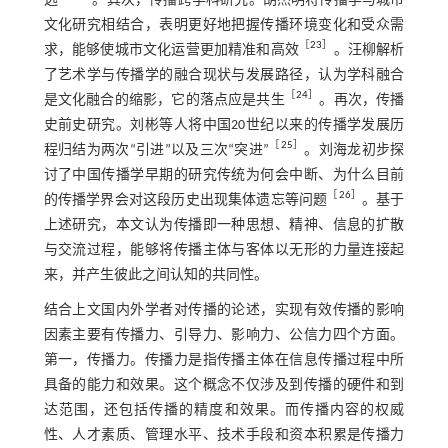
远
。其次，传播跨学科研究。胡杰明将传播学与城市
文化研究相结合，表明更好地把握传播环境变化和受众需
［
23
］
求，能够使城市文化运营更加精准和高效
。汪柳解析
了艺术学与传播学的融合现状与发展路径，认为学科融合
［
24
］
是文化融合的缩影，它的落点应是共生
。再次，传播
史前史研究。刘彬等人将中国20世纪以来的传播学发展历
［
25
］
程归结为两次“引进”以及三次“突进”
。刘海龙初步探
讨了中国传播学早期的研究传统为何会中断、为什么目前
［
26
］
的传播学界会对这段历史出现集体遗忘等问题
。基于
上述研究，本文认为传播即一种思想、精神、信息的扩散
与交流过程，能够将传播主体与客体以无形的力量连接起
来，并产生彼此之间认知的共同性。
结合上文国内外学者对传播的论述，实现有效传播的影响
因素主要有传播力、引导力、影响力、公信力四个方面。
第一，传播力。传播力是指传播主体在信息传播过程中所
具备的能力和效果。这个概念不仅涉及到传播的硬件和到
达范围，还包括传播的精度和效果。而传播内容的权威
性、人才素质、管理水平、技术手段和资本积累是传播力