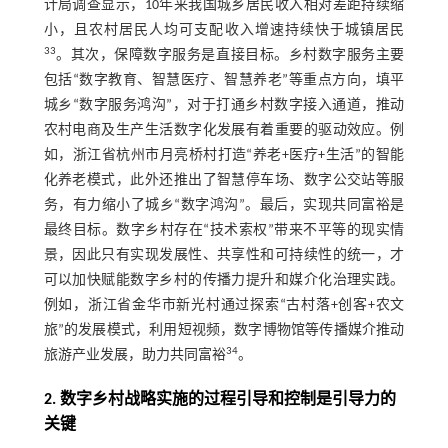
计局调查显示，10年来我国城乡居民收入相对差距持续缩
小，且农村居民人均可支配收入增速持续快于城镇居民
33
。其次，保障数字服务是直接目标。乡村数字服务主要
包括“数字教育、智慧医疗、智慧养老”等重点方向，填平
城乡“数字服务鸿沟”，对于打通乡村数字接入通道，推动
农村电商及生产生活数字化发展有着重要的驱动效应。例
如，浙江省杭州市月亮桥村打造“养老+医疗+生活”的智能
化养老模式，此外还推出了智慧停车场、数字公交站等服
务，有力缩小了城乡“数字鸿沟”。最后，实现共同富裕是
最终目标。数字乡村存在“技术索权”带来不平等的现实情
景，因此只有实现发展性、共享性和可持续性的统一，才
可以加快赋能数字乡村的传播力提升和媒介化治理实践。
例如，浙江省金华市新光村通过探索“古村落+创客+农文
旅”的发展模式，利用短视频，数字博物馆等传播媒介推动
34
旅游产业发展，助力共同富裕
。
2. 数字乡村战略实施的过程引导和控制是引导力的
关键