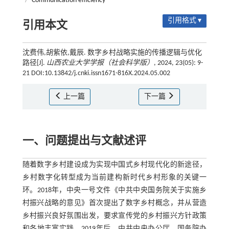
/
Communication efficiency
引用格式 ▾
引用本文
沈费伟,胡紫依,戴辰. 数字乡村战略实施的传播逻辑与优化
路径[J].
山西农业大学学报（社会科学版）
, 2024, 23(05): 9-
21 DOI:10.13842/j.cnki.issn1671-816X.2024.05.002
上一篇
下一篇
一、问题提出与文献述评
随着数字乡村建设成为实现中国式乡村现代化的新途径，
乡村数字化转型成为当前建构新时代乡村形象的关键一
环。2018年，中央一号文件《中共中央国务院关于实施乡
村振兴战略的意见》首次提出了数字乡村概念，并从营造
乡村振兴良好氛围出发，要求宣传党的乡村振兴方针政策
和各地丰富实践。2019年后，中共中央办公厅、国务院办