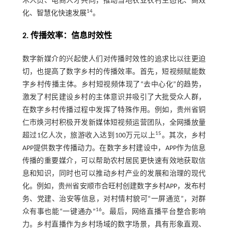
术人员、电商人才共同，推动当地农业农村生态化、高效
14
化、智慧化快速发展
。
2. 传播效率：信息时效性
数字新媒介的兴起使人们对传播时效性的追求比以往更迫
切，也提高了数字乡村的传播效率。首先，短视频赋能数
字乡村传播主体。乡村短视频体现了“去中心化”的趋势，
激发了村民建设乡村的主体意识并吸引了大批受众人群，
在数字乡村传播过程中发挥了特殊作用。例如，贵州省铜
仁市焕河村积极开发新媒体短视频运营团队，全网播放量
15
超过1亿人次，旅游收入达到100万元以上
。其次，乡村
APP提供数字传播动力。在数字乡村建设中，APP作为信息
传播的重要媒介，可以帮助农村居民更快速有效地获取信
息和知识，同时也可以推动乡村产业的发展和治理的现代
化。例如，贵州省安顺市合旺村创建数字乡村APP，发布村
务、党建、治安等信息，对村情村貌可“一屏通览”，对群
16
众有事也能“一键通办”
。最后，网络直播平台整合影响
力。乡村直播作为乡村场域的数字场景，具有形象直观、