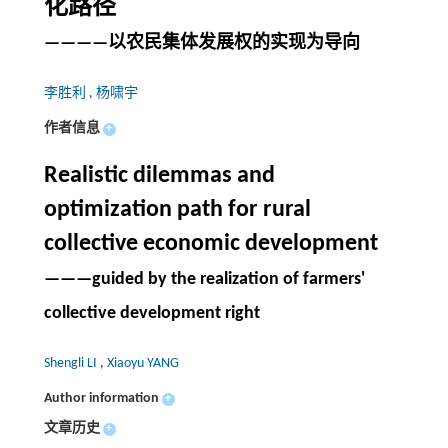
化路径
————以农民集体发展权的实现为导向
李胜利
,
杨啸宇
作者信息
+
Realistic dilemmas and
optimization path for rural
collective economic development
———guided by the realization of farmers'
collective development right
Shengli LI
,
Xiaoyu YANG
Author information
+
文章历史
+