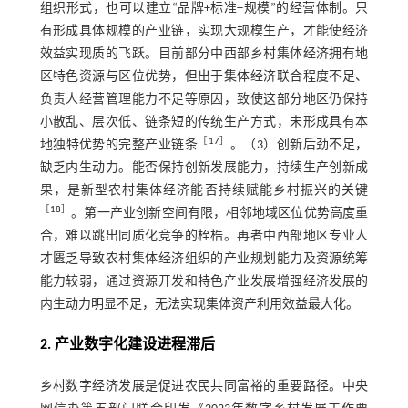
组织形式，也可以建立“品牌+标准+规模”的经营体制。只
有形成具体规模的产业链，实现大规模生产，才能使经济
效益实现质的飞跃。目前部分中西部乡村集体经济拥有地
区特色资源与区位优势，但出于集体经济联合程度不足、
负责人经营管理能力不足等原因，致使这部分地区仍保持
小散乱、层次低、链条短的传统生产方式，未形成具有本
［
17
］
地独特优势的完整产业链条
。（3）创新后劲不足，
缺乏内生动力。能否保持创新发展能力，持续生产创新成
果，是新型农村集体经济能否持续赋能乡村振兴的关键
［
18
］
。第一产业创新空间有限，相邻地域区位优势高度重
合，难以跳出同质化竞争的桎梏。再者中西部地区专业人
才匮乏导致农村集体经济组织的产业规划能力及资源统筹
能力较弱，通过资源开发和特色产业发展增强经济发展的
内生动力明显不足，无法实现集体资产利用效益最大化。
2. 产业数字化建设进程滞后
乡村数字经济发展是促进农民共同富裕的重要路径。中央