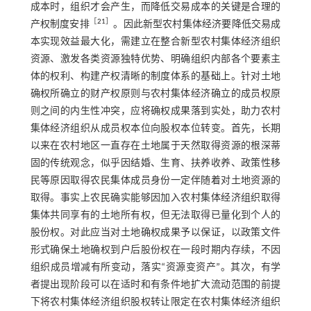
成本时，组织才会产生，而降低交易成本的关键是合理的
［
21
］
产权制度安排
。因此新型农村集体经济要降低交易成
本实现效益最大化，需建立在整合新型农村集体经济组织
资源、激发各类资源独特优势、明确组织内部各个要素主
体的权利、构建产权清晰的制度体系的基础上。针对土地
确权所确立的财产权原则与农村集体经济确立的成员权原
则之间的内生性冲突，应将确权成果落到实处，助力农村
集体经济组织从成员权本位向股权本位转变。首先，长期
以来在农村地区一直存在土地属于天然取得资源的根深蒂
固的传统观念，似乎因结婚、生育、扶养收养、政策性移
民等原因取得农民集体成员身份一定伴随着对土地资源的
取得。事实上农民确实能够因加入农村集体经济组织取得
集体共同享有的土地所有权，但无法取得已量化到个人的
股份权。对此应当对土地确权成果予以保证，以政策文件
形式确保土地确权到户后股份权在一段时期内存续，不因
组织成员增减有所变动，落实“资源变资产”。其次，有学
者提出现阶段可以在适时和有条件地扩大流动范围的前提
下将农村集体经济组织股权转让限定在农村集体经济组织