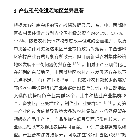
1. 产业现代化进程地区差异显著
根据2019年底完成的清产核资数据显示，东、中、西部地
区农村集体资产分别占全国村级总资产的64.7%、17.7%、
17.6%。随着农村集体产权制度改革试点的全面推开，以及
中央各项针对欠发达地区产业扶持政策的落实，中西部地
区农村产业弱质现象有所改善，但目前新型农村集体经济
［
15
］
地区发展不平衡问题仍然存在
。相对于产业现代化走
在前列的东部地区，中西部地区农村产业发展还存在以下
几点不足：（1）产业类型单一。以农业农村部和财政部发
布的2023年优势特色产业集群建设名单为例，中西部地区
入选的优势特色产业集群28个，其中种植业产业集群18
［
16
］
个，畜牧业产业集群7个，制作业产业集群3个
。对第
一产业的过度依赖导致绝大多数农村集体产业仍然停留在
初级农产品生产上，产品附加值低且受环境影响较大，产
业弱质难以有效促进农民共同富裕。（2）产业链条难以成
型。产业链构建方法多元，可以建立“公司+园区+农户”的