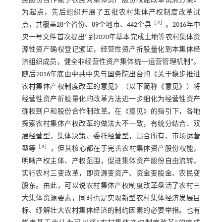
民股份合作赋予农民对集体资产股份权能改革试点方案》
为起点，先后组织开展了五批农村集体产权制度改革试
［
2
］
点，共覆盖28个省份、89个地市、442个县
。2016年中
央一号文件首次提出“到2020年基本完成土地等农村集体资
源性资产确权登记颁证，经营性资产折股量化到本集体经
济组织成员，健全非经营性资产集体统一运营管理机制”。
随后2016年底由中共中央与国务院出台的《关于稳步推进
农村集体产权制度改革的意见》（以下简称《意见》）将
经营性资产折股量化的改革方法进一步细化为经营性资产
确权到户和股份合作制改革。在《意见》的指引下，各地
探索农村集体产权改革的做法大不一致，有统分结合、双
层经营型，集体决策、委托经营型，混合所有、市场运营
［
3
］
型等
，但其核心都在于完善农村集体资产股份权能，
明晰产权主体、产权范围，促进集体资产股份自由流转，
实行农村三变改革，即资源变资产、资金变股金、农民变
股东。由此，可以说农村集体产权制度改革盘活了农村三
大集体资源要素，同时也是实现新型农村集体经济发展目
标、纾解壮大农村集体经济的制约因素的必要举措。也有