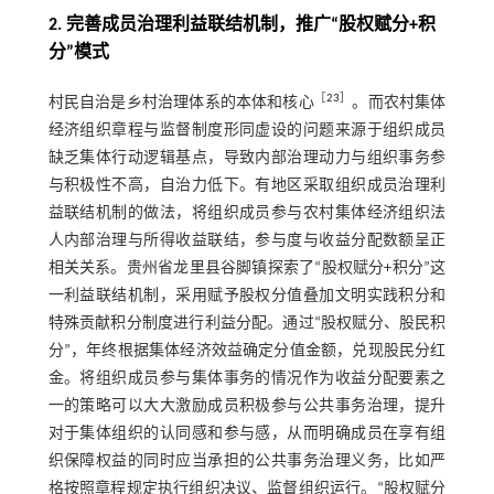
2. 完善成员治理利益联结机制，推广“股权赋分+积
分”模式
［
23
］
村民自治是乡村治理体系的本体和核心
。而农村集体
经济组织章程与监督制度形同虚设的问题来源于组织成员
缺乏集体行动逻辑基点，导致内部治理动力与组织事务参
与积极性不高，自治力低下。有地区采取组织成员治理利
益联结机制的做法，将组织成员参与农村集体经济组织法
人内部治理与所得收益联结，参与度与收益分配数额呈正
相关关系。贵州省龙里县谷脚镇探索了“股权赋分+积分”这
一利益联结机制，采用赋予股权分值叠加文明实践积分和
特殊贡献积分制度进行利益分配。通过“股权赋分、股民积
分”，年终根据集体经济效益确定分值金额，兑现股民分红
金。将组织成员参与集体事务的情况作为收益分配要素之
一的策略可以大大激励成员积极参与公共事务治理，提升
对于集体组织的认同感和参与感，从而明确成员在享有组
织保障权益的同时应当承担的公共事务治理义务，比如严
格按照章程规定执行组织决议、监督组织运行。“股权赋分