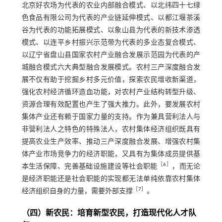
北京好农场为代表的农业内部融合模式、以北纬四十七绿
色食品有限公司为代表的产业链延伸模式、以都江堰茶溪
谷为代表的功能拓展模式、以象山县为代表的新技术渗透
模式、以连平乡村振兴示范带为代表的多业态复合模式、
以辽宁省盘山县国家农村产业融合发展示范园为代表的产
城融合模式六大典型融合发展模式。农村三产深度融合发
展不仅有助于挖掘乡村多元价值，探索农民增收新渠道，
强化农村经济循环造血功能，对农村产业结构转型升级、
资源合理有效配置也产生了强大推力。此外，要发展农村
集体产业还有赖于国家力量的支持。作为兼具营利法人与
非营利法人之特色的特殊法人，农村集体经济组织既具有
提高农业生产效率、推动三产深度融合发展、增强农村集
体产业市场竞争力的经济职能，又具有为集体成员提供基
［
6
］
本生活保障、完善基础设施建设等社会职能
，而无论
是经济职能还是社会职能的实现都无法单纯依靠农村集体
［
7
］
经济组织自身的力量，需要外部支撑
。
（四）新农民：培育新型农民，打造现代化人才队