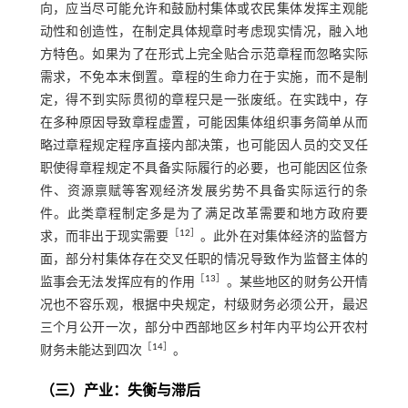
向，应当尽可能允许和鼓励村集体或农民集体发挥主观能
动性和创造性，在制定具体规章时考虑现实情况，融入地
方特色。如果为了在形式上完全贴合示范章程而忽略实际
需求，不免本末倒置。章程的生命力在于实施，而不是制
定，得不到实际贯彻的章程只是一张废纸。在实践中，存
在多种原因导致章程虚置，可能因集体组织事务简单从而
略过章程规定程序直接内部决策，也可能因人员的交叉任
职使得章程规定不具备实际履行的必要，也可能因区位条
件、资源禀赋等客观经济发展劣势不具备实际运行的条
件。此类章程制定多是为了满足改革需要和地方政府要
［
12
］
求，而非出于现实需要
。此外在对集体经济的监督方
面，部分村集体存在交叉任职的情况导致作为监督主体的
［
13
］
监事会无法发挥应有的作用
。某些地区的财务公开情
况也不容乐观，根据中央规定，村级财务必须公开，最迟
三个月公开一次，部分中西部地区乡村年内平均公开农村
［
14
］
财务未能达到四次
。
（三）产业：失衡与滞后