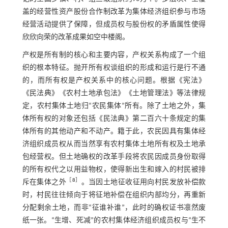
盖的经营性资产股份合作制改革为集体经济组织参与市场
经营活动提供了保障，但成员权与股份权的矛盾属性使得
欣欣向荣的改革成果如空中楼阁。
产权是所有制的核心和主要内容，产权关系构成了一个组
织的根本特征。抛开所有权谈组织的形成和运行是行不通
的，而所有权是产权关系中的核心问题。根据《宪法》
《民法典》《农村土地承包法》《土地管理法》等法律规
定，农村集体土地归“农民集体”所有。除了土地之外，集
体所有权的对象还包括《民法典》第二百六十条规定的集
体所有的其他动产和不动产。籍于此，农民因具有集体经
济组织成员权从而当然享有农村集体土地所有权及土地承
包经营权。但土地确权的改革手段将农民因成员身份取得
的所有权代之以用益物权，使得新出生和嫁入的村民被排
［
8
］
斥在集体之外
。当因土地征收征用向村民发放补偿款
时，村民往往倾向于将征地补偿在组织内部均分，再重新
分配剩余土地，而非“征谁补谁”，此时的确权证书凛然废
纸一张。“生增、死减”的农村集体经济组织成员权与“生不