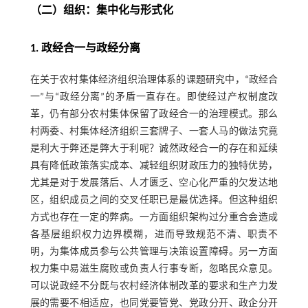
（二）组织：集中化与形式化
1. 政经合一与政经分离
在关于农村集体经济组织治理体系的课题研究中，“政经合
一”与“政经分离”的矛盾一直存在。即使经过产权制度改
革，仍有部分农村集体保留了政经合一的治理模式。那么
村两委、村集体经济组织三套牌子、一套人马的做法究竟
是利大于弊还是弊大于利呢？诚然政经合一的存在和延续
具有降低政策落实成本、减轻组织财政压力的独特优势，
尤其是对于发展落后、人才匮乏、空心化严重的欠发达地
区，组织成员之间的交叉任职已是最优选择。但这种组织
方式也存在一定的弊病。一方面组织架构过分重合会造成
各基层组织权力边界模糊，进而导致规范不清、职责不
明，为集体成员参与公共管理与决策设置障碍。另一方面
权力集中易滋生腐败或负责人行事专断，忽略民众意见。
可以说政经不分既与农村经济体制改革的要求和生产力发
展的需要不相适应，也同党要管党、党政分开、政企分开