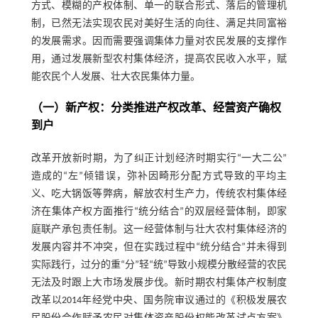
方式、模糊的产权体制、单一的联合形式、落后的管理机
制，已然无法实现农民对美好生活的向往、满足共同富裕
的发展需求。因而需要强调集体力量对农民发展的支撑作
用，通过发展新型农村集体经济，提高农民收入水平，赋
能农民个人发展、壮大农民集体力量。
（一）新产权：分类推进产权改革、经营资产确权
到户
改革开放新时期，为了纠正计划经济时期实行“一大二公”
造成的“左”倾错误，弥补因畸形分配方式导致的平均主
义、吃大锅饭等弊病，解放农村生产力，传统农村集体经
济在集体产权方面推行“统分结合”的双层经营体制，即家
庭联产承包责任制。这一经营体制与壮大农村集体经济的
发展内容并不冲突，但在实践过程中“统分结合”并未得到
实际践行，过分的重“分”轻“统”导致小规模分散经营的农民
无法及时跟上大市场发展步伐。新时期农村集体产权制度
改革以2014年经党中央、国务院审议通过的《积极发展农