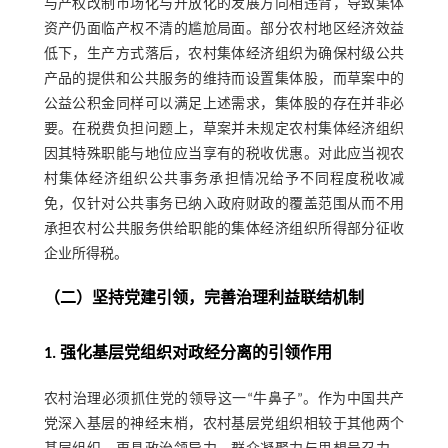
与产权改制市场化与开放化的发展方向相违背，导致集体
资产仍面临产权不清的尴尬局面。部分农村地区经济效益
低下，生产方式落后，农村集体经济组织为确保村级公共
产品的提供和公共服务的维持而设置集体股，而草案中的
公益公积金同样可以满足上述需求，集体股的存在并非必
要。在税费负担问题上，草案并未规定农村集体经济组织
因其特殊职能与地位应当享有的税收优惠。对此应当视农
村集体经济组织公共事务承担情况给予不同程度税收减
免，仅针对公共事务已纳入政府财政的覆盖范围从而不用
承担农村公共服务供给职能的集体经济组织所得部分征收
企业所得税。
（二）坚持党建引领，完善治理利益联结机制
1. 强化基层党组织对政经分离的引领作用
农村治理必须抓住党的领导这一“牛鼻子”。作为中国共产
党深入基层的神经末梢，农村基层党组织相较于其他两个