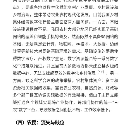
网信办等五部门联合印发《2023年数字乡村发展工作要
点》，要求各地以数字化赋能乡村产业发展、乡村建设和
乡村治理，整体带动农业农村现代化发展。目前我国乡村
集体经济数字化建设主要面临两方面问题。一方面，基础
设施建设程度不足。我国农村大部分地区已经实现了基础
网络的覆盖和智能手机的普及，然而仍然不具备5G网络的
基础，无法满足云计算、物联网、VR技术、大数据、边缘
计算等新技术对网络基础环境的需求。基础设施的落后使
得数字医疗、产权数字登记、数字资源整合等一系列数字
化举措难以推进。并且当前大多数地方都未建立县乡级的
［
19
］
数据中心，无法支撑起高效的数字化乡村治理
。另一
方面，缺乏科学合理的政策举措。农村集体资产、资金和
资源相关数据的收集，需要农业农村、自然资源、财政等
多个部门相互协调实现数据的有效衔接，但由于未建立能
够打通各个领域实现跨产业协作、跨部门协作的统一“三
农”数字平台，导致数据之间衔接不畅，工作效率低下。
（四）农民：流失与缺位