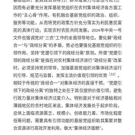
基层组织，更具政治领导力、群众凝聚力与思想号召力。
因而有必要充分发挥基层党组织在农村集体经济各方面工
作的“主心骨”作用，有机融合基层党组织的政治、组织、
服务等功能，从而将党的政策方针充分落实为利民惠民富
民的具体行动，实现农村农民共同发展。2024年中央一号
文件也强调党对“三农”工作的全面领导地位。要化解“政经
合一”与“政经分离”的矛盾，势必也要强化基层党组织的引
领作用，坚持“党建引领下的政经分离”原则。所谓“党建引
领的政经分离”是指在对农村集体经济进行“政经分离”改革
时，必须坚持党的领导，加强基层党组织对集体经济运行
［
22
］
的引导、规范与监督，发挥主流价值观引领的优势
。
相较于传统的“政经合一”对集体经济的直接干预，“党建引
领下的政经分离”的独特之处在于其仅提供价值引领，避免
行政力量对集体经济过度介入。特别是对于经济基础相对
薄弱地区的农村地区来说，集体经济发展处于起步阶段，
总体上面临资源匮乏、规模小、创收能力差、市场化程度
低等问题，需要具有引领功能的基层党组织助其集聚并整
合资源进行高效开发利用，做大“集体经济蛋糕”。