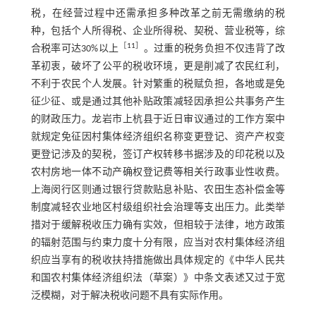
税，在经营过程中还需承担多种改革之前无需缴纳的税
种，包括个人所得税、企业所得税、契税、营业税等，综
［
11
］
合税率可达30%以上
。过重的税务负担不仅违背了改
革初衷，破坏了公平的税收环境，更是削减了农民红利，
不利于农民个人发展。针对繁重的税赋负担，各地或是免
征少征、或是通过其他补贴政策减轻因承担公共事务产生
的财政压力。龙岩市上杭县于近日审议通过的工作方案中
就规定免征因村集体经济组织名称变更登记、资产产权变
更登记涉及的契税，签订产权转移书据涉及的印花税以及
农村房地一体不动产确权登记费等相关行政事业性收费。
上海闵行区则通过银行贷款贴息补贴、农田生态补偿金等
制度减轻农业地区村级组织社会治理等支出压力。此类举
措对于缓解税收压力确有实效，但相较于法律，地方政策
的辐射范围与约束力度十分有限，应当对农村集体经济组
织应当享有的税收扶持措施做出具体规定的《中华人民共
和国农村集体经济组织法（草案）》中条文表述又过于宽
泛模糊，对于解决税收问题不具有实际作用。