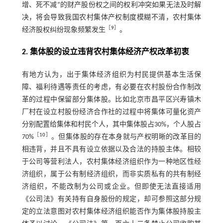
增、死不减”的财产股份权之间的权利冲突如果无法及时解
决，将会导致我国农村集体产权制度模糊不清，农村集体
［
9
］
经济股权纠纷现象频繁发生
。
2. 集体股的设立违背农村集体经济产权改革初衷
有地方认为，出于集体经济组织为村民提供基本生活保
障、福利待遇等责任的考虑，有必要在农村股份合作制改
革的过程中保留部分集体股。比如北京市昌平区兴寿镇木
厂村在设立村股份经济合作社的过程中将集体可量化资产
分别配置给集体和村民个人，其中集体股占30%，个人股占
［
10
］
70%
。但集体股的存在本身就与产权明晰的改革目的
相违背，并且不具有设立依据以及合法的持股主体。相较
于公司等营利法人，农村集体经济组织作为一种地区性经
济组织，属于公有制经济组织，而非实质私有的共有制经
济组织，不能改制为公司或企业。但即使无法直接适用
《公司法》有关持有自身股份的规定，却可参照这部分规
定的立法意图对农村集体经济组织能否作为集体股持股主