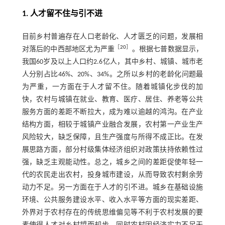
1. 人才留不住与引不进
目前乡村普遍存在人口老龄化、人才匮乏的问题，发展相
［
20
］
对落后的中西部地区尤为严重
。根据七普数据显示，
我国60岁及以上人口约2.6亿人，其中乡村、城镇、城市老
人分别占比46%、20%、34%。之所以乡村的老龄化问题最
为严重，一方面在于人才留不住。随着城镇化步伐的加
快，农村与城镇在就业、教育、医疗、居住、养老等公共
服务方面的差距不断拉大，成为难以逾越的鸿沟。在产业
结构方面，相较于城镇产业融合发展，农村第一产业生产
风险较大，缺乏保障，且生产强度与所得不成正比。在发
展思路方面，部分村级集体经济组织对政策扶持依赖性过
强，缺乏主观能动性。总之，城乡之间的差距促使年轻一
代的农民走出农村，投身城市建设，从而导致农村剩余劳
动力不足。另一方面在于人才的引不进。城乡在基础设施
环境、公共服务建设水平、收入水平等方面的现实差距、
外界对于农村存在的传统思维偏见等不利于农村发展的要