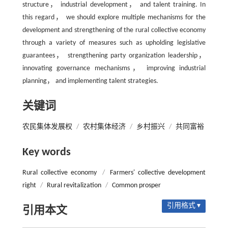
structure， industrial development， and talent training. In
this regard， we should explore multiple mechanisms for the
development and strengthening of the rural collective economy
through a variety of measures such as upholding legislative
guarantees， strengthening party organization leadership，
innovating governance mechanisms， improving industrial
planning， and implementing talent strategies.
关键词
农民集体发展权
/
农村集体经济
/
乡村振兴
/
共同富裕
Key words
Rural collective economy
/
Farmers' collective development
right
/
Rural revitalization
/
Common prosper
引用格式 ▾
引用本文