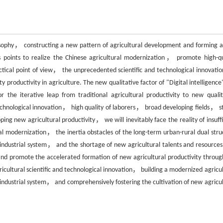
phy， constructing a new pattern of agricultural development and forming 
us points to realize the Chinese agricultural modernization， promote high-qu
ctical point of view， the unprecedented scientific and technological innovatio
 productivity in agriculture. The new qualitative factor of "Digital intelligence
 the iterative leap from traditional agricultural productivity to new qualit
technological innovation， high quality of laborers， broad developing fields， s
g new agricultural productivity， we will inevitably face the reality of insuffi
ral modernization， the inertia obstacles of the long-term urban-rural dual stru
ndustrial system， and the shortage of new agricultural talents and resources. 
nd promote the accelerated formation of new agricultural productivity throug
icultural scientific and technological innovation， building a modernized agricul
ustrial system， and comprehensively fostering the cultivation of new agricul