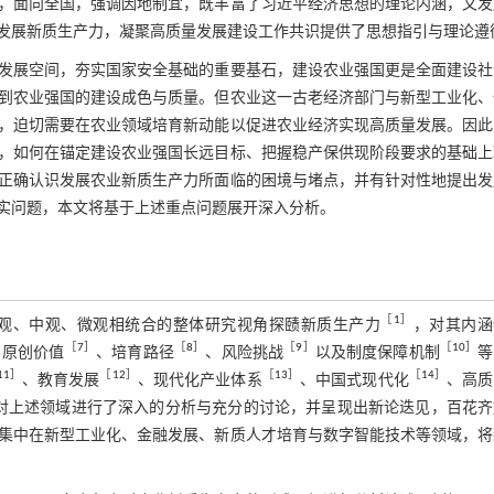
，面向全国，强调因地制宜，既丰富了习近平经济思想的理论内涵，又发
发展新质生产力，凝聚高质量发展建设工作共识提供了思想指引与理论遵
发展空间，夯实国家安全基础的重要基石，建设农业强国更是全面建设社
到农业强国的建设成色与质量。但农业这一古老经济部门与新型工业化、
，迫切需要在农业领域培育新动能以促进农业经济实现高质量发展。因此
，如何在锚定建设农业强国长远目标、把握稳产保供现阶段要求的基础上
正确认识发展农业新质生产力所面临的困境与堵点，并有针对性地提出发
实问题，本文将基于上述重点问题展开深入分析。
［
1
］
观、中观、微观相统合的整体研究视角探赜新质生产力
，对其内涵
［
7
］
［
8
］
［
9
］
［
10
］
、原创价值
、培育路径
、风险挑战
以及制度保障机制
等
11
］
［
12
］
［
13
］
［
14
］
、教育发展
、现代化产业体系
、中国式现代化
、高质
对上述领域进行了深入的分析与充分的讨论，并呈现出新论迭见，百花齐
集中在新型工业化、金融发展、新质人才培育与数字智能技术等领域，将