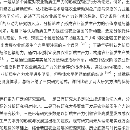
。一是从多个角度对农业新质生产力的形成逻辑进行分析论述。例如，王
升级农业劳动资料、依托数字技术增强农业劳动对象广度与深度的方式推
经济学分析，论述了形成农业新质生产力的理论脉络、历史条件与实践
迁的互动为研究切入点，分析论述了形成农业新质生产力的价值意蕴与基
例如，毛世平等认为新质生产力是建设农业强国的新动能，要充分依托科
则从理论、时代、现实三个维度论述了以新质生产力引领农业强国建设的
［
20
］
指出发展农业新质生产力需要注意的三个误区
；王静华等则认为新质
与绿色辐射力，通过因地制宜发展农业新质生产力，构建农业新质生产关
21
］
。三是通过测度与实证的方法构建指标体系，动态评估现阶段农业新
构建了农业新质生产力的综合评价指标体系，通过Kernel密度、Mar
［
22
］
农业新质生产力水平进步明显，但整体水平仍然偏低的结论
；龚斌磊
统测度体系，总结归纳了三类研究范式，详细比较了两大研究方法的优势
存在更为广泛的研究空间。一是已有研究大多是以生成逻辑为切入点，分
征的分析研究相对较少。二是已有研究大多聚焦于发展农业新质生产力的
关研究较少。三是已有研究多数是以新质生产力引领农业高质量发展或农
生产力本身的形成与发展提出相关建议。现有研究尚未从理论与实践方面
般规律的基础上，结合我国农业发展的资源禀赋、历史底蕴与时代要求对