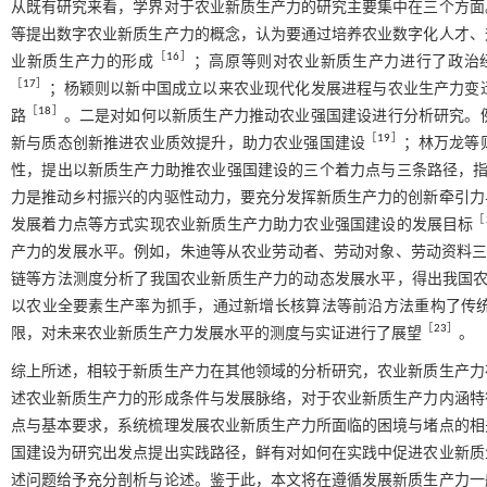
从既有研究来看，学界对于农业新质生产力的研究主要集中在三个方面
等提出数字农业新质生产力的概念，认为要通过培养农业数字化人才、
［
16
］
业新质生产力的形成
；高原等则对农业新质生产力进行了政治
［
17
］
；杨颖则以新中国成立以来农业现代化发展进程与农业生产力变
［
18
］
路
。二是对如何以新质生产力推动农业强国建设进行分析研究。
［
19
］
新与质态创新推进农业质效提升，助力农业强国建设
；林万龙等
性，提出以新质生产力助推农业强国建设的三个着力点与三条路径，
力是推动乡村振兴的内驱性动力，要充分发挥新质生产力的创新牵引力
［
发展着力点等方式实现农业新质生产力助力农业强国建设的发展目标
产力的发展水平。例如，朱迪等从农业劳动者、劳动对象、劳动资料三个维度
链等方法测度分析了我国农业新质生产力的动态发展水平，得出我国
以农业全要素生产率为抓手，通过新增长核算法等前沿方法重构了传
［
23
］
限，对未来农业新质生产力发展水平的测度与实证进行了展望
。
综上所述，相较于新质生产力在其他领域的分析研究，农业新质生产力
述农业新质生产力的形成条件与发展脉络，对于农业新质生产力内涵特
点与基本要求，系统梳理发展农业新质生产力所面临的困境与堵点的相
国建设为研究出发点提出实践路径，鲜有对如何在实践中促进农业新质
述问题给予充分剖析与论述。鉴于此，本文将在遵循发展新质生产力一