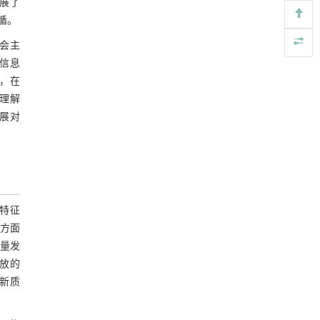
展了
Engineering
. 2026, Vol.58(3): 1-303
循。
https://doi.org/10.1016/j.eng.2025.10.017
会主
用于背面供电网络的纯钌n-TSV加工与极致全干
[5]
信息
法SOI晶圆减薄技术
，在
Engineering
. 2026, Vol.58(3): 1-303
理解
https://doi.org/10.1016/j.eng.2025.10.026
展对
特征
方面
量发
放的
新质