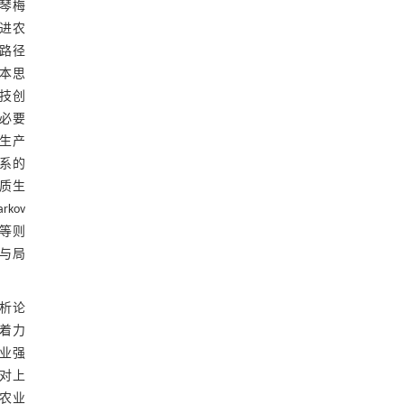
琴梅
进农
路径
本思
技创
必要
生产
系的
质生
kov
等则
与局
析论
着力
业强
对上
农业