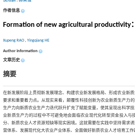
饶旭鹏
,
赫英强
作者信息
+
Formation of new agricultural productivity：
Xupeng RAO
,
Yingqiang HE
Author information
+
文章历史
+
摘要
在新发展阶段上贯彻新发展理念、构建农业新发展格局、形成农业新质
要求和重要着力点。从现实来看，颠覆性科技创新为农业新质生产力的
生产力向新质农业生产力迭代跃升扩充了赋能变量，使其呈现出科学技
业新质生产力的过程中不可避免地会面临农业现代化转型资金投入与
分、新质农业人才资源短缺等现实困境。这就需要在实践中坚持需求诱
营体系、发展现代化大农业产业体系、全面做好新质农业人才培育工作