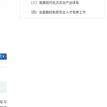
（三）发展现代化大农业产业体系
（四）全面做好新质农业人才培育工作
五、结论
降温路面涂层混合反射行为及其对道路光环境
[1]
安全的影响研究
参考文献
Engineering
. 2026, Vol.58(3): 1-303
基金资助
https://doi.org/10.1016/j.eng.2025.06.014
用于宽浓度范围高效捕集CO₂及低能耗再生的新
[2]
型酮基IPDA相变吸收剂
 ▾
Engineering
. 2026, Vol.58(3): 1-303
https://doi.org/10.1016/j.eng.2025.05.008
动力学引导的聚对苯二甲酸乙二酯可控低聚解
[3]
聚及其定制化高性能聚合物升级回收
Engineering
. 2026, Vol.58(3): 1-303
https://doi.org/10.1016/j.eng.2026.02.010
基于机器学习揭示二氢杨梅素抑制TGF-β/ALK5
[4]
特征与
信号通路治疗肺纤维化的新机制