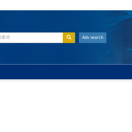
Adv search