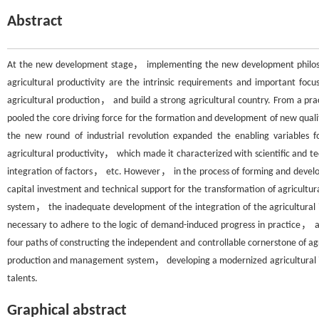
Abstract
At the new development stage， implementing the new development philoso
agricultural productivity are the intrinsic requirements and important foc
agricultural production， and build a strong agricultural country. From a pra
pooled the core driving force for the formation and development of new quality
the new round of industrial revolution expanded the enabling variables for
agricultural productivity， which made it characterized with scientific and 
integration of factors， etc. However， in the process of forming and developin
capital investment and technical support for the transformation of agricultu
system， the inadequate development of the integration of the agricultural i
necessary to adhere to the logic of demand-induced progress in practice， a
four paths of constructing the independent and controllable cornerstone of agr
production and management system， developing a modernized agricultural ind
talents.
Graphical abstract