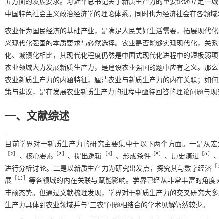
五方面的发展要求。习近平总书记关于新质生产力的重要论述立足一域
中国特色社会主义政治经济学的理论体系。同时也为经济社会在各领域
农业作为国民经济的基础产业，是满足人民美好生活需要，拓展现代化
义现代化强国的本质要求与必然选择。农业是否能够实现现代化，关系
化、城镇化相比，其现代化程度仍然是中国式现代化进程中的短板弱项
农业领域大力发展新质生产力，是建设农业强国的题中应有之义。那么
农业新质生产力的内涵特征，厘清农业与新质生产力的内在关联；如何
策与建议，是在发展农业新质生产力的进程中亟待回答的理论问题与现
一、文献综述
目前学界对于新质生产力的研究主要集中于以下两个方面。一是从宏
［
2
］
［
3
］
［
4
］
［
5
］
［
6
］
、核心要素
、提出逻辑
、形成条件
、历史演进
［
进行分析讨论。二是以新质生产力为研究出发点，探究其与数字经济
［
15
］
展
等各领域的内在关联与赋能影响。学界已经从非常丰富的角度
丰硕态势。但通过文献梳理发现，学界对于新质生产力的交叉研究大多
生产力具体到农业领域并与“三农”问题相结合的学术见解仍然较少。