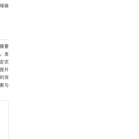
域破
展要
，发
定农
提升
”的突
要素与