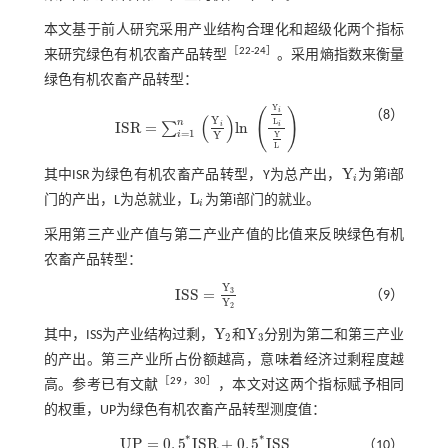
本文基于前人研究采用产业结构合理化和超级化两个指标
［
22
⁃
24
］
来研究绿色有机农畜产品转型
。采用熵指数来衡量
绿色有机农畜产品转型：
Y
(
)
i
（8）
(
)
Y
L
n
I
S
R
=
l
n
∑
i
i
I
S
R
=
∑
i
=
1
n
Y
i
Y
l
n
Y
i
L
i
Y
L
=
1
i
Y
Y
L
Y
其中ISR为绿色有机农畜产品转型，Y为总产出，
为第i部
Y
i
i
L
门的产出，L为总就业，
为第i部门的就业。
L
i
i
采用第三产业产值与第二产业产值的比值来反映绿色有机
农畜产品转型：
Y
I
S
S
=
3
（9）
I
S
S
=
Y
3
Y
2
Y
2
Y
Y
其中，ISS为产业结构过剩，
和
分别为第二和第三产业
Y
2
Y
3
2
3
的产出。第三产业所占份额越高，意味着经济过剩程度越
［
29
，
30
］
高。参考已有文献
，本文对这两个指标赋予相同
的权重，UP为绿色有机农畜产品转型测度值：
*
*
U
P
=
0
.
5
I
S
R
+
0
.
5
I
S
S
（10）
U
P
=
0
.
5
*
I
S
R
+
0
.
5
*
I
S
S