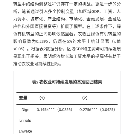
转型中的结构调整过程仍存在一定的挑战。更进一步的分
析，笔者通过引入多个控制变量（如区域GDP、工资、人
力资本、城市化、产业结构、市场化、金融发展、金融适
应性和外国直接投资等）扩展了模型。在上述条件下，绿
色有机转型的正向影响依然显著，农牧业绿色有机转型的
影响系数为0.2395，仍然在5%的水平上统计显著（p值
<0.05）。根据
表2
数据分析，区域GDP和工资与可持续发展
呈现出正相关，表明经济增长和工资水平的提高将有助于
推动农牧业可持续性目标。
表2 农牧业可持续发展的基准回归结果
变量
（1）
（2）
（3）
Dige
0.1458***（0.0356）
0.2756***（0.0425）
0.23
Lnrgdp
0.085
Lnwage
0.029