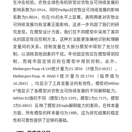
生冲击检验。农牧业绿色有机转型对农牧业可持续发展的
影响系数为0.0914，同时Hydige对农牧业可持续发展的影响
系数为0.8824，均在1%的水平上显著，表明两者对农牧业
可持续发展均有显著正面影响，这进一步巩固了我们的研
究发现。在模型设计方面，我们在不同模型中采用了差异
化的固定效应控制方法，这种方法能更准确地识别和理解
变量间的关系。控制变量在大部分模型中得到了充分控
制，以消除其他因素的干扰。年份固定效应在模型得到控
制，而城市固定效应则在模型中得到控制。此外，
Kleibergen-Paap rk LM统计量为21.3856（P值为0.0031），
Kleibergen-Paap rk Wald F统计量为28.1754（临界值为
16.2845），均显示了工具变量法的有效性。模型的Within
2
R
值显示了各模型对农牧业可持续发展的不同解释能力。
Within R2值的不同（模型1为0.1395，模型2为0.7175，模型
3为0.6845）反映了模型对Hqda解释能力的差异。在样本量
方面，所有模型的样本量均为1988，这为研究结果的稳定
性和可靠性提供了足够的基础。