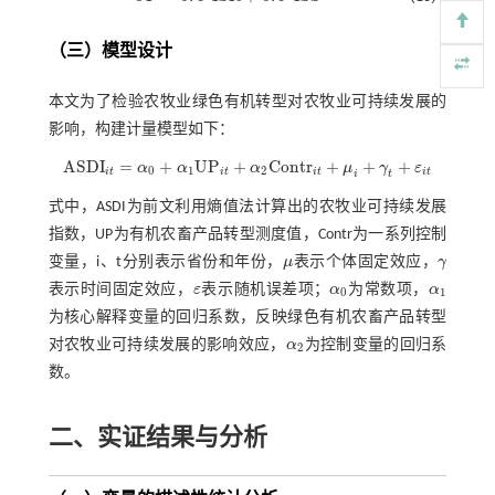
（三）模型设计
本文为了检验农牧业绿色有机转型对农牧业可持续发展的
影响，构建计量模型如下：
A
S
D
I
=
+
U
P
+
C
o
n
t
r
+
+
+
α
α
α
μ
γ
ε
A
S
D
I
i
t
=
α
0
+
α
1
U
P
i
t
+
α
2
C
o
n
t
r
i
t
+
μ
i
+
γ
t
+
ε
i
t
0
1
2
i
t
i
t
i
t
i
t
i
t
式中，ASDI为前文利用熵值法计算出的农牧业可持续发展
指数，UP为有机农畜产品转型测度值，Contr为一系列控制
变量，i、t分别表示省份和年份，
μ
表示个体固定效应，
γ
μ
γ
表示时间固定效应，
ε
表示随机误差项；
α
为常数项，
α
ε
α
0
α
1
0
1
为核心解释变量的回归系数，反映绿色有机农畜产品转型
对农牧业可持续发展的影响效应，
α
为控制变量的回归系
α
2
2
数。
二、实证结果与分析