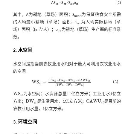
AS
=S
∕S
σ
(2)
it
it
ait
it
其中，A为耕地（草场）面积；S
为保证粮食安全所需
minit
的人均最小耕地（草场）面积，S
为人均实际耕地（草
ait
2
场）面积（hm
/人）；σ
为耕地（草场）生产率的标准系
it
数。
2. 水空间
水空间是指当前农牧业用水相对于最大可利用农牧业用水
的空间。
T
W
−
I
W
−
D
W
−
C
A
W
U
W
S
=
i
t
i
t
i
t
i
t
（3）
W
S
i
t
=
T
W
i
t
-
I
W
i
t
-
D
W
i
t
-
C
A
W
U
i
t
T
W
i
t
-
I
W
i
t
-
D
W
i
t
i
t
|
T
W
−
I
W
−
D
W
|
i
t
i
t
i
t
W
S
为水空间；水资源总量11亿立方米；工业用水1亿立
W
S
i
t
i
t
D
W
C
A
W
U
方米；
是生活用水，1亿立方米；
是目前的
D
W
i
t
C
A
W
U
i
t
i
t
i
t
农牧业用水量，1亿立方米。
3. 环境空间