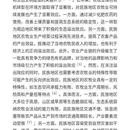
和生态文明建设的关键环节
。近年来，农牧业绿色有
机转型在环境方面取得了显著效，对民族地区农牧业可持
续发展也产生了显著效应。一方面，通过减少化肥农药的
使用、改善土壤质量和提高生态系统的稳定性，这一转型
为周边地区带来了积极的生态溢出效应。另一方面，民族
地区农牧业生产经营过程采用先进技术，提高了农畜产品
的产出效益，既推动了当地农牧民收入的增加，也有利于
经济上的正向溢出效应。此外，农业产业链的升级催生了
一批具有竞争力的绿色有机品牌，对当地的品牌影响力和
［
5
］
市场吸引力产生了积极的溢出效应
。然而，在关注溢
出效应的同时，民族地区也需要考虑农牧业的特殊性导致
可能产生的反向挤出效应。民族地区的农牧业具有一定的
特殊性，如生态空间承载力有限、农牧业生产周期长、风
［
6
］
险高和产量低等特点
。具体而言，一方面，民族地区
大多位于高原、山区或草原等生态脆弱区域，生态系统容
纳农牧业活动的能力有限，且民族地区交通不便、信息闭
塞导致农产品从生产到市场的流通周期较长，产业要素流
［
7
］
动受限
；另一方面，民族地区容易受到自然灾害如干