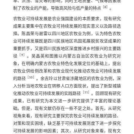
旱、洪涝、雪灾等的影响，同时土地质量、气候等因素限
［
8
］
制了农牧业的产能，导致高风险与低产量的特点
。
农牧业可持续发展是农业强国建设的本质要求，现有研究
成果主要集中在农牧业可持续发展的现实意义以及路径选
择。陈昌荣与谢雷以四川地区农牧业为例，认为特色农牧
业可持续发展既是四川民族地区巩固拓展脱贫攻坚成果的
重要抓手，又是四川民族地区深度推进乡村振兴的主要路
［
9
］
径
。吴晶英和图雅以内蒙古自治区农牧业为研究对
象，在明确内蒙古农牧业特色化发展定位的基础上，提出
农牧业供给侧改革和农牧业现代化推动农牧业可持续发展
［
10
］
的路径
。余吉玲以甘肃省涉藏地区的农牧业为例，深
入分析当地农牧业在转移人口方面现状，提出了新型城镇
［
11
］
化推动农牧业可持续发展的实践路径
。回顾现有研究
成果，已有研究为本文进一步研究提供了丰富的理论基
础。但是，现有文献仍存在一些不足之处。首先，从研究
视角来看，现有研究主要探究农牧业可持续发展的路径、
对策和现实困境，缺乏基于可持续发展测度下进一步探究
可持续发展的影响因素；其次，从研究对象来看，现有文