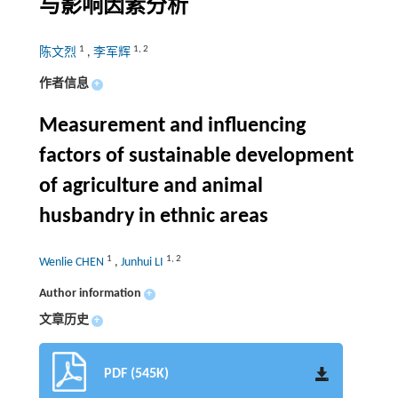
与影响因素分析
1
1
,
2
陈文烈
,
李军辉
作者信息
+
Measurement and influencing
factors of sustainable development
of agriculture and animal
husbandry in ethnic areas
1
1
,
2
Wenlie CHEN
,
Junhui LI
Author information
+
文章历史
+
PDF (545K)