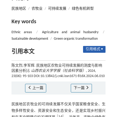
民族地区
/
农牧业
/
可持续发展
/
绿色有机转型
Key words
Ethnic areas
/
Agriculture and animal husbandry
/
Sustainable development
/
Green organic transformation
引用格式 ▾
引用本文
陈文烈,李军辉. 民族地区农牧业可持续发展的测度与影响
因素分析[J].
山西农业大学学报（社会科学版）
, 2024,
23(06): 95-103 DOI:10.13842/j.cnki.issn1671-816X.2024.06.010
上一篇
下一篇
民族地区农牧业的可持续发展不仅关乎国家粮食安全、生
物多样性安全、资源安全和生态安全，还是实现乡村振兴
［
1
⁃
4
］