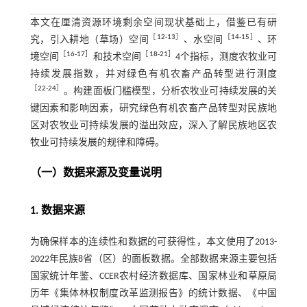
本文在厘清资源环境剩余空间现状基础上，借鉴已有研
［
12
⁃
13
］
［
14
⁃
15
］
究，引入耕地（草场）空间
、水空间
、环
［
16
⁃
17
］
［
18
⁃
21
］
境空间
和技术空间
4个指标，测度农牧业可
持续发展指数，并对绿色有机农畜产品转型进行测度
［
22
⁃
24
］
。构建面板门槛模型，分析农牧业可持续发展的关
键因素和影响因素，研究绿色有机农畜产品转型对民族地
区对农牧业可持续发展的溢出效应，深入了解民族地区农
牧业可持续发展的规律和障碍。
（一）数据来源及变量说明
1. 数据来源
为确保样本的连续性和数据的可获得性，本文使用了2013-
2022年民族8省（区）的面板数据。全部数据来源主要包括
国家统计年鉴、CCER农村经济数据库、国家林业和草原局
历年《集体林权制度改革监测报告》的统计数据、《中国