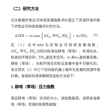
（二）研究方法
论文根据农牧业可持续发展指数评价建立了资源环境约束
下农牧业可持续发展评价的方法。
{
}
'
'
'
A
S
D
I
=
w
m
i
n
A
S
,
W
S
,
E
S
+
w
D
S
（1）
A
S
D
I
=
w
1
m
i
n
A
S
i
t
'
,
W
S
i
t
'
,
E
S
i
t
'
+
w
2
D
S
i
t
1
2
i
t
i
t
i
t
i
t
在（1）式中ASDI为农牧业可持续发展指数；
'
'
'
A
S
,
W
S
,
E
S
分别为标准化耕地（草场）、标准化水、
A
S
i
t
'
,
W
S
i
t
'
,
E
S
i
t
'
i
t
i
t
i
t
D
S
w
w
标准化环境空间；
是技术空间；
和
是权重系数。
D
S
i
t
w
1
w
2
1
2
i
t
耕地（草场）、水和环境在农牧业发展中是不可替代的，
本文将
式（1）
中三个空间值的最小值作为发展的资源环境
约束。各指标的具体解释及加权方法如下：
1. 耕地（草场）压力指数
表征耕地（草场）空间的大小，该指数越高，说明该省耕
地（草场）资源的有限性越强：