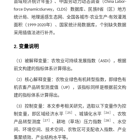
县域经济统计年鉴》、中国劳动力动态调查（China Labor-
force DynamicsSurvey，CLDS）数据库、民族8省（区）地方
统计局、地理遥感生态网、全国各城市-农业生产-有效灌溉
面积（1999-2020年）、国家统计局数据库，个别缺失数据
采用插值法进行补齐。
2. 变量说明
（1）被解释变量：农牧业可持续发展指数（ASDI），根据
前文构建的指标体系计算得出。
（2）核心解释变量：农牧业绿色有机转型指数，即绿色有
机农畜产品转型测度值（UP），该指标同样是根据前文构
建的指标体系计算得出。
（3）控制变量：本文参考相关研究，选取以下变量作为控
［
25
］
［
26
］
制变量，即区域经济水平
、城镇化水平
、农牧
［
27
］
［
28
］
产品转型测度
、耕地（草场）压力指数
、水空
间、环境空间、技术空间、农牧区可支配收入指数、产业
集聚绩效、产业结构水平等。