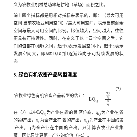
义为农牧业机械总功率与耕地（草场）面积之比。
综上四个指标都是用相对指标来表示的，即：（最大可用
空间-当前农牧业利用空间）/最大可用空间，表示当前剩余
空间与最大可用空间的比例。比值越大，空间越大，往往
更具有可持续性。同时，在定义了以上四个空间之后，它
们的值都在0到1之间，趋于0表示发展空间小，趋于1表示
发展空间大，即ASDI从0到1逐渐趋向于可持续发展的状
态。
5. 绿色有机农畜产品转型测度
（7）
q
i
j
农牧业绿色有机农畜产品转型的估计：
L
Q
i
j
=
q
i
j
q
j
q
i
q
q
j
L
Q
=
q
i
j
i
q
L
Q
q
在（7）式中
为产业在j省的第i区位商，
为产业在j省
L
Q
i
j
q
i
j
i
j
i
j
q
q
的第i产出，
为全产业在j省的产出，
为产业在中国的第
q
i
q
i
j
i
i
j
q
i产出，
为全产业在中国的产出。只计算农牧业产业集
q
聚，因此只计算第一产业的价值（i=1）。