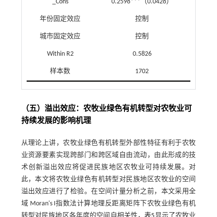
_Cons
0.2598***（0.0428）
年份固定效应
控制
城市固定效应
控制
Within R2
0.5826
样本数
1702
（五）溢出效应：农牧业绿色有机转型对农牧业可
持续发展的影响机理
从理论上讲，农牧业绿色有机转型外部性特征有利于农牧
业资源要素实现跨部门和跨区域自由流动，由此形成的技
术创新溢出效应将促进民族地区农牧业可持续发展。对
此，本文将农牧业绿色有机转型对民族地区农牧业的空间
溢出效应进行了检验。在空间计量分析之前，本文采用全
域 Moran's I指数法计算地理反距离矩阵下农牧业绿色有机
转型对民族地区各年度的空间自相关性，
表5
显示了农牧业