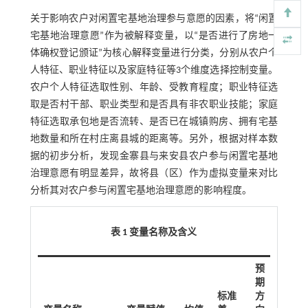
关于影响农户对闲置宅基地治理参与意愿的因素，将“闲置
宅基地治理意愿”作为被解释变量，以“是否进行了房地一
体确权登记颁证”为核心解释变量进行分类，分别从农户个
人特征、职业特征以及家庭特征等3个维度选择控制变量。
农户个人特征选取性别、年龄、受教育程度；职业特征选
取是否村干部、职业类型和是否具有非农职业技能；家庭
特征选取承包地是否流转、是否已在城镇购房、拥有宅基
地数量和所在村庄离县城的距离等。另外，根据对样本数
据的初步分析，发现金寨县与来安县农户参与闲置宅基地
治理意愿有明显差异，故将县（区）作为虚拟变量来对比
分析其对农户参与闲置宅基地治理意愿的影响程度。
表 1 变量名称及含义
预
期
标准
方