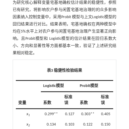
为研究核心解释变量宅基地确权估计结果的稳健性，参照
已有研究，将影响农户参与闲置宅基地治理的的众多影响
因素纳入控制变量中，采用Probit 模型与上文Logistic模型的
回归结果进行对比。结果表明，宅基地确权在两种模型中
均在5%水平上对农户参与闲置宅基地治理产生显著正向影
响。且Probit模型和 Logistic模型的估计结果在回归系数大
小、方向和显著性等方面都基本一致，验证了上述研究结
果相对稳定。
表3 稳健性检验结果
Logistic模型
Probit模型
标准
标准
变量
系数
误
系数
误
x
0.299**
0.127
0.303**
0.405
1
x
0.134
0.103
0.122
0.150
2