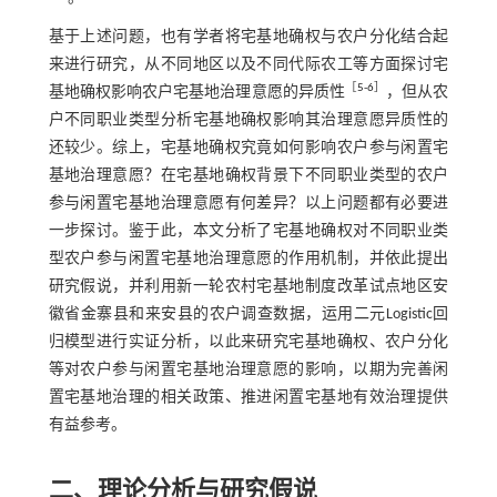
基于上述问题，也有学者将宅基地确权与农户分化结合起
来进行研究，从不同地区以及不同代际农工等方面探讨宅
［
5
⁃
6
］
基地确权影响农户宅基地治理意愿的异质性
，但从农
户不同职业类型分析宅基地确权影响其治理意愿异质性的
还较少。综上，宅基地确权究竟如何影响农户参与闲置宅
基地治理意愿？在宅基地确权背景下不同职业类型的农户
参与闲置宅基地治理意愿有何差异？以上问题都有必要进
一步探讨。鉴于此，本文分析了宅基地确权对不同职业类
型农户参与闲置宅基地治理意愿的作用机制，并依此提出
研究假说，并利用新一轮农村宅基地制度改革试点地区安
徽省金寨县和来安县的农户调查数据，运用二元Logistic回
归模型进行实证分析，以此来研究宅基地确权、农户分化
等对农户参与闲置宅基地治理意愿的影响，以期为完善闲
置宅基地治理的相关政策、推进闲置宅基地有效治理提供
有益参考。
二、理论分析与研究假说