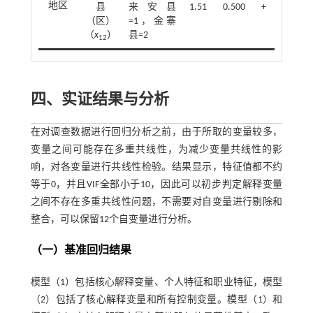
地区
县
来安县
1.51
0.500
+
（区）
=1，金寨
（
x
）
县=2
12
四、实证结果与分析
在对调查数据进行回归分析之前，由于所取的变量较多，
变量之间可能存在多重共线性，为减少变量共线性的影
响，对各变量进行共线性检验。结果显示，特征值都不约
等于0，并且VIF全部小于10，因此可以初步判定解释变量
之间不存在多重共线性问题，不需要对自变量进行剔除和
整合，可以保留12个自变量进行分析。
（一）基准回归结果
模型（1）包括核心解释变量、个人特征和职业特征，模型
（2）包括了核心解释变量和所有控制变量。模型（1）和