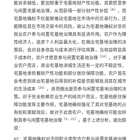
能诉求越低，更加侧重于宅基地财产性功能，其更愿意参
［
8
］
与闲置宅基地治理，从而获得一部分财产性补偿
，而
宅基地确权不仅能够推动宅基地在市场中的交易行为，还
能降低其在市场交易中的风险，故认为宅基地确权对非农
就业农户参与闲置宅基地治理具有促进作用。农户作为理
性经济人，追求个人利益最大化，在做出宅基地治理的决
策前，会对自身收益与成本进行评估核算，当收益明显高
［
24
］
于成本时，农户才愿意参与闲置宅基地治理
。对于兼
业农户而言，退出宅基地进城生活还有一定的不稳定性，
宅基地承担着财产性功能和部分居住保障功能，农户首先
会考虑到退出宅基地后得到的补偿是否能够抵消其在城市
［
25
］
的生活成本
，进而做出是否参与闲置宅基地治理的决
策。对于完全依赖农业生产的纯农户而言，宅基地居住保
障功能发挥主要作用，宅基地确权强化了其对宅基地的占
有权和禀赋效应，故对于此类农户，宅基地确权可能会抑
［
4
，
21
］
制其参与闲置宅基地治理
。基于上述分析，提出假
说：
H2：宅基地确权对不同职业类型农户参与闲置宅基地治理