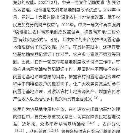
充分的权能。2021年2月，中央一号文件明确要求 “加强宅
基地管理，稳慎推进农村宅基地制度改革试点”。2022年10
月，党的二十大报告提出“深化农村土地制度改革，赋予农
民更加充分的财产权益”。2023年，中央一号文件再次强调
“稳慎推进农村宅基地制度改革试点，探索宅基地‘三权分
置’有效实现形式”。可见，上述文件的出台为推进闲置宅基
地治理提供了政策依据。然而，在具体实践中，还存在着
宅基地确权登记颁证工作滞后、农户参与意愿不强烈等问
题。因此，在新一轮农村宅基地制度改革试点工作中，有
效推进宅基地确权登记颁证工作，厘清影响不同特征农户
闲置宅基地治理意愿的因素，把握农村闲置宅基地治理过
程中不同特征农户的现实需求，让广大农民愿意主动参与
闲置宅基地治理，对激活农村土地资源资产、增加农民财
［
3
］
产性收入以及推动乡村振兴均具有重要意义
。
农民作为宅基地使用权主体，在推进农村闲置宅基地治理
的过程中，要充分尊重农民意愿，切实保障农民宅基地权
［
4
⁃
7
］
益。近年来，众多学者从宅基地确权
、农户分化
［
8
⁃
11
］
［
12
⁃
14
］
、代际差异
等视角探讨农户参与宅基地治理