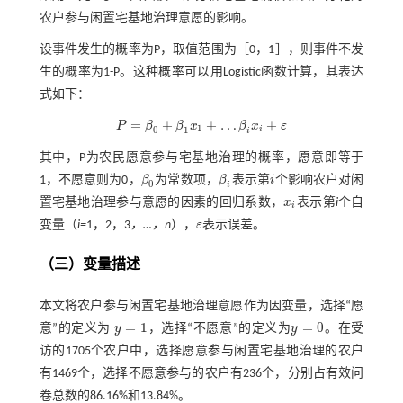
农户参与闲置宅基地治理意愿的影响。
设事件发生的概率为P，取值范围为［0，1］，则事件不发
生的概率为1-P。这种概率可以用Logistic函数计算，其表达
式如下：
=
+
+
…
+
P
β
β
x
β
x
ε
P
=
β
0
+
β
1
x
1
+
…
β
i
x
i
+
ε
1
0
1
i
i
其中，P为农民愿意参与宅基地治理的概率，愿意即等于
1，不愿意则为0，
β
为常数项，
β
表示第
i
个影响农户对闲
β
0
β
i
i
0
i
置宅基地治理参与意愿的因素的回归系数，
x
表示第
i
个自
x
i
i
变量（
i=
1，2，3
，…，n
），
ε
表示误差。
ε
（三）变量描述
本文将农户参与闲置宅基地治理意愿作为因变量，选择“愿
=
1
=
0
意”的定义为
y
，选择“不愿意”的定义为
y
。在受
y
=
1
y
=
0
访的1705个农户中，选择愿意参与闲置宅基地治理的农户
有1469个，选择不愿意参与的农户有236个，分别占有效问
卷总数的86.16%和13.84%。