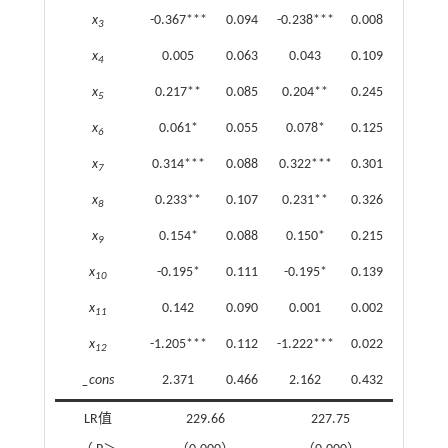
x
-0.367***
0.094
-0.238***
0.008
3
x
0.005
0.063
0.043
0.109
4
x
0.217**
0.085
0.204**
0.245
5
x
0.061*
0.055
0.078*
0.125
6
x
0.314***
0.088
0.322***
0.301
7
x
0.233**
0.107
0.231**
0.326
8
x
0.154*
0.088
0.150*
0.215
9
x
-0.195*
0.111
-0.195*
0.139
10
x
0.142
0.090
0.001
0.002
11
x
-1.205***
0.112
-1.222***
0.022
12
_cons
2.371
0.466
2.162
0.432
LR值
229.66
227.75