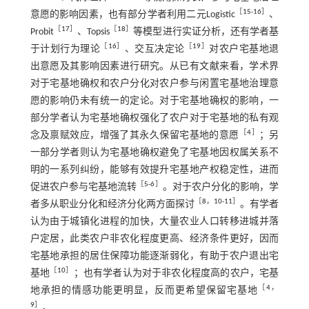
［
15
⁃
16
］
意愿的影响因素，也有部分学者利用二元Logistic
、
［
17
］
［
18
］
Probit
、Topsis
等模型进行实证分析，还有学者基
［
16
］
［
19
］
于计划行为理论
、交互决定论
对农户宅基地退
出意愿及其影响因素进行研究。从已有文献来看，学术界
对于宅基地确权和农户分化对农户参与闲置宅基地治理意
愿的影响仍未有统一的定论。对于宅基地确权的影响，一
部分学者认为宅基地确权强化了农户对于宅基地的私有观
［
4
］
念及禀赋效应，增强了其永久保留宅基地的意愿
；另
一部分学者则认为宅基地确权避免了宅基地因权属关系不
明的一系列纠纷，能够有效提升宅基地产权稳定性，进而
［
5
⁃
6
］
促进农户参与宅基地流转
。对于农户分化的影响，学
［
8
，
10
⁃
11
］
者多从职业分化和经济分化两方面探讨
。有学者
认为由于城镇化进程的加快，大量农业人口转移进城并落
户定居，此类农户非农化程度更高、经济条件更好，因而
宅基地承担的居住保障功能逐渐弱化，有助于农户退出宅
［
10
］
基地
；也有学者认为对于非农化程度高的农户，宅基
［
4
，
地承担的情感功能更明显，反而更希望保留宅基地
9
］
。