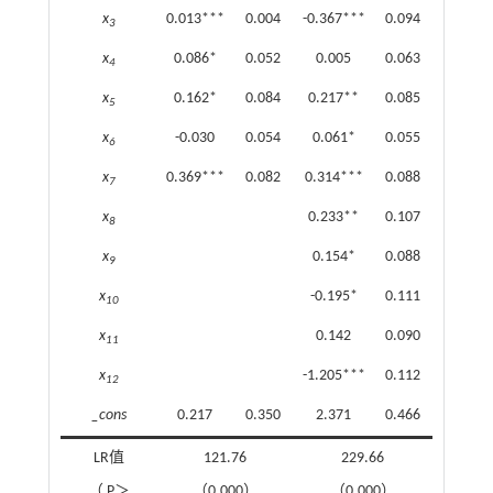
x
0.013***
0.004
-0.367***
0.094
3
x
0.086*
0.052
0.005
0.063
4
x
0.162*
0.084
0.217**
0.085
5
x
-0.030
0.054
0.061*
0.055
6
x
0.369***
0.082
0.314***
0.088
7
x
0.233**
0.107
8
x
0.154*
0.088
9
x
-0.195*
0.111
10
x
0.142
0.090
11
x
-1.205***
0.112
12
_cons
0.217
0.350
2.371
0.466
LR值
121.76
229.66
（ P＞
（0.000）
（0.000）