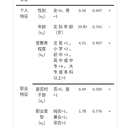
个人
性别
女=0，男
0.56
0.497
+
特征
（
x
）
=1
2
年龄
实际年龄
39.85
0.741
–
（
x
）
（岁）
3
受教育
文盲=1，
4.31
0.907
+
程度
小学=2，
（
x
）
初中=3，
4
高中或中
专=4，大
专或本科
以上=5
职业
是否村
否=0，是
0.49
0.500
+
特征
干部
=1
（
x
）
5
职业类
纯农=1，
1.78
0.776
+
型
兼业=2，
（
x
）
非农=3
6