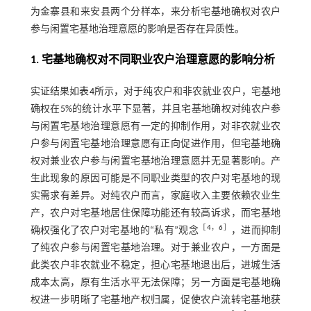
为金寨县和来安县两个分样本，来分析宅基地确权对农户
参与闲置宅基地治理意愿的影响是否存在异质性。
1. 宅基地确权对不同职业农户治理意愿的影响分析
实证结果如
表4
所示，对于纯农户和非农就业农户，宅基地
确权在5%的统计水平下显著，并且宅基地确权对纯农户参
与闲置宅基地治理意愿有一定的抑制作用，对非农就业农
户参与闲置宅基地治理意愿有正向促进作用，但宅基地确
权对兼业农户参与闲置宅基地治理意愿并无显著影响。产
生此现象的原因可能是不同职业类型的农户对宅基地的现
实需求有差异。对纯农户而言，家庭收入主要依赖农业生
产，农户对宅基地居住保障功能还有较高诉求，而宅基地
［
4
，
6
］
确权强化了农户对宅基地的“私有”观念
，进而抑制
了纯农户参与闲置宅基地治理。对于兼业农户，一方面是
此类农户非农就业不稳定，担心宅基地退出后，进城生活
成本太高，原有生活水平无法保障；另一方面是宅基地确
权进一步明晰了宅基地产权归属，促使农户流转宅基地获