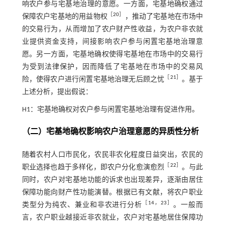
响农户参与宅基地治理的意愿。一方面，宅基地确权通过
［
20
］
保障农户宅基地的用益物权
，推动了宅基地在市场中
的交易行为，从而增加了农户财产性收益，为农户非农就
业提供资金支持，间接影响农户参与闲置宅基地治理意
愿。另一方面，宅基地确权使得宅基地在市场中的交易行
为受到法律保护，因而降低了宅基地在市场中的交易风
［
21
］
险，使得农户进行闲置宅基地治理无后顾之忧
。基于
上述分析，提出假说：
H1：宅基地确权对农户参与闲置宅基地治理有促进作用。
（二）宅基地确权影响农户治理意愿的异质性分析
随着农村人口市民化，农民非农化程度日益突出，农民的
［
22
］
职业选择也趋于多样化，即农户分化愈演愈烈
。与此
同时，农户对宅基地功能的诉求也出现差异，逐渐由居住
保障功能向财产性功能演替。根据已有文献，将农户职业
［
14
，
23
］
类型分为纯农、兼业和非农进行分析
。一般而
言，农户职业越接近非农就业，农户对宅基地居住保障功