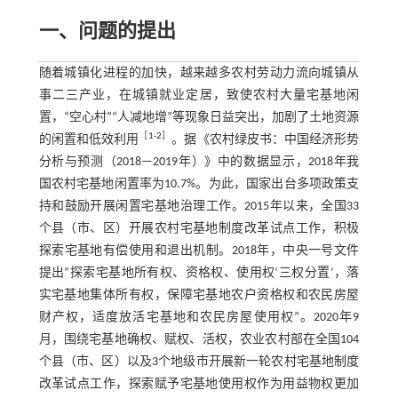
一、问题的提出
随着城镇化进程的加快，越来越多农村劳动力流向城镇从
事二三产业，在城镇就业定居，致使农村大量宅基地闲
置，“空心村”“人减地增”等现象日益突出，加剧了土地资源
［
1
⁃
2
］
的闲置和低效利用
。据《农村绿皮书：中国经济形势
分析与预测（2018—2019年）》中的数据显示，2018年我
国农村宅基地闲置率为10.7%。为此，国家出台多项政策支
持和鼓励开展闲置宅基地治理工作。2015年以来，全国33
个县（市、区）开展农村宅基地制度改革试点工作，积极
探索宅基地有偿使用和退出机制。2018年，中央一号文件
提出“探索宅基地所有权、资格权、使用权‘三权分置’，落
实宅基地集体所有权，保障宅基地农户资格权和农民房屋
财产权，适度放活宅基地和农民房屋使用权”。2020年9
月，围绕宅基地确权、赋权、活权，农业农村部在全国104
个县（市、区）以及3个地级市开展新一轮农村宅基地制度
改革试点工作，探索赋予宅基地使用权作为用益物权更加