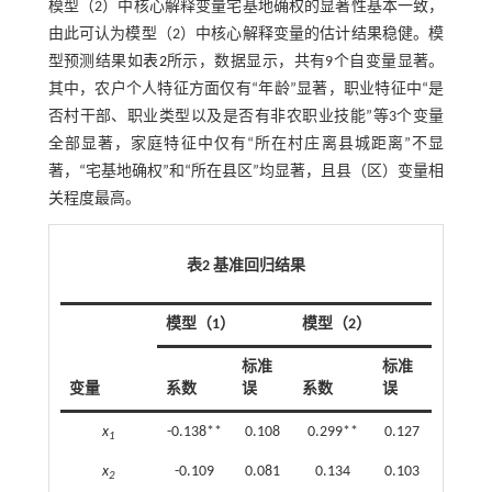
模型（2）中核心解释变量宅基地确权的显著性基本一致，
由此可认为模型（2）中核心解释变量的估计结果稳健。模
型预测结果如
表2
所示，数据显示，共有9个自变量显著。
其中，农户个人特征方面仅有“年龄”显著，职业特征中“是
否村干部、职业类型以及是否有非农职业技能”等3个变量
全部显著，家庭特征中仅有“所在村庄离县城距离”不显
著，“宅基地确权”和“所在县区”均显著，且县（区）变量相
关程度最高。
表2 基准回归结果
模型（1）
模型（2）
标准
标准
变量
系数
误
系数
误
x
-0.138**
0.108
0.299**
0.127
1
x
-0.109
0.081
0.134
0.103
2