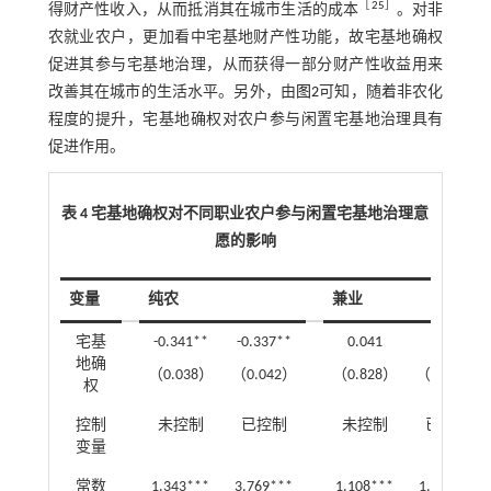
［
25
］
得财产性收入，从而抵消其在城市生活的成本
。对非
农就业农户，更加看中宅基地财产性功能，故宅基地确权
促进其参与宅基地治理，从而获得一部分财产性收益用来
改善其在城市的生活水平。另外，由
图2
可知，随着非农化
程度的提升，宅基地确权对农户参与闲置宅基地治理具有
促进作用。
表 4 宅基地确权对不同职业农户参与闲置宅基地治理意
愿的影响
变量
纯农
兼业
宅基
-0.341**
-0.337**
0.041
0.159
地确
（0.038）
（0.042）
（0.828）
（0.303）
权
控制
未控制
已控制
未控制
已控制
变量
常数
1.343***
3.769***
1.108***
1.674***