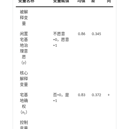
变量名称
变量赋值
均值
差
向
被解
释变
量
闲置
不愿意
0.86
0.345
宅基
=0，愿意
地治
=1
理意
愿
（
y
）
核心
解释
变量
宅基
否=0，是
0.83
0.372
+
地确
=1
权
（
x
）
1
控制
变量