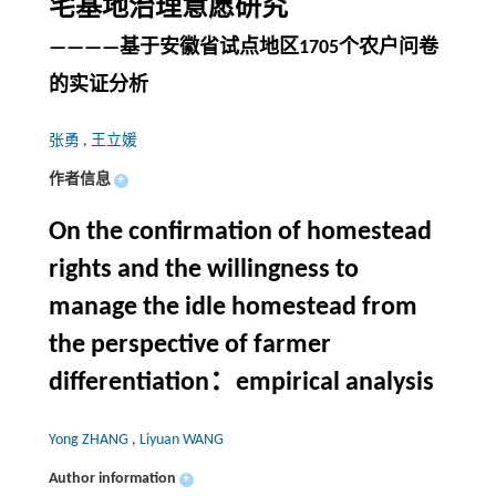
宅基地治理意愿研究
————基于安徽省试点地区1705个农户问卷
的实证分析
张勇
,
王立媛
作者信息
+
On the confirmation of homestead
rights and the willingness to
manage the idle homestead from
the perspective of farmer
differentiation：empirical analysis
Yong ZHANG
,
Liyuan WANG
Author information
+