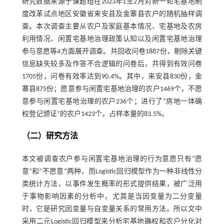
研究数据来源于课题组在2023年1至2月对新一轮宅基地制
度改革试点地区安徽省来安县及金寨县农户的随机抽样调
查。本次调查主要从农户及家庭基本情况、宅基地及农房
利用情况、闲置宅基地治理政策认知以及闲置宅基地治理
参与意愿等4方面展开调查。共回收问卷1887份，剔除关键
信息缺失较多及作答不合逻辑的问卷后，共得到有效问卷
1705份，问卷有效率达到90.4%。其中，来安县830份，金
寨县875份；愿意参与闲置宅基地治理的农户1469个，不愿
意参与闲置宅基地治理的农户236个；进行了“房地一体确
权登记颁证”的农户1423个，占样本量的83.5%。
（二）研究方法
本文被调查农户参与闲置宅基地治理的行为意愿只有“愿
意”和“不愿意”两种，而Logistic回归模型作为一种非线性分
类统计方法，以事件发生概率的形式提供结果，被广泛用
于事物影响因素的分析中，尤其是当因变量为二分变量
时，它是研究因变量与自变量关系的常用方法。所以文中
采用二元Logistic回归模型来分析宅基地确权和农户分化对