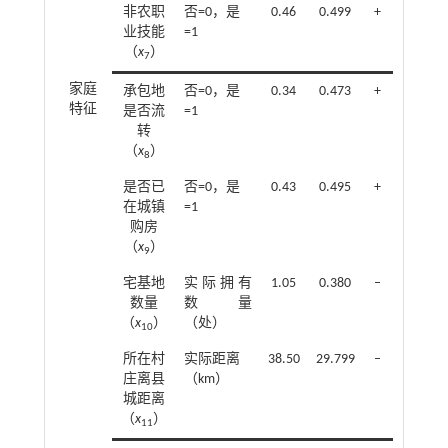
非农职
否=0，是
0.46
0.499
+
业技能
=1
（
x
）
7
家庭
承包地
否=0，是
0.34
0.473
+
特征
是否流
=1
转
（
x
）
8
是否已
否=0，是
0.43
0.495
+
在城镇
=1
购房
（
x
）
9
宅基地
实际拥有
1.05
0.380
–
数量
数量
（
x
）
（处）
10
所在村
实际距离
38.50
29.799
–
庄离县
（km）
城距离
（
x
）
11